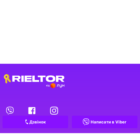
Переглянуті оголошення
1
Обрані оголошення
Дзвінок
Написати в Viber
Контакти