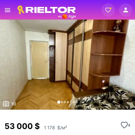
Вхід
Реєстрація
10
53 000 $
4
1 178 $/м²