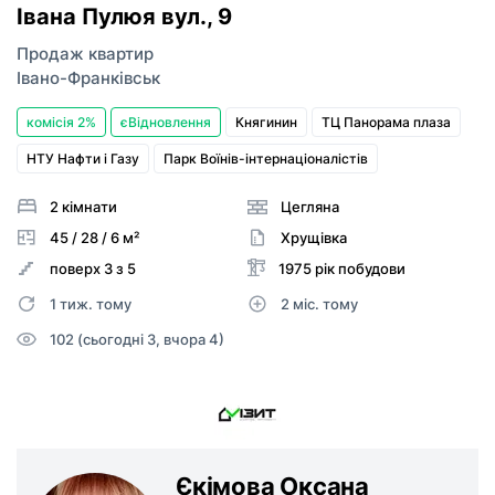
Івана Пулюя вул.
, 9
Продаж квартир
Івано-Франківськ
комісія 2%
єВідновлення
Княгинин
ТЦ Панорама плаза
НТУ Нафти і Газу
Парк Воїнів-інтернаціоналістів
2 кімнати
Цегляна
45 / 28 / 6 м²
Хрущівка
поверх 3 з 5
1975 рік побудови
1 тиж. тому
2 міс. тому
102 (сьогодні 3, вчора 4)
Єкімова Оксана