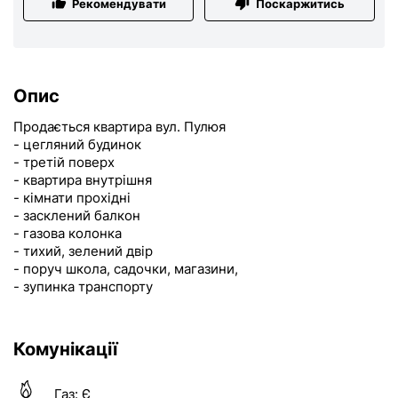
Рекомендувати
Поскаржитись
Опис
Продається квартира вул. Пулюя
- цегляний будинок
- третій поверх
- квартира внутрішня
- кімнати прохідні
- засклений балкон
- газова колонка
- тихий, зелений двір
- поруч школа, садочки, магазини,
- зупинка транспорту
Комунікації
Газ:
Є