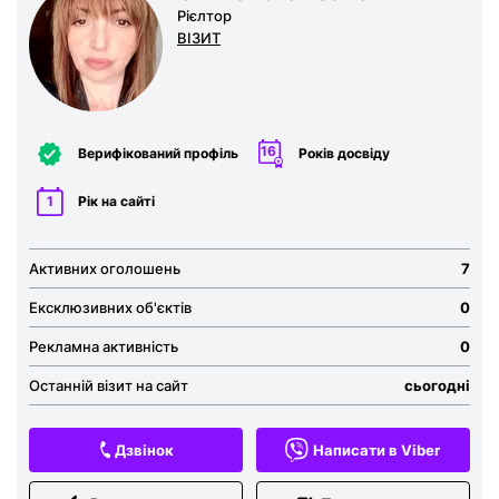
Рієлтор
ВІЗИТ
16
Верифікований профіль
Років досвіду
1
Рік на сайті
Активних оголошень
7
Ексклюзивних об'єктів
0
Рекламна активність
0
Останній візит на сайт
сьогодні
Дзвінок
Написати в Viber