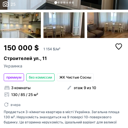
25
150 000 $
1 154 $/м²
Строителей ул., 11
Украинка
премиум
без комиссии
ЖК Чистые Сосны
3 комнаты
этаж 9 из 10
130 / 85 / 25 м²
вчера
Продається 3-кімнатна квартира в місті Українка. Загальна площа
130 м². Нерухомість знаходиться на 9 поверсі 10-поверхового
будинку. Це вторинна нерухомість, ідеальний варіант для великої
сім'ї або інвестиції. Просторі кімнати та зручне розташування