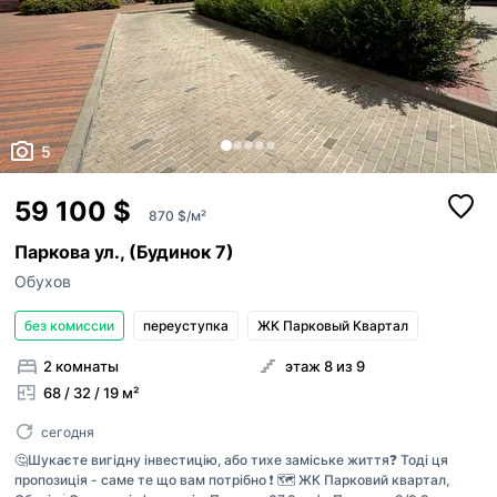
5
59 100 $
870 $/м²
Паркова ул., (Будинок 7)
Обухов
без комиссии
переуступка
ЖК Парковый Квартал
2 комнаты
этаж 8 из 9
68 / 32 / 19 м²
сегодня
🤔Шукаєте вигідну інвестицію, або тихе заміське життя❓ Тоді ця
пропозиція - саме те що вам потрібно ❗️ 🗺️ ЖК Парковий квартал,