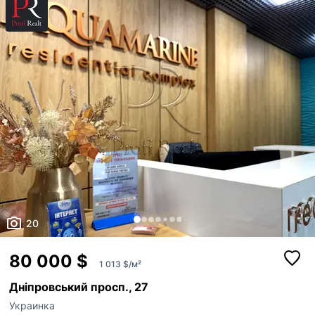
душовою системою DEVIT, тропічний, гігієнічний душ, бойлер BOSCH
на 80 л. Збільшений балк...
20
80 000 $
1 013 $/м²
Дніпровський просп., 27
Украинка