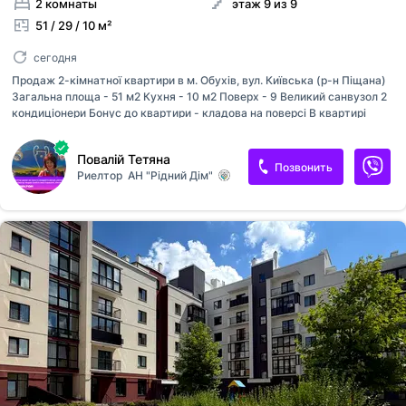
2 комнаты
этаж 9 из 9
51 / 29 / 10 м²
сегодня
Продаж 2-кімнатної квартири в м. Обухів, вул. Київська (р-н Піщана)
Загальна площа - 51 м2 Кухня - 10 м2 Поверх - 9 Великий санвузол 2
кондиціонери Бонус до квартири - кладова на поверсі В квартирі
металопластикові вікна, замінені сантехніка та електрика. Меблі та
техніка залишаються. Будинок розташований у зручному районі -
Повалій Тетяна
поруч садочок, школа, магазини, транспорт та вся необхідна
Позвонить
Риелтор
АН "Рідний Дім"
інфраструктура.