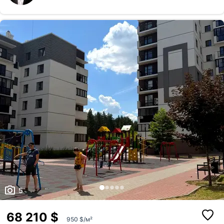
великі лоджії 🏡 Планування та комфорт Квартира має зручне та
практичне планування: ізольовані кімнати, достатньо простору для
сім’ї, багато світла та повітря. Дві великі лоджії додають
функціональності — це може бути зона відпочинку, кабінет аб...
5
68 210 $
950 $/м²