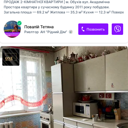
ПРОДАЖ 2-КІМНАТНОЇ КВАРТИРИ | м. Обухів вул. Академічна
Простора квартира у сучасному будинку 2011 року побудови.
Загальна площа — 69,2 м² Житлова — 35,3 м² Кухня — 12,3 м² Поверх
1/16 (високий перший поверх, знизу розташовані комерційні
приміщення) Доглянутий житловий стан Гардеробна кімната Продаж
Повалій Тетяна
з меблями та технікою В будинку створене та працює ОСББ Зручне
Позвонить
Риелтор
АН "Рідний Дім"
та комфортне місце для проживання