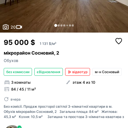
20
95 000 $
1 131 $/м²
мікрорайон Сосновий, 2
Обухов
без комиссии
єВідновлення
відеотур
м-н Сосновый
3 комнаты
этаж 4 из 10
84 / 45 / 11 м²
вчера
Без комісії. Продаж просторої світлої 3-кімнатної квартири в м.
Обухів мікрорайон Сосновий, 2 Загальна площа: 84 м² Житлова:
45,3 м² Кухня: 10,5 м² Затишна та простора 3-кімнатна квартира з
ремонтом у цегляному будинку, з дуже зручним функціональним
плануванням . Будинок розташований поруч із лісом чисте повітря