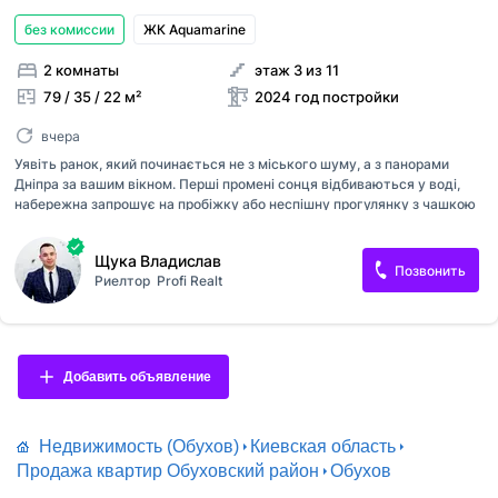
без комиссии
ЖК Aquamarine
2 комнаты
этаж 3 из 11
79 / 35 / 22 м²
2024 год постройки
вчера
Уявіть ранок, який починається не з міського шуму, а з панорами
Дніпра за вашим вікном. Перші промені сонця відбиваються у воді,
набережна запрошує на пробіжку або неспішну прогулянку з чашкою
кави, а вдома на вас чекає простір, у якому хочеться жити. Ця
квартира — для тих, хто цінує не лише вигідну фінансову інвестицію,
Щука Владислав
а також і в інвестицію в власний спокій та комфорт. Простора кухня-
Позвонить
Риелтор
Profi Realt
вітальня стане місцем, де збирається родина, друзі, народжуються
теплі розмови та найкращі спогади. Великі панорамні вікна стирають
межу між домом і природою, щодня даруючи краєвиди, які не
набридають. Жити в Aquamarine — означає повертатися не просто до
квартири, а до власного місця сили. Тут можна забути...
Добавить объявление
Недвижимость (Обухов)
Киевская область
Продажа квартир Обуховский район
Обухов