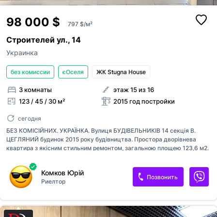
98 000 $
797 $/м²
Строителей ул., 14
Украинка
без комиссии
єОселя
ЖК Stugna House
3 комнаты
этаж 15 из 16
123 / 45 / 30 м²
2015 год постройки
сегодня
БЕЗ КОМІСІЙНИХ. УКРАЇНКА. Вулиця БУДІВЕЛЬНИКІВ 14 секція В.
ЦЕГЛЯНИЙ будинок 2015 року будівництва. Простора дворівнева
квартира з якісним стильним ремонтом, загальною площею 123,6 м2.
2 ГЕНЕРАТОРИ забезпечують роботу ліфтів, систем відеонагляду,
освітлення в МЗК, водо- та теплопостачання. Перший рівень
Комков Юрій
квартири площею 61,2 м2: Кухня, виготовлена на замовлення з
Позвонить
Риелтор
якісною вбудованою технікою FRANKE, SAMSUNG, LG, зручний
розкладний дубовий стіл. Простора вітальня з великим плазмовим
телевізором SAMSUNG. Стіни вкриті декоративною штукатуркою в 3
шари. Окрема спальня з великою шафою-купе. Сумісний санвузол з