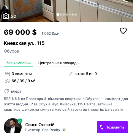
22
69 000 $
1 052 $/м²
Киевская ул., 115
Обухов
без комиссии
Центральная площадь
3 комнаты
этаж 6 из 9
66 / 39 / 9 м²
вчера
БЕЗ %%% 🏡 Простора 3-кімнатна квартира в Обухові — комфорт для
життя щодня. 📍 м. Обухів, вул. Київська, 115 Світла, затишна
квартира, де кожна кімната має свій характер і простір. Це варіант
для тих, хто шукає зручне планування, тишу та повноцінну
інфраструктуру поруч. 📐 Основні характеристики Загальна площа —
Сичов Олексій
65,6 м² Житлова — 39,4 м² Кухня — 9,1 м² Поверх — 6 із 9 (є ліфт) Тип
Позвонить
Риелтор
One Realty
будинку — панельний ✔ 3 окремі кімнати ✔ роздільний санвузол ✔ 2