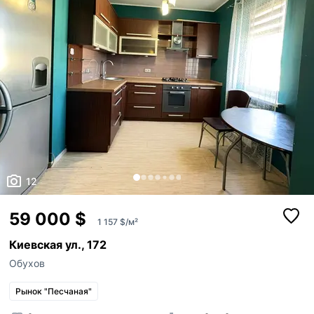
12
59 000 $
1 157 $/м²
Киевская ул., 172
Обухов
Рынок "Песчаная"