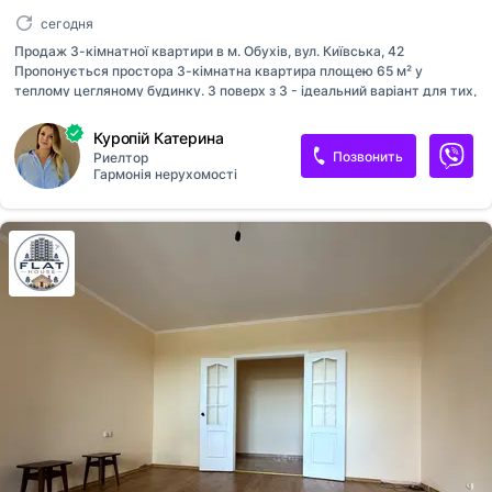
сегодня
Продаж 3-кімнатної квартири в м. Обухів, вул. Київська, 42
Пропонується простора 3-кімнатна квартира площею 65 м² у
теплому цегляному будинку. 3 поверх з 3 - ідеальний варіант для тих,
хто хоче жити без сусідів зверху. Охайний підʼїзд , доглянута
прибудинкова територія , вʼїзд через шлагбаум. 🔸 Переваги квартири:
Куропій Катерина
•Три окремі кімнати- комфортно для сім’ї або здачі в оренду.
Позвонить
Риелтор
•Роздільний санвузол, обладнаний кафелем. •Два балкони -
Гармонія нерухомості
додатковий простір для зберігання чи відпочинку. •Квартира в
житловому стані , зі збереженим станом, частково з меблями та
технікою. 🔸 Інфраструктура: Будинок розташований у зручному
районі( Старий центр) - поруч магазини, великий Епіцентр , зупинки...