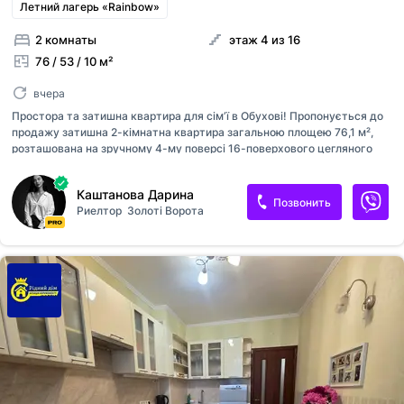
Летний лагерь «Rainbow»
2 комнаты
этаж 4 из 16
76 / 53 / 10 м²
вчера
Простора та затишна квартира для сімʼї в Обухові! Пропонується до
продажу затишна 2-кімнатна квартира загальною площею 76,1 м²,
розташована на зручному 4-му поверсі 16-поверхового цегляного
будинку в місті Обухів за адресою: вулиця Академічна, 28. Завдяки
матеріалу зовнішніх стін із якісної цегли та залізобетонним
Каштанова Дарина
перекриттям, будинок володіє високою міцністю, гарною
Позвонить
Риелтор
Золоті Ворота
шумоізоляцією та чудово утримує тепло взимку й прохолоду влітку.
Оселя перебуває в охайному житловому стані та повністю готова до
заселення без термінових капітальних вкладень. У квартирі
залишаються необхідні меблі та побутова техніка: містка шафа в
передпокої, облаштована вбудована кухня зі столом, м'які диван та
крісла, а т...