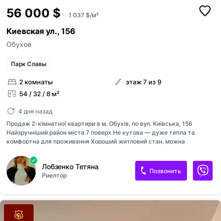
56 000 $
1 037 $/м²
Киевская ул., 156
Обухов
Парк Славы
2 комнаты
этаж 7 из 9
54 / 32 / 8 м²
4 дня назад
Продаж 2-кімнатної квартири в м. Обухів, по вул. Київська, 156
Найзручніший район міста 7 поверх Не кутова — дуже тепла та
комфортна для проживання Хороший житловий стан, можна
заїжджати Чудовий панорамний вид з вікон Ідеальне розташування
для сім'ї: супермаркет АТБ поруч з будинком школа та дитячий садок
Лобзенко Тетяна
— всього 100 метрів зручна транспортна розв'язка та вся необхідна
Позвонить
Риелтор
інфраструктура поруч Квартира підходить як для власного
проживання, так і для інвестиції. Можливий продаж за державними
та банківськими програмами. Умови продажу: перший готівковий
внесок від 32 000 у.о.