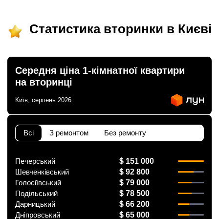
ким із рієлторів вашого агентства їх закріпити.
Зареєструйте рієлторів АН на
RIELTOR.UA
, т
Статистика вторинки в Києві
привʼяжіть їхні акаунти до акаунту АН, щоб:
бачити сукупну статистику та витрати п
оголошенням ваших рієлторів,
поповнювати баланс вашим рієлторам,
бачити в кабінеті всі оголошення, створ
Середня ціна 1-кімнатної квартири
вашими рієлторами,
на вторинці
оголошення рієлторів були брендовані 
вашого АН
Київ, серпень 2026
Всі
З ремонтом
Без ремонту
Печерський
$ 151 000
Шевченківський
$ 92 800
Голосіївський
$ 79 000
Подільський
$ 78 500
Дарницький
$ 66 200
Дніпровський
$ 65 000