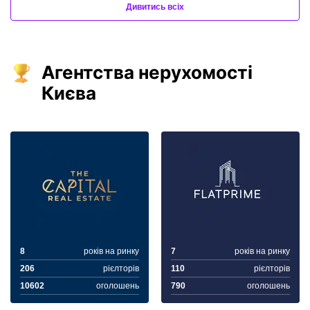
Дивитись всіх
Агентства нерухомості
Києва
8
років на ринку
7
років на ринку
206
рієлторів
110
рієлторів
10602
оголошень
790
оголошень