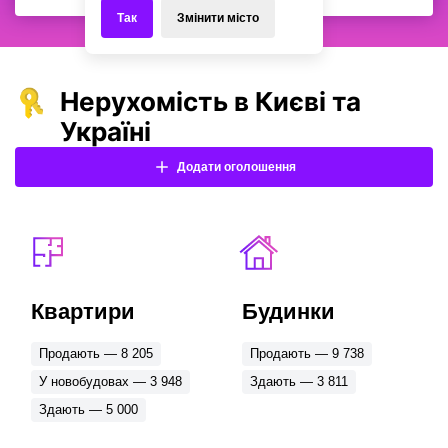
Так
Змінити місто
+20км
+30км
+50км
+100км
Популярні населені пункти в області
Нерухомість в Києві та
Вся область
Ірпінь
Буча
Україні
Гостомель
Софіївська Борщагівка
Додати оголошення
Михайлівка-Рубежівка
Козин
Петропавлівська Борщагівка
Гатне
Крюківщина
Дмитрівка
Квартири
Будинки
Обласні центри
Продають — 8 205
Продають — 9 738
Київ
Одеса
У новобудовах — 3 948
Здають — 3 811
Харків
Івано-Франківськ
Здають — 5 000
Львів
Дніпро