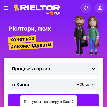
Вхід
Реєстрація
Рієлтори, яких
хочеться
рекомендувати
Продаж квартир
+ 20 км
Знайти
Ви шукаєте квартиру в Києві?
Додати передмістя (від центру міста)