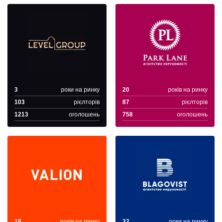
3
роки на ринку
20
років на ринку
103
рієлторів
87
рієлторів
1213
оголошень
758
оголошень
19
років на ринку
32
роки на ринку