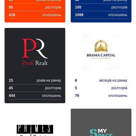
95
рієлторів
100
рієлторів
418
оголошень
1088
оголошень
15
років на ринку
6
місяців на ринку
45
рієлторів
5
рієлторів
444
оголошень
76
оголошень