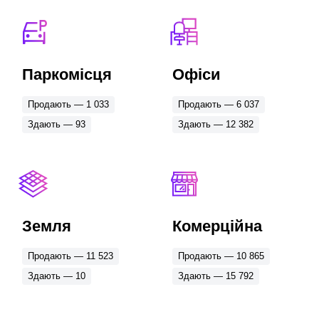
Хмельницький
Ужгород
Рівне
Вінниця
Полтава
Запоріжжя
Паркомісця
Офіси
Тернопіль
Суми
Продають — 1 033
Продають — 6 037
Чернігів
Миколаїв
Здають — 93
Здають — 12 382
Житомир
Чернівці
Черкаси
Кропивницький
Луцьк
Херсон
Земля
Комерційна
Продають — 11 523
Продають — 10 865
Здають — 10
Здають — 15 792