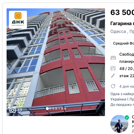
два телевиз
сушкой ( нов
63 50
принтер, ку
Bank 60000 
Гагарина 
другое. Вме
хранения. П
Одесса
,
П
Средний Ф
Свобод
планир
48 / 20 
этаж 22
4 дня н
Одна з найкр
Українки ( П
До продажу 
17
ремонту Віл
скління, що 
вікна на пар
площею 47.7
підземний ве