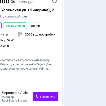
000 $
3 095 $/м²
 Успенская ул. (Чичерина), 2
Приморский р-н
без комиссии
Центр
мнаты
2005 год постройки
 87 / 74 м²
2 из 6
а
Кондиционер
 квартира в статусному житловому
Valmax у кращій локації в Одесі. Для
на
сцевого ринку нерухомості Valmax -
хої розкоші. Це рівень коли ви нікому
ьше не доказуєте. Комплекс
ий у історичному центрі Одеси і утопає
парк ім. Тараса Шевченка. Територія
 величезна (4га) та має статус
Черепенко Лілія
ішої території у місті. Простора
Позвонить
Риелтор
 сучасним і актуальним інтерʼєром та
Roof Estate Bureau
ануванням ідеально підійде для дружньої