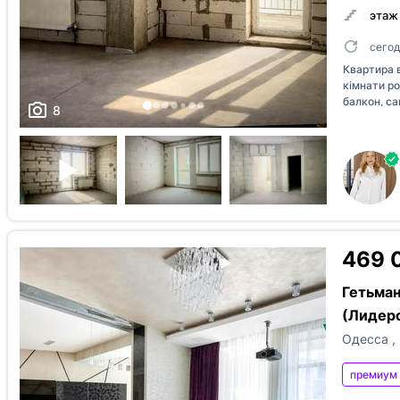
этаж 
С
С
видеообзором
планировкой
сего
Квартира в
кімнати ро
балкон, са
8
двосторон
внутрішнь
будинку. Б
котельня,
світла, ре
фітнес зал
вулиці Дер
469 
Гетьман
(Лидерс
Одесса
,
премиум