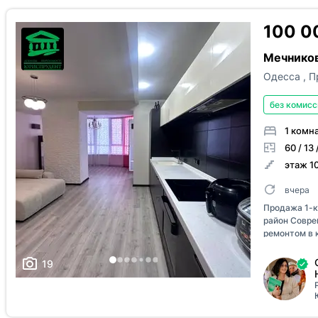
100 0
Мечникова
Одесса
,
П
без комисс
1 комн
60 / 13 
этаж 10
вчера
Продажа 1-к
район Совре
ремонтом в 
проживанию 
техникой, п
19
можно сразу 
квартире ос
белый диван
раскладной,