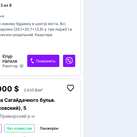
3 из 8
дня
 новому будинку в центрі міста. Всі
зділені (29,1+20,7+13,6) є три лоджії та
нвузол роздільний. Квартира
ня. Можливо перепланування
ого простору. Вікна виходять на фасад
удинок дуже теплий. В будинку є власна
Єпур
 резервне живлення під час відключення
Наталя
Позвонить
зервуар з водою, підземний паркінг,
Риелтор
. Біля будинку 2 школи, Ринок Привоз, до
ибасівська 10 хвилин пішки.
П
000 $
2 635 $/м²
Доба
т
а Сагайдачного бульв.
овский), 5
Публикац
зарегист
Приморский р-н
п
или “Вла
без комиссии
Ланжерон
Если на 
с
которые 