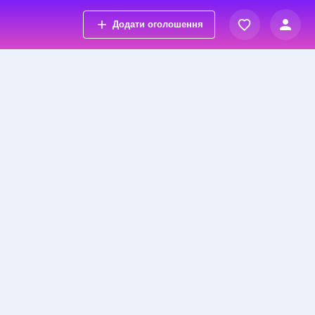
Додати оголошення
Вхід
Переглянуті оголошення
Реєстрація
Обрані оголошення
Контакти