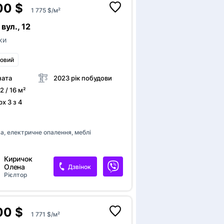
00 $
ння
Є інтернет
1 775 $/м²
вул., 12
ки
ковий
ната
2023 рік побудови
2 / 16 м²
х 3 з 4
а
а, електричне опалення, меблі
Киричок
єВідновлення
Олена
Дзвінок
Рієлтор
00 $
1 771 $/м²