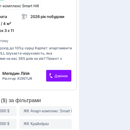
-комплекс Smart Hill
ната
2026 рік побудови
 / 4 м²
х 3 з 11
. тому
дохід до 10%у серці Карпат: апартаменти
ILL Шукаєте нерухомість, яка
е на вас 365 днів на рік? Проєкт у
мче (вул. Свободи) створений для
ного прибутку. Чому локація забезпечує
Мегедин Лілія
нтаження: - Все поруч: McDonald's,
Дзвінок
Рієлтор
KONTUR
ти, вокзал та автостанція в пішій
і. - Туристичний магніт: 10 хвилин до
Пробій, всього 35 км до Буковелю.
 інфраструктура (формат «все в
($) за фільтрами
 Комплекс пропонує гостям SPA,
із панорамними терасами, спортзал,
та дизайнерське лобі. Це змушує
 000 $
ЖК Апарт-комплекс Smart Hill
залишатися довше, що прямо збільшує
 Про апартамент (13,73 м²): - Готовий
 000 $
ЖК Крайобраз
: дизайнерські меблі та вс...