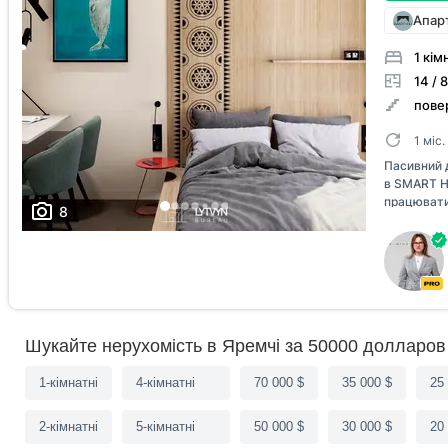
Апарт
1 кім
14 / 8
повер
1 міс
Пасивний 
в SMART H
працюватим
8
центрі Яре
максималь
повне зава
супермарке
доступност
водоспаду 
Внутрішня
Шукайте нерухомість в Яремчі за 50000 долларов 
одному»):
ресторан 
коворкінг 
1-кімнатні
4-кімнатні
70 000 $
35 000 $
25
туристів 
ваш дохід.
2-кімнатні
5-кімнатні
50 000 $
30 000 $
20
«під ключ»