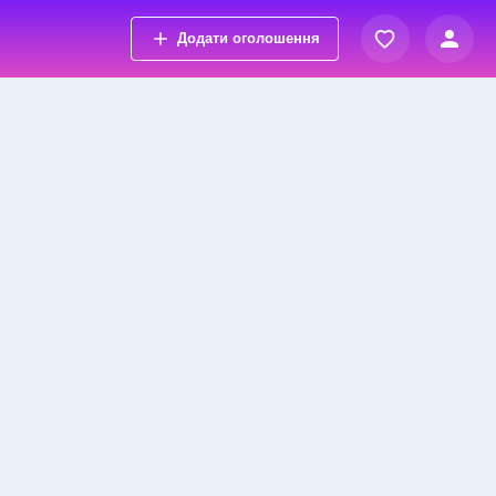
Додати оголошення
Вхід
Переглянуті оголошення
Реєстрація
Обрані оголошення
Контакти