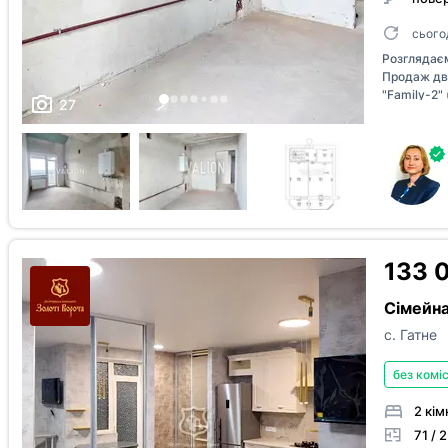
сього
Розглядає
Продаж дво
"Family-2" 
27
Фастівсько
введений в
оформлене.
житлова - 3
першому рі
засклену л
балконом, 
Висота сте
вільного п
133 
мансардним
газове опа
Сімейна
на всі види
с. Гатне
без коміс
2 кім
71 / 2