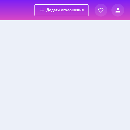
Додати оголошення
Вхід
Переглянуті оголошення
Реєстрація
Обрані оголошення
Контакти