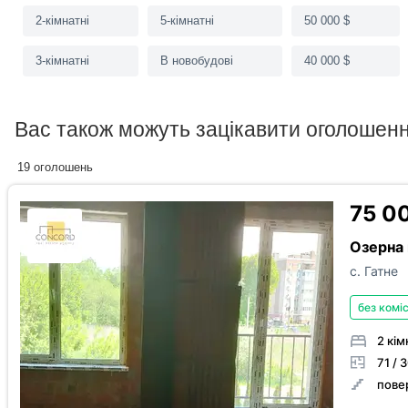
має раціон
Дверні отвори в будинку шириною понад 0.9 м
2-кімнатні
5-кімнатні
50 000 $
Паркувальні місця для осіб з інвалідністю
Ліфт, при
3-кімнатні
В новобудові
40 000 $
У квартирі є
new
Вас також можуть зацікавити оголошен
19 оголошень
Ванна
Пральна машина
Кон
75 0
Підігрів підлоги
Посудомийна машина
Озерна 
Показати більше
с. Гатне
без коміс
Працює без світла
2 кім
71 / 
повер