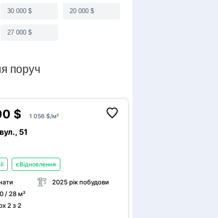
альне планування з великою кімнатою...
30 000 $
20 000 $
стосований до крісла колісного
27 000 $
ня поруч
диціонер
00 $
1 056 $/м²
вул., 51
ії
єВідновлення
нати
2025 рік побудови
30 / 28 м²
х 2 з 2