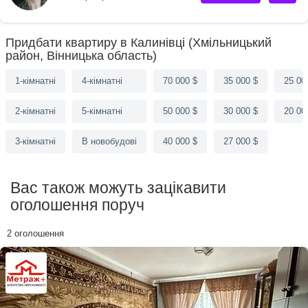
Придбати квартиру в Калинівці (Хмільницький
район, Вінницька область)
1-кімнатні
4-кімнатні
70 000 $
35 000 $
25 00
2-кімнатні
5-кімнатні
50 000 $
30 000 $
20 00
3-кімнатні
В новобудові
40 000 $
27 000 $
Вас також можуть зацікавити
оголошення поруч
2 оголошення