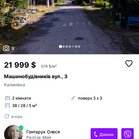
9
21 999 $
579 $/м²
Машинобудівників вул., 3
Калинівка
2 кімнати
поверх 3 з 3
38 / 28 / 5 м²
вчора
Гонтарук Олеся
Дзвінок
Рієлтор
Мрія