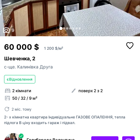
Прикріпити файл
оголошення рієлторів були брендовані 
Максимум 10 Мб на одне фото, формат: jpeg/j
Я - власник об'єкту
вашого АН
Це мій ексклюзив
Надіслати
Об'єкт не існує
9
60 000 $
1 200 $/м²
Шевченка, 2
с-ще. Калинівка Друга
єВідновлення
2 кімнати
поверх 2 з 2
50 / 32 / 9 м²
2 міс. тому
2- х кімнатна квартира Індивідуальне ГАЗОВЕ ОПАЛЕННЯ, тепла
підлога В ціну входить гараж і підвал.
Голиборода Валентина