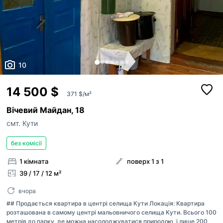
10
14 500 $
371 $/м²
Вічевий Майдан, 18
смт. Кути
без комісії
1 кімната
поверх 1 з 1
39 / 17 / 12 м²
вчора
## Продається квартира в центрі селища Кути Локація: Квартира
розташована в самому центрі мальовничого селища Кути. Всього 100
метрів до парку, де можна насолоджуватися природою, і лише 200