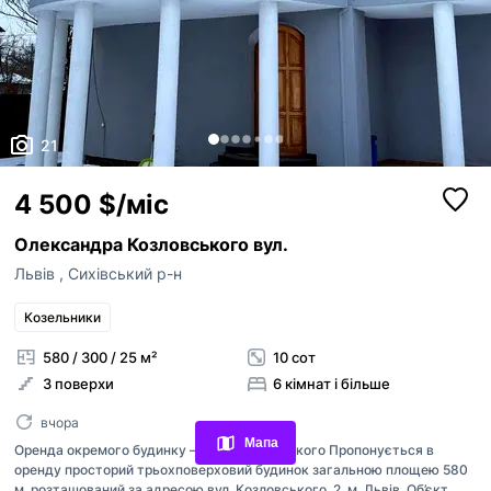
21
4 500 $/міс
Олександра Козловського вул.
Львів
,
Сихівський р-н
Козельники
580 / 300 / 25 м²
10 сот
Переглянуті оголошення
3 поверхи
6 кімнат і більше
Обрані оголошення
вчора
Мапа
Оренда окремого будинку — вул. Козловського Пропонується в
Контакти
оренду просторий трьохповерховий будинок загальною площею 580
м, розташований за адресою вул. Козловського, 2, м. Львів. Об’єкт