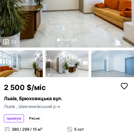
22
2 500 $/міс
Львів, Брюховицька вул.
Львів
,
Шевченківський р-н
преміум
Рясне
380 / 299 / 15 м²
5 сот