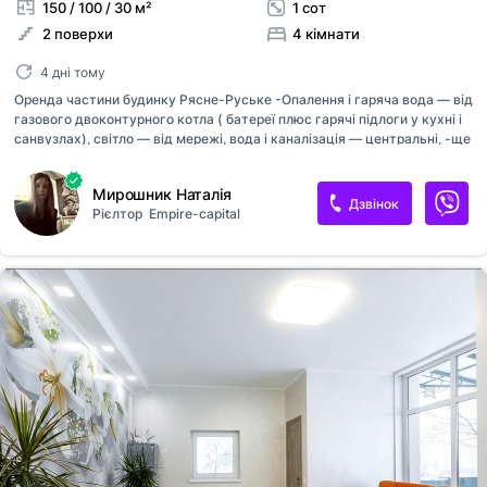
150 / 100 / 30 м²
1 сот
2 поверхи
4 кімнати
4 дні тому
Оренда частини будинку Рясне-Руське -Опалення і гаряча вода — від
газового двоконтурного котла ( батереї плюс гарячі підлоги у кухні і
санвузлах), світло — від мережі, вода і каналізація — центральні, -ще
є камін на дрова з відведенням по кімнатах 2-ого поверху (працює
без електрики) -а також електрична система кондиціонування, яка
Мирошник Наталія
працює як на охолодження, так і на обігрів. -Комунальні послуги:
Дзвінок
Рієлтор
Empire-capital
світло, вода, газ по лічильниках, плюс інтернет фікс 270 грн,
приблизно 1500-2000 літом, 4000-5000 зимою. ціна 1000 $ вільний з
15.07 код:12954