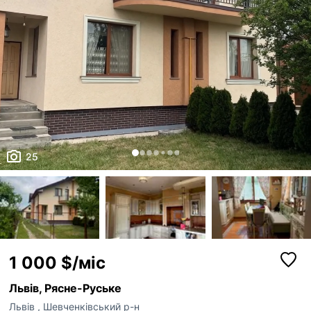
25
1 000 $/міс
Львів, Рясне-Руське
Львів
,
Шевченківський р-н