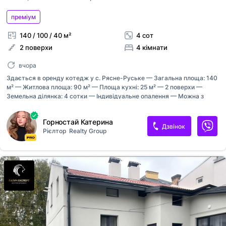
преміум
140 / 100 / 40 м²
4 сот
2 поверхи
4 кімнати
вчора
Здається в оренду котедж у с. Рясне-Руське — Загальна площа: 140
м² — Житлова площа: 90 м² — Площа кухні: 25 м² — 2 поверхи —
Земельна ділянка: 4 сотки — Індивідуальне опалення — Можна з
дітьми — Можна з домашніми тваринами Планування — Ізольована
кухня — Простора вітальня з діючим каміном — Вихід на терасу та
Горностай Катерина
балкон — Три ізольовані спальні — Два санвузли (душова на першому
Дзвінок
Рієлтор
Realty Group
поверсі та ванна на другому) — Гараж Комунікації та опалення: –
Індивідуальне газове опалення (двоконтурний котел). – Гаряча вода
від двоконтурного газового котла. – Тепла підлога у кухні та
санвузлах. – Камін на дровах із розведенням тепла до кімнат другого
поверху (працює навіть без електроенергії). – Кондиціонери з...