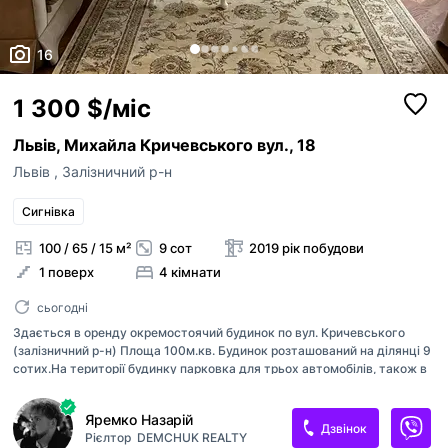
16
1 300 $/міс
Львів, Михайла Кричевського вул., 18
Львів
,
Залізничний р-н
Сигнівка
100 / 65 / 15 м²
9 сот
2019 рік побудови
1 поверх
4 кімнати
сьогодні
Здається в оренду окремостоячий будинок по вул. Кричевського
(залізничний р-н) Площа 100м.кв. Будинок розташований на ділянці 9
сотих.На території будинку парковка для трьох автомобілів, також в
будинку встановлена система резервного живлення Deye. КОД 3035
Яремко Назарій
Дзвінок
Рієлтор
DEMCHUK REALTY