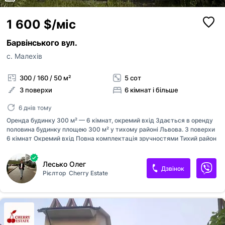
1 600 $/міс
Барвінського вул.
с. Малехів
300 / 160 / 50 м²
5 сот
3 поверхи
6 кімнат і більше
6 днів тому
Оренда будинку 300 м² — 6 кімнат, окремий вхід Здається в оренду
половина будинку площею 300 м² у тихому районі Львова. 3 поверхи
6 кімнат Окремий вхід Повна комплектація зручностями Тихий район
із гарним транспортним сполученням Ідеальний варіант для великої
сім’ї чи комфортного проживання з простором. Ексклюзив від Cherry
Лесько Олег
Estate. Дзвоніть — покажемо сьогодні.
Дзвінок
Рієлтор
Cherry Estate