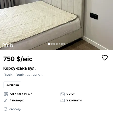
13
750 $/міс
Корсунська вул.
Львів
,
Залізничний р-н
Сигнівка
58 / 46 / 12 м²
2 сот
1 поверх
2 кімнати
сьогодні