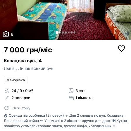
8
7 000 грн/міс
Козацька вул., 4
Львів
,
Личаківський р-н
Майорівка
24 / 9 / 9 м²
3 сот
2 поверхи
1 кімната
1 тиж. тому
🏠 Оренда пів особняка (2 поверх) 🔹 Для 2 хлопців по вул. Козацька,
Личаківський район 🛏 У кімнаті є 2 ліжка — зручно для двох 🍽 Кухня
повністю укомплектована: плита, духова шафа, холодильник 🚿