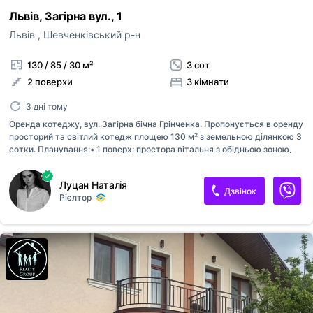
Львів, Загірна вул., 1
Львів
,
Шевченківський р-н
130 / 85 / 30 м²
3 сот
2 поверхи
3 кімнати
3 дні тому
Оренда котеджу, вул. Загірна бічна Грінченка. Пропонується в оренду
просторий та світлий котедж площею 130 м² з земельною ділянкою 3
сотки. Планування:• 1 поверх: простора вітальня з обідньою зоною,
кухня, вихід на подвір’я, гараж. • 2 поверх: три окремі кімнати та
санвузол, балкон. Будинок повністю укомплектований меблями та
Луцан Наталія
побутовою технікою. Великі панорамні вікна забезпечують багато
Дзвінок
Рієлтор
природного світла та затишну атмосферу. На території є затишне
подвір’я із зоною барбекю, місце для відпочинку та гараж за окрему
плату . Тихий та комфортний район з хорошим доїздом до міста.