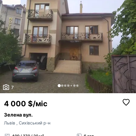
7
4 000 $/міс
Зелена вул.
Львів
,
Сихівський р-н