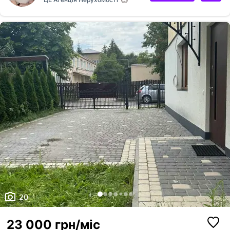
виходом на терасу • Автентична архітектура 1932 року Планування
Підвальний поверх: • 5 кімнат з вікнами та ремонтом 1-й поверх: • 4
кімнати • Кухня • Санвузол • Вихід у внутрішній двір 2-й поверх: • 3
кімнати • Кухня • Санвузол • Балкон Горище:...
20
23 000 грн/міс