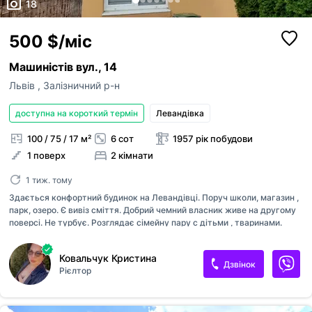
18
500 $/міс
Машиністів вул., 14
Львів
,
Залізничний р-н
доступна на короткий термін
Левандівка
100 / 75 / 17 м²
6 сот
1957 рік побудови
1 поверх
2 кімнати
1 тиж. тому
Здається конфортний будинок на Левандівці. Поруч школи, магазин ,
парк, озеро. Є вивіз сміття. Добрий чемний власник живе на другому
поверсі. Не турбує. Розглядає сімейну пару с дітьми , тваринами.
Звоніть будинок готовий для показів.
Ковальчук Кристина
Дзвінок
Рієлтор