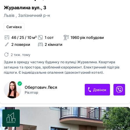
Журавлина вул., 3
Львів
,
Залізничний р-н
Сигнівка
46 / 25 / 10 м²
1 сот
1960 рік побудови
2 поверхи
2 кімнати
2 тиж. тому
Здам в оренду частину будинку по вулиці Журавлина. Квартира
затишна та простора, зроблений євроремонт. Електричний підігрів
підлоги. Є індивідуальне опалення (двоконтурний котел).
Складається з коридору, кухні, ванної кімнати та двох спальних
кімнат. Біля будинку є подвірʼя ( місце для авто, барбекю зона або ж
Обертович Леся
просто територія для відпочинку). Є вся необхідна побутова техніка :
Дзвінок
Рієлтор
пральна машина, холодильник, мікрохвильовка, телевізор, тощо.
Хороше місцерозташування. Поряд дитячий садок, школа, продуктові
магазини, зупинка транспорту, церква та багато іншого…
Телефонуйте та домовляйтеся про огляд в зручний для вас час!