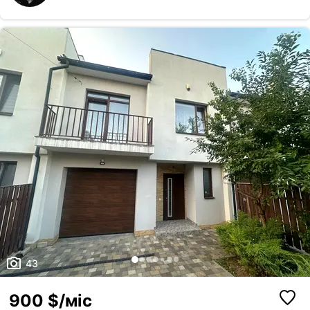
43
900 $/міс