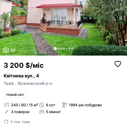
58
3 200 $/міс
Квітнева вул., 4
Львів
,
Франківський р-н
Новий світ
240 / 60 / 15 м²
6 сот
1994 рік побудови
3 поверхи
5 кімнат
3 тиж. тому