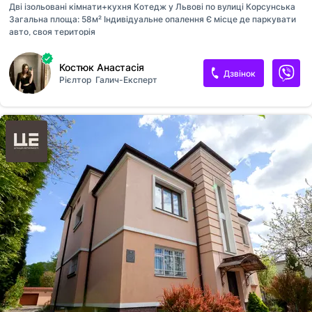
Дві ізольовані кімнати+кухня Котедж у Львові по вулиці Корсунська
Загальна площа: 58м² Індивідуальне опалення Є місце де паркувати
авто, своя територія
Костюк Анастасія
Дзвінок
Рієлтор
Галич-Експерт