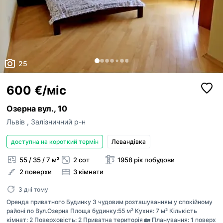
25
600 €/міс
Озерна вул., 10
Львів
,
Залізничний р-н
доступна на короткий термін
Левандівка
55 / 35 / 7 м²
2 сот
1958 рік побудови
2 поверхи
3 кімнати
3 дні тому
Оренда приватного Будинку З чудовим розташуванням у спокійному
районі по Вул.Озерна Площа будинку:55 м² Кухня: 7 м² Кількість
кімнат: 2 Поверховість: 2 Приватна територія 🏡 Планування: 1 поверх