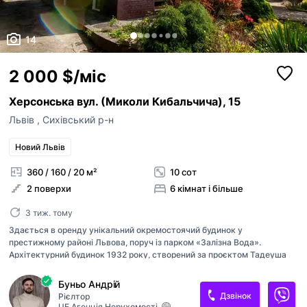
14
2 000 $/міс
Херсонська вул. (Миколи Кибальчича), 15
Львів
,
Сихівський р-н
Новий Львів
360 / 160 / 20 м²
10 сот
2 поверхи
6 кімнат і більше
3 тиж. тому
Здається в оренду унікальний окремостоячий будинок у
престижному районі Львова, поруч із парком «Залізна Вода».
Архітектурний будинок 1932 року, створений за проєктом Тадеуша
Врубеля, зберігає автентичні елементи міжвоєнного періоду: еркер,
балкон, терасу та приватний зелений сад. Характеристики будинку •
Буньо Андрій
Площа: 360 / 160 / 20 м² • Поверхів: 2 + підвал + горище • Кімнат: 6
Дзвінок
Рієлтор
основних • Простора кухня-вітальня з панорамними вікнами та
ЦЕ Агенція Нерухомості