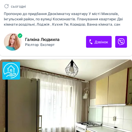
сьогодні
Пропоную до придбання Двокімнатну квартиру У місті Миколаїв,
Інгульский район, по вулиці Космонавтів. Планування квартири: Дві
кімнати роздільні, Лоджія , Кухня 7м, Коридор, Ванна кімната, сан
вузол. Квартира розташована всередині цегляного будинку, тепла та
світла! Вікна дерев'яні Труби замінено на пластикові . Для нового
Галкіна Людмила
власника залишаються меблі та техніка, по домовленості. Будинок
Дзвінок
Рієлтор
Експерт
ОСББ, гарний район для сімейного життя, поруч є все необхідне,
дитячий садок, школа, поліклініка, магазини, кафе, Супермаркет,
зупинка транспорту, парк . Запрошую Вас на перегляд квартири,
телефонуйте!