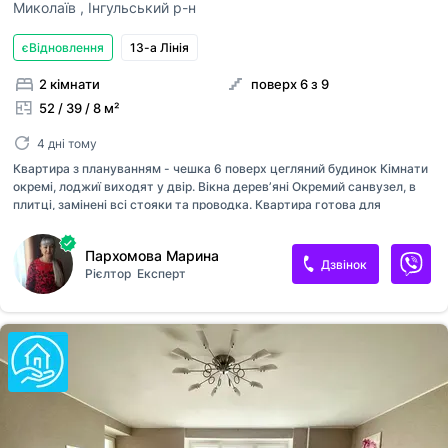
Миколаїв
,
Інгульський р-н
єВідновлення
13-а Лінія
2 кімнати
поверх 6 з 9
52 / 39 / 8 м²
4 дні тому
Квартира з плануванням - чешка 6 поверх цегляний будинок Кімнати
окремі, лоджиї виходят у двір. Вікна деревʼяні Окремий санвузел, в
плитці, замінені всі стояки та проводка. Квартира готова для
проживання. Документи підготовлені до продажу. Телефонуйте!
Пархомова Марина
Дзвінок
Рієлтор
Експерт