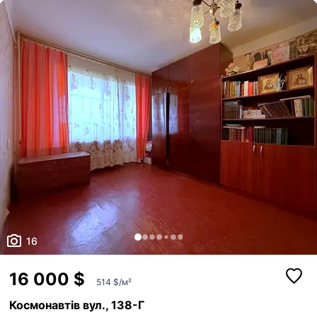
металопластикові вікна. • Замінено водопровідні труби та загальний
стояк. • Розведено повністю нову електропроводку. • Монтовано
нов...
16
16 000 $
514 $/м²
Космонавтів вул., 138-Г