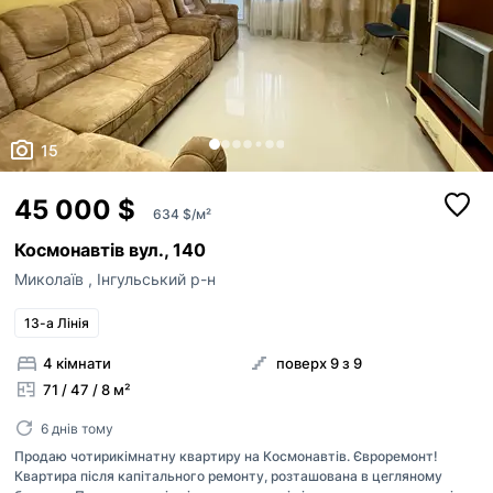
15
45 000 $
634 $/м²
Космонавтів вул., 140
Миколаїв
,
Інгульський р-н
13-а Лінія
4 кімнати
поверх 9 з 9
71 / 47 / 8 м²
6 днів тому
Продаю чотирикімнатну квартиру на Космонавтів. Євроремонт!
Квартира після капітального ремонту, розташована в цегляному