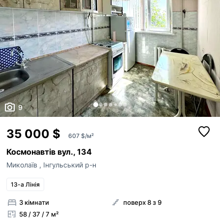
9
35 000 $
607 $/м²
Космонавтів вул., 134
Миколаїв
,
Інгульський р-н
13-а Лінія
3 кімнати
поверх 8 з 9
58 / 37 / 7 м²