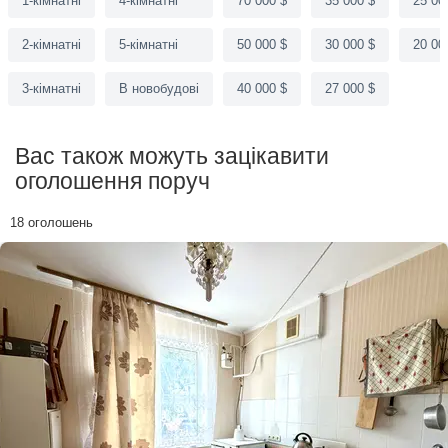
1-кімнатні
4-кімнатні
70 000 $
35 000 $
25 00
2-кімнатні
5-кімнатні
50 000 $
30 000 $
20 00
3-кімнатні
В новобудові
40 000 $
27 000 $
Вас також можуть зацікавити
оголошення поруч
18 оголошень