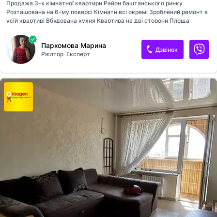
Продажа 3-х кімнатної квартири Район баштанського ринку
Розташована на 6-му поверсі Кімнати всі окремі Зроблений ремонт в
усій квартирі Вбудована кухня Квартира на дві сторони Площа
квартири 70км Будинок ОСББ 💰57000$
Пархомова Марина
Дзвінок
Рієлтор
Експерт