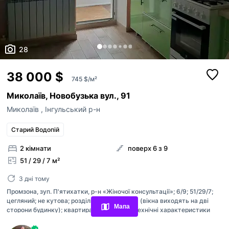
28
38 000 $
745 $/м²
Миколаїв, Новобузька вул., 91
Миколаїв
,
Інгульський р-н
Старий Водопій
2 кімнати
поверх 6 з 9
51 / 29 / 7 м²
Переглянуті оголошення
3 дні тому
Промзона, зуп. П'ятихатки, р-н «Жіночої консультації»; 6/9; 51/29/7;
Обрані оголошення
цегляний; не кутова; роздільне планування (вікна виходять на дві
Мапа
сторони будинку); квартира має ідеальні технічні характеристики
Контакти
відносно встановлених критеріїв щодо об'єкта нерухомості;
просторий коридор площею 7 кв. м; санвузол роздільний (покладена