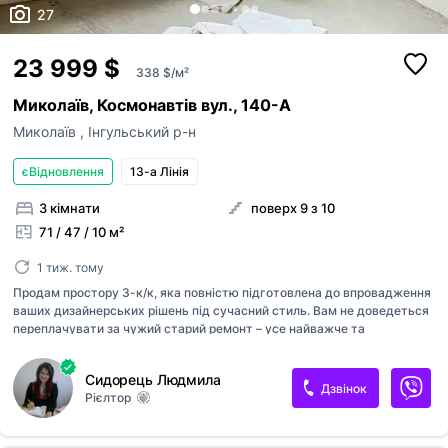
27
23 999 $
338 $/м²
Миколаїв, Космонавтів вул., 140-А
Миколаїв
,
Інгульський р-н
єВідновлення
13-а Лінія
3 кімнати
поверх 9 з 10
71 / 47 / 10 м²
1 тиж. тому
Продам простору 3-к/к, яка повністю підготовлена до впровадження
ваших дизайнерських рішень під сучасний стиль. Вам не доведеться
переплачувати за чужий старий ремонт – усе найважче та
найбрудніше вже зроблено! Квартира розташована в привабливому
районі, неподалік парку, вул. Космонавтів, 9/10 поверх. панель, площа
Сидорець Людмила
71/47,1/9,9м2., усі кімнати окремі, простір кухні збільшено для вашого
Дзвінок
Рієлтор
комфорту, є містка гардеробна, велика лоджія, балкон. Квартира
знаходиться на етапі завершення оздоблювальних робіт. Виконано
капітальний ремонт комунікацій: • Встановлено якісні