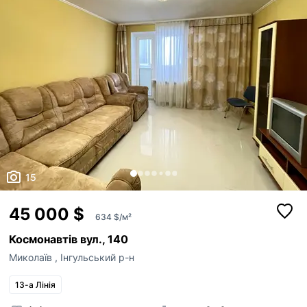
15
45 000 $
634 $/м²
Космонавтів вул., 140
Миколаїв
,
Інгульський р-н
13-а Лінія