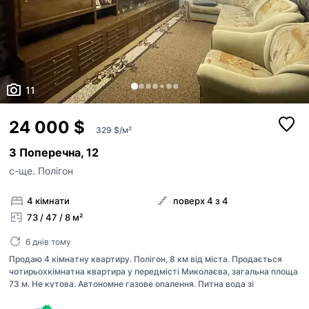
11
24 000 $
329 $/м²
3 Поперечна, 12
с-ще. Полігон
4 кімнати
поверх 4 з 4
73 / 47 / 8 м²
6 днів тому
Продаю 4 кімнатну квартиру. Полігон, 8 км від міста. Продається
чотирьохкімнатна квартира у передмісті Миколаєва, загальна площа
73 м. Не кутова. Автономне газове опалення. Питна вода зі
свердловини. Два балкони, один з кухні, другий зі спальні. У квартирі
частково зроблено ремонт, вікна металопластикові, балконні блоки у