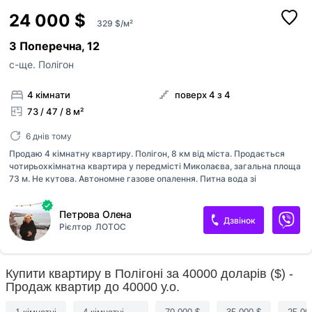
24 000 $
329 $/м²
3 Поперечна, 12
с-ще. Полігон
4 кімнати
поверх 4 з 4
73 / 47 / 8 м²
6 днів тому
Продаю 4 кімнатну квартиру. Полігон, 8 км від міста. Продається
чотирьохкімнатна квартира у передмісті Миколаєва, загальна площа
73 м. Не кутова. Автономне газове опалення. Питна вода зі
свердловини. Два балкони, один з кухні, другий зі спальні. У квартирі
частково зроблено ремонт, вікна металопластикові, балконні блоки у
Петрова Олена
кухні та одній спальні залишились дерев’яні. Санвузол роздільний,
Дзвінок
Рієлтор
ЛОТОС
труби пластикові. Капітальний ремонт даху. Великий двір, є місце для
паркування машини. Поряд дитячий садок, школа, магазини,
супермаркет, Нова пошта. Дзвоніть, приходьте на перегляд і до
вдалої покупки!
Купити квартиру в Полігоні за 40000 доларів ($) -
Продаж квартир до 40000 у.о.