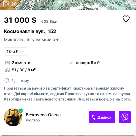
20
31 000 $
608 $/м²
Космонавтів вул., 152
Миколаїв
,
Інгульський р-н
13-а Лінія
2 кімнати
поверх 6 з 9
51 / 30 / 8 м²
2 дні тому
Продається за ваучер та сертифікат!Квартира в гарному жилому
стані Дві окремі кімнати, лоджия Простора кухня та окремі санвузли
Квартира чекає свого нового власника! Лишається все що є на фото.
Нові меблі в кімнаті. Гарний район, у дворі площадка дитяча, біля
будинку супермаркет Копійка, ринок Баштанський. Телефонуйте!
Безгачева Олена
Дзвінок
Рієлтор