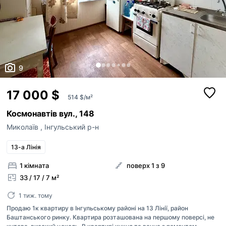
9
17 000 $
514 $/м²
Космонавтів вул., 148
Миколаїв
,
Інгульський р-н
13-а Лінія
1 кімната
поверх 1 з 9
33 / 17 / 7 м²
1 тиж. тому
Продаю 1к квартиру в Інгульському районі на 13 Лінії, район
Баштанського ринку. Квартира розташована на першому поверсі, не