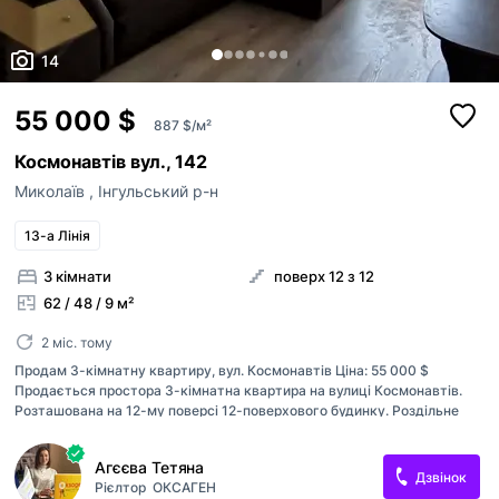
14
55 000 $
887 $/м²
Космонавтів вул., 142
Миколаїв
,
Інгульський р-н
13-а Лінія
3 кімнати
поверх 12 з 12
62 / 48 / 9 м²
2 міс. тому
Продам 3-кімнатну квартиру, вул. Космонавтів Ціна: 55 000 $
Продається простора 3-кімнатна квартира на вулиці Космонавтів.
Розташована на 12-му поверсі 12-поверхового будинку. Роздільне
планування Два балкони Хороший житловий стан Залишаються всі
меблі та техніка Можна одразу заїхати та жити Можливий продаж за
Агєєва Тетяна
сертифікатом. Квартира готова до перегляду. Телефонуйте для
Дзвінок
Рієлтор
ОКСАГЕН
отримання детальної інформації та запису на показ!