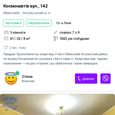
Космонавтів вул., 142
Миколаїв
,
Інгульський р-н
без комісії
єВідновлення
13-а Лінія
3 кімнати
поверх 7 з 9
61 / 35 / 8 м²
1982 рік побудови
2 міс. тому
Продам Трьохкімнатну квартиру У місті Миколаїв Інгульский район,
по вулиці Космонавтів (зупинка «Авто парк»). Квартира має чудове
планування — на дві сторони, що забезпечує гарне природне
освітлення та провітрювання. Є балкон і лоджія. Світла та простора.
Квартира в житловому стані, з можливістю реалізувати власний
Олена
дизайнерський проєкт і зробити ремонт на свій смак. Відмінна
Дзвінок
Власник
локація: поруч магазини, ринок, супермаркет NOVUS, супермаркет
АТБ, поліклініка, зручна транспортна розв’язка. Будинок під
управлінням ОСББ, доглянутий під’їзд, є технічний поверх. Площа 62
кв.м. Бонус- Кладова на поверсі. Телефонуйте — домовимось про
перегляд