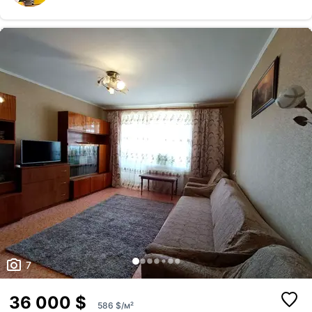
7
36 000 $
586 $/м²