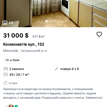
28
31 000 $
631 $/м²
Космонавтів вул., 152
Миколаїв
,
Інгульський р-н
13-а Лінія
2 кімнати
поверх 6 з 9
49 / 29 / 7 м²
вчора
Пропонується квартира по вулиці Космонавтів, з плануванням
«чешка» на 6 поверсі цегляного будинку. Окремі кімнати, лоджія
виходить у затишний двір. Роздільний санвузол у плитці. Замінені всі
стояки та електропроводка. Квартира в житловому стані — можна
заїжджати та жити. Документи готові до угоди. Є відеоогляд.