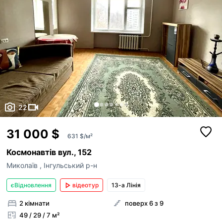
22
31 000 $
631 $/м²
Космонавтів вул., 152
Миколаїв
,
Інгульський р-н
єВідновлення
відеотур
13-а Лінія
2 кімнати
поверх 6 з 9
49 / 29 / 7 м²