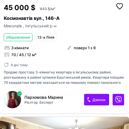
45 000 $
643 $/м²
Космонавтів вул., 146-А
Миколаїв
,
Інгульський р-н
єВідновлення
13-а Лінія
3 кімнати
поверх 1 з 9
70 / 45 / 12 м²
4 дні тому
Продаю простору 3-кімнатну квартиру в Інгульському районі,
розташовану в районі зупинки Баштанський ринок. Квартира площею
70 квадратних метрів знаходиться на першому поверсі панельного
будинку і має дуже вдале планування — 2 кімнати роздільні, одна
прохідна, що забезпечить комфорт та особистий простір кожному
Пархомова Марина
члену сім'ї. У квартирі встановлені металопластикові вікна, за
Дзвінок
Рієлтор
Експерт
винятком вікна в холі та балконного блоку. Лоджія засклена і
приховує в собі важливу перевагу — власний просторий підвал, який
стане ідеальним місцем для зберігання речей. Район з чудово
розвиненою інфраструктурою: ринок, магазини та транспортна
розв'язка знаходяться у кроковій доступності. Сертифікат