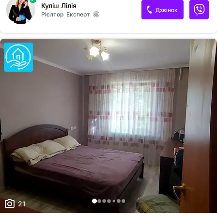
Куліш Лілія
Телефонуйте для перегляду!
Дзвінок
Рієлтор
Експерт
21