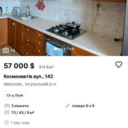
14
57 000 $
814 $/м²
Космонавтів вул., 142
Миколаїв
,
Інгульський р-н
13-а Лінія
3 кімнати
поверх 6 з 9
70 / 45 / 9 м²
1 тиж. тому