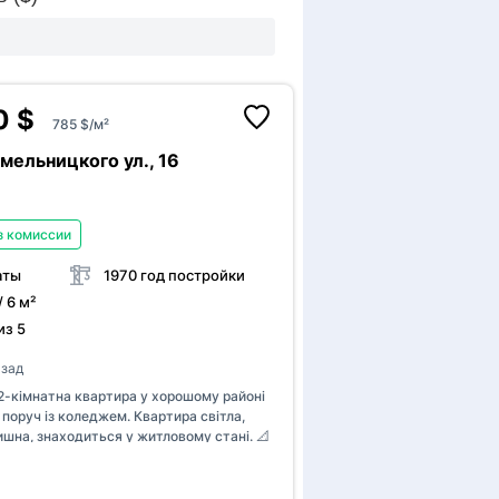
ие
Есть интернет
0 $
785 $/м²
мельницкого ул., 16
з комиссии
аты
1970 год постройки
/ 6 м²
из 5
азад
2-кімнатна квартира у хорошому районі
єВідновлення
 поруч із коледжем. Квартира світла,
ишна, знаходиться у житловому стані. 📐
🍽 Кухня: 6 м² 🛏 Окремі кімнати 🚿
анвузол 🔥 Автономне опалення
й котел) 🌿 Балкон із видом на зелений