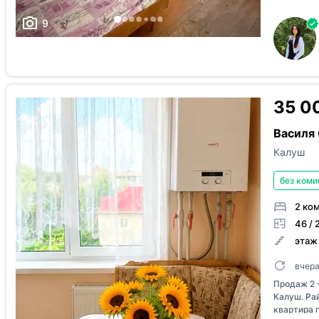
9-поверхо
квартири: 
9
природного
забезпечує
кімнати. ✔
Квартира с
можливіст
смак. Буди
35 0
розвинено
навчальні 
Василя 
для комфо
дізнатися 
Калуш
без коми
2 ко
46 / 
этаж 
вчер
Продаж 2 -
Калуш. Рай
квартира 