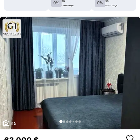
за
за
0%
0%
полгода
полгода
15