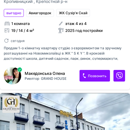
Кропивницкий
,
Крепостной р-н
выгодно
Авиагородок
ЖК Сузір'я Скай
1 комната
этаж 4 из 4
19 / 14 / 4 м²
2025 год постройки
сегодня
Продам 1-о кімнатну квартиру студію з євроремонтом та зручному
розташуванні на Новомиколаївці в ЖК " S K Y ". В кроковій
доступності школа, дитячий садочок, парк, ринок, супермаркути,
транспорт, то що. Данний ЖК гарно організований, в ньому все
продумано до дрібничок: - окрема ізольована територія яка
Македонська Олена
закриватиметься на електронний замок - облаштований дитячий
Позвонить
Риелтор
GRAND HOUSE
майданчик - платний паркінг з можливістю зарядки електромобіля та
паркінг - територія для відпочинку з альтанками та комфортними
санвузлами - професійне озеленення території - тротуарна плитка
навколо будинку Квартира гарно підійде як для здачі в оренду,
можливо подобово так і для молодої пари та студентам. - загальна
площа квартири 1...