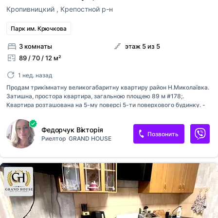
Кропивницкий
,
Крепостной р-н
Парк им. Крючкова
3 комнаты
этаж 5 из 5
89 / 70 / 12 м²
1 нед. назад
Продам трикімнатну великогабаритну квартиру район Н.Миколаївка.
Затишна, простора квартира, загальною площею 89 м #178;.
Квартира розташована на 5-му поверсі 5-ти поверхового будинку. -
великі окремі кімнати; - є гардеробна кімната; - меблі та техніка
залишаються по домовленості; - металопластикові, якісні вікна; -
Федорчук Вікторія
індивідуальне газове опалення; - столярка та кухонні меблі з
Позвонить
Риелтор
GRAND HOUSE
натурального дерева, на кухні тепла підлога; - санвузол роздільний; -
балкон засклений (дерево); - гарне місцезнаходження, розвинена
інфраструктура; - чистий підїзд, гарні сусіди. Розповідати можна
багато та краще подивитись! Телефонуйте в зручний для вас час,
запрошую на огляд квартири! Пропозиція від аг...