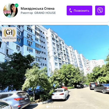
євроремонт, сама затратна частина-кухня та ванна кімната вже в
ідеальному стані, залишилися косметичні роботи в кімнатах. Поряд
Македонська Олена
гарний, затишний та тихий двір, порядні сусіди, розвинена
Позвонить
Риелтор
GRAND HOUSE
інфраструктура, школа, садок, магазини, транспорт. Швидше
телефонуйте! Запрошую вас на огляд! № 213-132-797 Пропонуємо
вам: Бесплатні консультації та передпродажна оцінка нерухомості
любої складності. Рекламна компанія ваших обєктів та швидкий
продаж. Допомога в підбірці найкращих та найвигідніших пропозицій
нерухомо...
33