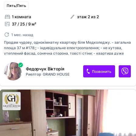
Пять/Пять
1 комната
этаж 2 из 2
37 / 25 / 9 м²
1 мес. назад
Продам чудову, однокімнатну квартиру біля Медколеджу. - загальна
площа 37 м #178;; - індивідуальне електроопалення; - не кутова,
утеплений фасад, сонячна сторона, товсті стіни; - квартира дуже
тепла, тихий, затишний двір, хороші сусіди; - металопластикові
великі вікна; - засклений балкон; - нова електроплита; - нові вхідні
Федорчук Вікторія
двері; - дуже зручна транспортна розвязка та розвинена
Позвонить
Риелтор
GRAND HOUSE
інфраструктура. Розповідати можна багато та краще подивитись!
Телефонуйте в зручний для вас час, запрошую вас на огляд квартири!
Пропозиція від агенції нерухомості GRAND HAUSE. № 213-134-168
Вам треба швидко продати нерухомість? Допомогти підібрати для
придбання варіант? Здати вигідно в оренду? То...