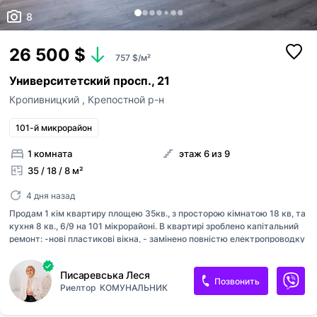
8
26 500 $
757 $/м²
Университетский просп., 21
Кропивницкий
,
Крепостной р-н
101-й микрорайон
1 комната
этаж 6 из 9
35 / 18 / 8 м²
4 дня назад
Продам 1 кім квартиру площею 35кв., з просторою кімнатою 18 кв, та
кухня 8 кв., 6/9 на 101 мікрорайоні. В квартирі зроблено капітальний
ремонт: -нові пластикові вікна, - замінено повністю електропроводку
-замінено стоякові, каналізаційні, та водопровідні труби -
встановлено електроопалення -санвузол та робоча зона кухні в
Писаревська Леся
кафелі - нові міжкімнатні двері - якісний ламінат -натяжні стелі
Позвонить
Риелтор
КОМУНАЛЬНИК
Відмінний варіант для тих хто не хоче витрачати свій час та кошти на
ремонт. Квартира вільна до заселення і чекає нових власників.
Вартість квартири 26500 дол США, торг. Пропозиція від агентства