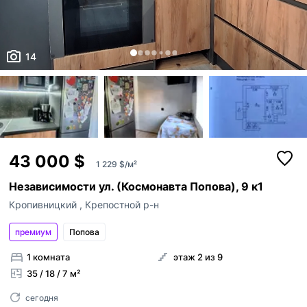
14
43 000 $
1 229 $/м²
Независимости ул. (Космонавта Попова), 9 к1
Кропивницкий
,
Крепостной р-н
премиум
Попова
1 комната
этаж 2 из 9
35 / 18 / 7 м²
сегодня