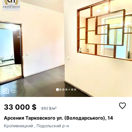
12
33 000 $
892 $/м²
Арсения Тарковского ул. (Володарського), 14
Кропивницкий
,
Подольский р-н