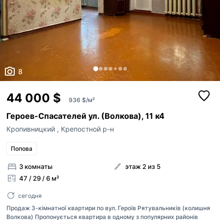
8
44 000 $
936 $/м²
Героев-Спасателей ул. (Волкова), 11 к4
Кропивницкий
,
Крепостной р-н
Попова
3 комнаты
этаж 2 из 5
47 / 29 / 6 м²
сегодня
Продаж 3-кімнатної квартири по вул. Героїв Рятувальників (колишня
Волкова) Пропонується квартира в одному з популярних районів