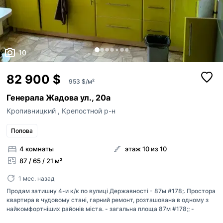
10
82 900 $
953 $/м²
Генерала Жадова ул., 20а
Кропивницкий
,
Крепостной р-н
Попова
4 комнаты
этаж 10 из 10
87 / 65 / 21 м²
1 мес. назад
Продам затишну 4-и к/к по вулиці Державності - 87м #178;. Простора
квартира в чудовому стані, гарний ремонт, розташована в одному з
найкомфортніших районів міста. - загальна площа 87м #178;; -
техніка та меблі залишаються покупцеві; - кухня-студія 21м #178;,