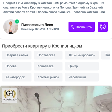
Продам 1 кім квартиру з капітальним ремонтом в одному з кращих
спальних районів Кропивницького на Попова: Зручний та бажаний
другий поверх дев'яти поверхового будинку, Зроблено капітальний
ремонт Електроопалення, тепла підлога в санвузлі Замінено вхідні та
міжкімнатні двері Якісні металопластикові вікна Замінена вся
Писаревська Леся
електропроводка, встановлено автомати та інвектор, Санвузол та
Позвонить
Риелтор
КОМУНАЛЬНИК
робоча зона кухні у кафелі Вирівняні стіни та підлога в один рівень
Постелено якісний ламінат Натяжні стелі Наявна вбудована шафа
Вбудована кухня із технікою входить у вартість Кондиціонер
Відмінне розташування будинку, все поруч, безліч супермаркетів,
Приобрести квартиру в Кропивницком
школи, садочки, транспортна розв'язка.
Озёрная балка
Полтавская
101-й микрорайон
Пять
Попова
Ковалёвка
Центр
Авиагородок
Крытый рынок
Черёмушки