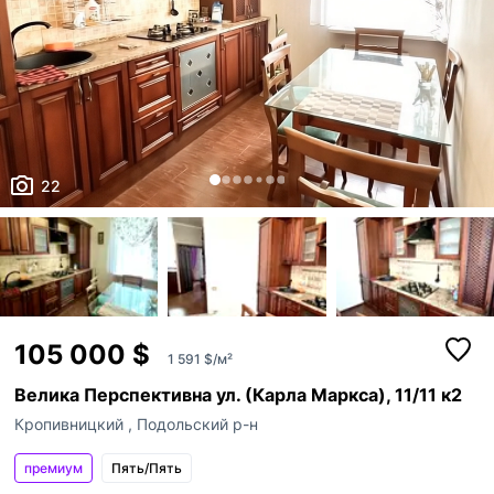
22
105 000 $
1 591 $/м²
Велика Перспективна ул. (Карла Маркса), 11/11 к2
Кропивницкий
,
Подольский р-н
премиум
Пять/Пять