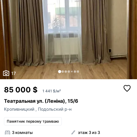
17
85 000 $
1 441 $/м²
Театральная ул. (Леніна), 15/6
Кропивницкий
,
Подольский р-н
Памятник первому трамваю
3 комнаты
этаж 3 из 3