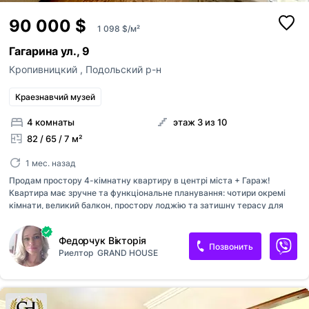
90 000 $
1 098 $/м²
Гагарина ул., 9
Кропивницкий
,
Подольский р-н
Краезнавчий музей
4 комнаты
этаж 3 из 10
82 / 65 / 7 м²
1 мес. назад
Продам простору 4-кімнатну квартиру в центрі міста + Гараж!
Квартира має зручне та функціональне планування: чотири окремі
кімнати, великий балкон, простору лоджію та затишну терасу для
відпочинку, де можна облаштувати під себе куточок релаксу!
Додатковою перевагою є дві кладові кімнати, які забезпечать
Федорчук Вікторія
достатньо місця для зберігання речей, є можливість перепланування.
Позвонить
Риелтор
GRAND HOUSE
У вартість входить власний гараж, що є великою перевагою для
комфортного проживання в центрі міста. Чудове розташування:
поруч магазини, школи, дитячі садки, громадський транспорт та вся
необхідна інфраструктура. Ідеальний варіант для великої родини або
тих, хто цінує простір, комфорт та зручне місце розташування. - ква...