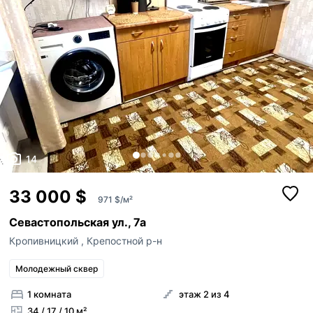
14
33 000 $
971 $/м²
Севастопольская ул., 7а
Кропивницкий
,
Крепостной р-н
Молодежный сквер
1 комната
этаж 2 из 4
34 / 17 / 10 м²