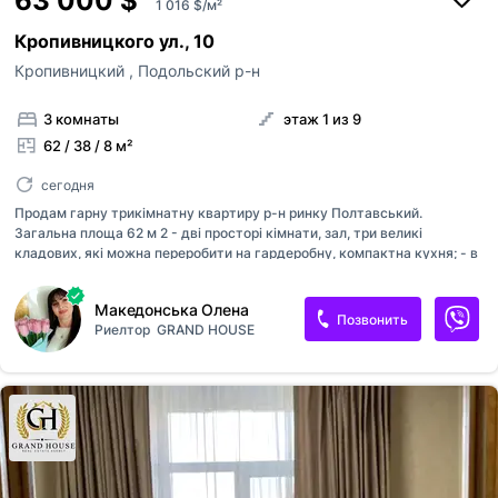
63 000 $
1 016 $/м²
Кропивницкого ул., 10
Кропивницкий
,
Подольский р-н
3 комнаты
этаж 1 из 9
62 / 38 / 8 м²
сегодня
Продам гарну трикімнатну квартиру р-н ринку Полтавський.
Загальна площа 62 м 2 - дві просторі кімнати, зал, три великі
кладових, які можна переробити на гардеробну, компактна кухня; - в
залі почали робити ремонт але плани змінились, тому є можливість
зробити ремонт під себе; - меблі та техніка не залишаються; -
Македонська Олена
індивідуальне газове опалення; - роздільний санвузол; -
Позвонить
Риелтор
GRAND HOUSE
металопластикові вікна; - зручна транспортна розвязка; - поряд
ринок, магазини, аптеки; - в шаговій доступності школи і садочки; -
чистий та охайний підїзд; - білябудинку великий затишний двір,
паркувальні місця, зони відпочинку, дитячий майданчик. Запрошуємо
на перегляд цієї затишної квартири! Телефонуйте. № 213-2...