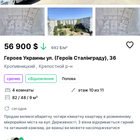
56 900 $
692 $/м²
Героев Украины ул. (Героїв Сталінграду), 36
Кропивницкий
,
Крепостной р-н
срочно
єВідновлення
Попова
Пожаловаться
4 комнаты
этаж 10 из 11
Добавить объявление
82 / 48 / 9 м²
телефон
+38
сегодня
Публикация объявлений доступна для
Продам великогабаритну чотири кімнатну квартиру в розвиненому
зарегистрированных пользователей в роли “Р
мікрорайоні міста на вул. Державності. З вікна відкривається гарний
причина
или “Владелец“.
та затишний краєвид, де вранці ви можете насолоджуватися
Если на вашей странице АН остались объявл
світанком сонечка з філіжаночкою кави. В кроковій доступності
которые вы хотите опубликовать, пожалуйста,
сообщение
магазини, супермаркети, транспорт в любий район міста, школи ,
Неправильная цена