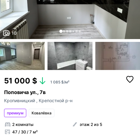
10
51 000 $
1 085 $/м²
Поповича ул., 7в
Кропивницкий
,
Крепостной р-н
премиум
Ковалёвка
2 комнаты
этаж 2 из 5
47 / 30 / 7 м²