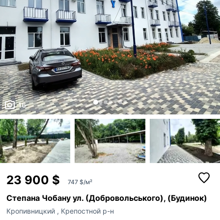
16
23 900 $
747 $/м²
Степана Чобану ул. (Добровольського), (Будинок)
Кропивницкий
,
Крепостной р-н