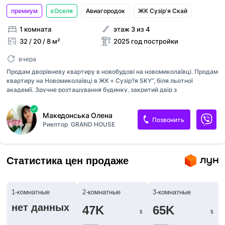
премиум
єОселя
Авиагородок
ЖК Сузір'я Скай
1 комната
этаж 3 из 4
32 / 20 / 8 м²
2025 год постройки
вчера
Продам дворівневу квартиру в новобудові на новомиколаївці. Продам
квартиру на Новомиколаївці в ЖК « Сузір?я SKY”, біля льотної
академії. Зручне розташування будинку, закритий двір з
відеоспостереженням по всьому периметру будинку. Своя парковка
з можливістю зарядки електромобілів та відкрита загальна, зелена
Македонська Олена
зона, дитячий майданчик. Електрика , водопостачання, інтернет,
Позвонить
Риелтор
GRAND HOUSE
лічильники. Квартира без ремонту - це чудова можливість
спроєктувати простір на свій смак. Телефонуйте в зручний для вас
час. Пропозиція від агенції нерухомості 'GRAND HAUSE' Вам треба
швидко продати нерухомість? Допомогти підібрати для придбання
Статистика цен продаже
варіант? Здати вигідно в оренду? То вам саме до нас!
1-комнатные
2-комнатные
3-комнатные
нет данных
47K
65K
$
$