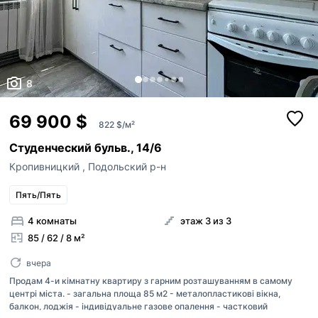
8
69 900 $
822 $/м²
Студенческий бульв., 14/6
Кропивницкий
,
Подольский р-н
Пять/Пять
4 комнаты
этаж 3 из 3
85 / 62 / 8 м²
вчера
Продам 4-и кімнатну квартиру з гарним розташуванням в самому
центрі міста. - загальна площа 85 м2 - металопластикові вікна,
балкон, лоджія - індивідуальне газове опалення - частковий