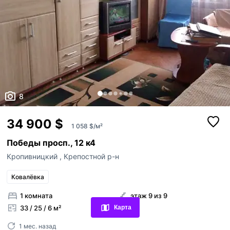
8
34 900 $
1 058 $/м²
Победы просп., 12 к4
Кропивницкий
,
Крепостной р-н
Просмотренные объявления
Ковалёвка
Избранные объявления
1 комната
этаж 9 из 9
Карта
33 / 25 / 6 м²
Контакты
1 мес. назад