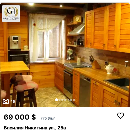
нерухомості Комунальник Леся [телефон скрыт]
16
69 000 $
775 $/м²
Василия Никитина ул., 25а