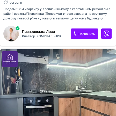
сегодня
Продам 2 кім квартиру у Кропивницькому з капітальним ремонтом в
районі верхньої Ковалівки (Поповича) ✔️ розташована на зручному
другому поверсі ✔️ не кутова ✔️ в теплому цегляному будинку ✔️
встановлено нові вікна та балкон ✔️ нові вхідні та міжкімнатні двері ✔️
замінено повністю електропроводку ✔️ вирівняні стіни та підлога ✔️
Писаревська Леся
просторий санвузол та робоча зона кухні в кафелі ✔️ нова сантехніка
Позвонить
Риелтор
КОМУНАЛЬНИК
✔️ натяжні стелі ✔️ якісний ламінат Квартира варта Вашої уваги так як
не потребує додаткових вкладень. Вартість 51000 дол США, торг.
Пропозиція від агентства нерухомості Комунальник [телефон
скрыт]Леся