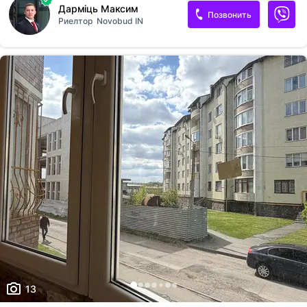
Дарміць Максим
Позвонить
Риелтор
Novobud IN
13