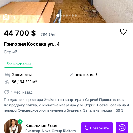
11
44 700 $
794 $/м²
Григория Коссака ул., 4
Стрый
без комиссии
2 комнаты
этаж 4 из 5
56 / 34 / 11 м²
1 мес. назад
Продається простора 2-кімнатна квартира у Стрию! Пропонується
до продажу світла, 2-кімнатна квартира у м. Стрий. Розташована на 4
поверсі 5-поверхового панельного будинку. Загальна площа – 56,3
м², простора кухня – 11,2 м². Квартира має зручне планування, дві
окремі кімнати та балкон. Житло під ремонт (під чистову обробку),
Ковальчин Леся
що дозволить новим власникам реалізувати власні дизайнерські ідеї
Позвонить
Риелтор
Nova Group Rieltors
та облаштувати простір на свій смак. Опалення – централізоване Є