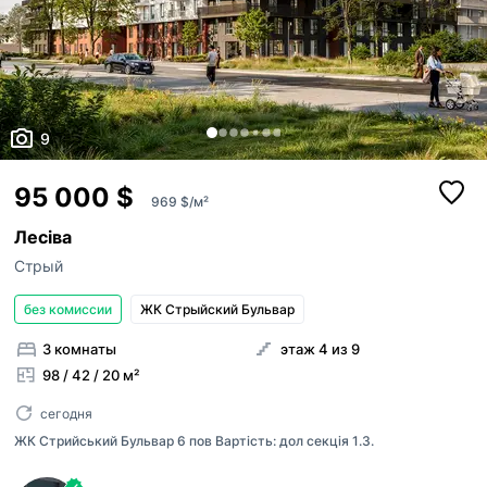
вашими риелторами,
Максимум 10 Мб на одно фото, формат: jpeg/j
Я - владелец объекта
объявления риелторов были брендиро
логотипом вашего АН
Это мой эксклюзив
Отправить
Объект не существует
9
95 000 $
969 $/м²
Лесіва
Стрый
без комиссии
ЖК Стрыйский Бульвар
3 комнаты
этаж 4 из 9
98 / 42 / 20 м²
сегодня
ЖК Стрийський Бульвар 6 пов Вартість: дол секція 1.3.