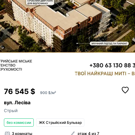
20
76 545 $
900 $/м²
вул. Лесіва
Стрый
без комиссии
ЖК Стрыйский Бульвар
3 комнаты
этаж 4 из 7