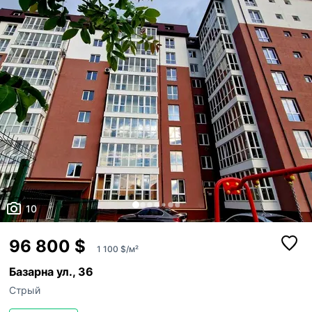
поруч суп...
10
96 800 $
1 100 $/м²
Базарна ул., 36
Стрый