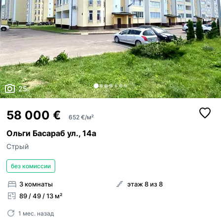
25
58 000 €
652 €/м²
Ольги Басараб ул., 14а
Стрый
без комиссии
3 комнаты
этаж 8 из 8
89 / 49 / 13 м²
1 мес. назад