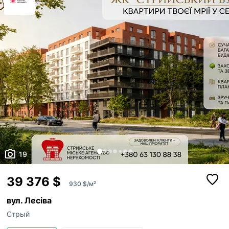
конкретної черг...
19
39 376 $
930 $/м²
вул. Лесіва
Стрый