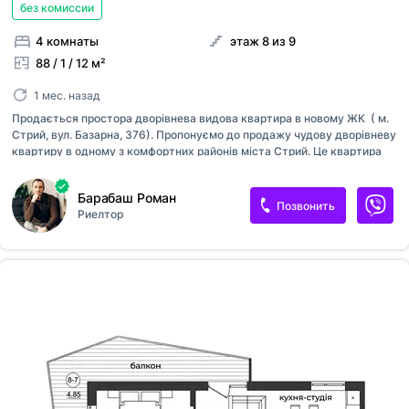
без комиссии
4 комнаты
этаж 8 из 9
88 / 1 / 12 м²
1 мес. назад
Продається простора дворівнева видова квартира в новому ЖК ( м.
Стрий, вул. Базарна, 376). Пропонуємо до продажу чудову дворівневу
квартиру в одному з комфортних районів міста Стрий. Це квартира
для тих, хто цінує простір, світло та неймовірні краєвиди з вікон.
Головна перевага цієї квартири — захопливий панорамний вид на все
Барабаш Роман
місто. Завдяки вдалому розташуванню та сонячній стороні
Позвонить
Риелтор
помешкання наповнене природним світлом протягом усього дня.
Квартира продається в стані 0 циклу, проте вже виконано важливий
етап підготовчих робіт — повністю розведена електрика по всій
квартирі, що дозволить новим власникам суттєво зекономити час і
кошти під час ремонту. Характеристики квартири: Поверх: 8/9 (дво...