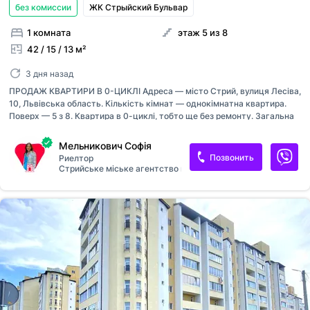
без комиссии
ЖК Стрыйский Бульвар
1 комната
этаж 5 из 8
42 / 15 / 13 м²
3 дня назад
ПРОДАЖ КВАРТИРИ В 0-ЦИКЛІ Адреса — місто Стрий, вулиця Лесіва,
10, Львівська область. Кількість кімнат — однокімнатна квартира.
Поверх — 5 з 8. Квартира в 0-циклі, тобто ще без ремонту. Загальна
площа — 42,34 м², житлова — 14,6 м², кухня — 13,19 м². Внутрішнє
оздоблення від забудовника: чистова стяжка та штукатурка.
Мельникович Софія
Технічне оснащення: металопластикові вікна та балконні двері,
Позвонить
Риелтор
сертифіковані вхідні двері, монтаж систем водопостачання,
Стрийське міське агентство нерухомості
встановлення лічильників, двоконтурний котел. Опалення —
індивідуальне, буде встановлений двоконтурний котел. Балкон —
один. Санвузол— один суміжний. Будинок вводиться в експлуатацію
в 3-й квартал 2028 року — 1-й квартал 2029 року (залежно від
конкретної чер...