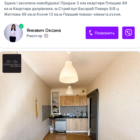
Здана і заселена новобудова! Продаж 3 кім квартири Площею 89
кв.м Квартира дворівнева. м.Стрий вул Басараб Поверх 8/8 ц
Житлова 49 кв.м Кухня 13 кв.м Перший поверх-кімната,кухня,
санвузол, балкон. Другий -дві спальні, санвузол,хол. В квартирі
розведена електропроводка,вся каналізація, залиті стяжки.
Янкевич Оксана
Двохфункційний котел,панорамні вікна на першому поверсі,
Позвонить
Риелтор
мансардні вікна в кімнатах. З кухні і кімнати балкон. Є
кладовка,підвал. Район просто супер Тел [телефон скрыт]Оксана
Ключі на руках, огляд в зручний для Вас час ! Ціна 58000 євро