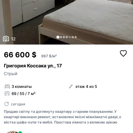
12
66 600 $
967 $/м²
Григория Коссака ул., 17
Стрый
3 комнаты
этаж 4 из 5
69 / 55 / 7 м²
сегодня
Продаю світлу та доглянуту квартиру з гарним плануванням. У
квартирі виконано ремонт, встановлені якісні міжкімнатні двері, є
містка шафа-купе та меблі. Простора кімната з великою аркою
створює відчуття комфорту та затишку. Охайний коридор із
вбудованою прихожою, квартира чиста та готова до проживання.