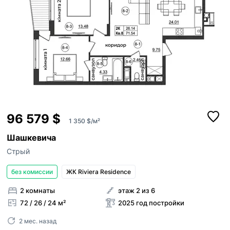
11
96 579 $
1 350 $/м²
Шашкевича
Стрый
без комиссии
ЖК Riviera Residence
2 комнаты
этаж 2 из 6
72 / 26 / 24 м²
2025 год постройки
2 мес. назад