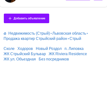
м2 ] -Елітний, тихий район; -Приватна територія; -Охорона 24/7; -2
під'їзди з ліфтами; -Стіни — керамоблок + утеплення;
-Енергоефективні технології будівництва; -Індивідуальне газове
опалення; -Дизайнерський простір для зустрічей; -Продумані пла...
Добавить объявление
Недвижимость (Стрый)
Львовская область
Продажа квартир Стрыйский район
Стрый
Сколе
Ходоров
Новый Роздол
п. Липовка
ЖК Стрыйский Бульвар
ЖК Riviera Residence
ЖК ул. Объездная
Без посредников