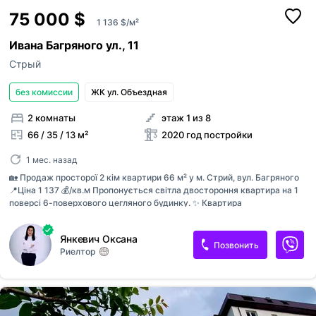
75 000 $
1 136 $/м²
Ивана Багряного ул., 11
Стрый
без комиссии
ЖК ул. Объездная
2 комнаты
этаж 1 из 8
66 / 35 / 13 м²
2020 год постройки
1 мес. назад
🏡 Продаж просторої 2 кім квартири 66 м² у м. Стрий, вул. Багряного
📍Ціна 1 137 💰/кв.м Пропонується світла двостороння квартира на 1
поверсі 6-поверхового цегляного будинку. ✨ Квартира
перепланована у сучасний формат з великою кухнею-студією, що
створює відчуття простору та комфорту для всієї родини. ✅ Не
Янкевич Оксана
кутова ✅ Світлі кімнати на дві сторони будинку ✅ Простора кухня-
Позвонить
Риелтор
студія ✅ Окремий санвузол ✅ Гардеробна (або приміщення під
гардероб) у коридорі ✅ Два засклені балкони ✅ Власний підвал
Квартира перебуває на стадії ремонту. Виконано роботи: • проведено
опалення; • розведено водопостачання; • встановлено підігрів
підлоги; • змонтовано радіатори; • залито стяжки. Зручна локація: