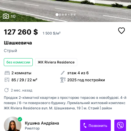
10
127 260 $
1 500 $/м²
Шашкевича
Стрый
без комиссии
ЖК Riviera Residence
2 комнаты
этаж 4 из 6
85 / 29 / 22 м²
2025 год постройки
2 мес. назад
Продаж 2-кімнатної квартири з просторою терасою в новобудові. 4-й
поверх / 6-ти поверхового будинку. Преміальний житловий комплекс
ЖК Riviera Residence вул. М. Шашкевича, 19 | м. Стрий | район
стадіону "СОКІЛ" Бізнес-клас, формат Private Club Монолітно-
каркасна конструкція, панорамне скління, підсвітка фасаду Загальна
Кушина Андріана
площа — 84,84 м2 [ житлова площа - 29,12 м2, площа кухні-студії -
Позвонить
Риелтор
22,07 м2, площа тераси з зоною барбекю (найбільша в будинку) - 16