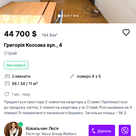
11
44 700 $
794 $/м²
Григорія Коссака вул., 4
Стрий
без комісії
2 кімнати
поверх 4 з 5
56 / 34 / 11 м²
1 міс. тому
Продається простора 2-кімнатна квартира у Стрию! Пропонується
до продажу світла, 2-кімнатна квартира у м. Стрий. Розташована на 4
поверсі 5-поверхового панельного будинку. Загальна площа – 56,3
м², простора кухня – 11,2 м². Квартира має зручне планування, дві
окремі кімнати та балкон. Житло під ремонт (під чистову обробку),
Ковальчин Леся
що дозволить новим власникам реалізувати власні дизайнерські ідеї
Дзвінок
Рієлтор
Nova Group Rieltors
та облаштувати простір на свій смак. Опалення – централізоване Є