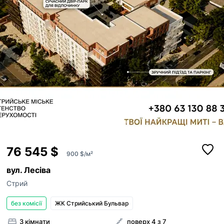
20
76 545 $
900 $/м²
вул. Лесіва
Стрий
без комісії
ЖК Стрийський Бульвар
3 кімнати
поверх 4 з 7