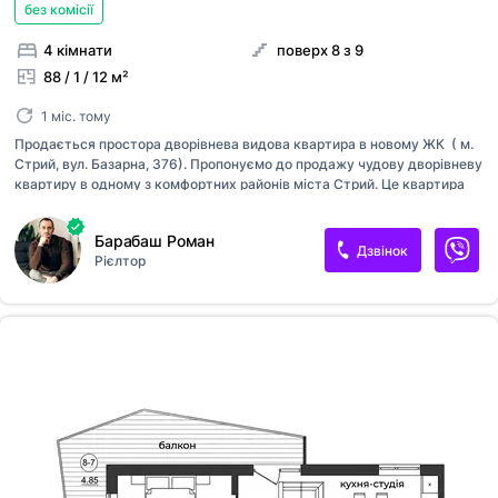
без комісії
4 кімнати
поверх 8 з 9
88 / 1 / 12 м²
1 міс. тому
Продається простора дворівнева видова квартира в новому ЖК ( м.
Стрий, вул. Базарна, 376). Пропонуємо до продажу чудову дворівневу
квартиру в одному з комфортних районів міста Стрий. Це квартира
для тих, хто цінує простір, світло та неймовірні краєвиди з вікон.
Головна перевага цієї квартири — захопливий панорамний вид на все
Барабаш Роман
місто. Завдяки вдалому розташуванню та сонячній стороні
Дзвінок
Рієлтор
помешкання наповнене природним світлом протягом усього дня.
Квартира продається в стані 0 циклу, проте вже виконано важливий
етап підготовчих робіт — повністю розведена електрика по всій
квартирі, що дозволить новим власникам суттєво зекономити час і
кошти під час ремонту. Характеристики квартири: Поверх: 8/9 (дво...