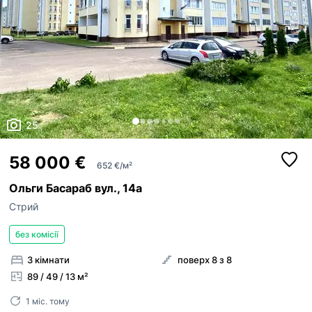
25
58 000 €
652 €/м²
Ольги Басараб вул., 14а
Стрий
без комісії
3 кімнати
поверх 8 з 8
89 / 49 / 13 м²
1 міс. тому