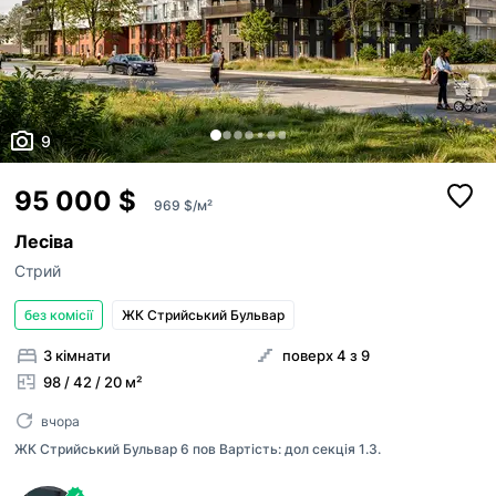
оголошення рієлторів були брендовані 
Максимум 10 Мб на одне фото, формат: jpeg/j
Я - власник об'єкту
вашого АН
Це мій ексклюзив
Надіслати
Об'єкт не існує
9
95 000 $
969 $/м²
Лесіва
Стрий
без комісії
ЖК Стрийський Бульвар
3 кімнати
поверх 4 з 9
98 / 42 / 20 м²
вчора
ЖК Стрийський Бульвар 6 пов Вартість: дол секція 1.3.