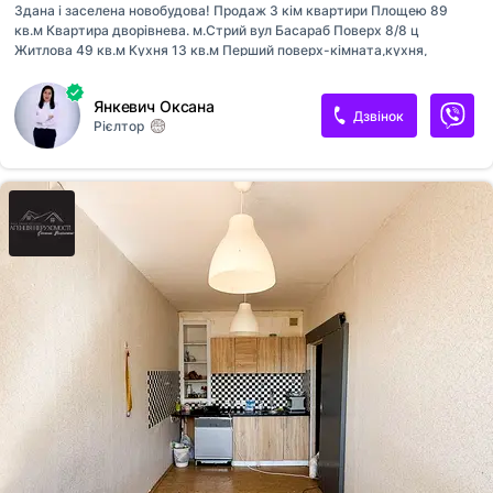
Здана і заселена новобудова! Продаж 3 кім квартири Площею 89
кв.м Квартира дворівнева. м.Стрий вул Басараб Поверх 8/8 ц
Житлова 49 кв.м Кухня 13 кв.м Перший поверх-кімната,кухня,
санвузол, балкон. Другий -дві спальні, санвузол,хол. В квартирі
розведена електропроводка,вся каналізація, залиті стяжки.
Янкевич Оксана
Двохфункційний котел,панорамні вікна на першому поверсі,
Дзвінок
Рієлтор
мансардні вікна в кімнатах. З кухні і кімнати балкон. Є
кладовка,підвал. Район просто супер Тел [телефон приховано]Оксана
Ключі на руках, огляд в зручний для Вас час ! Ціна 58000 євро