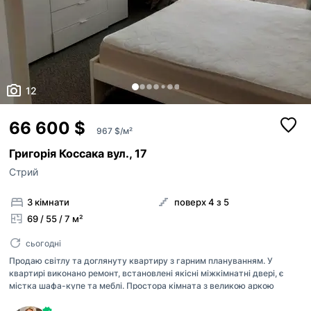
12
66 600 $
967 $/м²
Григорія Коссака вул., 17
Стрий
3 кімнати
поверх 4 з 5
69 / 55 / 7 м²
сьогодні
Продаю світлу та доглянуту квартиру з гарним плануванням. У
квартирі виконано ремонт, встановлені якісні міжкімнатні двері, є
містка шафа-купе та меблі. Простора кімната з великою аркою
створює відчуття комфорту та затишку. Охайний коридор із
вбудованою прихожою, квартира чиста та готова до проживання.