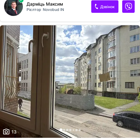
Дарміць Максим
Дзвінок
Рієлтор
Novobud IN
13