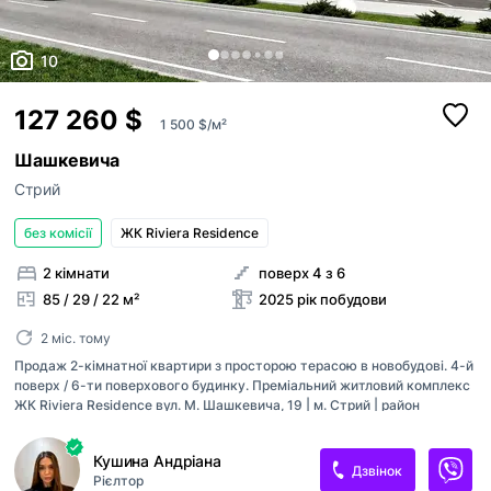
10
127 260 $
1 500 $/м²
Шашкевича
Стрий
без комісії
ЖК Riviera Residence
2 кімнати
поверх 4 з 6
85 / 29 / 22 м²
2025 рік побудови
2 міс. тому
Продаж 2-кімнатної квартири з просторою терасою в новобудові. 4-й
поверх / 6-ти поверхового будинку. Преміальний житловий комплекс
ЖК Riviera Residence вул. М. Шашкевича, 19 | м. Стрий | район
стадіону "СОКІЛ" Бізнес-клас, формат Private Club Монолітно-
каркасна конструкція, панорамне скління, підсвітка фасаду Загальна
Кушина Андріана
площа — 84,84 м2 [ житлова площа - 29,12 м2, площа кухні-студії -
Дзвінок
Рієлтор
22,07 м2, площа тераси з зоною барбекю (найбільша в будинку) - 16