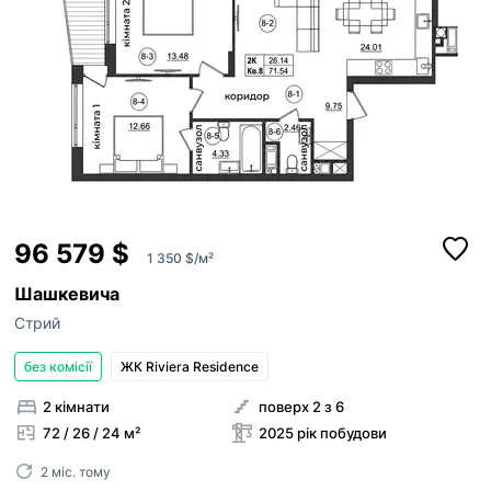
11
96 579 $
1 350 $/м²
Шашкевича
Стрий
без комісії
ЖК Riviera Residence
2 кімнати
поверх 2 з 6
72 / 26 / 24 м²
2025 рік побудови
2 міс. тому