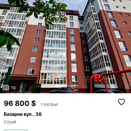
поруч суп...
10
96 800 $
1 100 $/м²
Базарна вул., 36
Стрий