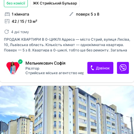
без комісії
ЖК Стрийський Бульвар
1 кімната
поверх 5 з 8
42 / 15 / 13 м²
4 дні тому
ПРОДАЖ КВАРТИРИ В 0-ЦИКЛІ Адреса — місто Стрий, вулиця Лесіва,
10, Львівська область. Кількість кімнат — однокімнатна квартира.
Поверх — 5 з 8. Квартира в 0-циклі, тобто ще без ремонту. Загальна
площа — 42,34 м², житлова — 14,6 м², кухня — 13,19 м². Внутрішнє
оздоблення від забудовника: чистова стяжка та штукатурка.
Мельникович Софія
Технічне оснащення: металопластикові вікна та балконні двері,
Дзвінок
Рієлтор
сертифіковані вхідні двері, монтаж систем водопостачання,
Стрийське міське агентство нерухомості
встановлення лічильників, двоконтурний котел. Опалення —
індивідуальне, буде встановлений двоконтурний котел. Балкон —
один. Санвузол— один суміжний. Будинок вводиться в експлуатацію
в 3-й квартал 2028 року — 1-й квартал 2029 року (залежно від
конкретної чер...