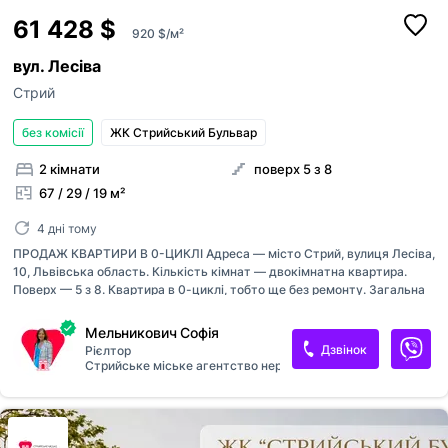
61 428 $
920 $/м²
вул. Лесіва
Стрий
без комісії
ЖК Стрийський Бульвар
2 кімнати
поверх 5 з 8
67 / 29 / 19 м²
4 дні тому
ПРОДАЖ КВАРТИРИ В 0-ЦИКЛІ Адреса — місто Стрий, вулиця Лесіва,
10, Львівська область. Кількість кімнат — двокімнатна квартира.
Поверх — 5 з 8. Квартира в 0-циклі, тобто ще без ремонту. Загальна
площа — 66,77 м², житлова — 29,32 м², кухня — 19,37 м². Внутрішнє
оздоблення від забудовника: чистова стяжка та штукатурка.
Мельникович Софія
Технічне оснащення: металопластикові вікна та балконні двері,
Дзвінок
Рієлтор
сертифіковані вхідні двері, монтаж систем водопостачання,
Стрийське міське агентство нерухомості
встановлення лічильників, двоконтурний котел. Опалення —
індивідуальне, буде встановлений двоконтурний котел. Санвузол—
два (суміжний та роздільний). Будинок вводиться в експлуатацію в
3-й квартал 2028 року — 1-й квартал 2029 року (залежно від