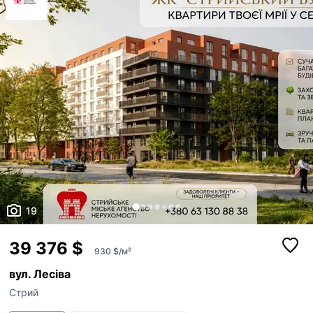
конкретної черг...
19
39 376 $
930 $/м²
вул. Лесіва
Стрий