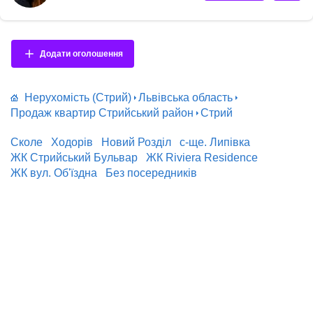
м2 ] -Елітний, тихий район; -Приватна територія; -Охорона 24/7; -2
під'їзди з ліфтами; -Стіни — керамоблок + утеплення;
-Енергоефективні технології будівництва; -Індивідуальне газове
опалення; -Дизайнерський простір для зустрічей; -Продумані пла...
Додати оголошення
Нерухомість (Стрий)
Львівська область
Продаж квартир Стрийський район
Стрий
Сколе
Ходорів
Новий Розділ
с-ще. Липівка
ЖК Стрийський Бульвар
ЖК Riviera Residence
ЖК вул. Об'їздна
Без посередників