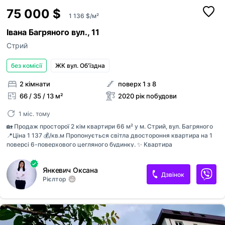
75 000 $
1 136 $/м²
Івана Багряного вул., 11
Стрий
без комісії
ЖК вул. Об'їздна
2 кімнати
поверх 1 з 8
66 / 35 / 13 м²
2020 рік побудови
1 міс. тому
🏡 Продаж просторої 2 кім квартири 66 м² у м. Стрий, вул. Багряного
📍Ціна 1 137 💰/кв.м Пропонується світла двостороння квартира на 1
поверсі 6-поверхового цегляного будинку. ✨ Квартира
перепланована у сучасний формат з великою кухнею-студією, що
створює відчуття простору та комфорту для всієї родини. ✅ Не
Янкевич Оксана
кутова ✅ Світлі кімнати на дві сторони будинку ✅ Простора кухня-
Дзвінок
Рієлтор
студія ✅ Окремий санвузол ✅ Гардеробна (або приміщення під
гардероб) у коридорі ✅ Два засклені балкони ✅ Власний підвал
Квартира перебуває на стадії ремонту. Виконано роботи: • проведено
опалення; • розведено водопостачання; • встановлено підігрів
підлоги; • змонтовано радіатори; • залито стяжки. Зручна локація: