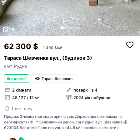
6
62 300 $
1 400 $/м²
Тараса Шевченка вул., (Будинок 3)
смт. Рудне
без комісії
ЖК Тарас Шевченко
2 кімнати
поверх 1 з 4
45 / 27 / 12 м²
2024 рік побудови
1 тиж. тому
Продаж 2-кімнатної квартири по усіх Державних програмах та
сертифікатах!!! 📍 Залізничний район, сщ.Рудно, вул. Шевченка 💰
62300$ Без комісії для покупця ▪️ 44.5 м² ▪️ роздільні кімнати ▪️
збудований будинок на етапі підключення комунікацій ▪️ індивідуальне
газове опалення Якісне цегляне будівництво + монолітне перекриття.