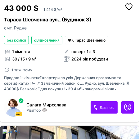
43 000 $
1 414 $/м²
Тараса Шевченка вул., (Будинок 3)
смт. Рудне
без комісії
єВідновлення
ЖК Тарас Шевченко
1 кімната
поверх 1 з 3
30 / 15 / 9 м²
2024 рік побудови
1 тиж. тому
Продаж 1-кімнатної квартири по усіх Державних програмах та
сертифікатах! 🔑 📍 Залізничний район, сщ. Рудно, вул. Шевченка 💰
43000$ Без комісії для покупця! ▪️ 30.4 м² ▪️ панорамні вікна ▪️
збудований будинок — етап підключення комунікацій ▪️ індивідуальне
газове опалення ▪️ якісне цегляне будівництво + монолітне
Салата Мирослава
перекриття ⚡ Якщо у вас вже затверджений державний сертифікат
Дзвінок
Рієлтор
чи ваучер — не відкладайте рішення. Більшість програм мають
обмежений термін дії, а хороші квартири швидко знаходять своїх
власників. Це чудовий варіант для першого житла, інвестиції або
комфортного старту у власному домі 🏡 📞 Телефонуйте зараз, щоб
встигнути використати свою можливість на вигідних умовах.