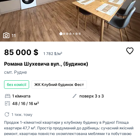
11
85 000 $
1 782 $/м²
Романа Шухевича вул., (Будинок)
смт. Рудне
без комісії
ЖК Клубний будинок Фест
1 кімната
поверх 3 з 3
48 / 16 / 16 м²
1 тиж. тому
Продаж 1-кімнатної квартири у клубному будинку в Рудно! Площа
квартири 47,7 м². Простір продуманий до дрібниць: сучасний якісний
ремонт, квартира повністю укомплектована меблями та побутовою
технікою Bosch. Встановлене індивідуальне газове опалення та