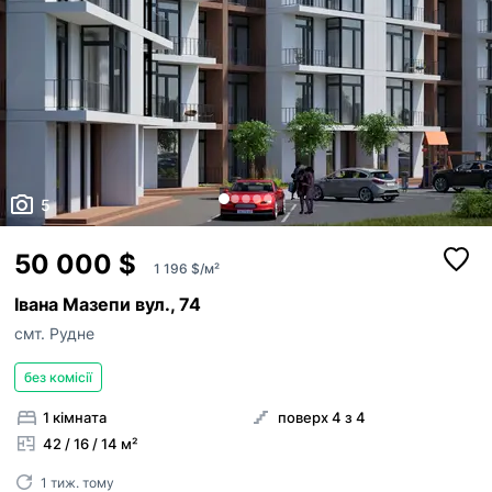
5
50 000 $
1 196 $/м²
Івана Мазепи вул., 74
смт. Рудне
без комісії
1 кімната
поверх 4 з 4
42 / 16 / 14 м²
1 тиж. тому