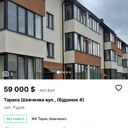
5
59 000 $
983 $/м²
Тараса Шевченка вул., (Будинок 4)
смт. Рудне
без комісії
ЖК Тарас Шевченко