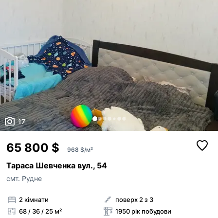
17
65 800 $
968 $/м²
Тараса Шевченка вул., 54
смт. Рудне
2 кімнати
поверх 2 з 3
68 / 36 / 25 м²
1950 рік побудови