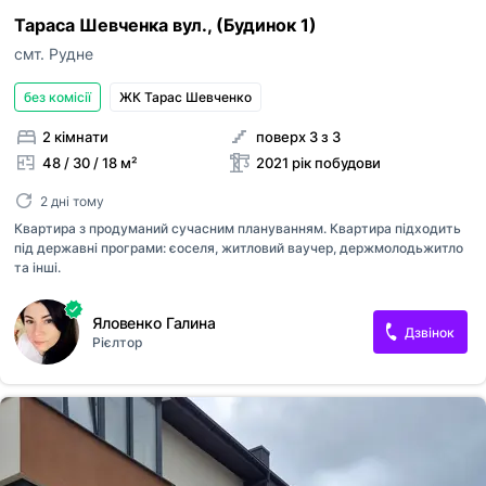
Тараса Шевченка вул., (Будинок 1)
смт. Рудне
без комісії
ЖК Тарас Шевченко
2 кімнати
поверх 3 з 3
48 / 30 / 18 м²
2021 рік побудови
2 дні тому
Квартира з продуманий сучасним плануванням. Квартира підходить
під державні програми: єоселя, житловий ваучер, держмолодьжитло
та інші.
Яловенко Галина
Дзвінок
Рієлтор