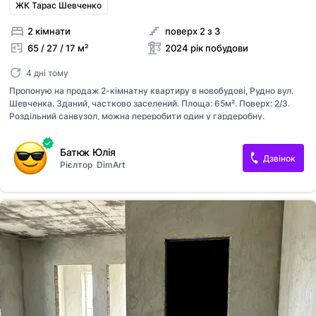
ЖК Тарас Шевченко
2 кімнати
поверх 2 з 3
65 / 27 / 17 м²
2024 рік побудови
4 дні тому
Пропоную на продаж 2-кімнатну квартиру в новобудові, Рудно вул.
Шевченка. Зданий, частково заселений. Площа: 65м². Поверх: 2/3.
Роздільний санвузол, можна переробити один у гардеробну.
Індивідуальне опалення (котел встановлений) Два балкони (один
засклений) Є відеоогляд. Тихий район, зручне сполучення зі Львовом
Батюк Юлія
Телефонуйте за деталями.
Дзвінок
Рієлтор
DimArt