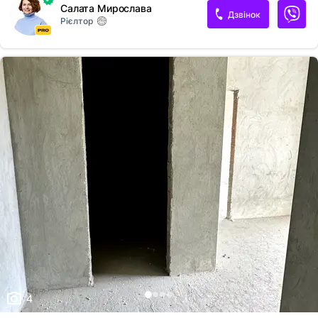
Салата Мирослава
Дзвінок
Рієлтор
4