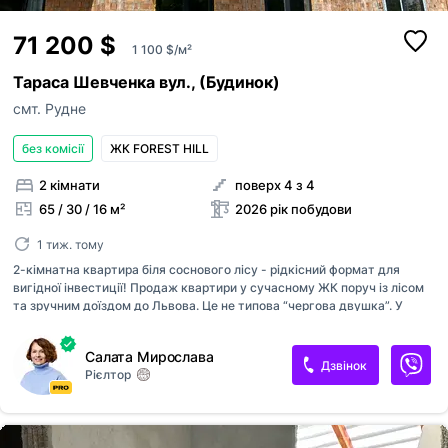
71 200 $
1 100 $/м²
Тараса Шевченка вул., (Будинок)
смт. Рудне
без комісії
ЖК FOREST HILL
2 кімнати
поверх 4 з 4
65 / 30 / 16 м²
2026 рік побудови
1 тиж. тому
2-кімнатна квартира біля соснового лісу - рідкісний формат для
вигідної інвестиції! Продаж квартири у сучасному ЖК поруч із лісом
та зручним доїздом до Львова. Це не типова “чергова двушка”. У
комплексі лише одна така пропозиція, а нестандартні квартири з
балконом та гардеробною найбільший попит як на продаж, так і на
Салата Мирослава
оренду. ▪️ 64.7 м² площі ▪️ гардеробна 7м² ▪️ 4 поверх ▪️ різностороння
Дзвінок
Рієлтор
планування ▪️ підземний паркінг ▪️ комори в ЖК Локація закриває
головні запити орендарів та покупців: ✔ поруч ліс та спокійний район
✔ магазини та супермаркети ✔ транспорт ✔ швидкий доїзд до
Львова Кварири з ганим краєвидом продаються швидше та дорожче,