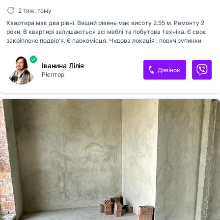
2 тиж. тому
Квартира має два рівні. Вищий рівень має висоту 2.55 м. Ремонту 2
роки. В квартирі залишаються всі меблі та побутова техніка. Є своє
закріплене подвір'я. Є паркомісця. Чудова локація : поруч зупинки
маршруток, магазини, аптеки, школа, дитячий садок, медична
амбулаторія.
Іванина Лілія
Дзвінок
Рієлтор