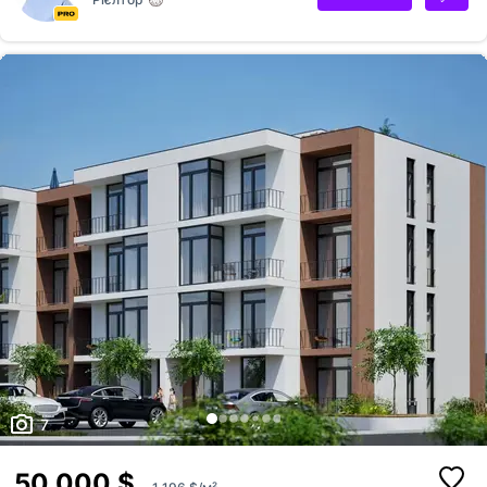
ліфт. Перший поверх комерційний, що забезпечує всю необхідну
інфраструктуру в межах будинку. Великий паркінг - гостьові та
приватні паркомісця (при купівлі квартири - знижка на купівлю
паркомісця) Термін здачі 1-ї черги - кінець 2027 року вже з
комунікаціями. Можливе розтермінування платежів на п...
7
50 000 $