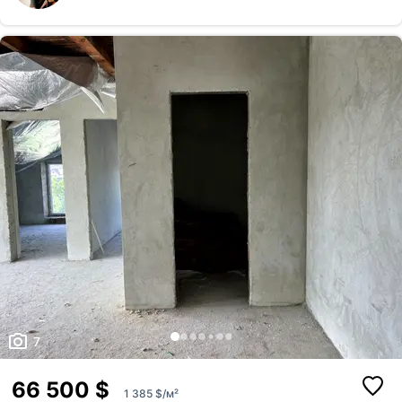
м.кв плюс балкон-лоджія - Дві ізольовані спальні - 14 та 15 м.кв. з
кожної вихід на великий балкон-лоджію з виглядом на паркову зону -
Усі комунікації підключені, індивідуальне газове опалення -
Встановлений двоконтурний котел - Право власності оформлен...
7
66 500 $
1 385 $/м²