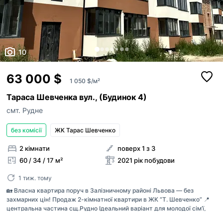
10
63 000 $
1 050 $/м²
Тараса Шевченка вул., (Будинок 4)
смт. Рудне
без комісії
ЖК Тарас Шевченко
Поскаржитись
2 кімнати
поверх 1 з 3
телефон
Додати оголошення
60 / 34 / 17 м²
2021 рік побудови
+38
1 тиж. тому
Публікація оголошень доступна для зареєстр
🏡 Власна квартира поруч в Залізничному районі Львова — без
причина
користувачів в ролі “Рієлтор” чи “Власник“.
захмарних цін! Продаж 2-кімнатної квартири в ЖК “Т. Шевченко” 📍
центральна частина сщ.Рудно Ідеальний варіант для молодої сім’ї,
Якщо на вашій сторінці АН залишились оголош
яка хоче жити окремо. ▪️ площа 60 м² ▪️ двостороннє планування ▪️ два
ви хочете опублікувати, будь ласка,
напишіть
повідомлення
Неправильна ціна