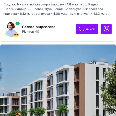
Продаж 1-кімнатної квартири, площею 41,8 м.кв. у сщ.Рудно
(Залізничний р-н Львова). Функціональне планування: простора
прихожа - 6,12 м.кв., санвузол - 4,08 м.кв., кухня-студія - 13,3 м.кв.,
окрема спальня - 16,9 м.кв. Квартира з панорамними вікнами та
балконом з видом на ліс. Стан - 0-цикл. Підведені всі комунікації.
Салата Мирослава
Індивідуальне газове опалення, встановлений котел та лічильники.
Дзвінок
Рієлтор
Будинок клубного типу, малоповерховий, з ліфтом. На першому
поверсі - комерція, усе необхідне поруч. Передбачено великий
паркінг: гостьові та приватні місця. Телефонуйте та записуйтесь на
огляд