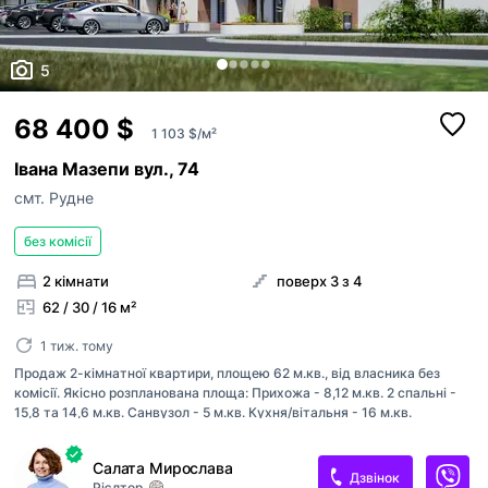
5
68 400 $
1 103 $/м²
Івана Мазепи вул., 74
смт. Рудне
без комісії
2 кімнати
поверх 3 з 4
62 / 30 / 16 м²
1 тиж. тому
Продаж 2-кімнатної квартири, площею 62 м.кв., від власника без
комісії. Якісно розпланована площа: Прихожа - 8,12 м.кв. 2 спальні -
15,8 та 14,6 м.кв. Санвузол - 5 м.кв. Кухня/вітальня - 16 м.кв.
Квартира з панорамними вікнами та 2 балконами з виглядом на ліс. 0-
й цикл, всі комунікації, індивідуальне газове опалення, двоконтурний
Салата Мирослава
котел, лічильники. Малоповерхова забудова клубного формату. Є
Дзвінок
Рієлтор