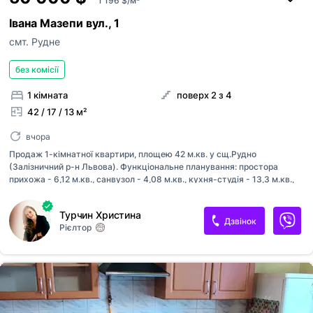
1 196 $/м²
Івана Мазепи вул., 1
смт. Рудне
без комісії
1 кімната
поверх 2 з 4
42 / 17 / 13 м²
вчора
Продаж 1-кімнатної квартири, площею 42 м.кв. у сщ.Рудно
(Залізничний р-н Львова). Функціональне планування: простора
прихожа - 6,12 м.кв., санвузол - 4,08 м.кв., кухня-студія - 13,3 м.кв.,
окрема спальня - 16,9 м.кв. Квартира з панорамними вікнами та
балконом з видом на ліс. Стан - 0-цикл. Підведені всі комунікації.
Турчин Христина
Індивідуальне газове опалення, встановлений котел та лічильники.
Дзвінок
Рієлтор
Будинок клубного типу, малоповерховий, з ліфтом. На першому
поверсі - комерція, усе необхідне поруч. Передбачено великий
паркінг: гостьові та приватні місця. Телефонуйте та записуйтесь на
огляд