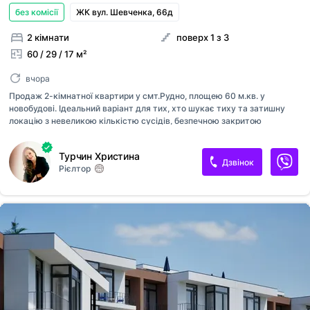
без комісії
ЖК вул. Шевченка, 66д
2 кімнати
поверх 1 з 3
60 / 29 / 17 м²
вчора
Продаж 2-кімнатної квартири у смт.Рудно, площею 60 м.кв. у
новобудові. Ідеальний варіант для тих, хто шукає тиху та затишну
локацію з невеликою кількістю сусідів, безпечною закритою
територію та зручним доступом до всієї необхідної інфраструктури.
Переваги: - Просторе та функціональне планування: кухня-студія з
Турчин Христина
лоджією, 2 окремі спальні з великим спільним балконом, санвузол,
Дзвінок
Рієлтор
кладова, гардероб; - Різностороння квартира з панорамними вікнами;
- 0 цикл; - Якісне цегляне будівництво, підключені усі комунікації; -
Територія закритого типу, загальна парковка для авто; - Спокійний та
розвинений район з чудовим транспортним сполученням.
Розтермінування під 0% річних, перший внесок - 30% Телефон...