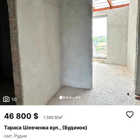
ніж стандартні варіанти. Це формат, який завжди...
10
46 800 $
1 300 $/м²
Тараса Шевченка вул., (Будинок)
смт. Рудне