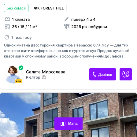
без комісії
ЖК FOREST HILL
1 кімната
поверх 4 з 4
36 / 15 / 11 м²
2026 рік побудови
1 тиж. тому
Однокімнатна двостороння квартира з терасою біля лісу — для тих,
хто хоче жити комфортно, а не «як в гуртожитку» Продаж сучасної
квартири у спокійному районі з хорошим сполученням до Львова.
Ідеальний варіант для студента або молодої пари, які хочуть власний
простір без тісноти та старих ремонтів. ▪️ 36м² площі ▪️ два балкони ▪️
Салата Мирослава
двостороння ▪️ підземний паркінг ▪️ зручне планування Поруч магазини,
Дзвінок
Рієлтор
транспорт, супермаркети та все необхідне для щоденного життя. А
ліс біля будинку — окремий бонус після активного міста. Є
розтермінування без відсотків при першому внеску від 50%. Без
комісії для покупця! Телефонуйте — покажу квартиру, яка реально
відрізняється від типових варіантів на ринк...
Переглянуті оголошення
Обрані оголошення
Мапа
Контакти