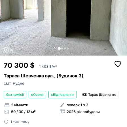
4
70 300 $
1 403 $/м²
Тараса Шевченка вул., (Будинок 3)
смт. Рудне
без комісії
єОселя
єВідновлення
ЖК Тарас Шевченко
2 кімнати
поверх 1 з 3
50 / 30 / 13 м²
2026 рік побудови
1 тиж. тому