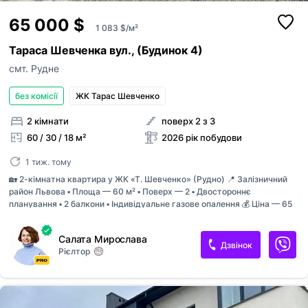
65 000 $
1 083 $/м²
Тараса Шевченка вул., (Будинок 4)
смт. Рудне
без комісії
ЖК Тарас Шевченко
2 кімнати
поверх 2 з 3
60 / 30 / 18 м²
2026 рік побудови
1 тиж. тому
🏡 2-кімнатна квартира у ЖК «Т. Шевченко» (Рудно) 📍 Залізничний
район Львова ▪️ Площа — 60 м² ▪️ Поверх — 2 ▪️ Двостороннє
планування ▪️ 2 балкони ▪️ Індивідуальне газове опалення 💰 Ціна — 65
000$ Будинок на етапі будівництва. Запланована здача — IV квартал
2027 року з підключеними комунікаціями. ✔️ Цегляний будинок ✔️
Салата Мирослава
Монолітне перекриття ✔️ Якісне утеплення Хороший варіант для
Дзвінок
Рієлтор
власного проживання або інвестиції.