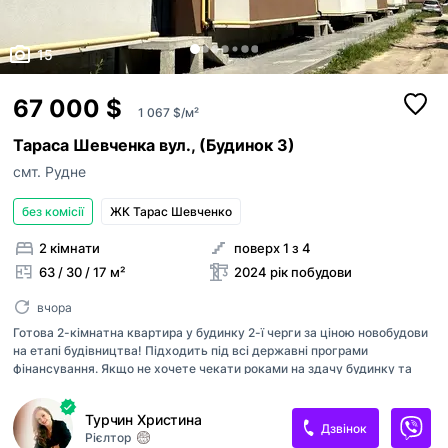
15
67 000 $
1 067 $/м²
Тараса Шевченка вул., (Будинок 3)
смт. Рудне
без комісії
ЖК Тарас Шевченко
2 кімнати
поверх 1 з 4
63 / 30 / 17 м²
2024 рік побудови
вчора
Готова 2-кімнатна квартира у будинку 2-ї черги за ціною новобудови
на етапі будівництва! Підходить під всі державні програми
фінансування. Якщо не хочете чекати роками на здачу будинку та
ризикувати під час будівництва, ця квартира саме для вас. Простора
2-кімнатна квартира площею 62,8 м² у вже збудованому та частково
Турчин Христина
заселеному будинку ЖК «Тарас Шевченко», що у Львів-Рудно. -
Дзвінок
Рієлтор
Різностороннє планування (схід/захід) - Велика кухня-вітальня 17