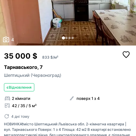
4
35 000 $
833 $/м²
Тарнавського, 7
Шептицький (Червоноград)
єВідновлення
2 кімнати
поверх 1 з 4
42 / 35 / 5 м²
4 дні тому
НОВИНКА❗️місто Шептицький Львівська обл. 2-кімнатна квартира |
вул. Тарнавського Поверх: 1 з 4 Площа: 42 м2 В квартирі встановлено
металопластикові вікна, без централізованого опалення, є підвальне