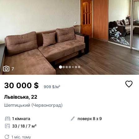
7
30 000 $
909 $/м²
Львівська, 22
Шептицький (Червоноград)
1 кімната
поверх 8 з 9
33 / 18 / 7 м²
1 міс. тому