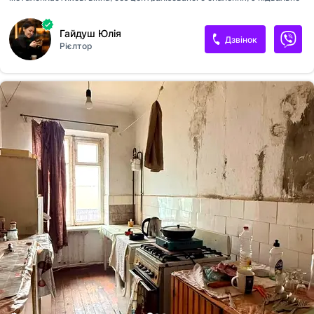
приміщення Інфраструктура: школа, садок, магазини, автобусна
зупинка, лікарня 36000$ 📞 [телефон приховано]Юлія
Гайдуш Юлія
Дзвінок
Рієлтор