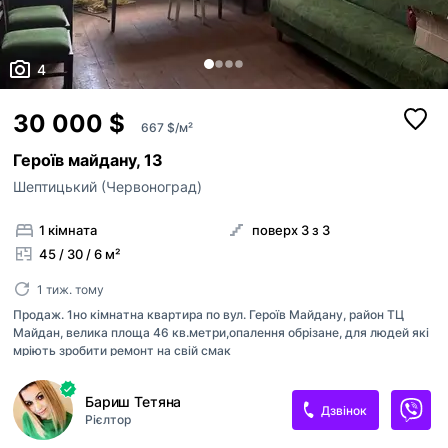
4
30 000 $
667 $/м²
Героїв майдану, 13
Шептицький (Червоноград)
1 кімната
поверх 3 з 3
45 / 30 / 6 м²
1 тиж. тому
Продаж. 1но кімнатна квартира по вул. Героїв Майдану, район ТЦ
Майдан, велика площа 46 кв.метри,опалення обрізане, для людей які
мріють зробити ремонт на свій смак
Бариш Тетяна
Дзвінок
Рієлтор