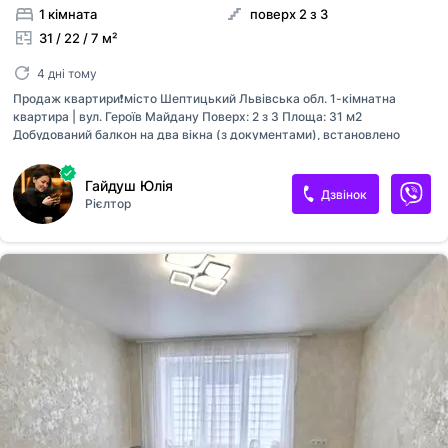
1 кімната
поверх 2 з 3
31 / 22 / 7 м²
4 дні тому
Продаж квартири❗️місто Шептицький Львівська обл. 1-кімнатна
квартира | вул. Героїв Майдану Поверх: 2 з 3 Площа: 31 м2
Добудований балкон на два вікна (з документами), встановлено
металопластикові вікна, не кутова, автономне газове опалення ~
32500$ ~ 📞 [телефон приховано]Юлія
Гайдуш Юлія
Дзвінок
Рієлтор