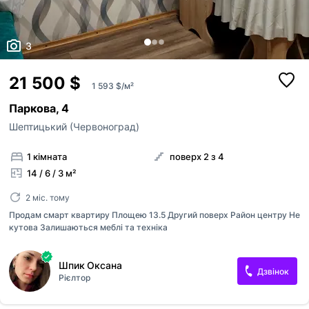
3
21 500 $
1 593 $/м²
Паркова, 4
Шептицький (Червоноград)
1 кімната
поверх 2 з 4
14 / 6 / 3 м²
2 міс. тому
Продам смарт квартиру Площею 13.5 Другий поверх Район центру Не
кутова Залишаються меблі та техніка
Шпик Оксана
Дзвінок
Рієлтор