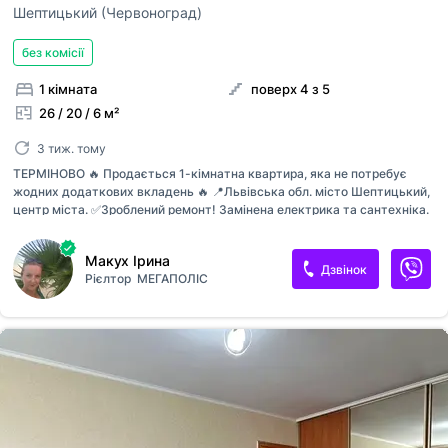
Шептицький (Червоноград)
без комісії
1 кімната
поверх 4 з 5
26 / 20 / 6 м²
3 тиж. тому
ТЕРМІНОВО 🔥 Продається 1-кімнатна квартира, яка не потребує
жодних додаткових вкладень 🔥 📍Львівська обл. місто Шептицький,
центр міста. ✅️Зроблений ремонт! Замінена електрика та сантехніка.
✅️Середній поверх 4/5. Будинок з білої цегли! ✅️Квартира
укомплектована меблями та побутовою технікою. ✅️Натяжні стелі,
Макух Ірина
вмонтована гарна кухня. ✅️Є кондиціонер! 🔥 Ціна 29000$ Ця
Дзвінок
Рієлтор
МЕГАПОЛІС
квартира — чудовий об'єкт як для власного проживання, так і для
здачі в оренду з першого дня після покупки. Телефонуйте: 📲[телефон
приховано]Ірина АН Мегаполіс