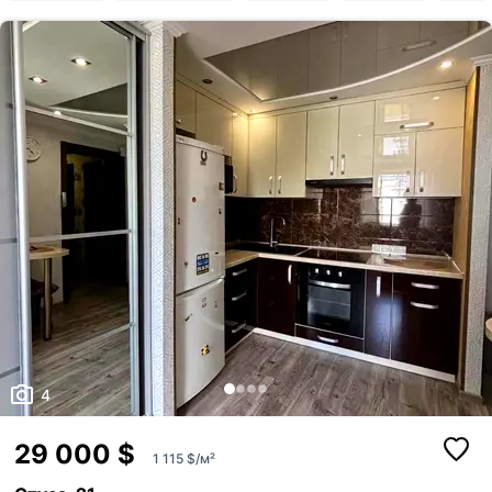
оголошення рієлторів були брендовані 
Максимум 10 Мб на одне фото, формат: jpeg/j
Я - власник об'єкту
вашого АН
Це мій ексклюзив
Надіслати
Об'єкт не існує
4
29 000 $
1 115 $/м²