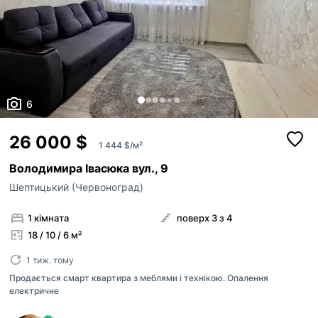
6
26 000 $
1 444 $/м²
Володимира Івасюка вул., 9
Шептицький (Червоноград)
1 кімната
поверх 3 з 4
18 / 10 / 6 м²
1 тиж. тому
Продається смарт квартира з меблями і технікою. Опалення
електричне