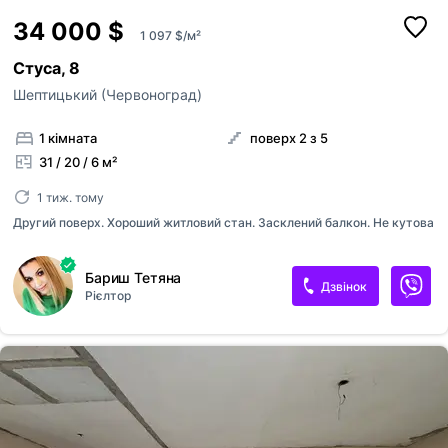
34 000 $
1 097 $/м²
Стуса, 8
Шептицький (Червоноград)
1 кімната
поверх 2 з 5
31 / 20 / 6 м²
1 тиж. тому
Другий поверх. Хороший житловий стан. Засклений балкон. Не кутова
Бариш Тетяна
Дзвінок
Рієлтор