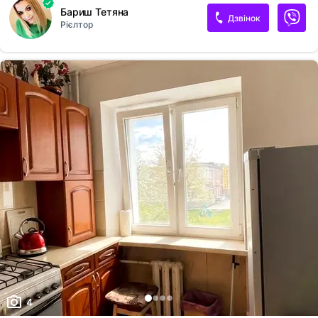
Бариш Тетяна
Дзвінок
Рієлтор
4