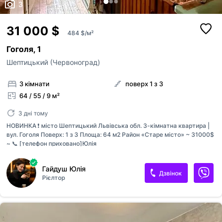
3
31 000 $
484 $/м²
Гоголя, 1
Шептицький (Червоноград)
3 кімнати
поверх 1 з 3
64 / 55 / 9 м²
3 дні тому
НОВИНКА ❗️ місто Шептицький Львівська обл. 3-кімнатна квартира |
вул. Гоголя Поверх: 1 з 3 Площа: 64 м2 Район «Старе місто» ~ 31000$
~ 📞 [телефон приховано]Юлія
Гайдуш Юлія
Дзвінок
Рієлтор