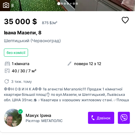
8
35 000 $
875 $/м²
Івана Мазепи, 8
Шептицький (Червоноград)
без комісії
1 кімната
поверх 12 з 12
40 / 30 / 7 м²
3 тиж. тому
🛑🛑Н О В И Н К А🛑🛑 ‼️в агенстві Мегаполіс‼️‼️ Продаж 1 кімнатної
квартири більшої площі👌 по вул.Мазепи, м Шептицький, Львівська
обл. ЦІНА 35тис.💲 ✅️Квартира у хорошому житловому стані. ✅️Площа
40.3 кв.м ✅️Шпакльовані стелі, вікна м/п, засклена лоджія. Великий
санвузол. ✅️Світла, сонячна квартира. ✅️ЦЕНТРАЛЬНЕ ОПАЛЕННЯ🔥
Макух Ірина
✅️Є кладові. ✅️Гарний двір.Поруч школа, садочок, ряд магазинів.
Дзвінок
Рієлтор
МЕГАПОЛІС
✅️Квартира чиста і охайна, можна одразу здавати в оренду, або
проживати❗️ 📲Тел. [телефон приховано]Ірина АН Мегаполіс