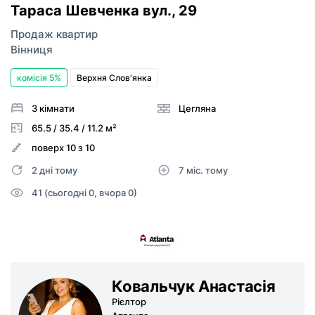
Тараса Шевченка вул.
, 29
Продаж квартир
Вінниця
комісія 5%
Верхня Слов'янка
3 кімнати
Цегляна
65.5 / 35.4 / 11.2 м²
поверх 10 з 10
2 дні тому
7 міс. тому
41 (сьогодні 0, вчора 0)
Ковальчук Анастасія
Рієлтор