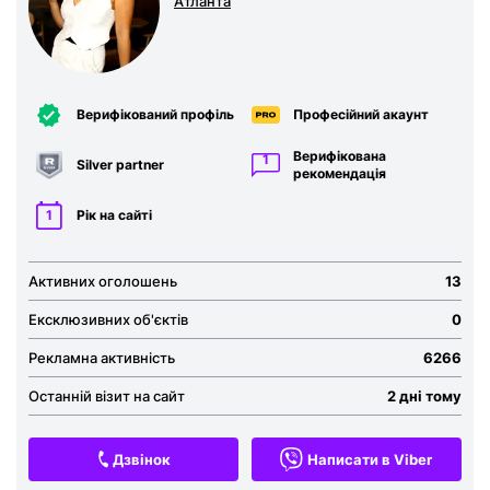
Атланта
Верифікований профіль
Професійний акаунт
Верифікована
1
Silver partner
рекомендація
1
Рік на сайті
Активних оголошень
13
Ексклюзивних об'єктів
0
Рекламна активність
6266
Останній візит на сайт
2 дні тому
Дзвінок
Написати в Viber