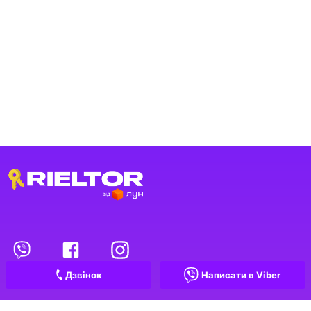
Переглянуті оголошення
1
Обрані оголошення
Дзвінок
Написати в Viber
Контакти