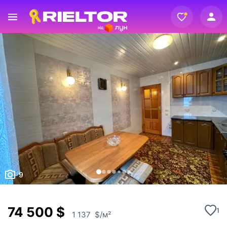
Вхід
Реєстрація
9
74 500 $
1
1 137 $/м²