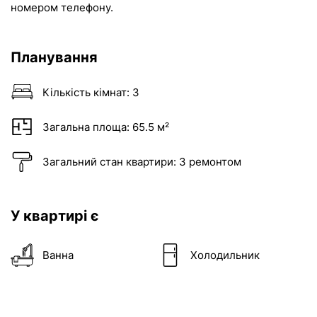
номером телефону.
Планування
Кількість кімнат:
3
Загальна площа:
65.5 м²
Загальний стан квартири:
З ремонтом
Поскаржитись
телефон
У квартирі є
Додати оголошення
+38
Ванна
Холодильник
Публікація оголошень доступна для зареєстр
причина
користувачів в ролі “Рієлтор” чи “Власник“.
Якщо на вашій сторінці АН залишились оголош
Вітаємо!
ви хочете опублікувати, будь ласка,
напишіть
Рекомендацію
повідомлення
Неправильна ціна