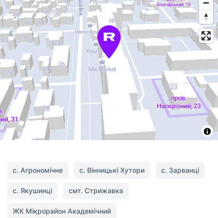
с. Агрономічне
с. Вінницькі Хутори
с. Зарванці
с. Якушинці
смт. Стрижавка
ЖК Мікрорайон Академічний