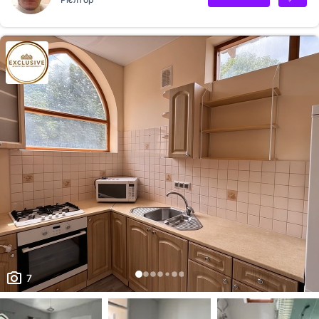
та продумане планування). Особливість: Видова квартира — з вікон
відкривається захоплюючий панорамний краєвид на місто та зелену
зону, який не перекриють інші забудови. Стан: Після будівельників
(ідеальне полотно для втілення вашого дизайнерського проєкту).
Переваги комплексу та локації: Преміальне розташуванн...
7