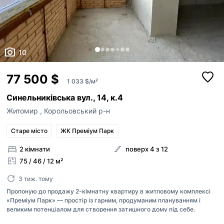
10
77 500 $
1 033 $/м²
Синельниківська вул., 14, к.4
Житомир
,
Корольовський р-н
Старе місто
ЖК Преміум Парк
2 кімнати
поверх 4 з 12
75 / 46 / 12 м²
3 тиж. тому
Пропоную до продажу 2-кімнатну квартиру в житловому комплексі
«Преміум Парк» — простір із гарним, продуманим плануванням і
великим потенціалом для створення затишного дому під себе.
Квартира двостороння, з великими кімнатами правильної форми. Є