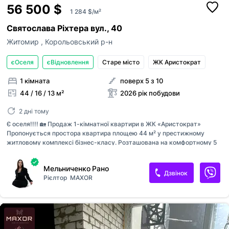
56 500 $
1 284 $/м²
Святослава Ріхтера вул., 40
Житомир
,
Корольовський р-н
єОселя
єВідновлення
Старе місто
ЖК Аристократ
1 кімната
поверх 5 з 10
44 / 16 / 13 м²
2026 рік побудови
2 дні тому
Є оселя!!!! 🏡 Продаж 1-кімнатної квартири в ЖК «Аристократ»
Пропонується простора квартира площею 44 м² у престижному
житловому комплексі бізнес-класу. Розташована на комфортному 5
поверсі 10-поверхового будинку. ✔ Будинок зданий в експлуатацію ✔
Індивідуальне газове опалення ✔ Газ підключений ✔ Вільне
Мельниченко Рано
планування — можливість створити ідеальний простір під себе ✔
Дзвінок
Рієлтор
MAXOR
Простора кухня 12 м² ✔ Новобудова бізнес-класу ✔ Стан після
забудовника — чудова можливість реалізувати власний дизайн ЖК
«Аристократ» — сучасний комплекс із якісним будівництвом та
комфортним середовищем для життя.