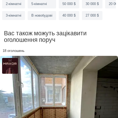
2-кімнатні
5-кімнатні
50 000 $
30 000 $
20 00
3-кімнатні
В новобудові
40 000 $
27 000 $
Вас також можуть зацікавити
оголошення поруч
18 оголошень