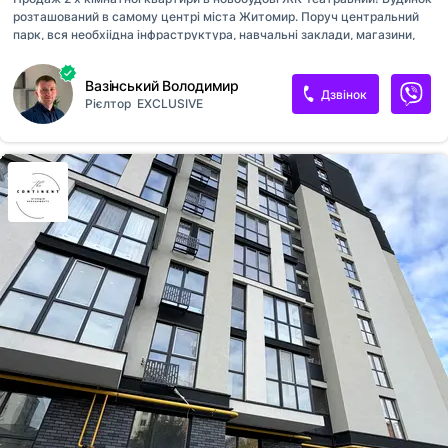
розташований в самому центрі міста Житомир. Поруч центральний
парк, вся необхіідна інфраструктура, навчальні заклади, магазини,
театри, зупинки громадського транспорту і т.д... Квартира
розташована на 7 поверсі, загальна площа складає 78 м2. Деталі за
Вазінський Володимир
номером телефону.
Дзвінок
Рієлтор
EXCLUSIVE