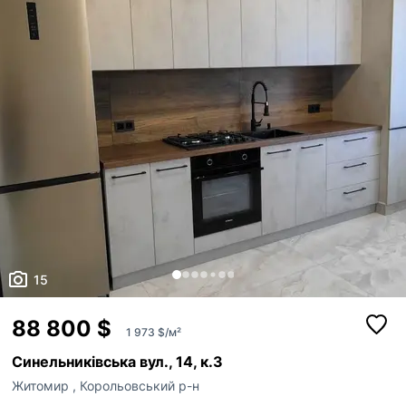
електрики та систему безпеки AJAX. Ква...
15
88 800 $
1 973 $/м²
Синельниківська вул., 14, к.3
Житомир
,
Корольовський р-н