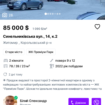
26
85 000 $
1 090 $/м²
Синельниківська вул., 14, к.2
Житомир
,
Корольовський р-н
Старе місто
ЖК Преміум Парк
2 кімнати
поверх 9 з 12
78 / 39 / 23 м²
2022 рік побудови
2 дні тому
🌟 Продаж видової та просторої 2-кімнатної квартири в одному з
найкращих та найзатребуваніших житлових комплексів міста — ЖК
"Преміум Парк". Шукаєте ідеальне поєднання комфорту, престижу та
неймовірних краєвидів? Ця квартира чекає саме на вас! 🔑 Основні
характеристики: Статус: Будинок повністю зданий в експлуатацію,
Білий Олександр
сусіди вже активно роблять ремонти. Кількість кімнат: 2 (просторе
Дзвінок
Рієлтор