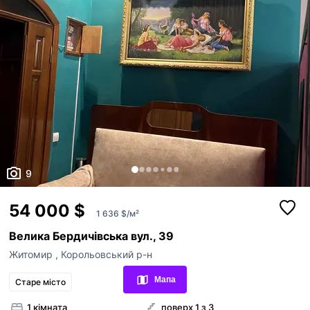
9
54 000 $
1 636 $/м²
Велика Бердичівська вул., 39
Переглянуті оголошення
Житомир
,
Корольовський р-н
Обрані оголошення
Мапа
Старе місто
Контакти
1 кімната
поверх 1 з 3