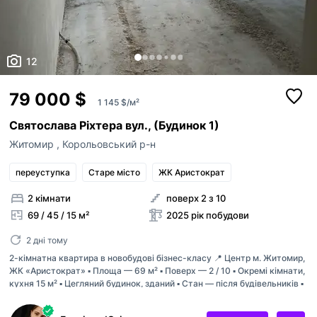
12
79 000 $
1 145 $/м²
Святослава Ріхтера вул., (Будинок 1)
Житомир
,
Корольовський р-н
переуступка
Старе місто
ЖК Аристократ
2 кімнати
поверх 2 з 10
69 / 45 / 15 м²
2025 рік побудови
2 дні тому
2-кімнатна квартира в новобудові бізнес-класу 📍 Центр м. Житомир,
ЖК «Аристократ» ▪️ Площа — 69 м² ▪️ Поверх — 2 / 10 ▪️ Окремі кімнати,
кухня 15 м² ▪️ Цегляний будинок, зданий ▪️ Стан — після будівельників ▪️
Газ підведений Ідеальний варіант для тих, хто хоче зробити ремонт
під себе у сучасному житловому комплексі в центрі міста. Чудове