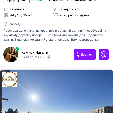
1 кімната
поверх 2 з 10
44 / 18 / 15 м²
2026 рік побудови
сьогодні
Простора однокімнатна квартира в сучасній цегляній новобудові на
зручному другому поверсі — комфортний варіант для щоденного
життя. Будинок уже зданий в експлуатацію. Вам не доведеться
чекати завершення будівництва — можна одразу планувати власний
ремонт і створювати простір під себе. Телефонуйте або пишіть —
Камлук Наталія
розповім деталі та організую перегляд у зручний для вас час.
Дзвінок
Рієлтор
MAXOR