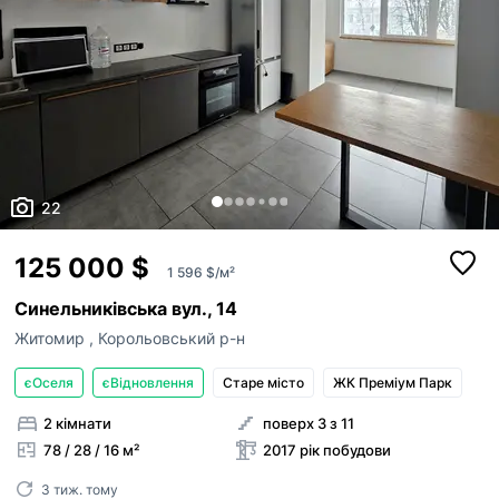
22
125 000 $
1 596 $/м²
Синельниківська вул., 14
Житомир
,
Корольовський р-н
єОселя
єВідновлення
Старе місто
ЖК Преміум Парк
2 кімнати
поверх 3 з 11
78 / 28 / 16 м²
2017 рік побудови
3 тиж. тому