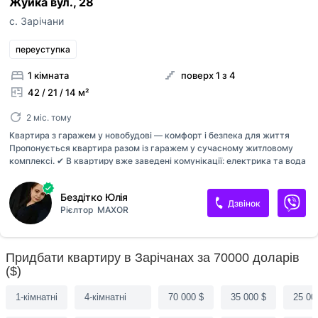
Жуйка вул., 28
с. Зарічани
переуступка
1 кімната
поверх 1 з 4
42 / 21 / 14 м²
2 міс. тому
Квартира з гаражем у новобудові — комфорт і безпека для життя
Пропонується квартира разом із гаражем у сучасному житловому
комплексі. ✔ В квартиру вже заведені комунікації: електрика та вода
✔ Оформлені майнові права на обидва об'єкти (квартира + гараж)
Переваги комплексу: • Закритий двір із відеоспостереженням •
Бездітко Юлія
Дитячий майданчик • Зона барбекю для відпочинку Локація: Поруч
Дзвінок
Рієлтор
MAXOR
усе необхідне для комфортного життя — супермаркети, заклади
харчування, будівельний магазин. 🌿 Тихий та спокійний район —
ідеальне місце для життя 📞 Зацікавив варіант? Телефонуйте —
домовимось про перегляд або підберемо найкращий варіант саме для
Придбати квартиру в Зарічанах за 70000 доларів
вас!
($)
1-кімнатні
4-кімнатні
70 000 $
35 000 $
25 00