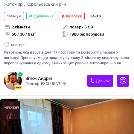
Житомир
,
Корольовський р-н
преміум
єВідновлення
відеотур
Центр
2 кімнати
поверх 6 з 9
50 / 30 / 8 м²
1980 рік побудови
сьогодні
Квартира, яка дарує відчуття простору та комфорту з першого
погляду! Пропонуємо до продажу сучасну 2-кімнатну квартиру після
перепланування в одному з найкращих районів Житомира — біля
Бульвару. Загальна площа — 50 м². Квартира розташована на 5
поверсі цегляного будинку. Особливістю цієї квартири стало стильне
Вітюк Андрій
перепланування: дві кімнати об'єднані у великий відкритий житловий
Дзвінок
Рієлтор
EXCLUSIVE
простір, який чудово підійде як для молодої сім'ї, так і для тих, хто
цінує сучасний формат житла. Вбудовані меблі залишаються новим
власникам. Просторий балкон стане чудовим місцем для відпочинку
або облаштування затишної лаунж-зони. Цегляний будинок. Центр
міста, район Бульвару. Поруч магазини, школи, дитячі садоч...