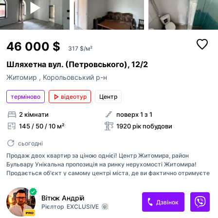
46 000 $
317 $/м²
Шляхетна вул. (Петровського), 12/2
Житомир
,
Корольовський р-н
терміново
відеотур
Центр
2 кімнати
поверх 1 з 1
145 / 50 / 10 м²
1920 рік побудови
сьогодні
Продаж двох квартир за ціною однієї! Центр Житомира, район
Бульвару Унікальна пропозиція на ринку нерухомості Житомира!
Продається об'єкт у самому центрі міста, де ви фактично отримуєте
дві квартири за ціною однієї. Локація — район Бульвару, поруч
паркова зона та історичний центр. Основні характеристики: Загальна
Вітюк Андрій
площа готового приміщення — 55 м². Гарний житловий стан,
Дзвінок
Рієлтор
EXCLUSIVE
виконаний ремонт. Усі центральні комунікації. Цокольне приміщення-
погріб. Додатково 90 м² бонусом під реконструкцію. Загальний