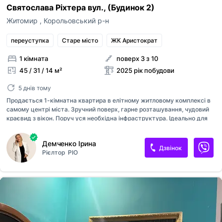
Святослава Ріхтера вул., (Будинок 2)
Житомир
,
Корольовський р-н
переуступка
Старе місто
ЖК Аристократ
1 кімната
поверх 3 з 10
45 / 31 / 14 м²
2025 рік побудови
5 днів тому
Продається 1-кімнатна квартира в елітному житловому комплексі в
самому центрі міста. Зручний поверх, гарне розташування, чудовий
краєвид з вікон. Поруч уся необхідна інфраструктура. Ідеально для
проживання або під інвестицію.
Демченко Ірина
Дзвінок
Рієлтор
РІО