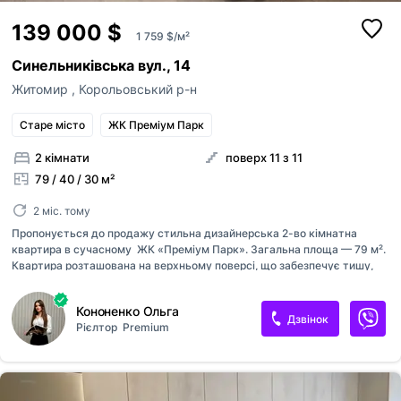
139 000 $
1 759 $/м²
Синельниківська вул., 14
Житомир
,
Корольовський р-н
Старе місто
ЖК Преміум Парк
2 кімнати
поверх 11 з 11
79 / 40 / 30 м²
2 міс. тому
Пропонується до продажу стильна дизайнерська 2-во кімнатна
квартира в сучасному ЖК «Преміум Парк». Загальна площа — 79 м².
Квартира розташована на верхньому поверсі, що забезпечує тишу,
приватність і максимальне природне освітлення. Дизайнерський
ремонт виконаний у сучасному мінімалістичному стилі. Квартира
Кононенко Ольга
проєктувалась для власного проживання без економії на матеріалах
Дзвінок
Рієлтор
Premium
та техніці, використовувалась рідко. Функціональне планування
включає простору кухню-вітальню з островом, лоджію з
облаштованою обідньою зоною, окрему спальню, гардеробну
кімнату, санвузол з ванною та додаткову окрему душову.
Встановлено теплу підлогу, інвертор для автономної роботи