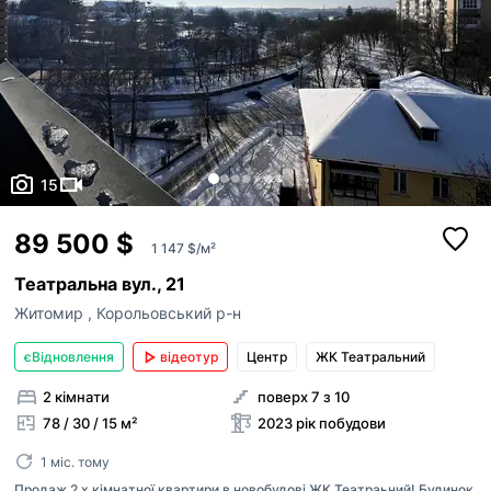
15
89 500 $
1 147 $/м²
Театральна вул., 21
Житомир
,
Корольовський р-н
єВідновлення
відеотур
Центр
ЖК Театральний
2 кімнати
поверх 7 з 10
78 / 30 / 15 м²
2023 рік побудови
1 міс. тому
Продаж 2 х кімнатної квартири в новобудові ЖК Театраьний! Будинок