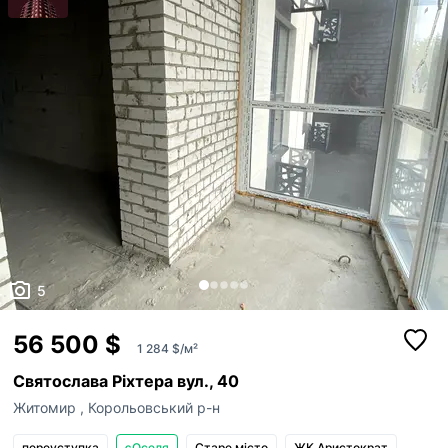
5
56 500 $
1 284 $/м²
Святослава Ріхтера вул., 40
Житомир
,
Корольовський р-н
переуступка
єОселя
Старе місто
ЖК Аристократ