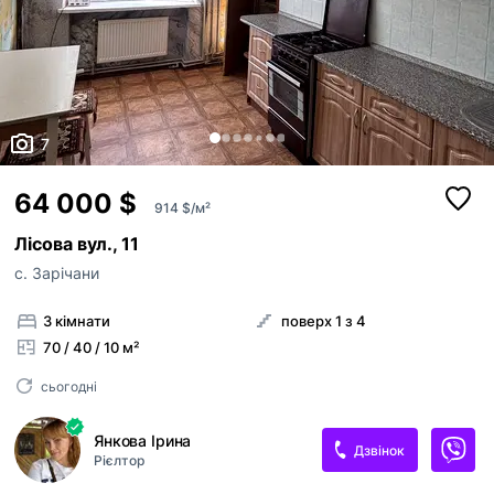
7
64 000 $
914 $/м²
Лісова вул., 11
с. Зарічани
3 кімнати
поверх 1 з 4
70 / 40 / 10 м²
сьогодні
Янкова Ірина
Дзвінок
Рієлтор