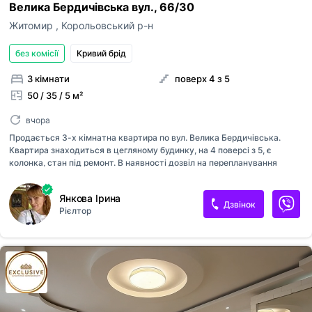
Велика Бердичівська вул., 66/30
ким із рієлторів вашого агентства їх закріпити.
Оголошення неактуальне
Житомир
,
Корольовський р-н
Зареєструйте рієлторів АН на
RIELTOR.UA
, т
привʼяжіть їхні акаунти до акаунту АН, щоб:
Неправильні фото
без комісії
Кривий брiд
бачити сукупну статистику та витрати п
Неправильне відео
оголошенням ваших рієлторів,
3 кімнати
поверх 4 з 5
поповнювати баланс вашим рієлторам,
Неправильна адреса
50 / 35 / 5 м²
бачити в кабінеті всі оголошення, створ
вашими рієлторами,
Інше
Прикріпити файл
вчора
оголошення рієлторів були брендовані 
Максимум 10 Мб на одне фото, формат: jpeg/j
Я - власник об'єкту
вашого АН
Продається 3-х кімнатна квартира по вул. Велика Бердичівська.
Квартира знаходиться в цегляному будинку, на 4 поверсі з 5, є
Це мій ексклюзив
колонка, стан під ремонт. В наявності дозвіл на перепланування
Надіслати
квартири, тихій двір, закритий підʼізд
Об'єкт не існує
Янкова Ірина
Дзвінок
Рієлтор