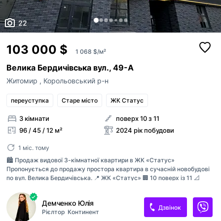
22
103 000 $
1 068 $/м²
Велика Бердичівська вул., 49-А
Житомир
,
Корольовський р-н
переуступка
Старе місто
ЖК Статус
3 кімнати
поверх 10 з 11
96 / 45 / 12 м²
2024 рік побудови
1 міс. тому
🏙️ Продаж видової 3-кімнатної квартири в ЖК «Статус»
Пропонується до продажу простора квартира в сучасній новобудові
по вул. Велика Бердичівська. 📍 ЖК «Статус» 🏢 10 поверх із 11 📐
Загальна площа — 96,4 м² 🏗️ Стан — після забудовника 🌇 Видова
квартира з панорамним видом на місто Це чудова можливість
Демченко Юлія
створити інтер’єр своєї мрії з нуля, не переплачуючи за чужий ремонт.
Дзвінок
Рієлтор
Континент
Просторе планування, великі вікна та вдале розташування