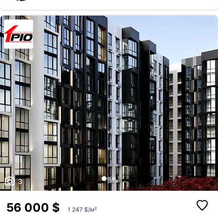
забезпечують комфортне проживання для сім’ї та надихають щодня
насолоджуватися краєвидами міста. Квартира, де кожен метр можна
реалізувати саме так, як ви завжди хотіли. Новий будинок, гарна
локація та захопливий вид з вікон — поєднання, яке зустрічається
нечасто.
3
56 000 $
1 247 $/м²