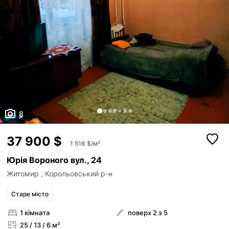
8
37 900 $
1 516 $/м²
Юрія Вороного вул., 24
Житомир
,
Корольовський р-н
Старе місто
1 кімната
поверх 2 з 5
25 / 13 / 6 м²