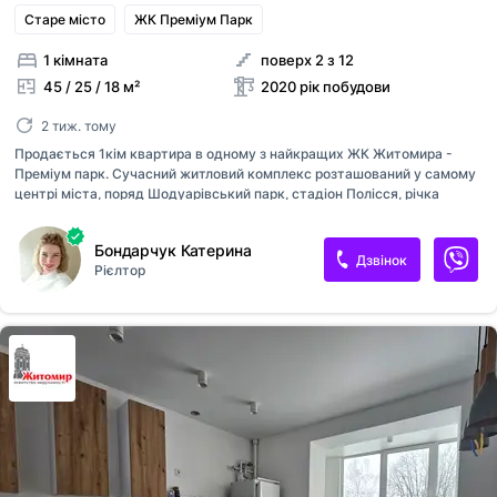
Старе місто
ЖК Преміум Парк
1 кімната
поверх 2 з 12
45 / 25 / 18 м²
2020 рік побудови
2 тиж. тому
Продається 1кім квартира в одному з найкращих ЖК Житомира -
Преміум парк. Сучасний житловий комплекс розташований у самому
центрі міста, поряд Шодуарівський парк, стадіон Полісся, річка
Тетерів В квартирі зроблено сучасний, якісний ремонт. Повністю
облаштована всіма необхідними меблями та побутовою технікою для
Бондарчук Катерина
комфортного проживання, все залишається новим власникам!
Дзвінок
Рієлтор
Ідеальний 2й поверх Індивідуальне газове опалення Тепла підлога,
кондиціонер Велика шафа як гардеробна Простора лоджія,яку можна
облаштовувати робочим місцем Паркова зона, добре розвинена
інфраструктура та зручна транспортна розв'язка. На території є
дитячий, спортивний майданчик, магазини, кав'ярня тощо. Вдосталь
місця...