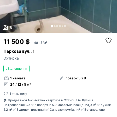
6
11 500 $
481 $/м²
Паркова вул., 1
Охтирка
єВідновлення
1 кімната
поверх 5 з 9
24 / 12 / 5 м²
1 тиж. тому
🏠 Продається 1-кімнатна квартира в Охтирці! 🔑 Вулиця
Петропавлівська ✅ 5 поверх із 5 ✅ Загальна площа: 23,9 м² ✅ Кухня:
5,2 м² ✅ Будинок: цегляний ✅ Санвузол суміжний ✅ Встановлено
бойлер ✅ Виконана заміна сантехнічних труб 📍 Ідеальне