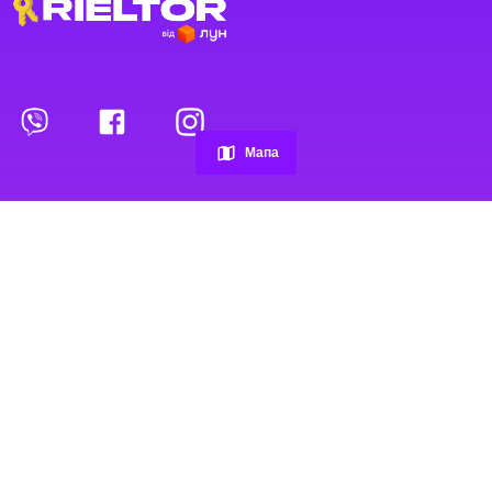
Переглянуті оголошення
Обрані оголошення
Мапа
Контакти
Проєкт
Рієлтори
Про проєкт
Рієлтори
Умови і правила
Агентства нерухомості
Тарифи
Спільноти