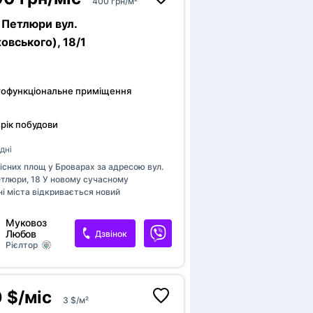
400 грн/м²
Петлюри вул.
овського), 18/1
тофункціональне приміщення
 рік побудови
дні
існих площ у Броварах за адресою вул.
тлюри, 18 У новому сучасному
і міста відкривається новий
но‑Офісний центр загальною площею
 м.кв. Пропозиції: - Офісні приміщення
Муковоз
50 м.кв. (3-5 поверхи, всі з мокрими
Любов
Дзвінок
Переваги: - Новий, сучасний комплекс у
Рієлтор
ному районі. - Великий вибір площ та
під будь‑який бізнес. - Зручне
ня та високий трафік відвідувачів. -
 адаптації приміщень під ваші потреби.
 $/міс
3 $/м²
ренди: від 400 грн м.кв., та додатково