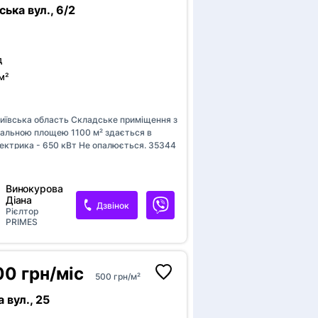
ся комунальні платежі Для детальної
ська вул., 6/2
 та перегляду - звертайтесь за
.
д
м²
а
Київська область Складське приміщення з
гальною площею 1100 м² здається в
лектрика - 650 кВт Не опалюється. 35344
Винокурова
Діана
Дзвінок
Рієлтор
PRIMES
00 грн/міс
500 грн/м²
 вул., 25