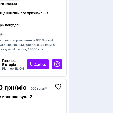
ий квартал
іщення вільного призначення
²
рік побудови
дні
кольного приміщення в ЖК Лісовий
ул.Київська, 243, фасадне, 44 кв.м, з
на довгий термін, 18000 грн.
Гапонова
Вікторія
Дзвінок
Рієлтор
ELION
 грн/міс
200 грн/м²
моненка вул., 2