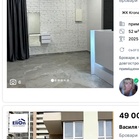
Бровари
ЖК Krona 
прим
52 м²
2025
сього
Бровари, 
довгостро
приміщенн
Прохідне 
бойлер, с/у
6
лічильник 
будь який 
000грн.+к.
49 0
Василя 
Бровари