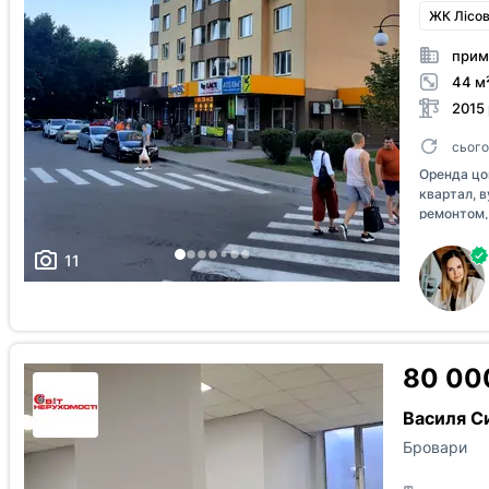
ЖК Лісов
прим
44 м
2015 
сього
Оренда цо
квартал, в
ремонтом, 
11
80 000
Василя Си
Бровари