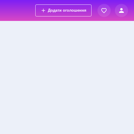
Додати оголошення
Вхід
Переглянуті оголошення
Реєстрація
Обрані оголошення
Контакти