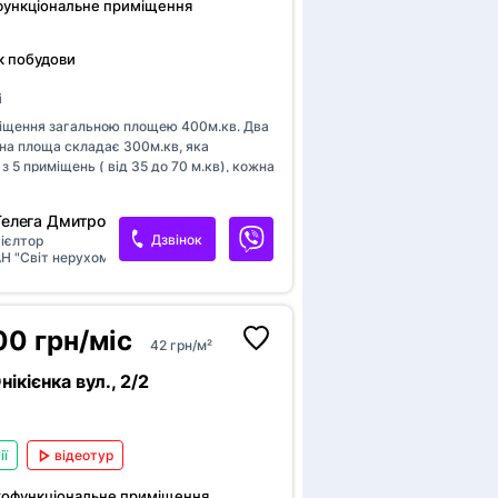
функціональне приміщення
к побудови
і
іщення загальною площею 400м.кв. Два
на площа складає 300м.кв, яка
з 5 приміщень ( від 35 до 70 м.кв), кожна
свою витяжну вентиляцію, два санвузли і
одить під будь який вид діяльності.
Телега Дмитро
портна розв'язка
Дзвінок
ієлтор
Н "Світ нерухомості"
00 грн/міс
42 грн/м²
ікієнка вул., 2/2
ії
відеотур
тофункціональне приміщення