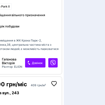
ким із рі
Park II
Зареєстр
привʼяжіт
іщення вільного призначення
ба
ог
 рік побудови
по
бач
а
ва
иміщення в ЖК Крона Парк-2,
ог
енка,38, центральна частина міста з
ва
отоком людей, є можливість паркуватися
ати до приміщення, 98кв.м, перший
тове, високі стелі, ціна 49000грн.
Гапонова
Вікторія
Дзвінок
Рієлтор
ELION
0 грн/міс
409 грн/м²
а вул., 243