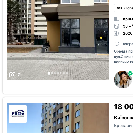
ЖК Krona 
прим
98 м²
2026
вчор
Оренда пр
вул.Симон
великим п
та під'їзж
поверх, ку
7
18 00
Київськ
Бровари