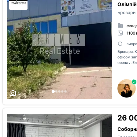
оплачують
Олімпій
інформації
Бровари
телефоном
скла
1100 
вчор
Бровари, 
офісом за
оренду. Е
5
26 0
Соборна