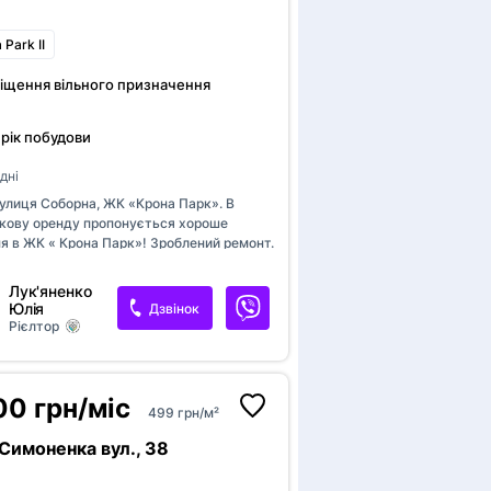
Park II
іщення вільного призначення
 рік побудови
дні
вулиця Соборна, ЖК «Крона Парк». В
кову оренду пропонується хороше
я в ЖК « Крона Парк»! Зроблений ремонт.
місце .Площа приміщення- 52 м2. Є
, вода, опалення і т.д. Центр міста. Є
П
Лук'яненко
на воду, опалення та світло.. Можливо під
Юлія
Дзвінок
вид бізнесу. Центр міста. Ціна: 26
Рієлтор
т
п. Телефонуйте: [телефон приховано].
Дода
00 грн/міс
499 грн/м²
Публікац
п
користува
Симоненка вул., 38
Якщо на в
п
ви хочете