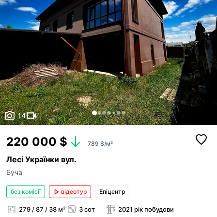
14
220 000 $
789 $/м²
Лесі Українки вул.
Буча
без комісії
відеотур
Епіцентр
279 / 87 / 38 м²
3 сот
2021 рік побудови