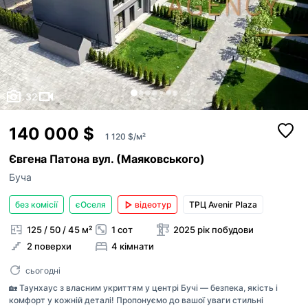
32
140 000 $
1 120 $/м²
Євгена Патона вул. (Маяковського)
Буча
без комісії
єОселя
відеотур
ТРЦ Avenir Plaza
125 / 50 / 45 м²
1 сот
2025 рік побудови
2 поверхи
4 кімнати
сьогодні
🏡 Таунхаус з власним укриттям у центрі Бучі — безпека, якість і
комфорт у кожній деталі! Пропонуємо до вашої уваги стильні