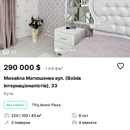
24
290 000 $
1 318 $/м²
Михайла Матюшенка вул. (Воїнів
Інтернаціоналістів), 33
Буча
без комісії
ТРЦ Avenir Plaza
220 / 100 / 40 м²
8 сот
2 поверхи
4 кімнати