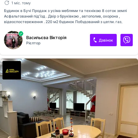
1 міс. тому
Будинок в Бучі Продаж з усіма меблями та технікою 8 соток землі
Асфальтований підʼїзд . Двір з бруківкою , автополив, охорона ,
відеоспостереження . 220 м2 будинок Побудований з цегли. газ,
світло (26 кВт, 3 фази), вода(центральна та свердловина ) ,
каналізація. Опалення: електро - та газовий котел, Бойлер , тепла
Васильєва Вікторія
підлога . Цокольний поверх : Гараж на дві машини , сауна ,зона
Дзвінок
Рієлтор
відпочинку , санвузол , котельня . 1 поверх : Кухня - вітальня ( з
виходом на терасу ) , кімната , санвузол , гардеробна . 2 поверх : Три
кімнати , санвузол , гардероб , тераса . Мінімальне оформлення .
Продаж без комісії .