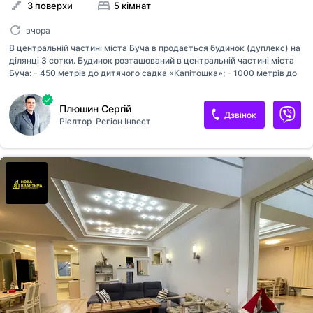
3 поверхи
5 кімнат
вчора
В центральній частині міста Буча в продається будинок (дуплекс) на
ділянці 3 сотки. Будинок розташований в центральній частині міста
Буча: - 450 метрів до дитячого садка «Капітошка»; - 1000 метрів до
стадіону та «McDonald’s»; - 1300 метрів до «NOVUS»; Зручне та
вигідне місце розташування, сусіди – приватний сектор. Потруч ТРЦ
Плюшин Сергій
«Авенір» з усією розважальною інфраструктурою: кінотеатром,
Дзвінок
Рієлтор
Регіон Інвест
спортзалом, басейнами, магазинами, бутіками та ресторанами з
продуктовими маркетами; Будинок побудований, вистояний , готовий
до ремонтних робіт. Центральна каналізація, електроенергія 18 кВт,
свердловина для подачі води; Паркан з автоматичними воротами,
навіс для автомобіля; Будинок в три поверхи, загальна пло...