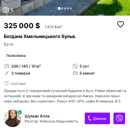
5
325 000 $
1 625 $/м²
Богдана Хмельницького бульв.
Буча
Поліклініка
200 / 145 / 10 м²
5 сот
2 поверхи
5 кімнат
сьогодні
Продається 2-поверховий сучасний будинок в Бучі. Район обжитий та
затишний, зі зручним та швидким виїздом до Києва. Навколо лише
нова забудова, без «шанхаю». Поруч АЗС UPG, кафе Атаманша. В 5
хвилинах пішки будується магазин АТБ та торгівельний центр.
Загальна площа будинку складає 200,6 кв. метрів, на 3х рівнях. На 1-
Шуман Алла
му поверсі розташовані кабінет, велика вітальня з виходом на терасу,
Дзвінок
Рієлтор
Київська Нерухомість
окрема кухня, великий санвузол, гараж. На проміжному поверсі (над
гаражем) санвузол, гардеробна та сауна. На 2-му поверсі 3 великі