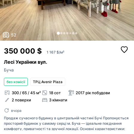
52
350 000 $
1 167 $/м²
Лесі Українки вул.
Буча
без комісії
ТРЦ Avenir Plaza
300 / 65 / 45 м²
18 сот
2017 рік побудови
2 поверхи
3 кімнати
вчора
Продаж сучасного будинку в центральній частині Бучі Пропонується
просторий будинок у самому серці м. Буча — ідеальне поєднання
комфорту, приватності та зручної локації. Основні характеристики: