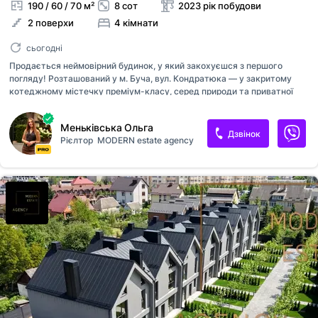
190 / 60 / 70 м²
8 сот
2023 рік побудови
2 поверхи
4 кімнати
сьогодні
Продається неймовірний будинок, у який закохуєшся з першого
погляду! Розташований у м. Буча, вул. Кондратюка — у закритому
котеджному містечку преміум-класу, серед природи та приватної
забудови. Поруч — ТРЦ Avenir Plaza, школи, садочки, спортивні клуби
та вся необхідна інфраструктура. Характеристики будинку • Площа:
Меньківська Ольга
190 м² + 42 м² тераса • Ділянка: 8 соток • Стіни з червоної цегли +
Дзвінок
Рієлтор
MODERN estate agency
утеплення • Фасад з натурального травертину • Всі основні кімнати
розташовані на 1 поверсі • На 2 поверсі — затишна кімната з другим
світлом з місцем під домашній кінотеатр • Преміальний
дизайнерський ремонт, виконаний для себе! Фінансові умови •
Готівка, безготівковий розрахунок або криптовалюта • Мінімальні...