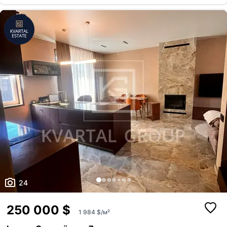
спальні, одна з яких з балконом та санвузлом. Земельна ділянка
площею 5 соток з ландшафтним дизайном (дорослі декоративні
дерева, газони, клумби з квітами) та системою автоматичног...
24
250 000 $
1 984 $/м²