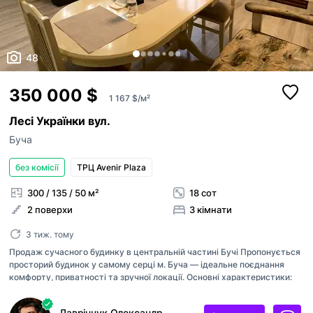
48
350 000 $
1 167 $/м²
Лесі Українки вул.
Буча
без комісії
ТРЦ Avenir Plaza
Поскаржитись
300 / 135 / 50 м²
18 сот
2 поверхи
3 кімнати
телефон
Додати оголошення
3 тиж. тому
+38
Продаж сучасного будинку в центральній частині Бучі Пропонується
Публікація оголошень доступна для зареєстр
просторий будинок у самому серці м. Буча — ідеальне поєднання
причина
користувачів в ролі “Рієлтор” чи “Власник“.
комфорту, приватності та зручної локації. Основні характеристики:
Загальна площа будинку: 300 м² Земельна ділянка: 18 соток
Якщо на вашій сторінці АН залишились оголош
Планування: 3 окремі кімнати + кухня-студія 50 м² Простора тераса
ви хочете опублікувати, будь ласка,
напишіть
повідомлення
Лаврінчук Олександр
Неправильна ціна