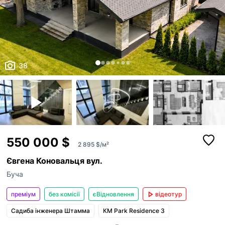
38
550 000 $
2 895 $/м²
Євгена Коновальця вул.
Буча
преміум
без комісії
єВідновлення
відеотур
Садиба інженера Штамма
КМ Park Residence 3