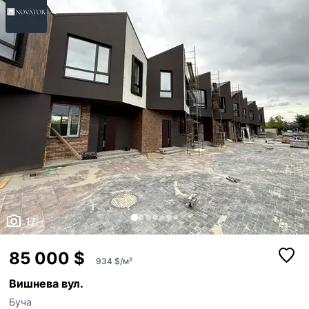
17
85 000 $
934 $/м²
Вишнева вул.
Буча