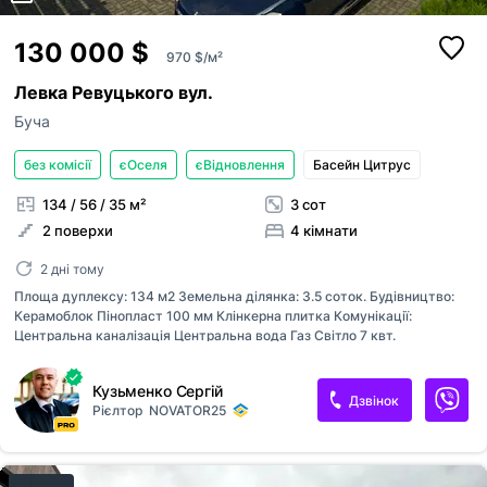
130 000 $
970 $/м²
Левка Ревуцького вул.
Буча
без комісії
єОселя
єВідновлення
Басейн Цитрус
134 / 56 / 35 м²
3 сот
2 поверхи
4 кімнати
2 дні тому
Площа дуплексу: 134 м2 Земельна ділянка: 3.5 соток. Будівництво:
Керамоблок Пінопласт 100 мм Клінкерна плитка Комунікації:
Центральна каналізація Центральна вода Газ Світло 7 квт.
Кузьменко Сергій
Дзвінок
Рієлтор
NOVATOR25