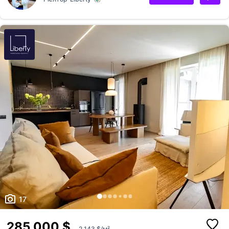
створення власного саду з дитячим майданчиком та зони барбекю. -
крита тераса площею 22 кв м - передбачена стоянка для двох
автомобілів на ділянці біля будинку. У Будинку зроблено: *чистове
оздоблення стін (штукатурка + мульти фініш), * Професійне
розведення електрики 90 точок * розведена та підключена
сигналізація * розве...
17
285 000 $
2 143 $/м²