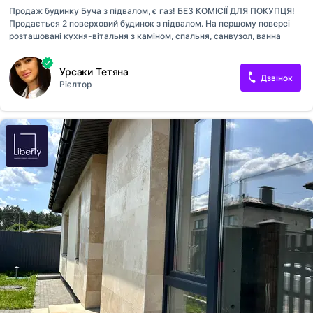
Продаж будинку Буча з підвалом, є газ! БЕЗ КОМІСІЇ ДЛЯ ПОКУПЦЯ!
Продається 2 поверховий будинок з підвалом. На першому поверсі
розташовані кухня-вітальня з каміном, спальня, санвузол, ванна
кімната та гардеробна. Другий поверх містить майстер-спальню,
дитячу кімнату для дівчинки, дитячу кімнату для хлопчика,
Урсаки Тетяна
гардеробну, ванну кімнату та 2 санвузли. У підвалі знаходяться
Дзвінок
Рієлтор
спортзал, лазня, душова та котельня. Будинок газифікований, має
двоконтурний газовий котел та електрокотел. Електроенергія
становить 18кВт, 3 фази. Водопостачання та каналізація
централізовані, також є свердловина та септик. В санвузлах
встановлені теплі підлоги. Будинок оснащений усією необхідною
побутовою технікою:...