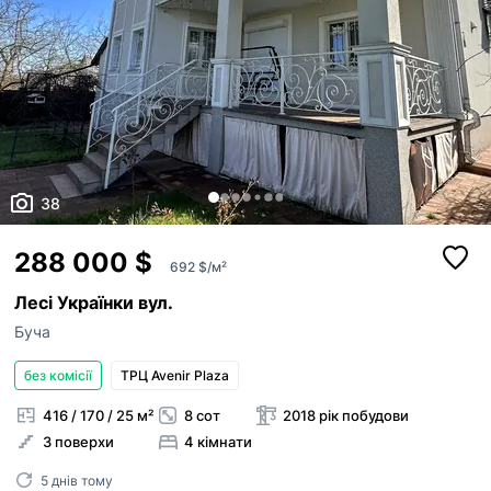
38
288 000 $
692 $/м²
Лесі Українки вул.
Буча
без комісії
ТРЦ Avenir Plaza
416 / 170 / 25 м²
8 сот
2018 рік побудови
3 поверхи
4 кімнати
5 днів тому