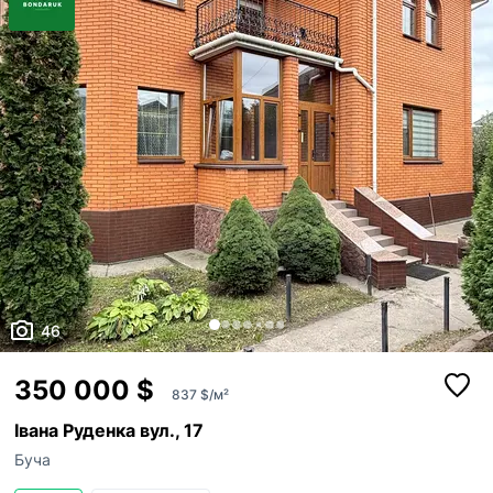
Повна автономність: інвертор...
46
350 000 $
837 $/м²
Івана Руденка вул., 17
Буча