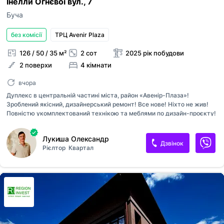
Інелли Огнєвої вул., 7
Буча
без комісії
ТРЦ Avenir Plaza
126 / 50 / 35 м²
2 сот
2025 рік побудови
2 поверхи
4 кімнати
вчора
Дуплекс в центральній частині міста, район «Авенір-Плаза»!
Зроблений якісний, дизайнерський ремонт! Все нове! Ніхто не жив!
Повністю укомплектований технікою та меблями по дизайн-проєкту!
В будинку: Чотири окремі кімнати; Простора кухня/вітальня (35 м2) з
дровʼяним каміном та виходом на задній двір; Два санвузли; Дві
Лукиша Олександр
гардеробні кімнати; Технічна кімната; Горище; Газове опалення;
Дзвінок
Рієлтор
Квартал
Світло 14 кВт; Скважина; Центральна каналізація; Будинок
автономний, встановлена система резервного живлення ( інвертор +
акумулятори)! Локація з максимально розвинутою інфраструктурою,
все в пішій доступності! Швидкий виїзд на Варшавську трасу!