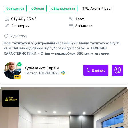
без комісії
єОселя
єВідновлення
ТРЦ Avenir Plaza
91 / 40 / 25 м²
1 сот
2 поверхи
3 кімнати
2 дні тому
Нові таунхауси в центральній частині Бучі Площа таунхауса: від 91
кв.м. Земельні ділянки: від 1,2 сотки до 2 соток. 🔹 ТЕХНІЧНІ
ХАРАКТЕРИСТИКИ: • Стіни — керамоблок 380 мм, утеплення
пінополістиролом 100 мм • Перекриття між першим і другим
поверхом— монолітне, для максимальної надійності і вашої безпеки •
Кузьменко Сергій
Сходи — монолітні бетонні • Фасад — оздоблений клінкерною
Дзвінок
Рієлтор
NOVATOR25
плиткою та керамогранітом • Дах - металочерепиця найвищої якості
• Вікна — енергозберігаючі, п’ятикамерні WDS 76 (Німеччина) • Вхідні
двері — фірма Страж • Опалення — індивідуальне газове ( •
Комунікації — центральні: газ, водопостачання, каналізація, лівнева
система • Потужність електрики — 3 фази, 10 кВт...