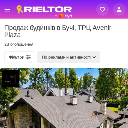
Вхід
Продаж будинків в Бучі, ТРЦ Avenir
Реєстрація
Plaza
23 оголошення
Фільтри
По рекламній активності