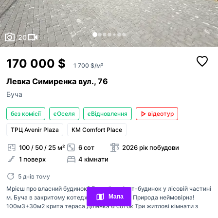
20
170 000 $
1 700 $/м²
Левка Симиренка вул., 76
Буча
без комісії
єОселя
єВідновлення
відеотур
ТРЦ Avenir Plaza
КМ Comfort Place
100 / 50 / 25 м²
6 сот
2026 рік побудови
1 поверх
4 кімнати
Переглянуті оголошення
5 днів тому
Обрані оголошення
Мрієш про власний будинок? Гарний варіант-будинок у лісовій частині
Мапа
м. Буча в закритому котеджному містечку Природа неймовірна!
Контакти
100м3+30м2 крита тераса Ділянка 6 соток Три житлові кімнати з
гардеробними,кухня -гостьова з виходом на терасу,два