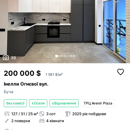
39
200 000 $
1 581 $/м²
Інелли Огнєвої вул.
Буча
без комісії
єОселя
єВідновлення
ТРЦ Avenir Plaza
127 / 51 / 25 м²
3 сот
2025 рік побудови
2 поверхи
4 кімнати