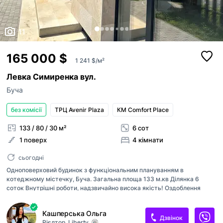
11
165 000 $
1 241 $/м²
Левка Симиренка вул.
Буча
без комісії
ТРЦ Avenir Plaza
КМ Comfort Place
133 / 80 / 30 м²
6 сот
1 поверх
4 кімнати
сьогодні
Одноповерховий будинок з функціональним плануванням в
котеджному містечку, Буча. Загальна площа 133 м.кв Ділянка 6
соток Внутрішні роботи, надзвичайно висока якість! Оздоблення
фасаду виконано з Травертину. Розумне планування: - 4 спальні; -
два просторі санвузли; - Простора вітальня з кухнею-студією; -
Кашперська Ольга
великі сучасні вікна до підлоги- - на ділянці достатньо простору для
Дзвінок
Рієлтор
Liberty