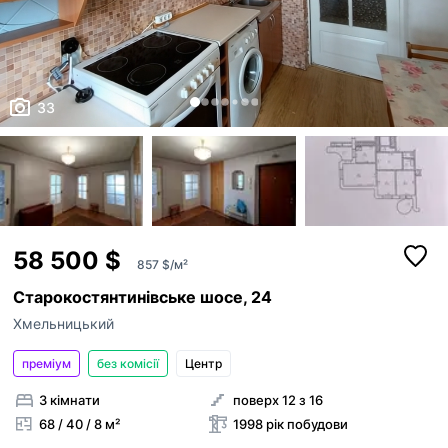
33
58 500 $
857 $/м²
Старокостянтинівське шосе, 24
Хмельницький
преміум
без комісії
Центр
3 кімнати
поверх 12 з 16
68 / 40 / 8 м²
1998 рік побудови