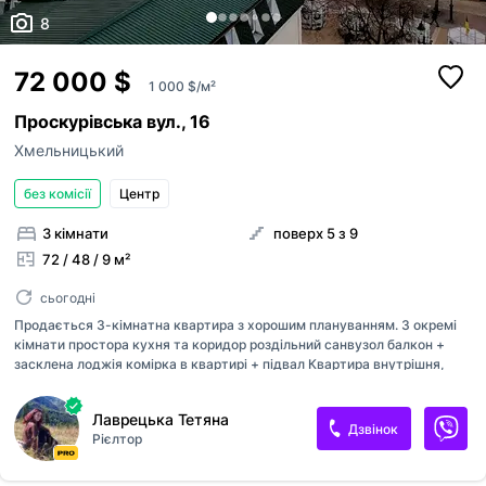
8
72 000 $
1 000 $/м²
Проскурівська вул., 16
Хмельницький
без комісії
Центр
3 кімнати
поверх 5 з 9
72 / 48 / 9 м²
сьогодні
Продається 3-кімнатна квартира з хорошим плануванням. 3 окремі
кімнати простора кухня та коридор роздільний санвузол балкон +
засклена лоджія комірка в квартирі + підвал Квартира внутрішня,
тепла, вікна у двір. Житловий стан - можна заїхати і жити. Будинок з
ОСББ, чистий підїзд. Самий центр, поруч школа, садок, магазини,
Лаврецька Тетяна
зупинка, парк. Телефонуйте хороший варіант для сімї!
Дзвінок
Рієлтор