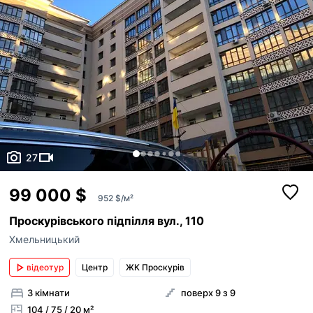
27
99 000 $
952 $/м²
Проскурівського підпілля вул., 110
Хмельницький
відеотур
Центр
ЖК Проскурів
3 кімнати
поверх 9 з 9
104 / 75 / 20 м²