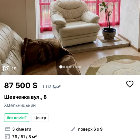
19
87 500 $
1 113 $/м²
Шевченка вул., 8
Хмельницький
без комісії
Центр
3 кімнати
поверх 6 з 9
79 / 51 / 8 м²