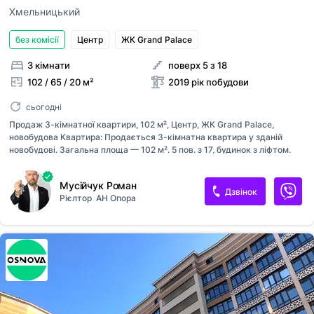
Хмельницький
без комісії
Центр
ЖК Grand Palace
3 кімнати
поверх 5 з 18
102 / 65 / 20 м²
2019 рік побудови
сьогодні
Продаж 3-кімнатної квартири, 102 м², Центр, ЖК Grand Palace,
новобудова Квартира: Продається 3-кімнатна квартира у зданій
новобудові. Загальна площа — 102 м². 5 пов. з 17, будинок з ліфтом.
Зручне планування: 3 роздільні кімнати, простора площа для
комфортного проживання. 2 балкони. Санвузол — роздільний. Стан:
Мусійчук Роман
Стан від будівельників — ідеальна можливість зробити ремонт під
Дзвінок
Рієлтор
АН Опора
себе без переплат за чужий дизайн. Будинок: Сучасний житловий
комплекс Grand Palace. Новобудова, введена в експлуатацію. Якісне
будівництво, під’їзди в хорошому стані, ліфт. Локація: Центр міста,
вул. Подільська, 115. Розвинена інфраструктура: поруч магазини,
школи, садочки, транспорт, комерція. Зручна локація як для прож...