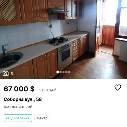
5
67 000 $
1 196 $/м²
Соборна вул., 58
Хмельницький
єВідновлення
Центр