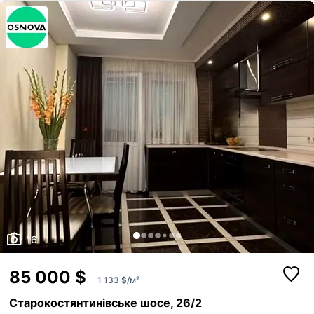
квартира в цегляному будинку. Комфортний 8-й поверх з 10. Площа:
Загальна площа 76 кв. м — ідеально для великої родини. Стан:
Хороший житловий стан...
16
85 000 $
1 133 $/м²
Старокостянтинівське шосе, 26/2