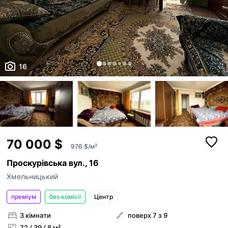
16
70 000 $
976 $/м²
Проскурівська вул., 16
Хмельницький
преміум
без комісії
Центр
3 кімнати
поверх 7 з 9
72 / 39 / 8 м²