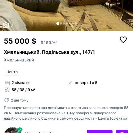
7
55 000 $
948 $/м²
Хмельницький, Подільська вул., 147/1
Хмельницький
Центр
2 кімнати
поверх 1 з 5
58 / 38 / 9 м²
2 дні тому
Пропонується простора двокімнатна квартира загальною площею 58
кв.м. Помешкання розташоване на 1-му поверсі 5-поверхового
надійного цегляного будинку в самому серці міста - Центр (орієнтир
- район готелю «Поділля»). Це ідеальний варіант для тих, хто прагне
жити в епіцентрі міського життя, або шукає ліквідний об'єкт під