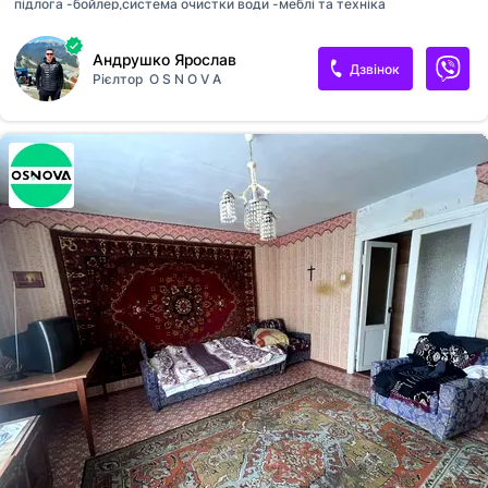
підлога -бойлер,система очистки води -меблі та техніка
залишаються -власний вихід в закритий дворик -шикарна локація
для життя -без сплати комісії, переоформлення навпіл -ваш затишний
Андрушко Ярослав
куточок чекає на вас! поспішайте
Дзвінок
Рієлтор
O S N O V A