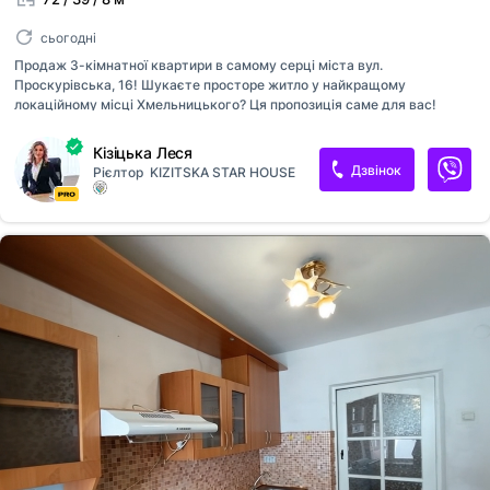
сьогодні
Продаж 3-кімнатної квартири в самому серці міста вул.
Проскурівська, 16! Шукаєте просторе житло у найкращому
локаційному місці Хмельницького? Ця пропозиція саме для вас!
Проскурівська це затишок, пішохідна зона, розвинена
інфраструктура та гарний краєвид із вікон. Переваги квартири:
Кізіцька Леся
Топова локація: пішохідна зона Проскурівської. Нерухомість тут
Дзвінок
Рієлтор
KIZITSKA STAR HOUSE
завжди зберігає високу ліквідність та цінність. Цегляний будинок:
надійна конструкція, відмінна шумо- та теплоізоляція. Ідеальне
планування: усі кімнати та приміщення функціональні, великий
передпокій, достатньо місця для зберігання речей. Видовий 7-й
поверх: із вікон відкривається чудовий панорамний вигляд на місто.
Комунікації: централізоване опален...