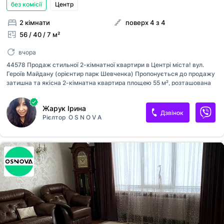
без комісії
Центр
2 кімнати
поверх 4 з 4
56 / 40 / 7 м²
вчора
44578 Продаж стильної 2-кімнатної квартири в Центрі міста! вул.
Героїв Майдану (орієнтир парк Шевченка) Пропонується до продажу
затишна та якісна 2-кімнатна квартира площею 55 м², розташована
на 4 поверсі 4-поверхового будинку (є технічний поверх). Квартира з
сучасним ремонтом, який виконувався для себе з використанням
Жарук Ірина
дорогих та якісних матеріалів. Великі світлі вікна наповнюють оселю
Дзвінок
Рієлтор
O S N O V A
природним світлом і створюють особливу атмосферу комфорту.
Повністю замінено електропроводку та сантехніку; До квартири
прокладено окремий стояк на воду; Тепла підлога в санвузлі;
Встановлена газова колонка для гарячої води; Є можливість
встановлення котла та облаштування індивідуального опалення;
Переробл...