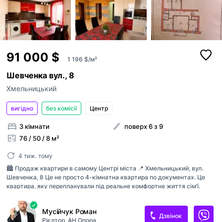
91 000 $
1 196 $/м²
Шевченка вул., 8
Хмельницький
вигідно
без комісії
Центр
3 кімнати
поверх 6 з 9
76 / 50 / 8 м²
4 тиж. тому
🏙️ Продаж квартири в самому Центрі міста 📍 Хмельницький, вул.
Шевченка, 8 Це не просто 4-кімнатна квартира по документах. Це
квартира, яку перепланували під реальне комфортне життя сім’ї.
Замість стандартного планування тут зробили набагато зручніший
формат: 🛏️ 3 окремі спальні 🍽️ велика кухня-студія 26 м² 🚿 суміжний
Мусійчук Роман
санвузол 📦 2 кладові 🌿 2 засклені балкони Тобто у кожного є свій
Дзвінок
Рієлтор
АН Опора
окремий простір, а кухня-студія стає головним місцем для сім’ї,