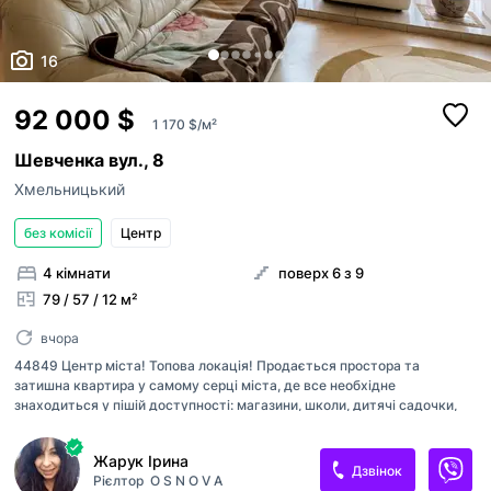
16
92 000 $
1 170 $/м²
Шевченка вул., 8
Хмельницький
без комісії
Центр
4 кімнати
поверх 6 з 9
79 / 57 / 12 м²
вчора
44849 Центр міста! Топова локація! Продається простора та
затишна квартира у самому серці міста, де все необхідне
знаходиться у пішій доступності: магазини, школи, дитячі садочки,
зупинки громадського транспорту, заклади відпочинку та вся міська
інфраструктура. 🔹 4-кімнатна квартира, вдало перепланована у
Жарук Ірина
простору 3-кімнатну з великою кухнею-вітальнею, що стане
Дзвінок
Рієлтор
O S N O V A
улюбленим місцем для всієї родини. ✔ Некутова ✔ Ідеальний 6