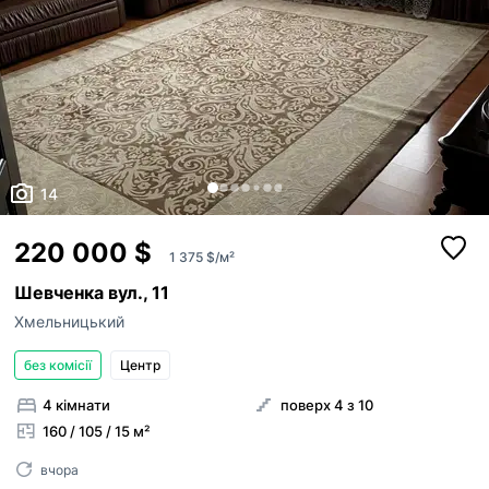
14
220 000 $
1 375 $/м²
Шевченка вул., 11
Хмельницький
без комісії
Центр
4 кімнати
поверх 4 з 10
160 / 105 / 15 м²
вчора