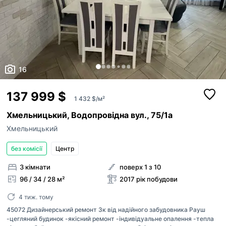
16
137 999 $
1 432 $/м²
Хмельницький, Водопровідна вул., 75/1а
Хмельницький
без комісії
Центр
3 кімнати
поверх 1 з 10
96 / 34 / 28 м²
2017 рік побудови
4 тиж. тому
45072 Дизайнерський ремонт 3к від надійного забудовника Рауш
-цегляний будинок -якісний ремонт -індивідуальне опалення -тепла