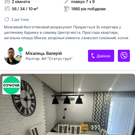
2 кімнати
поверх 7 з 9
56 / 34 / 10 м²
1980 рік побудови
3 дні тому
Можливий безготівковий розрахунок! Продається 2к квартира у
цегляному будинку в самому Центрі міста. Простора квартира,
загальна площа 56м.кв: роздільні кімнати, санвузол суміжний, кухня
збільшена до 10м.кв, лоджія з кухні та кімнати. В кімнатах
проведений косметичний ремонт: натяжна стеля, нові шпалери,
Міхалець Валерій
ленолеум, ковролін. Вікна металопластикові, лоджія засклена.
Дзвінок
Рієлтор
АН "Статус груп"
Санвузол облицьований, замінена сантехніка. Можливий продаж під
державні програми компенсація житла ("є Відновлення", молодіжний
кредит, постанова 280, 719 і т.д). та інші соціальні безготівкові
виплати. Низьке переоформлення ТОРГ присутній! Зручне
місцерозташування, розвинува інфраструктура, все необхідне в
пішому доступі....