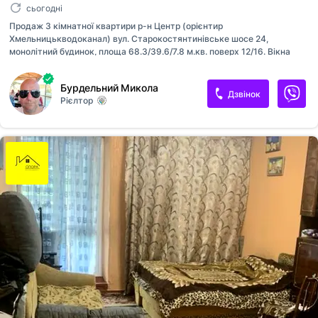
сьогодні
Продаж 3 кімнатної квартири р-н Центр (орієнтир
Хмельницькводоканал) вул. Старокостянтинівське шосе 24,
монолітний будинок, площа 68.3/39.6/7.8 м.кв. поверх 12/16. Вікна
виходять на схід і південь ) дуже тепла квартира. Розвинена
інфраструктура – Школа, садочок, магазини (поруч два великих
Бурдельний Микола
супермаркети і безліч маленьких магазинів), зупинка громадського
Дзвінок
Рієлтор
транспорту, лікарня, пошта – усе під рукою. Квартира в житловому
стані. Двостороння (східна і південна сторона). Роздільні санвузли.
Висота стелі h=2.50 м.. Опалення – централізоване. На все
лічильники. Будинок на електриці, плита електрична. Вікна
металопластик (крім кухні вікно яке виходить на лоджію),
міжкімнатні двері дерев...