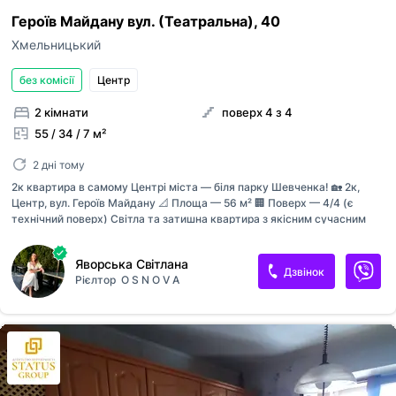
Героїв Майдану вул. (Театральна), 40
Хмельницький
без комісії
Центр
2 кімнати
поверх 4 з 4
55 / 34 / 7 м²
2 дні тому
2к квартира в самому Центрі міста — біля парку Шевченка! 🏡 2к,
Центр, вул. Героїв Майдану 📐 Площа — 56 м² 🏢 Поверх — 4/4 (є
технічний поверх) Світла та затишна квартира з якісним сучасним
ремонтом, який власники робили для себе, використовуючи дорогі та
надійні матеріали. ✅ Замінено всю сантехніку та електропроводку ✅
Яворська Світлана
До квартири підведено окремий стояк водопостачання ✅ Тепла
Дзвінок
Рієлтор
O S N O V A
підлога в санвузлі ✅ Встановлена газова колонка для постійної
наявності гарячої води ✅ За бажанням є можливість встановлення
котла та облаштування індивідуального опалення ✅ Великі вікна
забезпечують багато природного світла ✅ Перероблений та
збільшений балкон Особлива увага приділена даху: ✔ Над квартирою
повністю...