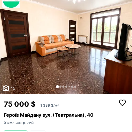
ким із рієлторів вашого агентства їх закріпити.
Оголошення неактуальне
Зареєструйте рієлторів АН на
RIELTOR.UA
, т
привʼяжіть їхні акаунти до акаунту АН, щоб:
Неправильні фото
бачити сукупну статистику та витрати п
Неправильне відео
оголошенням ваших рієлторів,
поповнювати баланс вашим рієлторам,
Неправильна адреса
бачити в кабінеті всі оголошення, створ
вашими рієлторами,
Інше
Прикріпити файл
оголошення рієлторів були брендовані 
Максимум 10 Мб на одне фото, формат: jpeg/j
Я - власник об'єкту
вашого АН
Це мій ексклюзив
Надіслати
Об'єкт не існує
15
75 000 $
1 339 $/м²
Героїв Майдану вул. (Театральна), 40
Хмельницький