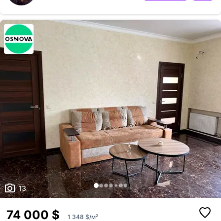
поверх ✔ Двостороннє планування – вікна виходять на вул. Шевченка
та у затишний двір ✔ Індивідуальне газове опалення – комфорт та
економія у будь-яку пору року ✔ Якісний ремонт, що дозволяє одразу
заселитися без додаткових витрат ✔ Великий балкон на дві кімнати з
відокрем...
13
74 000 $
1 348 $/м²