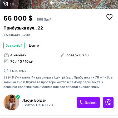
14
66 000 $
868 $/м²
Прибузька вул., 22
Хмельницький
без комісії
Центр
4 кімнати
поверх 8 з 10
76 / 40 / 10 м²
1 міс. тому
39948 Унікальна 4к квартира в Центрі (вул. Прибузька) • 76 м² • Все
залишається! Шукаєте просторе житло в самому серці міста з
власною «родзинкою»? Маємо для вас справді ексклюзивну
пропозицію! Чотирикімнатна квартира на вул. Прибузькій. Таких
планувань всього 10 на весь Хмельницький! Головна фішка квартири:
Ласун Богдан
Четверта кімната має окремий вхід через балкон вітальні. Вона
Дзвінок
Рієлтор
O S N O V A
повністю утеплена, підключена до опалення і може стати ідеальним
робочим кабінетом, творчою майстернею, гардеробною або
приватною дитячою зоною. Надійний будинок: Світла та тепла