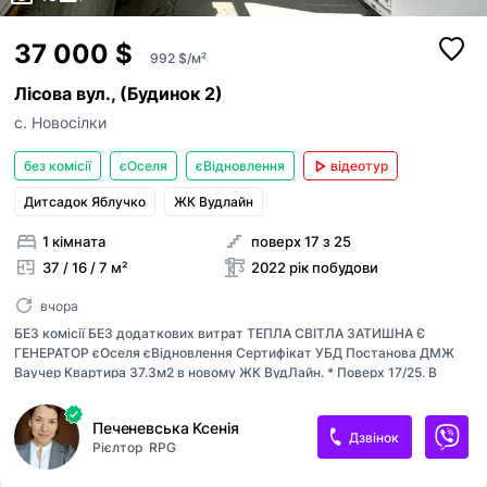
37 000 $
992 $/м²
Лісова вул., (Будинок 2)
с. Новосілки
без комісії
єОселя
єВідновлення
відеотур
Дитсадок Яблучко
ЖК Вудлайн
1 кімната
поверх 17 з 25
37 / 16 / 7 м²
2022 рік побудови
вчора
БЕЗ комісії БЕЗ додаткових витрат ТЕПЛА СВІТЛА ЗАТИШНА Є
ГЕНЕРАТОР єОселя єВідновлення Сертифікат УБД Постанова ДМЖ
Ваучер Квартира 37.3м2 в новому ЖК ВудЛайн. * Поверх 17/25. В
квартирі: * Цементна лазерна стяжка підлоги. * Сучасні віконні
системи з енергозберігаючим склопакетом. * Висота стель 2, 6 м. *
Печеневська Ксенія
Лоджія засклена та утеплена. * Протипожежні вхідні двері. *
Дзвінок
Рієлтор
RPG
Електрика розведена за основними точками. * Сталеві радіатори
опалення. * Лічильники води, тепла та електрики. * Інтернет -