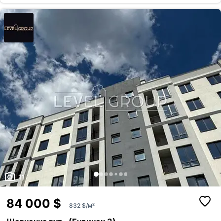
відпочинку. Центральна каналізація – надійні комунікації. Охорона та
відеоспостереження – додаткова безпека. Про квартиру: Дворівневе
планування – нестандартний та стильний простір. Високі стелі
понад...
11
84 000 $
832 $/м²