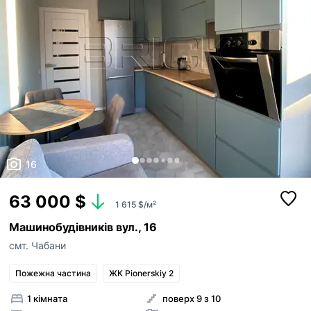
16
63 000 $
1 615 $/м²
Машинобудівників вул., 16
смт. Чабани
Пожежна частина
ЖК Pionerskiy 2
1 кімната
поверх 9 з 10