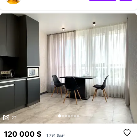
державні програми. 4-й поверх 10-ти поверхового будинку. Загальна
площа - 41 кв.м: кухня 13,40 кв.м, 1 окрема кімната, суміжний
санвузол, передпокій. Лічильник на газ є. Квартира у стані - від
будівельників. Також додатково можно придбати комору на пове...
22
120 000 $
1 791 $/м²