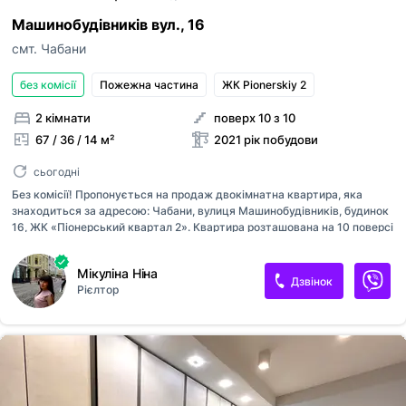
Машинобудівників вул., 16
смт. Чабани
без комісії
Пожежна частина
ЖК Pionerskiy 2
2 кімнати
поверх 10 з 10
67 / 36 / 14 м²
2021 рік побудови
сьогодні
Без комісії! Пропонується на продаж двокімнатна квартира, яка
знаходиться за адресою: Чабани, вулиця Машинобудівників, будинок
16, ЖК «Піонерський квартал 2». Квартира розташована на 10 поверсі
10-поверхового будинку. Загальна площа квартири — 67 квадратних
метрів, житлова — 36, кухня — 14. У квартирі зроблений якісний
Мікуліна Ніна
ремонт для себе. Квартира з функціональним плануванням:
Дзвінок
Рієлтор
просторий хол-коридор, кухня, дві окремі кімнати, гардеробна, ванна
кімната та санвузол. Квартира укомплектована всіма необхідними
меблями та побутовою технікою для комфортного проживання.
Вбудовані меблі на кухні та у гардеробі, холодильник, витяжка,
духова шафа, кондиціонер. У квартирі автономне опалення,
встановлено дв...