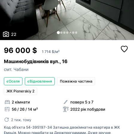
ким із рієлторів вашого агентства їх закріпити.
Оголошення неактуальне
Зареєструйте рієлторів АН на
RIELTOR.UA
, т
привʼяжіть їхні акаунти до акаунту АН, щоб:
Неправильні фото
бачити сукупну статистику та витрати п
Неправильне відео
оголошенням ваших рієлторів,
22
поповнювати баланс вашим рієлторам,
Неправильна адреса
бачити в кабінеті всі оголошення, створ
вашими рієлторами,
Інше
96 000 $
Прикріпити файл
1 714 $/м²
оголошення рієлторів були брендовані 
Максимум 10 Мб на одне фото, формат: jpeg/j
Я - власник об'єкту
вашого АН
Машинобудівників вул., 16
Це мій ексклюзив
смт. Чабани
Надіслати
Об'єкт не існує
єОселя
єВідновлення
Пожежна частина
ЖК Pionerskiy 2
2 кімнати
поверх 5 з 7
56 / 26 / 14 м²
2022 рік побудови
2 тиж. тому
Код об'єкта 54-395197-34 Затишна двокімнатна квартира в ЖК
Емоція. Можно придбати за Держпрограмами. Дуже зручне