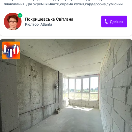
планування. Дві окремі кімнати,окрема кухня,гардеробна,сумісний
санвузол. Є-комора 6 кв.м в підвалі будинку. Ремонт кінця 2021 року
.Робился для себе із якісних матеріалів. Підійде ідеально для сімʼї з
Покришевська Світлана
дітьми . Тепла підлога по всій квартирі. Всі меблі і техніка
Дзвінок
Рієлтор
Atlanta
залишаються новому власнику. Перегляд за попередньою
домовленістю . Телефонуйте в зручний для Вас час!