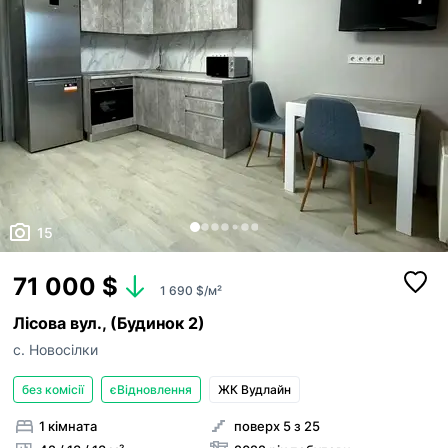
15
71 000 $
1 690 $/м²
Лісова вул., (Будинок 2)
с. Новосілки
без комісії
єВідновлення
ЖК Вудлайн
1 кімната
поверх 5 з 25