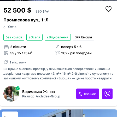
52 500 $
890 $/м²
Промислова вул., 1-Л
с. Хотів
без комісії
єОселя
єВідновлення
ЖК Емоція
2 кімнати
поверх 5 з 6
59 / 15 / 15 м²
2022 рік побудови
1 міс. тому
Ви щойно знайшли простір, у який хочеться повертатися! Унікальна
дворівнева квартира площею 43 м²+ 16 м²(2-й рівень) у сучасному та
затишному житловому комплексі «Емоція» — це не просто квадратні
метри. Це стиль життя, де комфорт поєднується з тишею, безпекою
та відчуттям дому. Квартира розташована на 5-му поверсі, що
Боримська Жанна
забезпечує оптимальний баланс між панорамою, світлом і зручністю
Дзвінок
Рієлтор
Archidea-Group
щоденного життя. Локація, яка працює на вас • 4,3 км до метро
Теремки — швидкий доїзд без стресу • Зручний виїзд на Одеську
трасу та Велику Окружну • Поруч магазини, кафе, школи, дитячі
садочки, парки, ТРЦ, заправки, Нова пошта — усе необхідне поруч,
без втрати часу • ЖК Новий Хотів (будується) Це місце, де ви жи...