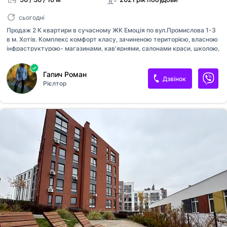
сьогодні
Продаж 2 К квартири в сучасному ЖК Емоція по вул.Промислова 1-З
в м. Хотів. Комплекс комфорт класу, зачиненою територією, власною
інфраструктурою- магазинами, кавʼярнями, салонами краси, школою,
садочком, сімейними зонами відпочинку, дитячими майданчиками,
парковками та відеоспостереженням. Будинок з червоної цегли,
Гапич Роман
утеплений, газифікований, підведений до центральної комунікації.
Дзвінок
Рієлтор
Квартира світла та простора після будівельників, має раціональне
планування, автономне опалення( газовий котел), встановлені
лічильники. Чудова транспортна розвʼязка-поряд зупинка
транспорту, 7хв до м Теремки ( Київ).Можливо під любі державні
програми!!!