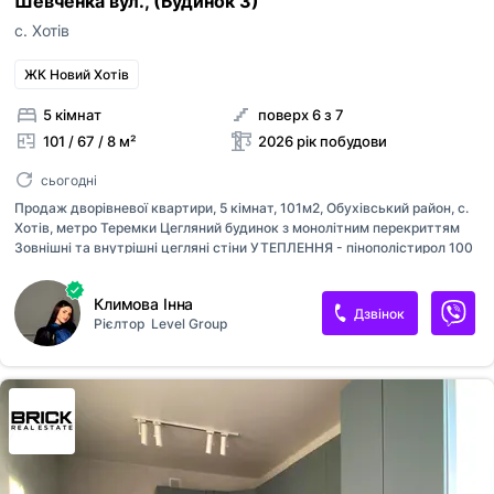
Шевченка вул., (Будинок 3)
с. Хотів
ЖК Новий Хотів
5 кімнат
поверх 6 з 7
101 / 67 / 8 м²
2026 рік побудови
сьогодні
Продаж дворівневої квартири, 5 кімнат, 101м2, Обухівський район, с.
Хотів, метро Теремки Цегляний будинок з монолітним перекриттям
Зовнішні та внутрішні цегляні стіни УТЕПЛЕННЯ - пінополістирол 100
мм, мінеральна вата 100 мм ТИП ОПАЛЕННЯ — індивідуальне газове
(котел) ВОДОПОСТАЧАННЯ - власна скважина КАНАЛІЗАЦІЯ -
Климова Інна
центральна ВІКНА - металопластикові 5-ти камерні з
Дзвінок
Рієлтор
Level Group
енергозберігаючим склопакетом ЛІФТИ — грузопасажирські
ЛІЧИЛЬНИКИ - газ, вода, електрика КОМОРИ від 3 до 5 м₴ в цоколі
будинку Переваги: ЛОКАЦІЯ - на авто 15 хв. до м.Теремки та 30 хв. до
центру міста 5 хв. парк Феофанія (152 га) та Хотівський ліс (160 га)
БЕЗПЕКА — двір закритого типу з доступом за електронним ключем
ІНК...