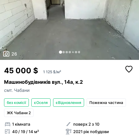
26
45 000 $
1 125 $/м²
Машинобудівників вул., 14а, к.2
смт. Чабани
без комісії
єОселя
єВідновлення
Пожежна частина
ЖК Чабани 2
1 кімната
поверх 2 з 10
40 / 19 / 14 м²
2021 рік побудови