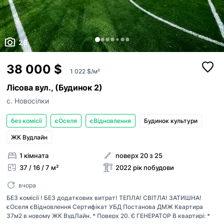
28
38 000 $
1 022 $/м²
Лісова вул., (Будинок 2)
с. Новосілки
без комісії
єОселя
єВідновлення
Будинок культури
ЖК Вудлайн
1 кімната
поверх 20 з 25
37 / 16 / 7 м²
2022 рік побудови
вчора
БЕЗ комісії ! БЕЗ додаткових витрат! ТЕПЛА! СВІТЛА! ЗАТИШНА!
єОселя єВідновлення Сертифікат УБД Постанова ДМЖ Квартира
37м2 в новому ЖК ВудЛайн. * Поверх 20. Є ГЕНЕРАТОР В квартирі: *