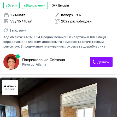
єОселя
єВідновлення
ЖК Емоція
1 кімната
поверх 1 з 6
53 / 15 / 16 м²
2022 рік побудови
1 міс. тому
Код об'єкта:397079-24 Продаж великої 1 к квартири в ЖК Емоція (
євро двушка) з власним двориком та коморою та з початковым
ремонтом. З продуманим плануванням , окрема гардеробна , яка
може слугувати і кабінетом або ігровою , та велика кухня з
панорамним вікном де легко стане і диван і обідня зона. З кухні є
Покришевська Світлана
вихід у власний просторий дворик. Також під квартирою знаходиться
Дзвінок
Рієлтор
Atlanta
об'ємна комора. Площа квартири 43,5 м2 Площа дворика 30 м2
Площа комори 8 м2 Поверх 1 Опалення : двухконкутрний газовий
котел В квартирі виконані підготовчі роботи до фінішного оздоблення:
- поштукатурені стін і відкоси гіпсовою штукатуркою, а також
цементно-піщаною в мокрих зонах; - виконана розводка електричних
і слаб...