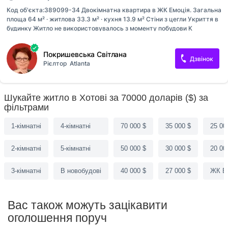
Код об'єкта:389099-34 Двокімнатна квартира в ЖК Емоція. Загальна
площа 64 м² · житлова 33.3 м² · кухня 13.9 м² Стіни з цегли Укриття в
будинку Житло не використовувалось з моменту побудови К
квартире прилагается кладовка в подвальном помещении дома
площадью 7м2. Вхід в будинок: Пандус • Вхід без порогів • Вхід
Покришевська Світлана
шириною понад 90 см Характеристика будівлі: тип будинку (серія):
Дзвінок
Рієлтор
Atlanta
індивідуальний проект Характеристика приміщення: стан квартири:
потребує ремонту/ без ремонту / ремонт не завершений • утеплення:
зовнішнє Оздоблення стелі: без обробки Підлога (покриття): без
обробки Опалення: індивідуальне газове Приміщення: роздільний
Шукайте житло в Хотові за 70000 доларів ($) за
санвузол Обладнання • зручності: лічильник на електри...
фільтрами
1-кімнатні
4-кімнатні
70 000 $
35 000 $
25 00
2-кімнатні
5-кімнатні
50 000 $
30 000 $
20 00
3-кімнатні
В новобудові
40 000 $
27 000 $
ЖК Е
Вас також можуть зацікавити
оголошення поруч