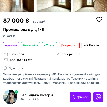
87 000 $
870 $/м²
Промислова вул., 1-Л
с. Хотів
преміум
без комісії
єОселя
відеотур
ЖК Емоція
3 кімнати
поверх 5 з 7
100 / 53 / 14 м²
3 дні тому
Унікальна дворівнева квартира у ЖК "Емоція" – ідеальний вибір для
комфортного життя! Локація: 4,3 км від метро Теремки – відмінна
транспортна доступність. Поруч – магазини, кафе, школи, садочки,
парки – все для комфортного життя. Швидкий виїзд на Одеську трасу
та Велику Окружну дорогу. Про ЖК "Емоція": Комфорт-клас з
Бершацька Вікторія
продуманим плануванням та якісними матеріалами. Цегляний
Дзвінок
Рієлтор
RPG
будинок з утепленням мінеральною ватою – тепло взимку та
прохолода влітку. Власний двір без машин, дитячі майданчики, зони