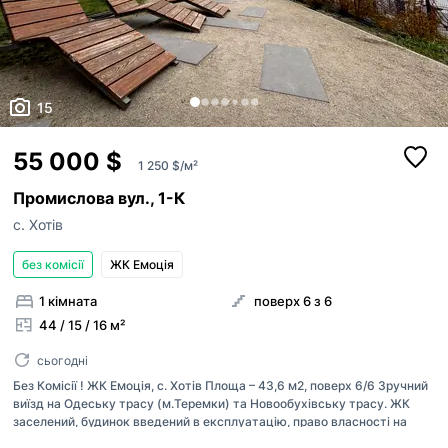
15
55 000 $
1 250 $/м²
Промислова вул., 1-К
с. Хотів
без комісії
ЖК Емоція
1 кімната
поверх 6 з 6
44 / 15 / 16 м²
сьогодні
Без Комісії ! ЖК Емоція, с. Хотів Площа – 43,6 м2, поверх 6/6 Зручний
виїзд на Одеську трасу (м.Теремки) та Новообухівську трасу. ЖК
заселений, будинок введений в експлуатацію, право власності на
квартиру є. Будинок побудований з червоної цегли, утеплений .