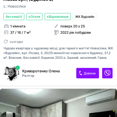
с. Новосілки
без комісії
єОселя
єВідновлення
ЖК Вудлайн
1 кімната
поверх 20 з 25
37 / 16 / 7 м²
2022 рік побудови
сьогодні
Чудова квартира у чудовому місці, для гарного життя! Новосілки, ЖК
«Вудлайн», вул. Лісова, 3, 20/25 монолітно-каркасного будинку, 37,2
м². Власник. Без комісії. Будинок 2022 р. Зданий, заселений. Гарна
студія, великий санвузол, місце під гардеробну, велика засклена
лоджія. Презентабельні броньовані двері, склопакети, оздоблення
Криворотенко Олена
стін (беспесчанка), стяжка, мідна розводка, батареї з
Дзвінок
Рієлтор
терморегуляторами, встановлено ультразвуковий лічильник
опалення, 2-зонний лічильник електроенергії, лічильники води. Вікна
виходять на ліс. Сучасна, гарна простора вхідна група, консьєрж,
відеоспостереження, домофон, три ліфти, підведено резервне
живлення ліфтів, насосів води та системи опалення, парковка, у
дворі...