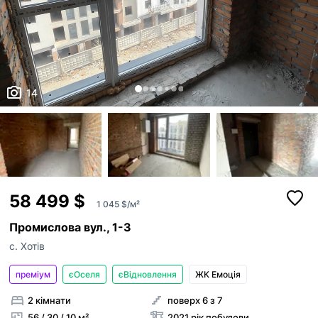
14
58 499 $
1 045 $/м²
Промислова вул., 1-З
с. Хотів
преміум
єОселя
єВідновлення
ЖК Емоція
2 кімнати
поверх 6 з 7
56 / 30 / 10 м²
2021 рік побудови