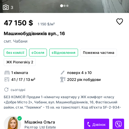
3
47 150 $
1 150 $/м²
Машинобудівників вул., 16
смт. Чабани
без комісії
єОселя
єВідновлення
Пожежна частина
ЖК Pionerskiy 2
1 кімната
поверх 4 з 10
41 / 17 / 13 м²
2022 рік побудови
сьогодні
БЕЗ КОМІСІЇ! Продам 1-кімнатну квартиру у ЖК комфорт-класу
«Добре Місто 2», Чабани, вул. Машинобудівників, 16, Фастівський
район, ст.м. "Теремки" - 15 хв. на транспорті. Код об'єкта SF-2-934-
774 Поряд розташованні: магазини, супермаркет, школа, дитячий
садок, аптека, салон краси, банк, кафе, відділення Нової пошти,
Мішакіна Ольга
зупинка транспорту. Забудовник: Будівельна компанія «Доброград».
Дзвінок
Рієлтор
Ltd Estate
Будинок введений у експлуатацію. Розглядаємо продаж через