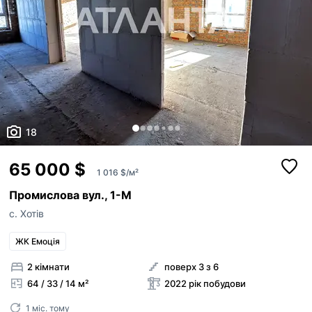
18
65 000 $
1 016 $/м²
Промислова вул., 1-М
с. Хотів
ЖК Емоція
2 кімнати
поверх 3 з 6
64 / 33 / 14 м²
2022 рік побудови
1 міс. тому