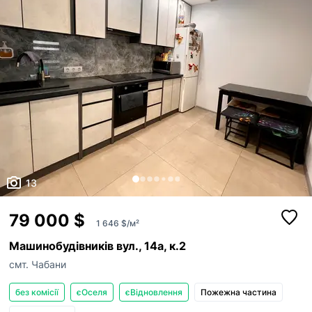
13
79 000 $
1 646 $/м²
Машинобудівників вул., 14а, к.2
смт. Чабани
без комісії
єОселя
єВідновлення
Пожежна частина