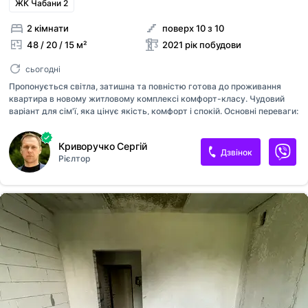
ЖК Чабани 2
2 кімнати
поверх 10 з 10
48 / 20 / 15 м²
2021 рік побудови
сьогодні
Пропонується світла, затишна та повністю готова до проживання
квартира в новому житловому комплексі комфорт-класу. Чудовий
варіант для сім'ї, яка цінує якість, комфорт і спокій. Основні переваги:
Просторе та продумане планування Повністю укомплектована
меблями та побутовою технікою Телевізор 55" Великий холодильник
Криворучко Сергій
Пральна машина Сучасна кухня з вбудованою технікою Диван-
Дзвінок
Рієлтор
трансформер та інші меблі (за домовленістю) Якісний ремонт:
Великоформатний керамограніт 80×80 см на основній площі
квартири Енергоефективне покриття підлоги на балконі У дитячій
кімнаті ламінат 33 класу на натуральній підкладці, адаптованій для
теплої підлоги Великоформатний керамограніт у ванній кімнаті та
кухонній зоні Ма...