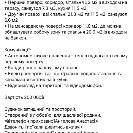
• Перший поверх: коридор, вітальня 32 м2 з виходом на
терасу, санвузол 7.3 м3, кухня 11.5 м2
• Другий поверх: дві спальні 21.3 м2 та 11.5 м2, санвузол
6.6 м2
• На мансардному поверсі коридор 11.8 м2, де можна
облаштувати робочу зону та спальня 20.9 м2 із виходом
на балкон.
Комунікації:
• Автономне газове опалення - тепла підлога по всьому
першому поверху.
• Кондиціонер на другому поверсі.
• Електроенергія, газ, центральне водопостачання та
каналізація септик на 5 кубів.
• Відеонагляд на території та відеодомофон.
Вартість 200 000$
Будинок затишний та просторий.
Створений з любовʼю, для щасливої родини.
📲[телефон приховано]Ангелова Анастасія
Дзвоніть і поїхали дивитись вживу!)
Пропозиція від агенції нерухомості Angels