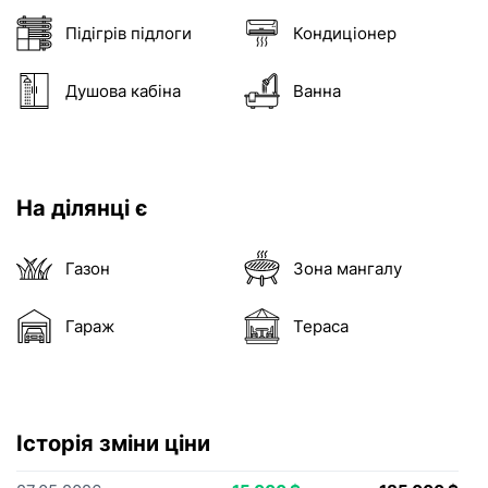
оголошення рієлторів були брендовані 
Максимум 10 Мб на одне фото, формат: jpeg/j
вашого АН
Я - власник об'єкту
Підігрів підлоги
Кондиціонер
Це мій ексклюзив
Душова кабіна
Ванна
Надіслати
Об'єкт не існує
02:00
На ділянці є
Газон
Зона мангалу
Гараж
Тераса
Історія зміни ціни