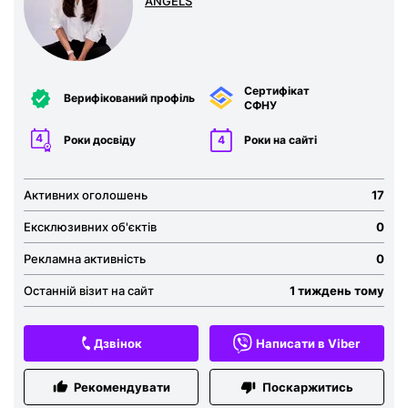
ANGELS
Сертифікат
Верифікований профіль
СФНУ
4
Роки досвіду
4
Роки на сайті
Активних оголошень
17
Ексклюзивних об'єктів
0
Рекламна активність
0
Останній візит на сайт
1 тиждень тому
Дзвінок
Написати в Viber
Рекомендувати
Поскаржитись