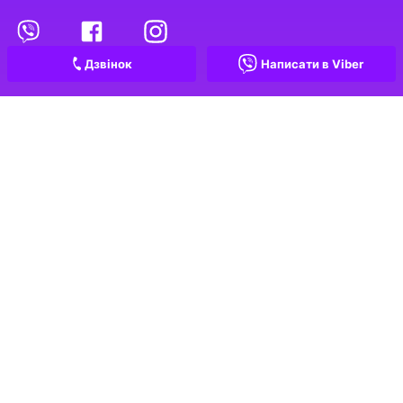
Переглянуті оголошення
1
Обрані оголошення
Дзвінок
Написати в Viber
Контакти
Проєкт
Рієлтори
Про проєкт
Рієлтори
Умови і правила
Агентства нерухомості
Тарифи
Спільноти
Запитання та відповіді
ТОП-100 АН України
The Rieltor's Game