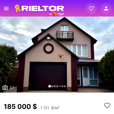
Вхід
Реєстрація
27
185 000 $
1 121 $/м²