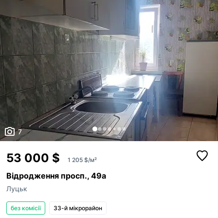
7
53 000 $
1 205 $/м²
Відродження просп., 49а
Луцьк
без комісії
33-й мікрорайон