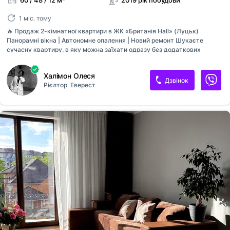
60 / 48 / 12 м²
2019 рік побудови
1 міс. тому
🔥 Продаж 2-кімнатної квартири в ЖК «Британія Hall» (Луцьк)
Панорамні вікна | Автономне опалення | Новий ремонт Шукаєте
сучасну квартиру, в яку можна заїхати одразу без додаткових
витрат? Цей варіант саме той 👇 ✨ : • Площа — 60 м² • Простора
кухня-вітальня з панорамними вікнами та виходом на балкон • Дві
Халімон Олеся
окремі спальні • 4 поверх із 9 🏡 Стан та комфорт: • Свіжий ремонт у
Дзвінок
Рієлтор
Еверест
світлих, теплих тонах • Повністю укомплектована меблями та
технікою • Індивідуальне газове опалення — контроль витрат •
Лічильники на всі комунікації 🌿 Житловий комплекс: • Закрита
територія з обмеженим доступом • Ліфт (пасажирський +
вантажний) • Доглянутий двір та дитячий майданчик 📍...