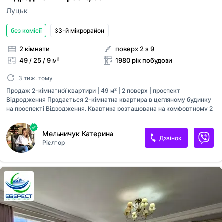
Луцьк
без комісії
33-й мікрорайон
2 кімнати
поверх 2 з 9
49 / 25 / 9 м²
1980 рік побудови
3 тиж. тому
Продаж 2-кімнатної квартири | 49 м² | 2 поверх | проспект
Відродження Продається 2-кімнатна квартира в цегляному будинку
на проспекті Відродження. Квартира розташована на комфортному 2
поверсі 9-поверхового будинку, має практичне планування з
роздільними кімнатами, що забезпечують зручність для проживання.
Мельничук Катерина
Основні характеристики: * Загальна площа - 49 м² * Поверх - 2 із 9 *
Дзвінок
Рієлтор
Будинок - цегляний * Кімнати - роздільні * Планування - практичне та
функціональне Інфраструктура: У пішій доступності розташовані
школи, дитячі садки, супермаркети, аптеки, магазини, зупинки
громадського транспорту та інші об’єкти, необхідні для комфортного
повсякденного життя. За додатковою інформацією та для
організац...