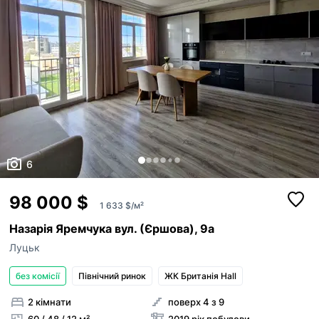
6
98 000 $
1 633 $/м²
Назарія Яремчука вул. (Єршова), 9а
Луцьк
без комісії
Північний ринок
ЖК Британія Hall
2 кімнати
поверх 4 з 9