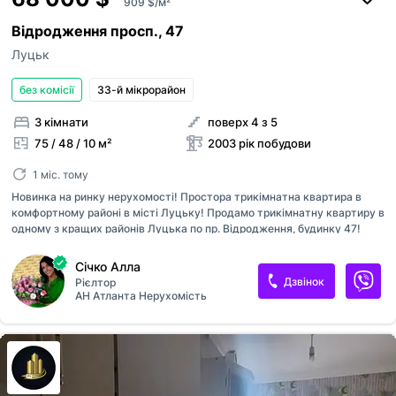
909 $/м²
Відродження просп., 47
Луцьк
без комісії
33-й мікрорайон
3 кімнати
поверх 4 з 5
75 / 48 / 10 м²
2003 рік побудови
1 міс. тому
Новинка на ринку нерухомості! Простора трикімнатна квартира в
комфортному районі в місті Луцьку! Продамо трикімнатну квартиру в
одному з кращих районів Луцька по пр. Відродження, будинку 47!
Квартира востороння, внутрішня, тепла і сонячна, розташована на 4
поверсі 5-ти поверхового цегляного будинку. Частково зроблений
Січко Алла
ремонт. Загальна площа квартири – 74.8 кв. м., житлова 47.8 кв. м.
Дзвінок
Рієлтор
Зручне планування: комфортна кухня 9.6 кв. м з виходом на засклену
АН Атланта Нерухомість
лоджию, вітальня 16.4 кв. м.з виходом на лоджию, дві окремі кімнати
15.4/16 кв. м., роздільний санвузол (ванна), коридор 8.3 кв. м.
Встановлені металопластикові вікна і надійні вхідні двері. Квартира
повністю укомплектована, продаж відбуваєтьс...