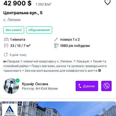
42 900 $
1 292 $/м²
Центральна вул., 5
с. Липини
без комісії
єВідновлення
1 кімната
поверх 1 з 2
33 / 15 / 7 м²
1980 рік побудови
5 днів тому
🏡 Продаж 1-кімнатної квартири у с. Липини 📍 Локація: • Тихий та
спокійний район • Поруч магазин, школа та зупинка громадського
транспорту • Зручне розташування для комфортного життя 🏢
Характеристики квартири: • Площа — 33,2 м² • Поверх — 1/2 •
Окремий вхід — максимум приватності та зручності • Утеплений
Кушнір Оксана
фасад 🔥 Комунікації: • Електричне опалення • Встановлений бойлер •
Дзвінок
Рієлтор
АН Юлії Малик
Лічильники на комунальні послуги 🛋 Комплектація: • Квартира
продається з меблями та технікою • Пральна машина • Все необхідне
для проживання — можна одразу заселятись 🌿 Додаткові переваги:
• Можливість облаштування власної прибудинкової території •
Ідеальний варіант як для проживання, так і для інвестиції ✨ Затишне
житло...