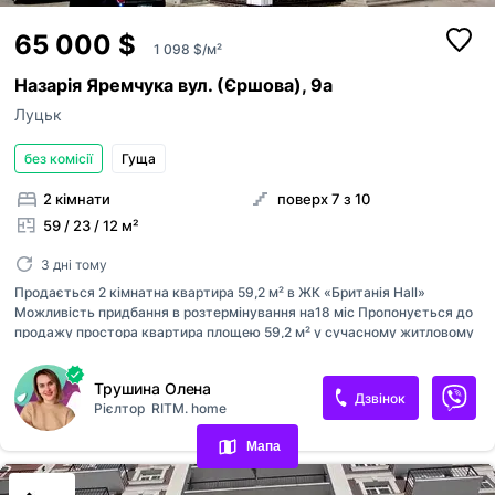
65 000 $
1 098 $/м²
Назарія Яремчука вул. (Єршова), 9а
Луцьк
без комісії
Гуща
2 кімнати
поверх 7 з 10
59 / 23 / 12 м²
3 дні тому
Продається 2 кімнатна квартира 59,2 м² в ЖК «Британія Hall»
Можливість придбання в розтермінування на18 міс Пропонується до
продажу простора квартира площею 59,2 м² у сучасному житловому
комплексі закритого типу «Британія Hall» Квартира розташована на
10 поверсі. Основні характеристики: • Енергозберігаючі вікна •
Переглянуті оголошення
Трушина Олена
Встановлені лічильники • Утеплений будинок, монолітно-каркасна
Дзвінок
Рієлтор
RITM. home
технологія будівництва Про комплекс: • Закрита територія • Дитячий
Обрані оголошення
майданчик • Поруч Північний ринок • Зупинки громадського
Мапа
транспорту •розвинута інфраструктура Телефонуйте або пишіть у
Контакти
повідомлення для детальної інформації та перегляду.