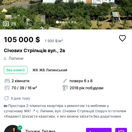
26
105 000 $
1 500 $/м²
Січових Стрільців вул., 2в
с. Липини
без комісії
ЖК ЖБ Липинський
2 кімнати
поверх 6 з 8
70 / 39 / 16 м²
2018 рік побудови
6 днів тому
🏡 Простора 2-кімнатна квартира з ремонтом та меблями у
сучасному ЖК! 📍 с. Липини, вул. Січових Стрільців (поруч із готелем
«Кедем») Шукаєте квартиру, у яку можна заїхати без додаткових
витрат? Тоді цей варіант саме для вас! ✨ Основні характеристики: ▪️
Загальна площа — 70 м² ▪️ 6 поверх ▪️ Дві окремі спальні кімнати ▪️
Троцюк Тетяна