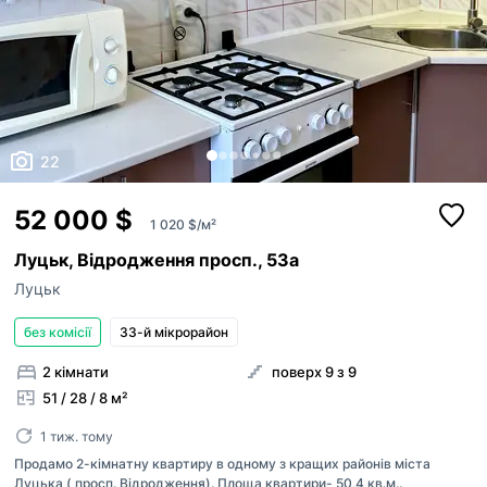
22
52 000 $
1 020 $/м²
Луцьк, Відродження просп., 53а
Луцьк
без комісії
33-й мікрорайон
2 кімнати
поверх 9 з 9
51 / 28 / 8 м²
1 тиж. тому
Продамо 2-кімнатну квартиру в одному з кращих районів міста
Луцька ( просп. Відродження). Площа квартири- 50,4 кв.м..