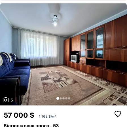
гарантією; ✔️ ОСББ. 🎁 Усі меблі та техніка залишаються новим
власникам! Це чудова можливість одразу заселитися та
насолоджуватися новою оселею. Проспект Молоді — один із
найком...
5
57 000 $
1 163 $/м²
Відродження просп., 53