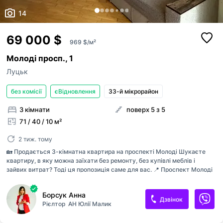
14
69 000 $
969 $/м²
Молоді просп., 1
Луцьк
без комісії
єВідновлення
33-й мікрорайон
3 кімнати
поверх 5 з 5
71 / 40 / 10 м²
2 тиж. тому
🏡 Продається 3-кімнатна квартира на проспекті Молоді Шукаєте
квартиру, в яку можна заїхати без ремонту, без купівлі меблів і
зайвих витрат? Тоді ця пропозиція саме для вас. 📍 Проспект Молоді
📐 Площа — 71,2 м² 🧱 Цегляний будинок 🏢 5 поверх Переваги
квартири: ✔️ роздільне планування; ✔️ дубовий паркет; ✔️ дубове
Борсук Анна
двоспальне ліжко; ✔️ дерев’яні міжкімнатні двері; ✔️ засклені балкони;
Дзвінок
Рієлтор
АН Юлії Малик
✔️ ванна та душова; ✔️ сигналізація; ✔️ замінені стояки; ✔️ бойлер і
пральна машина; ✔️ технічний поверх та підвал; ✔️ замінений дах із