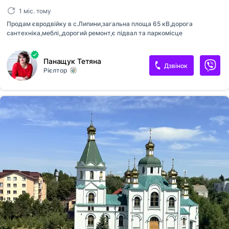
1 міс. тому
Продам євродвійку в с.Липини,загальна площа 65 кВ,дорога
сантехніка,меблі,,дорогий ремонт,є підвал та паркомісце
Панащук Тетяна
Дзвінок
Рієлтор