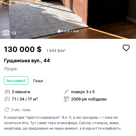
13
130 000 $
1 844 $/м²
Гущанська вул., 44
Луцьк
без комісії
Гуща
2 кімнати
поверх 3 з 5
71 / 34 / 17 м²
2009 рік побудови
2 міс. тому
Є квартири “просто нормальні”. А є ті, в які заходиш — і вже не
хочеться йти. Тут саме така атмосфера. Світла, стильна, жива
квартира, де продумано не лише ремонт, а й відчуття комфорту.
Ванна кімната з вікном — окрема любов. Природне світло, повітря,