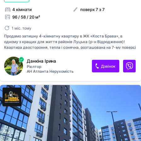
4 кімнати
поверх 7 з 7
96 / 58 / 20 м²
1 міс. тому
Продамо затишну 4-кімнатну квартиру в ЖК «Коста Брава», в
одному з кращих для життя районів Луцька (р-н Відродження)!
Квартира двостороння, тепла і сонячна, розташована на 7-му поверсі
з чудовими видами з вікна та з бвлкону, функціонує ліфт. Загальна
площа квартири – 96 кв. м., житлова 58 кв. м.. Зручне планування:
Данкіна Ірина
комфортна кухня 19,6 кв.м. з панорамними вікнами, простора
Дзвінок
Рієлтор
вітальня з балконом, три спальні кімнати, сумісний санвузол, коридор
АН Атланта Нерухомість
і кладовка. Автономне газове опалення (двоконтурний газовий
котел), наявний стабілізатор подачі тепла. В наявності кондиціонер,
відеодомофон. Встановлені металопластикові вікна і надійні вхідні
двері. Квартира повністю укомплектована, продаж відбуваєтьс...