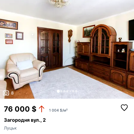
8
76 000 $
1 004 $/м²
Загородня вул., 2
Луцьк