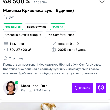
68 500 $
1 153 $/м²
Максима Кривоноса вул., (Будинок)
Луцьк
без комісії
переуступка
єОселя
Обласна дитяча лікарня
ЖК Comfort House
1 кімната
поверх 9 з 10
59 / 27 / 20 м²
2025 рік побудови
2 дні тому
Продається простора 1 кім. квартира 59,4 м2 в ЖК Comfort House.
Квартира знаходиться в зданому будинку.. Індивідуальне газове
опалення. Зроблена тепла підлога в кухні та туалеті, стяжка на
підлозі, чистова штукатурка на стінах. Вода та каналізація розведені
по квартирі, є виводи під кондиціонер. Вхідні двері металеві з МДФ
Малишева Юлія
накладками та утеплювачем. Фасад будинку утеплений. Квартира
Дзвінок
Рієлтор
RITM. home
сонячна зранку. Дуже гарний краєвид на сході та заході сонця! Тихий
двір та розвинена інфраструктура. Облаштована прибудинкова
територія: дитячий майданчик, відкритий паркінг, напівпідземний
паркінг, озеленення території. Поруч Північний ринок, ТЦ
Глобус,магазини, школи, дитячі садочки, лікарні, відділення пош...