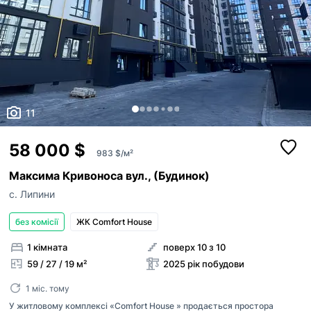
11
58 000 $
983 $/м²
Максима Кривоноса вул., (Будинок)
с. Липини
без комісії
ЖК Comfort House
1 кімната
поверх 10 з 10
59 / 27 / 19 м²
2025 рік побудови
1 міс. тому
У житловому комплексі «Comfort House » продається простора