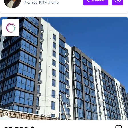
Рієлтор
RITM. home
мінватою 15 см У подарунок — повністю готовий дизайн-проєкт з
технічною та візуальною частиною. Закрита та облаштована
територія: паркінг, дитячий майданчик, комерція поруч. За деталями
у дірект.
5