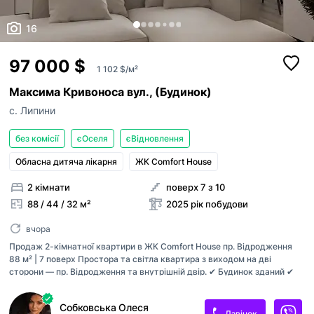
16
97 000 $
1 102 $/м²
Максима Кривоноса вул., (Будинок)
с. Липини
без комісії
єОселя
єВідновлення
Обласна дитяча лікарня
ЖК Comfort House
2 кімнати
поверх 7 з 10
88 / 44 / 32 м²
2025 рік побудови
вчора
Продаж 2-кімнатної квартири в ЖК Comfort House пр. Відродження
88 м² | 7 поверх Простора та світла квартира з виходом на дві
сторони — пр. Відродження та внутрішній двір. ✔ Будинок зданий ✔
Індивідуальне газове опалення ✔ Тепла підлога по всій квартирі ✔
Збільшена кухня-студія — 23 м² ✔ Дві лоджії ✔ Якісні вхідні двері та
Собковська Олеся
енергозберігаючі вікна ✔ Будинок з червоної цегли + утеплення
Дзвінок