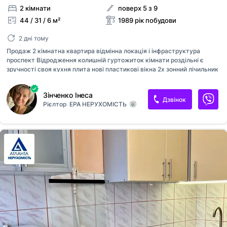
2 кімнати
поверх 5 з 9
44 / 31 / 6 м²
1989 рік побудови
2 дні тому
Продаж 2 кімнатна квартира відмінна локація і інфраструктура
проспект Відродження колишній гуртожиток кімнати роздільні є
зручності своя кухня плита нові пластикові вікна 2х зонний лічильник
на світло день/ніч дві особисті кладоки на поверсі в будинку є ОСББ
ІТП Документи готові до продажу
Зінченко Інеса
Дзвінок
Рієлтор
ЕРА НЕРУХОМІСТЬ