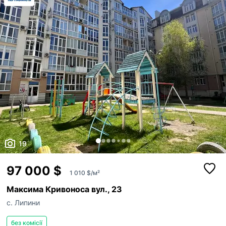
19
97 000 $
1 010 $/м²
Максима Кривоноса вул., 23
с. Липини
без комісії