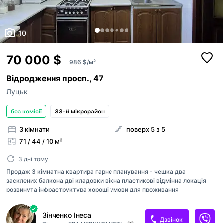
10
70 000 $
986 $/м²
Відродження просп., 47
Луцьк
без комісії
33-й мікрорайон
3 кімнати
поверх 5 з 5
71 / 44 / 10 м²
3 дні тому
Продаж 3 кімнатна квартира гарне планування - чешка два
засклених балкона дві кладовки вікна пластикові відмінна локація
розвинута інфраструктура хороші умови для проживання
залишаються меблі і побутова техніка в будинку є ОСББ ІТП
Зінченко Інеса
Дзвінок