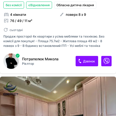
без комісії
єВідновлення
Обласна дитяча лікарня
4 кімнати
поверх 8 з 9
76 / 49 / 11 м²
сьогодні
Продаж просторої 4к квартири з усіма меблями та технікою. Без
комісії для покупця! - Площа 75.7м2 - Житлова площа 49 м2 - 8
поверх з 9 - В будинку встановлений ІТП - Усі меблі та техніка
лишаються для нових власників - Всі кімнати роздільні - Роздільний
санвузол - В квартирі є 2 засклених балкони - Квартира двостороння
Потрапелюк Микола
- Доступний продаж по державних постановах та єВідновленню.
Дзвінок
Рієлтор
Дана квартира ідеальне рішення для великої родини або людей, які
цінують простір та комфорт. Квартира наповнена світлом, та з вікон
відкривається чудовий краєвид. Поруч доступна уся необхідна
інфраструктура: школи, садочки, магазини, лікарні, аптеки, банки та
інше. Помешкання вже готове для вашого швидкого переїзду...