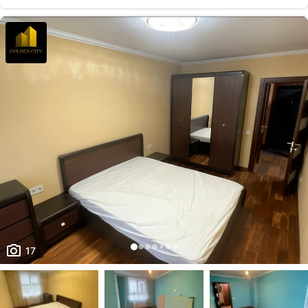
користування. в будинку закрита територія та консєрж. Поверх 3/15.
Загальна площа квартири 61,1 кв.м., житлова площа 31,1 кв.м., кухня
15,3 кв.м. Квартира облаштована всіма необхідними для проживання
меб...
17