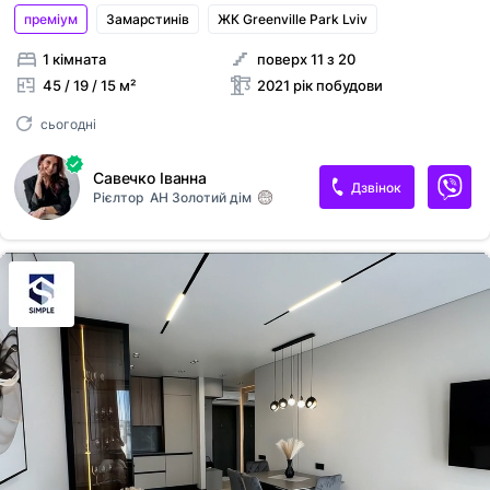
преміум
Замарстинiв
ЖК Greenville Park Lviv
1 кімната
поверх 11 з 20
45 / 19 / 15 м²
2021 рік побудови
сьогодні
Савечко Іванна
Дзвінок
Рієлтор
АН Золотий дім