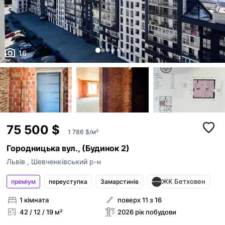
16
75 500 $
1 786 $/м²
Городницька вул., (Будинок 2)
Львів
,
Шевченківський р-н
ЖК Бетховен
преміум
переуступка
Замарстинiв
1 кімната
поверх 11 з 16
42 / 12 / 19 м²
2026 рік побудови