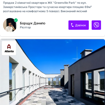
Продаж 2 кімнатної квартири в ЖК ''Greenville Park'' по вул.
Замарстинівська Простора та сучасна квартира площею 69м²
розташована на комфортному 5 поверсі. Виконаний якісний
дизайнерський ремонт у світлих та стильних тонах, продумане
планування та затишна атмосфера створюють ідеальний простір для
Борщук Данило
життя. Квартира складається з двох ізольованих кімнат, просторої
Дзвінок
Рієлтор
кухні-студії, роздільного санвузла та балкону. Опалення - власна
котельня Чудово розвинена інфраструктура, почуч ТРЦ ''SPARTAK''
Ідеальний варіант як для власного проживання, так і для інвестиції.
Огляди у зручний для вас час.