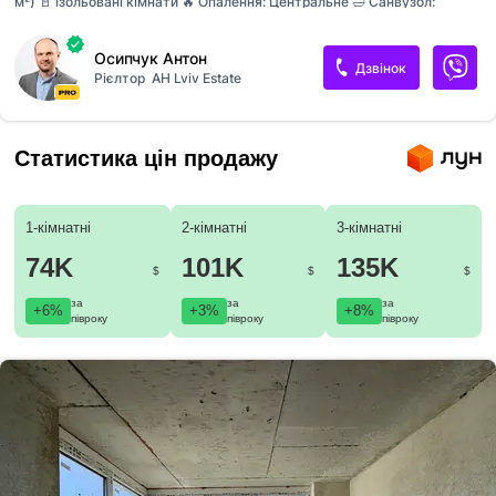
м²) 🚪 ізольовані кімнати 🔥 Опалення: Центральне 🛁 Санвузол:
Роздільний (ванна) 🧱цегляний будинок 🌿 Лоджія 👀 Огляди за
домовленістю у зручний для вас час. 💰 Ціна: 80 000 $ 💵 🏢
Осипчук Антон
Пропозиція від Агенції Нерухомості
Дзвінок
Рієлтор
АН Lviv Estate
Статистика цін продажу
1-кімнатні
2-кімнатні
3-кімнатні
74K
101K
135K
$
$
$
за
за
за
+6%
+3%
+8%
півроку
півроку
півроку