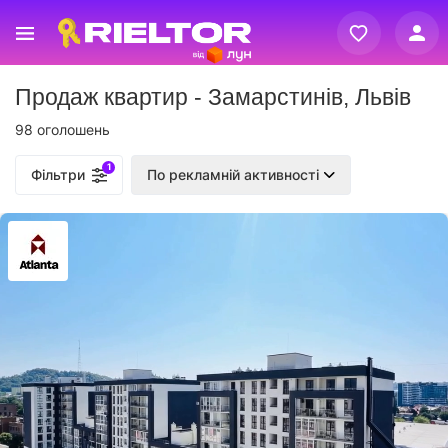
Вхід
Продаж квартир - Замарстинiв, Львів
Реєстрація
98 оголошень
1
Фільтри
По рекламній активності