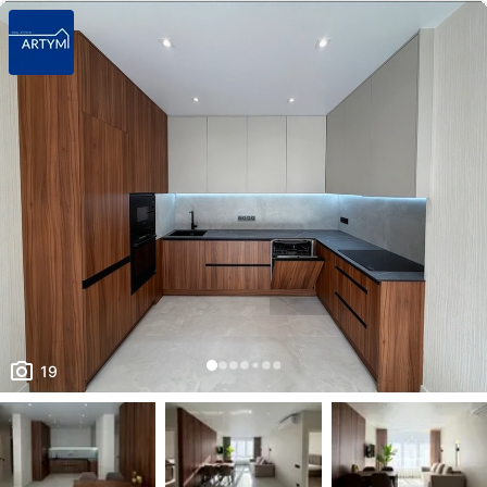
транспорту, супермаркет, ТРЦ, ринок, магазини 💰 Ціна: 155 000 $
Запрошую на огляд! 📞 [телефон приховано] Сергій · АН «Golden City»
19