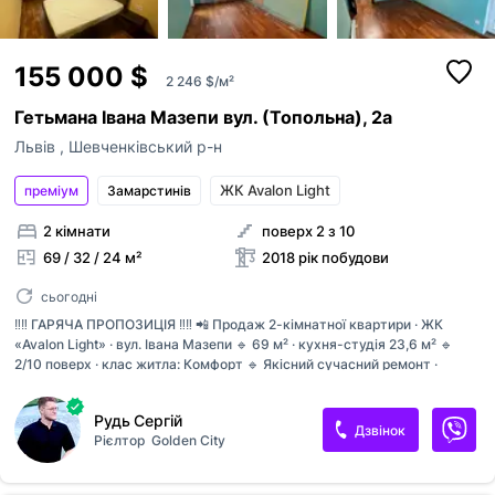
155 000 $
2 246 $/м²
Гетьмана Івана Мазепи вул. (Топольна), 2а
Львів
,
Шевченківський р-н
ЖК Avalon Light
преміум
Замарстинiв
2 кімнати
поверх 2 з 10
69 / 32 / 24 м²
2018 рік побудови
сьогодні
‼️‼️ ГАРЯЧА ПРОПОЗИЦІЯ ‼️‼️ 📲 Продаж 2-кімнатної квартири · ЖК
«Avalon Light» · вул. Івана Мазепи 🔹 69 м² · кухня-студія 23,6 м² 🔹
2/10 поверх · клас житла: Комфорт 🔹 Якісний сучасний ремонт ·
індивідуальне опалення 🏠 У квартирі: Простора кухня-студія з
виходом на балкон З кімнати також вихід на балкон Панорамні вікна ·
Рудь Сергій
гардероб Тепла підлога (коридор, кухня, ванна) Суміжний санвузол ·
Дзвінок
Рієлтор
Golden City
ванна кімната 💎 Техніка: варильна панель, духова шафа,
посудомийна машина, мікрохвильова піч 🏡 ЖК «Avalon Light»:
Закритий дитячий майданчик · Wi-Fi 📍 Поруч: школа, зупинки