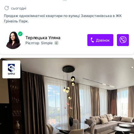
сьогодні
Продаж однокімнатної квартири по вулиці Замарстинівська в ЖК
Грінвіль Парк.
Терлецька Уляна
Дзвінок
Рієлтор
Simple