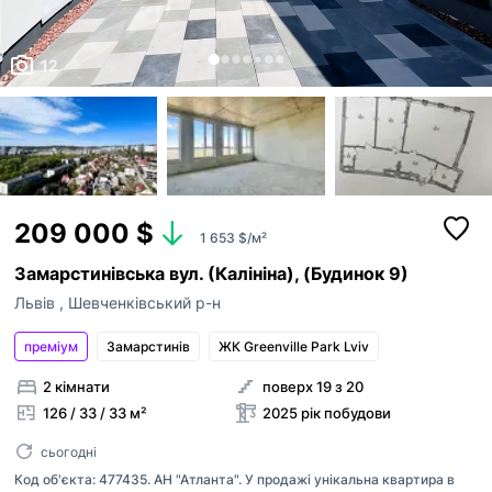
12
209 000 $
1 653 $/м²
Замарстинівська вул. (Калініна), (Будинок 9)
Львів
,
Шевченківський р-н
преміум
Замарстинiв
ЖК Greenville Park Lviv
2 кімнати
поверх 19 з 20
126 / 33 / 33 м²
2025 рік побудови
сьогодні
Код об'єкта: 477435. АН "Атланта". У продажі унікальна квартира в