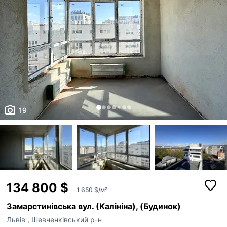
19
134 800 $
1 650 $/м²
Замарстинівська вул. (Калініна), (Будинок)
Львів
,
Шевченківський р-н