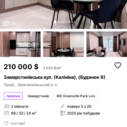
24
210 000 $
3 043 $/м²
Замарстинівська вул. (Калініна), (Будинок 9)
Львів
,
Шевченківський р-н
преміум
Замарстинiв
ЖК Greenville Park Lviv
2 кімнати
поверх 5 з 20
69 / 33 / 24 м²
2025 рік побудови
сьогодні