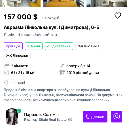
157 000 $
2 574 $/м²
Авраама Лінкольна вул. (Димитрова), 6-Б
Львів
,
Шевченківський р-н
преміум
єОселя
єВідновлення
Замарстинiв
ЖК Лінкольн
2 кімнати
поверх 3 з 14
61 / 31 / 15 м²
2019 рік побудови
сьогодні
Продаж 2 кімнатна квартира в новобудові по вулиці Лінкольна
(Липинського) у ЖК Лінкольн, Шевченківський район. По документах
право власності, всі комунікації запущено, будинок заселений.
Опалення від будинкової котельні( самостійно включаєте,
виключаєте та регулюєте подачу тепла в квартиру за допомогою
Паращак Соломія
окремого квартирного теплового лічильника). Паркінг гостьовий та
Дзвінок
Рієлтор
Sitalo Real Estate
підземний. В будинку встановлення генератор для забезпечення
енергією опалення, нагріву води, роботи ліфтів і місць загального