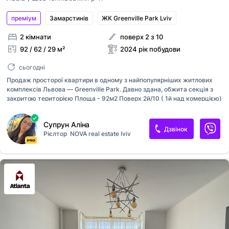
преміум
Замарстинiв
ЖК Greenville Park Lviv
2 кімнати
поверх 2 з 10
92 / 62 / 29 м²
2024 рік побудови
сьогодні
Продаж просторої квартири в одному з найпопулярніших житлових
комплексів Львова — Greenville Park. Давно здана, обжита секція з
закритою територією Площа - 92м2 Поверх 2й/10 ( 1й над комерцією)
Ціна - 165000 $ Опалення індивідуальне ( газовий котел Ariston),
гардеробна, роздільний санвузол, просторі кімнати вже з стяжкою,
Супрун Аліна
чорнова штукатурка, вікна двокамерні Rehau Максимально
Дзвінок
Рієлтор
NOVA real estate lviv
розвинена інфраструктура: кавʼярні, спортзал, басейн, аптеки, школи,
парк, садочок - все в пішій доступності. Навпроти - ТЦ Спартак
Швидкий огляд - ключі на руках. Є відео За детальною інформацією
звертайтесь