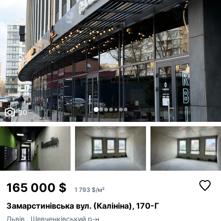
30
165 000 $
1 793 $/м²
Замарстинівська вул. (Калініна), 170-Г
Львів
,
Шевченківський р-н