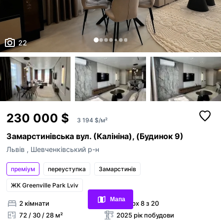
22
230 000 $
3 194 $/м²
Замарстинівська вул. (Калініна), (Будинок 9)
Львів
,
Шевченківський р-н
Переглянуті оголошення
преміум
переуступка
Замарстинiв
ЖК Greenville Park Lviv
Обрані оголошення
Мапа
2 кімнати
поверх 8 з 20
Контакти
72 / 30 / 28 м²
2025 рік побудови