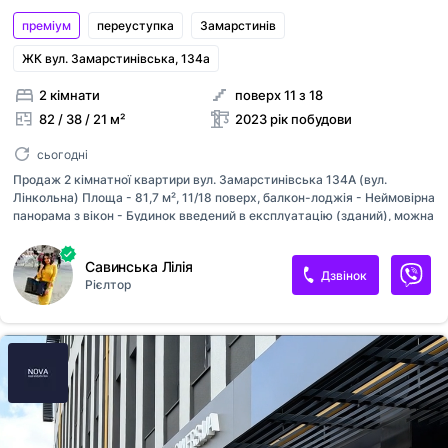
преміум
переуступка
Замарстинiв
ЖК вул. Замарстинівська, 134а
2 кімнати
поверх 11 з 18
82 / 38 / 21 м²
2023 рік побудови
сьогодні
Продаж 2 кімнатної квартири вул. Замарстинівська 134А (вул.
Лінкольна) Площа - 81,7 м², 11/18 поверх, балкон-лоджія - Неймовірна
панорама з вікон - Будинок введений в експлуатацію (зданий), можна
розпочинати ремонт, створено ОСББ - 0-цикл, стоять радіатори на
опалення - Якісні вікна - Роздільний санвузол (ванна з вікном) -
Савинська Лілія
Будинкова котельня, є лічильник на тепло до квартири -
Дзвінок
Рієлтор
ПЕРЕУСТУПКА - Квартира світла, з виглядом на парк. - У під'їзді два
ліфти: пасажирський і вантажний. Дуже зручна локація, поруч 2
парки, АТБ, Аврора, продуктові магазини, аптека. До центру 10хв,
поруч школа, дитсадок, вся інфраструктура, зручна транспортна
розвʼязка. Зупинка громадського транспорту. Поруч вул. Липинсь...