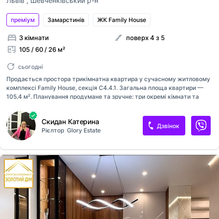
Львів
,
Шевченківський р-н
преміум
Замарстинiв
ЖК Family House
3 кімнати
поверх 4 з 5
105 / 60 / 26 м²
сьогодні
Продається простора трикімнатна квартира у сучасному житловому
комплексі Family House, секція C4.4.1. Загальна площа квартири —
105,4 м². Планування продумане та зручне: три окремі кімнати та
простора кухня площею 26 м², що ідеально підходить для сімейного
життя та прийому гостей. Квартира від надійного забудовника, що
Скидан Катерина
гарантує якість будівництва та сучасні інженерні рішення. У
Дзвінок
Рієлтор
Glory Estate
помешканні передбачено чотири балкони, які забезпечують
додатковий простір та хороше природне освітлення. Житловий
комплекс Family House вирізняється розвиненою інфраструктурою,
доглянутою територією та вдалою локацією, зручною для щоденного
життя. Квартира підійде для тих, хто цінує комфорт, простір та якісне
жит...