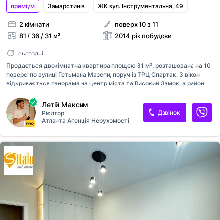
преміум
Замарстинiв
ЖК вул. Інструментальна, 49
2 кімнати
поверх 10 з 11
81 / 36 / 31 м²
2014 рік побудови
сьогодні
Продається двокімнатна квартира площею 81 м², розташована на 10
поверсі по вулиці Гетьмана Мазепи, поруч із ТРЦ Спартак. З вікон
відкривається панорама на центр міста та Високий Замок, а район
дійсно один із найкомфортніших. Поряд чудовий Замарстинівський
парк, який недавно оновили, школа та садочок. Квартира з ремонтом,
Летій Максим
меблями та технікою. Індивідуальне газове опалнення, підігрів
Дзвінок
Рієлтор
підлоги, газова плита, прально сушильна машина, посудомийна
Атланта Агенція Нерухомості
машина, рекуператор. Всі меблі та техніка залишаються, то ж можна
одразу заселятися. Будинок доглянутий, дах та фасад оновлені у
2025 році, в будинку є укриття. ЖК Еко Дім. + Бонусом горище над
квартирою Ця квартира - справжній варіант для тих, хто ці...