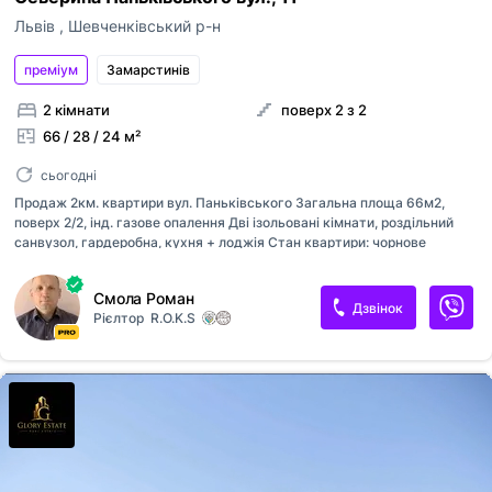
Львів
,
Шевченківський р-н
преміум
Замарстинiв
2 кімнати
поверх 2 з 2
66 / 28 / 24 м²
сьогодні
Продаж 2км. квартири вул. Паньківського Загальна площа 66м2,
поверх 2/2, інд. газове опалення Дві ізольовані кімнати, роздільний
санвузол, гардеробна, кухня + лоджія Стан квартири: чорнове
оздоблення, можна приступати до ремонту Малоквартирний будинок,
парковка, закрита територія. Південна сторона, квартира дуже
Смола Роман
сонячна з виглядом на Високий Замок Право власності, будинок
Дзвінок
Рієлтор
R.O.K.S
введений в експлуатацію, продаж без заміни. Ціна 95000$ Всі деталі
по телефону