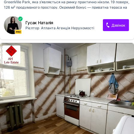
GreenVille Park, яка з’являється на ринку практично ніколи. 19 поверх,
126 м² продуманого простору. Окремий бонус — приватна тераса на
20 поверсі тільки для вас з панорамою на весь Львів. Простора
кухня-студія 33 м² правильної форми, багато світла, без жодної
Гусак Наталія
потреби у переплануванні. Дві ізольовані кімнати — ідеально для
Дзвінок
Рієлтор
Атланта Агенція Нерухомості
комфортного проживання або вигідної інвестиції. Продумана вхідна
група, яка одразу створює відчуття простору. Це не просто квартира
— це інший рівень життя. Тераса стає вашим особистим місцем сили:
ранкова кава з видом на місто, вечори з неймовірними заходами
сонця і відчуттям, що весь Львів у вас на до...