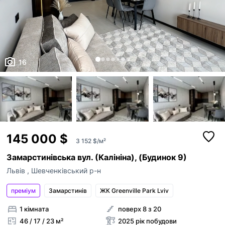
16
145 000 $
3 152 $/м²
Замарстинівська вул. (Калініна), (Будинок 9)
Львів
,
Шевченківський р-н
преміум
Замарстинiв
ЖК Greenville Park Lviv
1 кімната
поверх 8 з 20
46 / 17 / 23 м²
2025 рік побудови