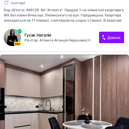
сьогодні
Код об'єкта: 496129. АН "Атланта". Продаж 1-но кімнатної квартири в
ЖК Бетховен бічна вул. Липинського по вул. Городницька. Квартира
знаходиться на 11 поверсі, з виглядом на східну сторону. В квартирі
дуже круте планування. Будинок має власну котельню на даху. ЖК
створюється за концепцією «двір без авто» із закритою територією,
Гусак Наталія
цілодобовою охороною та відеоспостереженням. Біля будинків, перші
Дзвінок
Рієлтор
Атланта Агенція Нерухомості
поверхи яких відведені під комерційні об’єкти – кафе, магазини та
сервіси – дитячий і спортивний майданчики, озеленені пішохідні алеї,
зони відпочинку, бігові доріжки. А для автівок мешканців та їх гостей
передбачений підземний паркінг та винесені за межі двору гостьові
наземні паркомісця. Ідеаль...