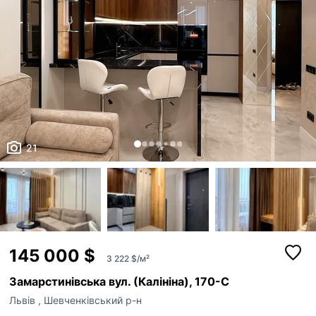
21
145 000 $
3 222 $/м²
Замарстинівська вул. (Калініна), 170-С
Львів
,
Шевченківський р-н