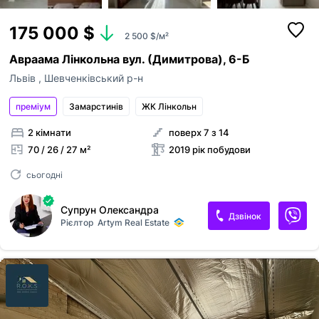
175 000 $
2 500 $/м²
Авраама Лінкольна вул. (Димитрова), 6-Б
Львів
,
Шевченківський р-н
преміум
Замарстинiв
ЖК Лінкольн
2 кімнати
поверх 7 з 14
70 / 26 / 27 м²
2019 рік побудови
сьогодні
Супрун Олександра
Дзвінок
Рієлтор
Artym Real Estate