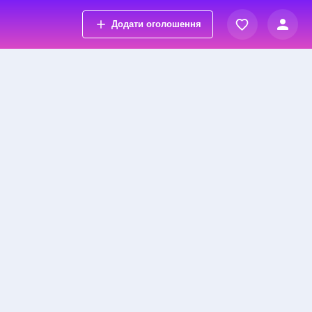
Додати оголошення
Вхід
Переглянуті оголошення
Реєстрація
Обрані оголошення
Контакти