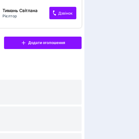
квартиру: 📍 Самий центр: Ратуша,
ки, кафе та церква — усе під боком.
Тимань Світлана
Дзвінок
ації в місті немає. 🏗 Якість та
Рієлтор
: Стіни товсті, стелі високі. Головний
плюс — залізобетонне перекриття. 🛋
лено якісний ремонт. Квартира повністю
проживання. 🔥 Комфорт: Індивідуальне
 справжній робочий камін у вітальні для
Додати оголошення
 атмосфери. 📐 Параметри: Загальна
 м², житлова — 49,4 м². Ідеальне
я для сім'ї. 🚗 ВЛАСНИЙ ГАРАЖ: Йде
.