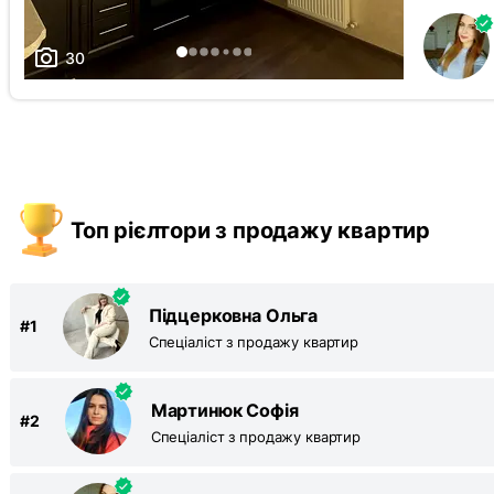
відеооглядом
З плануванням
купити цю 
ЦНАП, апте
Кращої лок
30
надійність
технічний 
Стан: Зроб
готова до 
опалення +
особливої
площа — 70
плануванн
Топ рієлтори з продажу квартир
разом із к..
Підцерковна Ольга
#
1
Спеціаліст з продажу квартир
Мартинюк Софія
#
2
Спеціаліст з продажу квартир