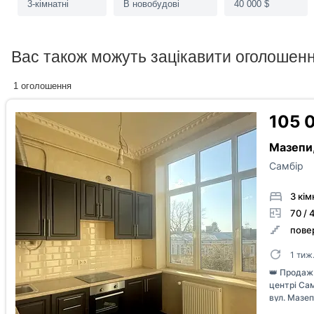
3-кімнатні
В новобудові
40 000 $
Є вода
Є газ
Є опале
Вас також можуть зацікавити оголошен
Резервне
1 оголошення
Працює ліфт
живлення
105 
Мазепи,
Супер фільтри
Самбір
3 кім
70 / 
повер
Переуступка
Без комісії
єОселя
1 тиж
👑 Продаж
центрі Са
вул. Мазеп
З
історични