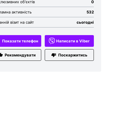
клюзивних об'єктів
0
ламна активність
532
нній візит на сайт
сьогодні
Показати телефон
Написати в Viber
Рекомендувати
Поскаржитись