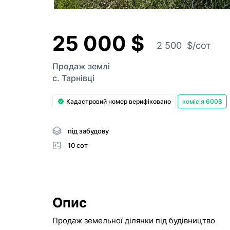
25 000 $
2 500 $/сот
Продаж землі
с. Тарнівці
Кадастровий номер верифіковано
комісія 600$
під забудову
10 сот
Опис
Продаж земельної ділянки під будівництво