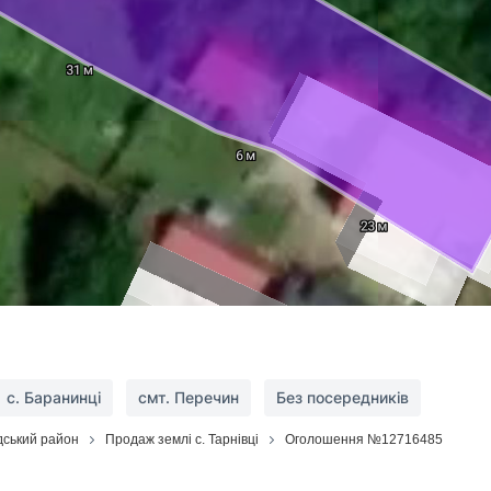
с. Баранинці
смт. Перечин
Без посередників
дський район
Продаж землі с. Тарнівці
Оголошення №12716485