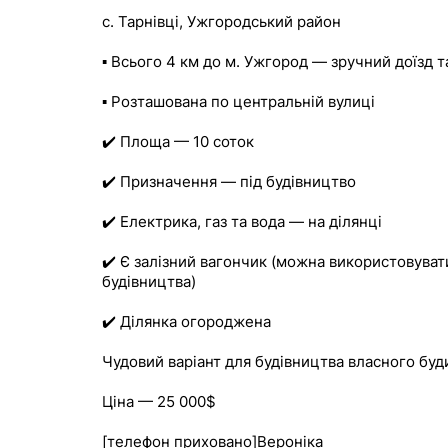
с. Тарнівці, Ужгородський район
▪️ Всього 4 км до м. Ужгород — зручний доїзд т
▪️ Розташована по центральній вулиці
✔️ Площа — 10 соток
✔️ Призначення — під будівництво
✔️ Електрика, газ та вода — на ділянці
✔️ Є залізний вагончик (можна використовувати
будівництва)
✔️ Ділянка огороджена
Чудовий варіант для будівництва власного буд
Ціна — 25 000$
[телефон приховано]Вероніка