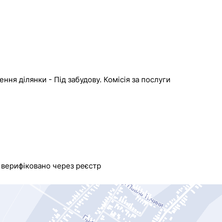
ння ділянки - Під забудову. Комісія за послуги
верифіковано через реєстр
Поскаржитись
телефон
Дода
+38