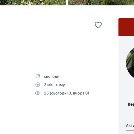
сьогодні
3 міс. тому
25 (сьогодні 0, вчора 0)
Ве
Акт