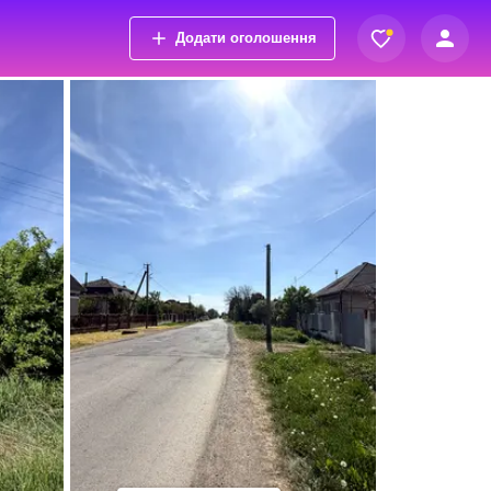
Додати оголошення
Вхід
Переглянуті оголошення
1
Реєстрація
Обрані оголошення
Контакти