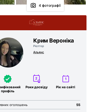
4 фотографії
Крим Вероніка
Рієлтор
Альянс
2
1
рифікований
Роки досвіду
Рік на сайті
профіль
ивних оголошень
55