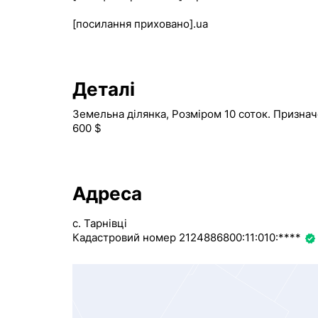
[посилання приховано].ua
Деталі
Земельна ділянка, Розміром 10 соток. Призначе
600 $
Адреса
с. Тарнівці
Кадастровий номер 2124886800:11:010:****