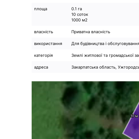
площа
0.1 га
10 соток
1000 м2
власність
Приватна власність
використання
Для будівництва і обслуговуванн
категорія
Землі житлової та громадської з
адреса
Закарпатська область, Ужгородськ