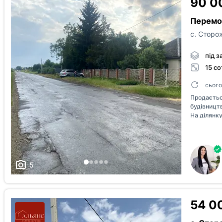
90 0
Перемог
с. Сторо
під з
15 со
сього
Продаєтьс
будівницт
На ділянку
краєвид, п
5
54 0