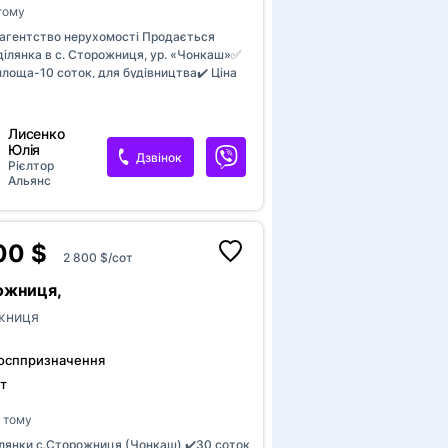
 тому
агентство нерухомості Продається
ділянка в с. Сторожниця, ур. «Чонкаш»✅
лоща-10 соток, для будівництва✔️ Ціна
Лисенко
Юлія
Дзвінок
Рієлтор
Альянс
00 $
2 800 $/сот
ожниця,
жниця
госппризначення
т
в тому
лянки с.Сторожниця (Чонкаш) ✔️30 соток