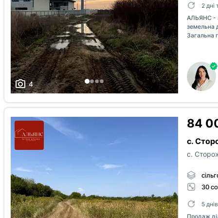
2 дні
АЛЬЯНС - 
земельна 
Загальна п
40000$
4
84 0
с. Стор
с. Сторо
сіль
30 со
5 дні
Продаж ді