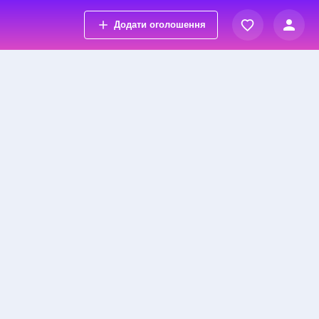
Додати оголошення
Вхід
Переглянуті оголошення
Реєстрація
Обрані оголошення
Контакти