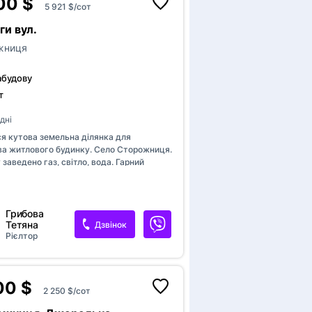
00 $
5 921 $/сот
и вул.
жниця
абудову
т
дні
я кутова земельна ділянка для
ва житлового будинку. Село Сторожниця.
 заведено газ, світло, вода. Гарний
оруч побудовані житлові будинки.
Грибова
Тетяна
Дзвінок
Рієлтор
00 $
2 250 $/сот