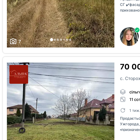
СГ ✔️фаса
приховано
нерухомос
7
70 0
с. Сторо
сіль
11 со
1 тиж
Продаєтьс
Ужгорода,
▪️призначе
повністю з