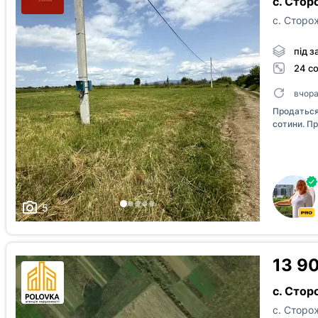
с. Сто
с. Сторо
під з
24 с
вчор
Продаться
сотини. Пр
5
13 9
с. Стор
с. Сторо