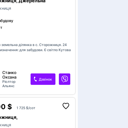
рожниця, Джерельна
жниця
абудову
от
а
 земельна ділянка в с. Сторожниця. 24
изначення: для забудови. Є світло Кутова
Станко
Оксана
Дзвінок
Рієлтор
Альянс
00 $
1 725 $/сот
ожниця,
жниця