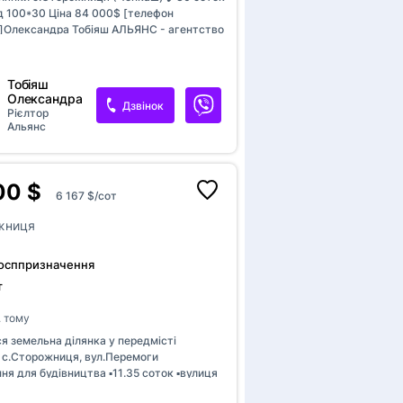
д 100*30 Ціна 84 000$ [телефон
]Олександра Тобіяш АЛЬЯНС - агентство
ті
Тобіяш
Олександра
Дзвінок
Рієлтор
Альянс
00 $
6 167 $/сот
жниця
госппризначення
т
. тому
я земельна ділянка у передмісті
 с.Сторожниця, вул.Перемоги
ння для будівництва ▪️11.35 соток ▪️вулиця
абудована ▪️поруч всі комунікації Ціна