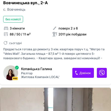
Вовчинецька вул., 2-А
с. Вовчинець
без комісії
3 кімнати
поверх 2 з 6
88 / 50 / 11 м²
2011 рік побудови
сьогодні
Продається готова до ремонту 3 кім. квартира поруч т.ц. "Метро та
"Veles Mall". Загальна площа – 87,5 м² 1-й поверх цегляного 5-
поверхового будинку. - Квартира здана, заведені всі комунікації! -
Квартира зручного функціонального планування, двостороння: кухня
з балконом, три окремі кімнати з лоджіями, роздільний санвузол,
Копаніцька Галина
місткий коридор. Відмінна локація в зеленій, відпочинковій зоні поруч
Дзвінок
Рієлтор
"Вовчинецькі гори" та річка, найбільші торгові центри міста, зупинка
Житлова Компанія LOCAL'
транспорту, школи та садочки.