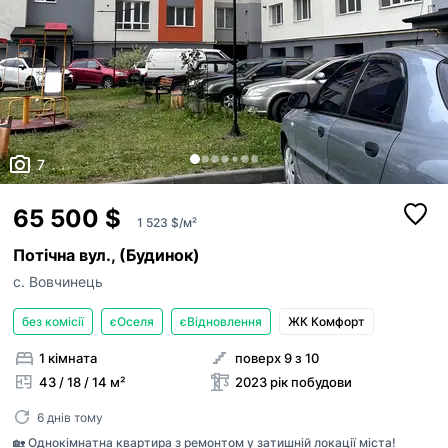
7
65 500 $
1 523 $/м²
Потічна вул., (Будинок)
с. Вовчинець
без комісії
єОселя
єВідновлення
ЖК Комфорт
1 кімната
поверх 9 з 10
43 / 18 / 14 м²
2023 рік побудови
6 днів тому
🏡 Однокімнатна квартира з ремонтом у затишній локації міста!