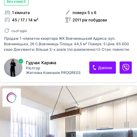
без комісії
1 кімната
поверх 5 з 6
45 / 17 / 14 м²
2011 рік побудови
сьогодні
Продаж 1-кімнатна квартира ЖК Вовчинецький Адреса: вул.
Вовчинецька, 2б С.Вовчинець Площа: 44,5 м² Поверх: 5 Ціна: 65 600
євро Документи: більше 3-х років (по домовленості) Стан: повністю
омебльована та укомплектована технікою Кондиціонер: є Тепла
підлога: всюди, де плитка Кімната: розділена на спальню та окрему
Гудчак Карина
кімнату Тамбур: закритий, використовується лише цією квартирою
Дзвінок
Рієлтор
(сусіди не проживають тривалий час) Залишається все, окрім
Житлова Компанія PROGRESS
особистих речей та 2-рівневого ліжка Район "Каскад-Позитрон" —
один з найпопулярніших і комфортних для життя в Івано-Франківську:
Спокійна, зелена й облаштована територія Усе необхідне поруч:
супермаркети, аптеки, школи, садки, лікарні Зручна транспортна
розв’яз...