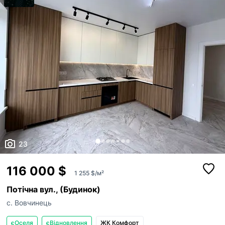
23
116 000 $
1 255 $/м²
Потічна вул., (Будинок)
с. Вовчинець
єОселя
єВідновлення
ЖК Комфорт