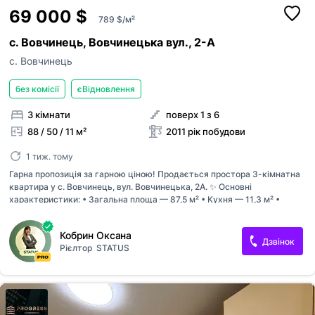
69 000 $
789 $/м²
с. Вовчинець, Вовчинецька вул., 2-А
с. Вовчинець
без комісії
єВідновлення
3 кімнати
поверх 1 з 6
88 / 50 / 11 м²
2011 рік побудови
1 тиж. тому
Гарна пропозиція за гарною ціною! Продається простора 3-кімнатна
квартира у с. Вовчинець, вул. Вовчинецька, 2А. ✨ Основні
характеристики: • Загальна площа — 87,5 м² • Кухня — 11,3 м² •
Житлова площа — 49,5 м² • 1 поверх із 5 • Цегляний будинок •
Індивідуальне газове опалення • Проведена електрика • Двостороннє
Кобрин Оксана
планування Квартира має зручне та функціональне планування, що
Дзвінок
Рієлтор
STATUS
забезпечує багато природного світла й комфорт для всієї родини.
Цегляний будинок добре зберігає тепло, а індивідуальне газове
опалення дозволяє самостійно контролювати витрати на комунальні
послуги. 📍 Будинок розташований у затишному районі з розвиненою
інфраструктурою. Поруч магазини, школа, дитячий садок, зупинки
гром...