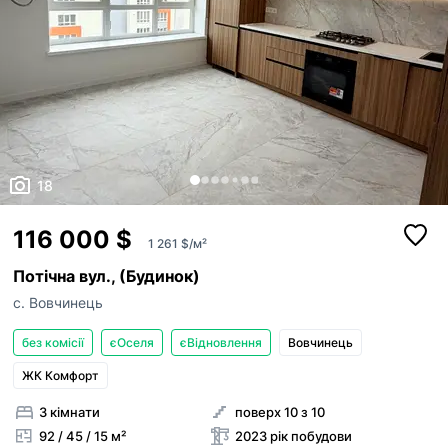
18
116 000 $
1 261 $/м²
Потічна вул., (Будинок)
с. Вовчинець
без комісії
єОселя
єВідновлення
Вовчинець
ЖК Комфорт
3 кімнати
поверх 10 з 10
92 / 45 / 15 м²
2023 рік побудови