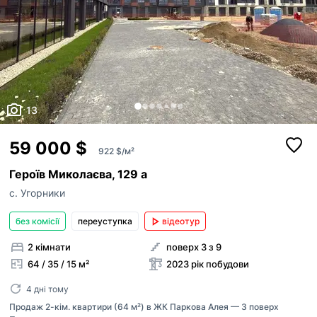
13
59 000 $
922 $/м²
Героїв Миколаєва, 129 а
с. Угорники
без комісії
переуступка
відеотур
2 кімнати
поверх 3 з 9
64 / 35 / 15 м²
2023 рік побудови
4 дні тому
Продаж 2-кім. квартири (64 м²) в ЖК Паркова Алея — 3 поверх