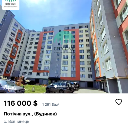
30
116 000 $
1 261 $/м²
Потічна вул., (Будинок)
с. Вовчинець