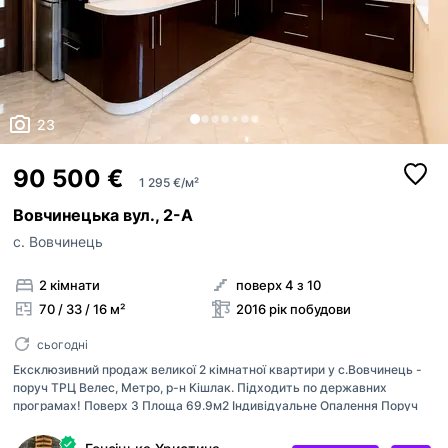
23
90 500 €
1 295 €/м²
Вовчинецька вул., 2-А
с. Вовчинець
2 кімнати
поверх 4 з 10
70 / 33 / 16 м²
2016 рік побудови
сьогодні
Ексклюзивний продаж великої 2 кімнатної квартири у с.Вовчинець -
поруч ТРЦ Велес, Метро, р-н Кішлак. Підходить по державних
програмах! Поверх 3 Площа 69.9м2 Індивідуальне Опалення Поруч
Вовчинеуькі гори, річка! Також поблизу магазини, громадський
транспорт, школи та вся необхідна інфраструктура. Ця квартира