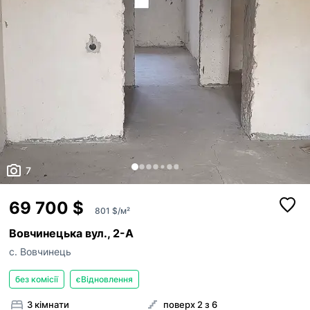
7
69 700 $
801 $/м²
Вовчинецька вул., 2-А
с. Вовчинець
без комісії
єВідновлення
3 кімнати
поверх 2 з 6