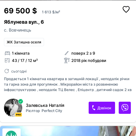
69 500 $
1 613 $/м²
Яблунева вул., 6
с. Вовчинець
ЖК Затишна оселя
1 кімната
поверх 2 з 9
43 / 17 / 12 м²
2018 рік побудови
сьогодні
Продається 1 кімнатна квартира в затишній локації , неподалік річки
та гарна зона для прогулянок . Мікрорайон міста з розвиненою
інфраструктурою , неподалік ТЦ Велес , Епіцентр , дитячий садок 2 хв
від будинку , міні маркети в дворі та дитячий майданчик . Вільна
парковка для авто. 43,1 м2 загальна площа , комфортний 2 поверх ,
Залевська Наталія
індивідуальне опалення. Проживає орендар , плата 220$ готовий
Дзвінок
Рієлтор
Perfeсt City
продовжити оренду , якщо ви цікавитесь під інвестицію. Документи
більше 3-х років , оформлені за покупцем