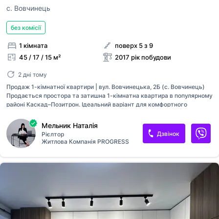
с. Вовчинець
без комісії
1 кімната
поверх 5 з 9
45 / 17 / 15 м²
2017 рік побудови
2 дні тому
Продаж 1-кімнатної квартири | вул. Вовчинецька, 2Б (с. Вовчинець)
Продається простора та затишна 1-кімнатна квартира в популярному
районі Каскад–Позитрон. Ідеальний варіант для комфортного
проживання або вигідної інвестиції. Характеристики: • Площа — 44,5
м² • Поверх — 5 • Документи — більше 3 років Стан квартири: •
Мельник Наталія
Повністю омебльована та укомплектована технікою • Є кондиціонер
Дзвінок
Рієлтор
• Тепла підлога всюди, де плитка • Кімната розділена на спальню та
Житлова Компанія PROGRESS
окрему кімнату • Закритий тамбур (користується тільки ця
квартира) У квартирі залишається все, окрім особистих речей та
двоярусного ліжка. Локація: Один з найкомфортніших районів міста
— Каскад–Позитрон. Поруч є все необхідне для життя: • ТЦ «Арсен»...