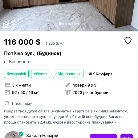
22
116 000 $
1 255 $/м²
Потічна вул., (Будинок)
с. Вовчинець
без комісії
єОселя
єВідновлення
ЖК Комфорт
3 кімнати
поверх 9 з 9
92 / 50 / 16 м²
2023 рік побудови
1 тиж. тому
Продається дуже світла 3-кімнатна квартира з якісним ремонтом,
укомплектованою кухнею у зданій, обжитій новобудові! Загальна
площа становить 92,4 м2, чудове двостороннє планування -
простора кухня, три окремих кімнати світлі, сонячні з неймовірним
краєвидом на Вовчинецькі гори. ІНДИВІДУАЛЬНЕ ГАЗОВЕ ОПАЛЕННЯ!
Закала Назарій