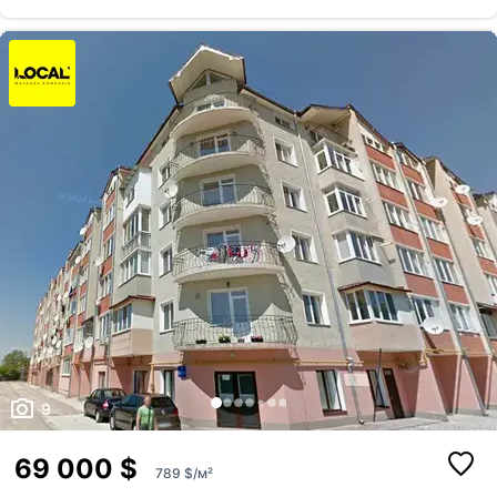
оренду. 📲 Хочете переглянути квартиру або дізнатися більше?
Телефонуйте
9
69 000 $
789 $/м²