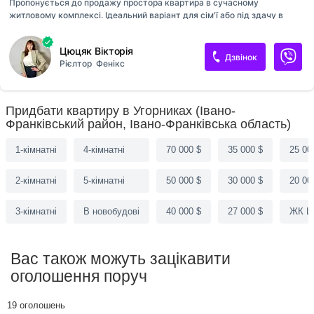
Пропонується до продажу простора квартира в сучасному
житловому комплексі. Ідеальний варіант для сім'ї або під здачу в
оренду. Характеристики: • Площа: 64 м². • Поверх: 3 з 17
(комфортний низький поверх). • Планування: роздільне, панорамні
Цюцяк Вікторія
вікна (багато світла). Переваги ЖК: • Якість: Надійне будівництво,
Дзвінок
Рієлтор
Фенікс
сучасна архітектура. • Безпека: Закрита територія, охорона,
відеонагляд. • Дозвілля: Дитячі та спортивні майданчики у дворі. •
Інфраструктура: Поруч зупинки транспорту, магазини, школа,
паркова зона. Будинок зданий та запущені всі міські комунікації.
Придбати квартиру в Угорниках (Івано-
Квартира готова до переглядів. Телефонуйте для уточнення деталей!
Франківський район, Івано-Франківська область)
Є відеоогляд кв...
1-кімнатні
4-кімнатні
70 000 $
35 000 $
25 00
2-кімнатні
5-кімнатні
50 000 $
30 000 $
20 00
3-кімнатні
В новобудові
40 000 $
27 000 $
ЖК Ш
Вас також можуть зацікавити
оголошення поруч
19 оголошень