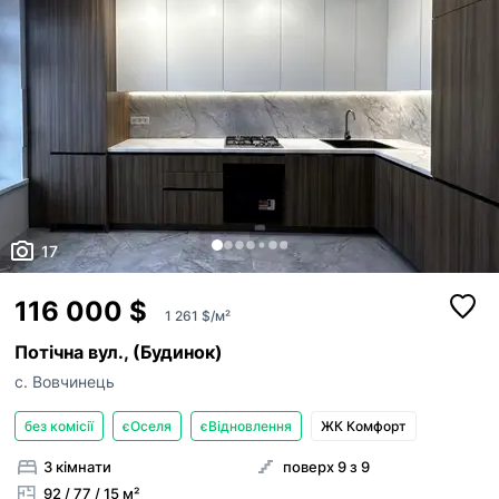
17
116 000 $
1 261 $/м²
Потічна вул., (Будинок)
с. Вовчинець
без комісії
єОселя
єВідновлення
ЖК Комфорт
3 кімнати
поверх 9 з 9
92 / 77 / 15 м²