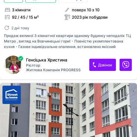
3 кімнати
поверх 10 з 10
92 / 45 / 15 м²
2023 рік побудови
2 дні тому
Продаж великої 3 кімнатної квартири зданому будинку неподалік ТЦ
Метро , вигляд на Вовчинецькі гори! - Повністю укомплектована
кухня - Газове індивідуальне опалення, встановлено якісний
конденсаційний котел Арістон - Підігрів підлоги всюди де плитка - 2
роздільні санвузли Закритий внутрішній двір, великий гостьовий
Генсіцька Христина
паркінг для авто. Вся необхідна інфраструктура поруч- ссдочок,
Дзвінок
Рієлтор
школа.
Житлова Компанія PROGRESS