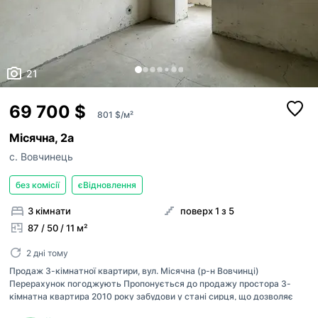
21
69 700 $
801 $/м²
Місячна, 2а
с. Вовчинець
без комісії
єВідновлення
3 кімнати
поверх 1 з 5
87 / 50 / 11 м²
2 дні тому
Продаж 3-кімнатної квартири, вул. Місячна (р-н Вовчинці)
Перерахунок погоджують Пропонується до продажу простора 3-
кімнатна квартира 2010 року забудови у стані сирця, що дозволяє
зробити ремонт на свій смак. 📍 Розташування: вул. Місячна, район