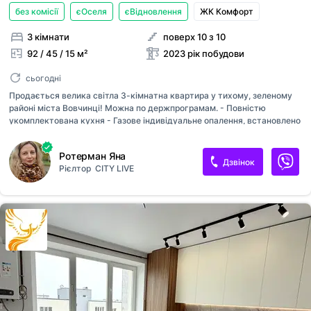
без комісії
єОселя
єВідновлення
ЖК Комфорт
3 кімнати
поверх 10 з 10
92 / 45 / 15 м²
2023 рік побудови
сьогодні
Продається велика світла 3-кімнатна квартира у тихому, зеленому
районі міста Вовчинці! Можна по держпрограмам. - Повністю
укомплектована кухня - Газове індивідуальне опалення, встановлено
якісний конденсаційний котел Арістон - Підігрів підлоги всюди де є
плитка - Роздільний санвузол Закритий внутрішній двір, великий
Ротерман Яна
гостьовий паркінг для авто. Вся необхідна інфраструктура поруч:
Дзвінок
Рієлтор
CITY LIVE
ТРЦ Метро, ТРЦ Велес, магазини, школи, дитячий садочок, зручне
транспортне сполучення до центру міста. Є відео квартири, пишіть/
телефонуйте!