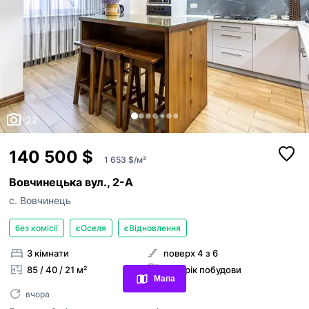
22
140 500 $
1 653 $/м²
Вовчинецька вул., 2-А
с. Вовчинець
без комісії
єОселя
єВідновлення
Переглянуті оголошення
3 кімнати
поверх 4 з 6
Обрані оголошення
85 / 40 / 21 м²
2011 рік побудови
Мапа
Контакти
вчора