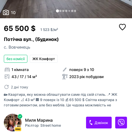
10
65 500 $
1 523 $/м²
Потічна вул., (Будинок)
с. Вовчинець
без комісії
ЖК Комфорт
1 кімната
поверх 9 з 10
43 / 17 / 14 м²
2023 рік побудови
2 дні тому
🏡 Квартира, яку можна облаштувати саме під свій стиль. 📍 ЖК
Комфорт 📐 43 м² 🏢 9 поверх із 10 💰 65 500 $ Світла квартира з
готовим ремонтом, але без меблів. Це чудова можливість не
переплачувати за чужі дизайнерські рішення та облаштувати простір
так, як хочеться саме вам. ✨ Переваги: 🔸 якісний ремонт — без
Миля Марина
додаткових витрат на чорнові роботи; 🔸 9 поверх; 🔸 сучасний
Дзвінок
Рієлтор
Street home
житловий комплекс із доглянутою прибудинковою територією; 🔸
відмінний варіант як для власного проживання, так і для здачі в