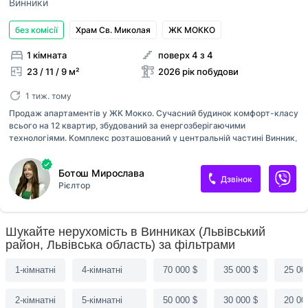
Винники
без комісії
Храм Св. Миколая
ЖК МОККО
1 кімната
поверх 4 з 4
23 / 11 / 9 м²
2026 рік побудови
1 тиж. тому
Продаж апартаментів у ЖК Мокко. Сучасний будинок комфорт-класу
всього на 12 квартир, збудований за енергозберігаючими
технологіями. Комплекс розташований у центральній частині Винник,
у розвиненому районі з хорошою інфраструктурою та зручним
сполученням громадського транспорту. Чудовий варіант як для
Ботош Мирослава
власного проживання, так і для інвестиції. Площа апартаментів — 23
Дзвінок
Рієлтор
м². Здача будинку — 2027 рік. Можливе розтермінування. Вартість —
29 990$. Продаж без комісії для покупця. Також є варіанти 2
кімнатних квартир та комерційних площ
Шукайте нерухомість в Винниках (Львівський
район, Львівська область) за фільтрами
1-кімнатні
4-кімнатні
70 000 $
35 000 $
25 00
2-кімнатні
5-кімнатні
50 000 $
30 000 $
20 00