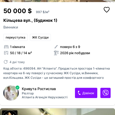
50 000 $
997 $/м²
Кільцева вул., (Будинок 1)
Винники
переуступка
ЖК Сусіди
1 кімната
поверх 6 з 9
50 / 18 / 14 м²
2026 рік побудови
4 дні тому
Код об'єкта: 496094. АН "Атланта". Продається простора 1-кімнатна
квартира на 6-му поверсі у сучасному ЖК Сусіди, м.Винники,
вул.Кільцева. ЖК Сусіди - це затишний простір для комфортного
життя по супер ціні. Комплекс поєднує сучасну архітектуру,
енергоефективні технології та спокій. 1-кім квартира знаходиться на
Кривута Ростислав
6- му поверсі з 11, звідки відкривається неймовірний краєвид.
Дзвінок
Рієлтор
Загальна площа 50,15м². Висота стель — 2,7м. В пішій доступності
Атланта Агенція Нерухомості
супермаркети, магазини, аптеки, нова, зупинка транспорту. Ідеально
підійде для особистого проживання чи під інвестицію. Співпрацюємо
з ріелторами. Зацікавила квартира - телефонуйте.