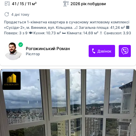
41 / 15 / 11 м²
2026 рік побудови
4 дні тому
Продається 1-кімнатна квартира в сучасному житловому комплексі
«Сусіди-2», м. Винники, вул. Кільцева. 📐 Загальна площа: 41,24 м² 🏢
Поверх: 3 з 9 🍽 Кухня: 10,73 м² 🛏 Кімната: 14,69 м² 🚿 Санвузол: 3,93
м² 🌿 Лоджія: 6,03 м² Квартира має продумане планування: простора
кухня з виходом на лоджію, окрема спальня, зручний коридор та
Рогожинський Роман
санвузол. Комфортний 3-й поверх — один із найбільш затребуваних
Дзвінок
Рієлтор
для проживання. ЖК «Сусіди-2» будується у затишній частині
Винників на вул. Кільцева. Комплекс передбачає індивідуальне
опалення, цегляне будівництво, наземний паркінг, дитячий майданчик
та комерційні приміщення для щоденних потреб мешканців.
Переваги: ✔ комфортний 3 поверх; ✔ функціональне планування; ✔
вел...