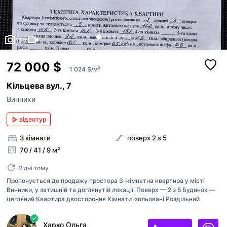
13
72 000 $
1 024 $/м²
Кільцева вул., 7
Винники
відеотур
3 кімнати
поверх 2 з 5
70 / 41 / 9 м²
2 дні тому
Пропонується до продажу простора 3-кімнатна квартира у місті
Винники, у затишній та доглянутій локації. Поверх — 2 з 5 Будинок —
цегляний Квартира двостороння Кімнати ізольовані Роздільний
санвузол Два засклені балкони Вікна металопластикові Є підвал
Доглянутий під’їзд Будинок з ОСББ, охайна прибудинкова територія,
Харко Ольга
встановлено відеонагляд. Тихий двір, поруч школа та дитячий садок,