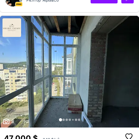
Рієлтор
Alpia&Co
8
47 000 $