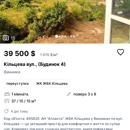
15
39 500 $
1 070 $/м²
Кільцева вул., (Будинок 4)
Винники
переуступка
ЖК ЖБК Кільцева
1 кімната
поверх 3 з 9
37 / 15 / 15 м²
4 дні тому
Код об'єкта: 495820. АН "Атланта". ЖБК Кільцева у Винниках по вул.
Кільцева — це затишний простір для комфортного життя по супер
ціні. Комплекс поєднує сучасну архітектуру, енергоефективні