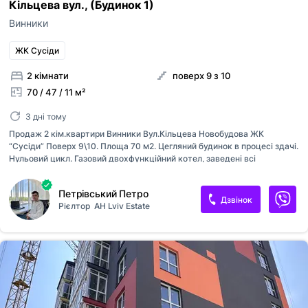
Кільцева вул., (Будинок 1)
ким із рієлторів вашого агентства їх закріпити.
Оголошення неактуальне
Винники
Зареєструйте рієлторів АН на
RIELTOR.UA
, т
привʼяжіть їхні акаунти до акаунту АН, щоб:
Неправильні фото
ЖК Сусіди
бачити сукупну статистику та витрати п
Неправильне відео
оголошенням ваших рієлторів,
2 кімнати
поверх 9 з 10
поповнювати баланс вашим рієлторам,
Неправильна адреса
70 / 47 / 11 м²
бачити в кабінеті всі оголошення, створ
вашими рієлторами,
Інше
Прикріпити файл
3 дні тому
оголошення рієлторів були брендовані 
Максимум 10 Мб на одне фото, формат: jpeg/j
Я - власник об'єкту
вашого АН
Продаж 2 кім.квартири Винники Вул.Кільцева Новобудова ЖК
“Сусіди” Поверх 9\10. Площа 70 м2. Цегляний будинок в процесі здачі.
Це мій ексклюзив
Нульовий цикл. Газовий двохфункційний котел, заведені всі
Надіслати
комунікації, у квартирі можливість вільного перепланування, два
Об'єкт не існує
санвузли. Панорамний вигляд з балкону. Продаж по переуступці. Є
Петрівський Петро
відеоогляд. Ціна 72 000$ Торг
Дзвінок
Рієлтор
АН Lviv Estate