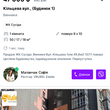
940 $/м²
Кільцева вул., (Будинок 1)
Винники
ЖК Сусіди
1 кімната
поверх 9 з 10
50 / 17 / 18 м²
1 міс. тому
Продаж ЖК Сусіди. Винники Вул. Кільцева 1кім 49,8м2 10/11 поверх
Цегляне будівництво, індивідуальне опалення. Переуступка
Маланчак Софія
Дзвінок
Рієлтор
VRUBEL Estate