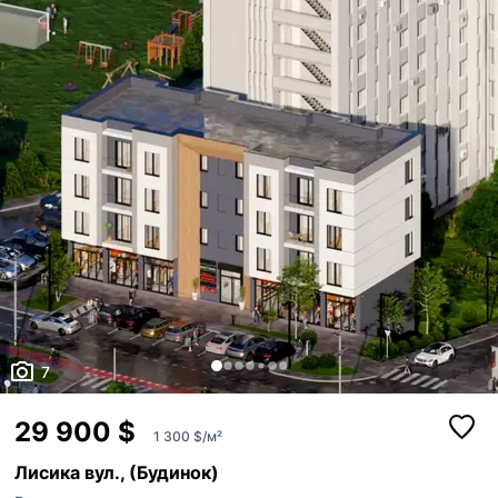
7
29 900 $
1 300 $/м²
Лисика вул., (Будинок)