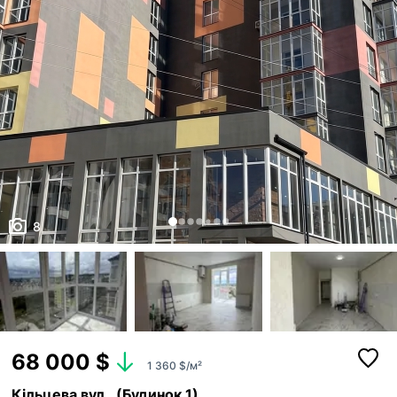
8
68 000 $
1 360 $/м²
Кільцева вул., (Будинок 1)