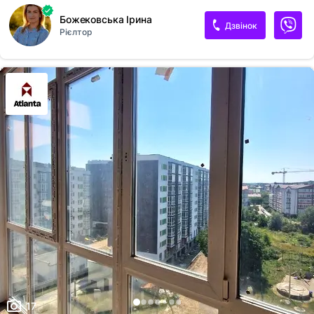
контурний котел, вікна 6 камерний поофіль 2 камениц склопакет,
Божековська Ірина
добротні вхідні двері з млф накланками, всі лічильники з
Дзвінок
Рієлтор
автоматичною передачею даних, корзини під кондиціонер, гостьовий
та підземний паркінг, двір закритий без авто, дитячий та спортивний
майданчик. До центральної частини 20 хв. Поруч кінцева 40
маршрутки, школи, супермаркет. Запланова здача - березень 2027
17