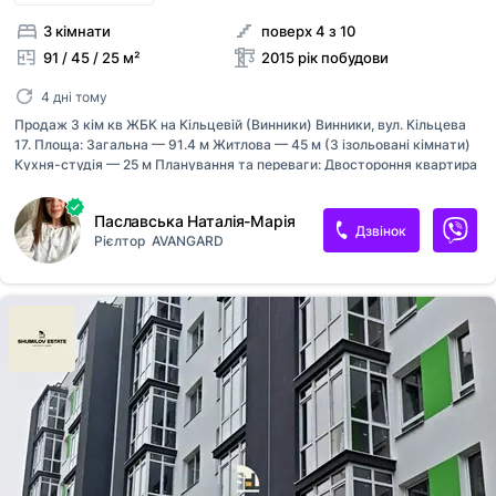
3 кімнати
поверх 4 з 10
91 / 45 / 25 м²
2015 рік побудови
4 дні тому
Продаж 3 кім кв ЖБК на Кільцевій (Винники) Винники, вул. Кільцева
17. Площа: Загальна — 91.4 м Житлова — 45 м (3 ізольовані кімнати)
Кухня-студія — 25 м Планування та переваги: Двостороння квартира
Два окремі санвузли Простора кухня-студія. Технічні
характеристики: Опалення: індивідуальне газове (котел) Стіни: цегла
Паславська Наталія-Марія
та газоблок Утеплення: мінеральна вата (12 см) Комунікації:
Дзвінок
Рієлтор
AVANGARD
Підключені вода та електроенергія Газ підведений (ще не
підключений) Вартість: 750 $/м Здача будинку: літо 2026 року Є
детальний відеоогляд. Телефонуйте!