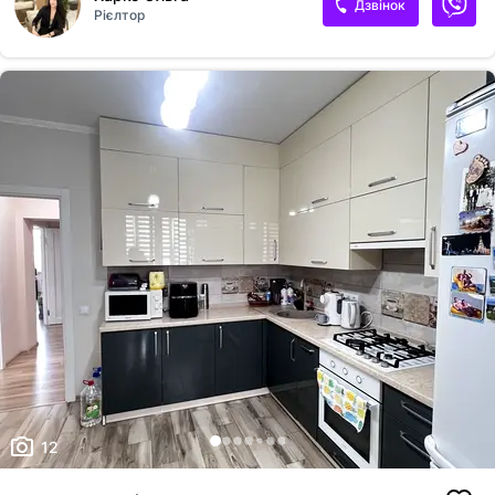
Дзвінок
Рієлтор
до парку 5 хвилин пішки. Зручна локація, хороший доїзд до Львова.
Ключі на руках, покази у зручний час.
12