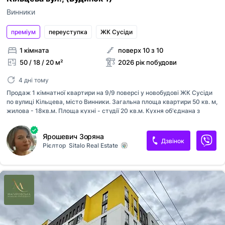
Винники
преміум
переуступка
ЖК Сусіди
1 кімната
поверх 10 з 10
50 / 18 / 20 м²
2026 рік побудови
4 дні тому
Продаж 1 кімнатної квартири на 9/9 поверсі у новобудові ЖК Сусіди
по вулиці Кільцева, місто Винники. Загальна площа квартири 50 кв. м,
жилова - 18кв.м. Площа кухні - студії 20 кв.м. Кухня об'єднана з
лоджією. Встановлений двоконтурний газовий котел, панорамні
вікна, підігрів підлоги. У квартирі зроблений ремонт. На стінах
Ярошевич Зоряна
декоративна штукатурка. Встановлені міжкімнатні двері, покладений
Дзвінок
Рієлтор
Sitalo Real Estate
ламінат в кімнаті, натяжна стеля. Розведена електрика, встановлені
розетки , автомати Шнайдер, реле та ПЗВ. Будинок знаходиться у
затишному районі Винник з розвинутою інфраструктурою. Поруч
зупинка гром. транспорту, магазини, супермаркет, аптеки, школа,
дит. садочок тощо. Продаж по переуступці. Код об'єкта: 1...