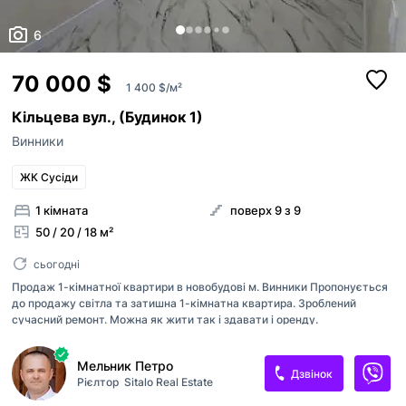
6
70 000 $
1 400 $/м²
Кільцева вул., (Будинок 1)
Винники
ЖК Сусіди
1 кімната
поверх 9 з 9
50 / 20 / 18 м²
сьогодні
Продаж 1-кімнатної квартири в новобудові м. Винники Пропонується
до продажу світла та затишна 1-кімнатна квартира. Зроблений
сучасний ремонт. Можна як жити так і здавати і оренду.
Характеристики: • Загальна площа – 50 м² • Житлова – 20 м² • Кухня –
18 м² • Поверх – 9 із 9 Код об'єкта: 17564
Мельник Петро
Дзвінок
Рієлтор
Sitalo Real Estate