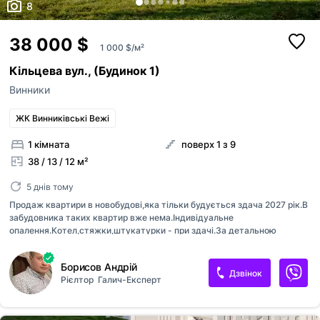
8
38 000 $
1 000 $/м²
Кільцева вул., (Будинок 1)
Винники
ЖК Винниківські Вежі
1 кімната
поверх 1 з 9
38 / 13 / 12 м²
5 днів тому
Продаж квартири в новобудові,яка тільки будується здача 2027 рік.В
забудовника таких квартир вже нема.Індивідуальне
опалення.Котел,стяжки,штукатурки - при здачі.За детальною
інформацією звертайтесь.. Можливе розтермінування.Без СП
Борисов Андрій
Дзвінок
Рієлтор
Галич-Експерт