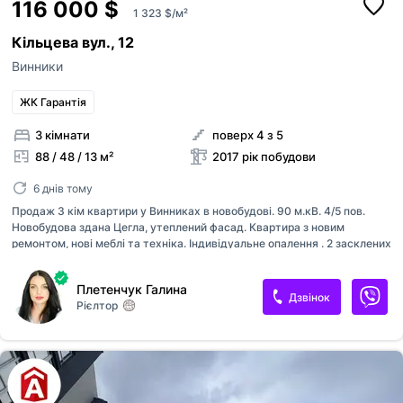
116 000 $
1 323 $/м²
Кільцева вул., 12
Винники
ЖК Гарантія
3 кімнати
поверх 4 з 5
88 / 48 / 13 м²
2017 рік побудови
6 днів тому
Продаж 3 кім квартири у Винниках в новобудові. 90 м.кВ. 4/5 пов.
Новобудова здана Цегла, утеплений фасад. Квартира з новим
ремонтом, нові меблі та техніка. Індивідуальне опалення . 2 засклених
балкони. Три ізольовані кімнати, роздільні санвузли. Квартира
двохстороння. До квартири належить підвал. Продається з усім ,
Плетенчук Галина
забирають лиш особисті речі 116000$
Дзвінок
Рієлтор