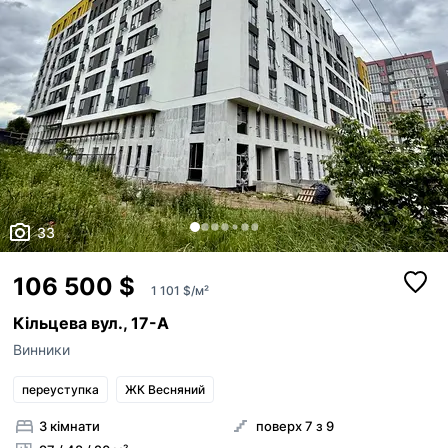
33
106 500 $
1 101 $/м²
Кільцева вул., 17-А
Винники
переуступка
ЖК Весняний
3 кімнати
поверх 7 з 9