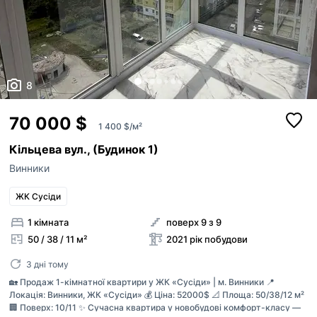
8
70 000 $
1 400 $/м²
Кільцева вул., (Будинок 1)
Винники
ЖК Сусіди
1 кімната
поверх 9 з 9
50 / 38 / 11 м²
2021 рік побудови
3 дні тому
🏡 Продаж 1-кімнатної квартири у ЖК «Сусіди» | м. Винники 📍
Локація: Винники, ЖК «Сусіди» 💰 Ціна: 52000$ 📐 Площа: 50/38/12 м²
🏢 Поверх: 10/11 ✨ Сучасна квартира у новобудові комфорт-класу —