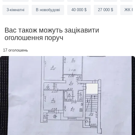
3-кімнатні
В новобудові
40 000 $
27 000 $
ЖК P
Вас також можуть зацікавити
оголошення поруч
17 оголошень