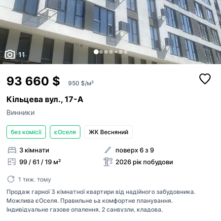
11
93 660 $
950 $/м²
Кільцева вул., 17-А
Винники
без комісії
єОселя
ЖК Весняний
3 кімнати
поверх 6 з 9
99 / 61 / 19 м²
2026 рік побудови
1 тиж. тому
Продаж гарної 3 кімнатної квартири від надійного забудовника.
Можлива єОселя. Правильне ьа комфортне планування.
Індивідуальне газове опалення, 2 санвузли, кладова,
гардеробна,чорновий ремонь( чорнова стяжка та штукатурка), 2