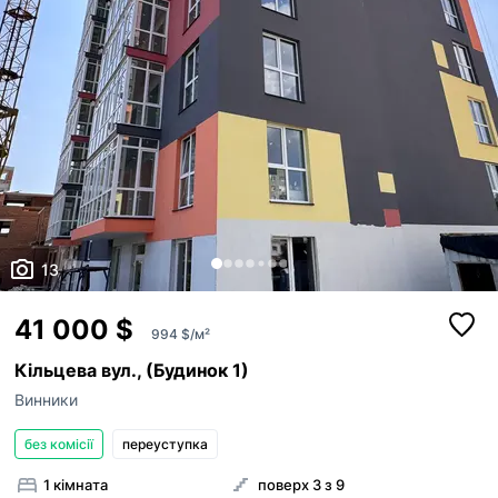
13
41 000 $
994 $/м²
Кільцева вул., (Будинок 1)
Винники
без комісії
переуступка
1 кімната
поверх 3 з 9