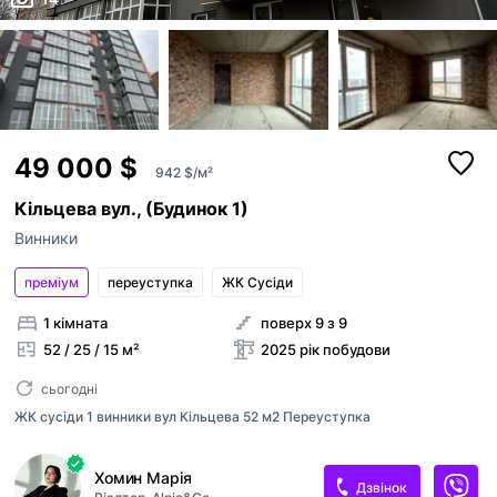
49 000 $
942 $/м²
Кільцева вул., (Будинок 1)
Винники
преміум
переуступка
ЖК Сусіди
1 кімната
поверх 9 з 9
52 / 25 / 15 м²
2025 рік побудови
сьогодні
ЖК сусіди 1 винники вул Кільцева 52 м2 Переуступка
Хомин Марія
Дзвінок