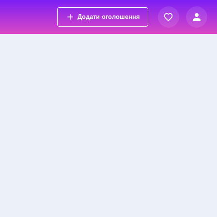
Додати оголошення
Вхід
Переглянуті оголошення
Реєстрація
Обрані оголошення
Контакти