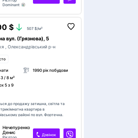
Рієлтор
Dominant
00 $
507 $/м²
а вул. (Грязнова), 5
жя
,
Олександрівський р-н
сто
нати
1990 рік побудови
43 / 8 м²
х 5 з 9
а
ься до продажу затишна, світла та
 трикімнатна квартира в
вському районі по вул. Фортечна.
розташована на комфортному 5-му
поверхового будинку. В будинку
Нечепуренко
СББ, замінені металопластикові вікна,
Денис
Дзвінок
стково оновлений та охайний. Загальна
Рієлтор