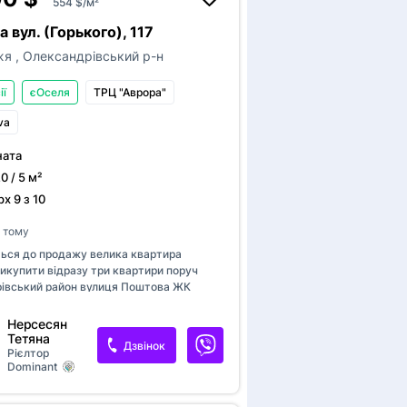
554 $/м²
 вул. (Горького), 117
жя
,
Олександрівський р-н
ії
єОселя
ТРЦ "Аврора"
va
ната
20 / 5 м²
х 9 з 10
в тому
П
ься до продажу велика квартира
икупити відразу три квартири поруч
т
івський район вулиця Поштова ЖК
Дода
Новобуд. Розташована в Центрі міста,
поверх десятиповерхового нового
Нерсесян
квартирі автономне опалення, пристойні
Тетяна
Публікац
Дзвінок
п
дворі дитячий майданчик, все в кроковій
Рієлтор
користува
Dominant
і. Показ у зручне для вас час .В
Якщо на в
 додані план це інших варіантів квартир
п
ви хочете
.