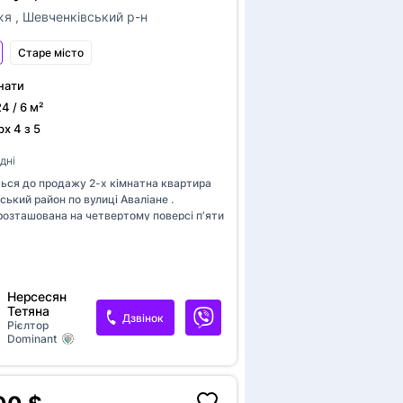
жя
,
Шевченківський р-н
стосований до крісла колісного
Старе місто
нати
24 / 6 м²
х 4 з 5
дні
диціонер
ься до продажу 2-х кімнатна квартира
ький район по вулиці Аваліане .
розташована на четвертому поверсі пʼяти
о будинку. Будинок цегляний у квартирі
я меблі є колонка . Показ у зручний час
еністю
Нерсесян
Тетяна
Дзвінок
Рієлтор
Dominant