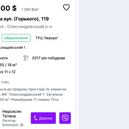
ким із рі
000 $
1 350 $/м²
Зареєстр
привʼяжіт
 вул. (Горького), 119
ба
жя
,
Олександрівський р-н
ог
по
єВідновлення
ТРЦ "Аврора"
бач
ва
андрівський 1
ог
ва
нати
2017 рік побудови
 55 / 18 м²
х 11 з 12
в тому
ься до продажу простора 3х кімнатна
в ЖК “Олександрівський 1” Загальна
00 м² •Новобудова 11 поверх 12ти
го будинку.Дизайнерський ремонт у
 стилі.Світлі тони, дорогі матеріали,
Нерсесян
 освітлення Квартира повністю
Тетяна
Дзвінок
ована заходь та живи. Індивідуальне
Рієлтор
Dominant
Простора кухня з обідньою зоною,