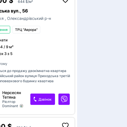
00 $
644 $/м²
ння
Є інтернет
ька вул., 56
жя
,
Олександрівський р-н
ення
ТРЦ "Аврора"
нати
34 / 9 м²
х 3 з 5
 тому
ься до продажу двокімнатна квартира
ійський район вулиця Приходська третій
иповерхового будинку квартира
ажна високі стелі будинок цегляний
два кондиціонери новий балкон недалеко
Нерсесян
єВідновлення
екту зупинка транспорту базар магазини
Тетяна
Дзвінок
кафе все в кроковій доступності.
Рієлтор
Dominant
00 $