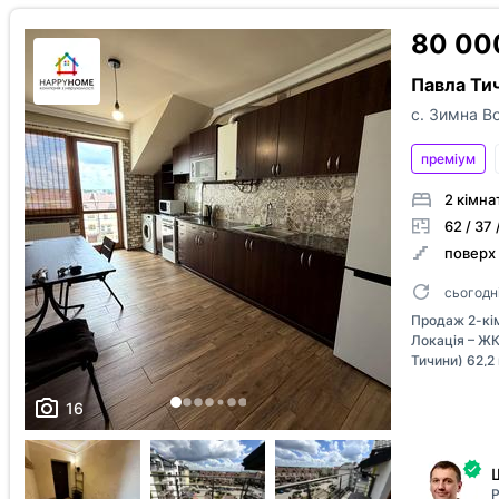
відеооглядом
З плануванням
80 00
Павла Тич
с. Зимна В
преміум
2 кімна
62 / 37 
поверх 
сьогодн
Продаж 2-кім
Локація – ЖК
Тичини) 62,2
до продажу з
Зимна Вода 
16
проживання н
ремонтом та 
проживати бе
характерист
Р