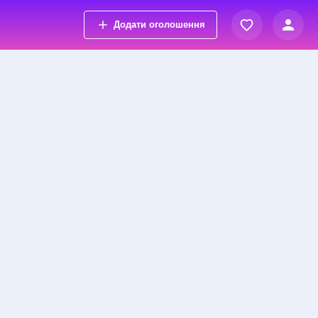
Додати оголошення
Вхід
Переглянуті оголошення
Реєстрація
Обрані оголошення
Контакти