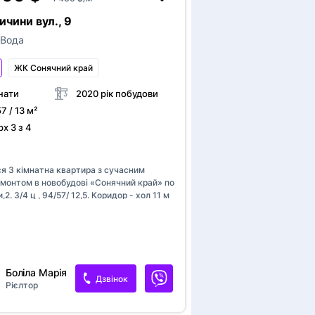
ння
Є інтернет
. Благоустрій: Доглянуте подвір'я,
ичини вул., 9
айданчик та зони відпочинку. Найкраща
ивіть у центрі подій, зберігаючи...
 Вода
ЖК Сонячний край
нати
2020 рік побудови
57 / 13 м²
х 3 з 4
а
я 3 кімнатна квартира з сучасним
емонтом в новобудові «Сонячний край» по
,2. 3/4 ц , 94/57/ 12,5. Коридор - хол 11 м
алкона . Опалення двохконтурний котел .
 зроблений євроремонт, який робився для
єВідновлення
проживання . Квартира продається з
 меблями та побутовою технікою.
Боліла Марія
Дзвінок
Рієлтор