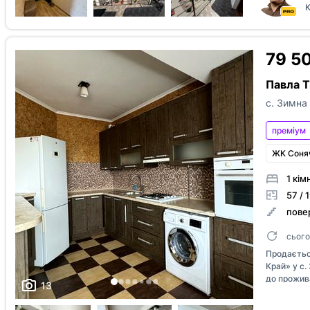
23,2 м² Кімн
К
опалення • Я
залишаються
двір - Будин
район для пр
79 5
громадського
Павла Т
с. Зимна
преміум
ЖК Соня
1 кім
57 / 
повер
сього
Продаєтьс
Край» у с.
до прожив
13
вкладень. 
5 (мансард