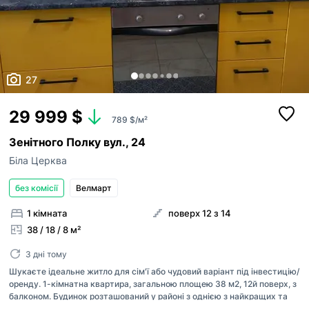
27
29 999 $
789 $/м²
Зенітного Полку вул., 24
Біла Церква
без комісії
Велмарт
1 кімната
поверх 12 з 14
38 / 18 / 8 м²
3 дні тому
Шукаєте ідеальне житло для сім'ї або чудовий варіант під інвестицію/
оренду. 1-кімнатна квартира, загальною площею 38 м2, 12й поверх, з
балконом. Будинок розташований у районі з однією з найкращих та
найбільш розвинених інфраструктур у місті. Усього в 1-2 хвилинах