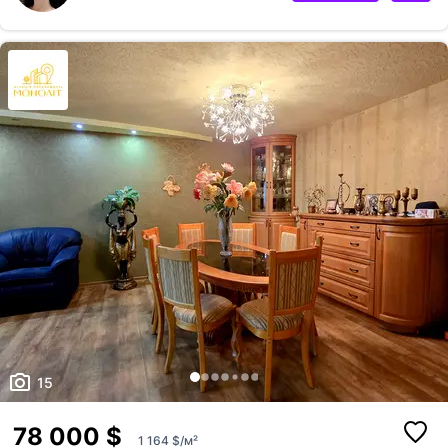
Пропозиція від АН Злагода
15
78 000 $
1 164 $/м²