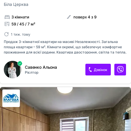
Біла Церква
3 кімнати
поверх 4 з 9
59 / 45 / 7 м²
1 тиж. тому
Продаж 3-кімнатної квартири на масиві Незалежності. Загальна
площа квартири – 59 м². Кімнати окремі, що забезпечує комфортне
проживання для всієї родини. Квартира двостороння, світла та тепла,
має два балкони. Будинок розташований у зручному районі з
розвиненою інфраструктурою. Поруч знаходяться магазини,
Савенко Альона
супермаркети, зупинки громадського транспорту та все необхідне
Дзвінок
Рієлтор
для комфортного життя. Квартира стане гарним варіантом як для
власного проживання, так і для здачі в оренду. Телефонуйте, щоб
дізнатися більше та домовитися про перегляд.