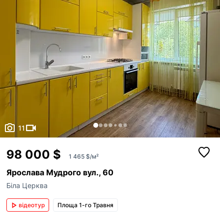
11
Поскаржитись
98 000 $
1 465 $/м²
телефон
Додати оголошення
+38
Ярослава Мудрого вул., 60
Біла Церква
Публікація оголошень доступна для зареєстр
причина
користувачів в ролі “Рієлтор” чи “Власник“.
відеотур
Площа 1-го Травня
Якщо на вашій сторінці АН залишились оголош
ви хочете опублікувати, будь ласка,
напишіть
повідомлення
Неправильна ціна