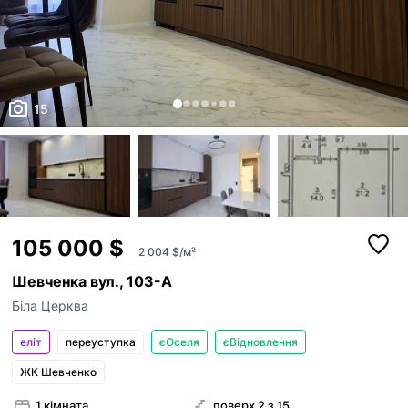
15
105 000 $
2 004 $/м²
Шевченка вул., 103-А
Біла Церква
еліт
переуступка
єОселя
єВідновлення
ЖК Шевченко
1 кімната
поверх 2 з 15