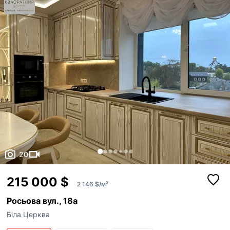
20
215 000 $
2 146 $/м²
Росьова вул., 18а
Біла Церква