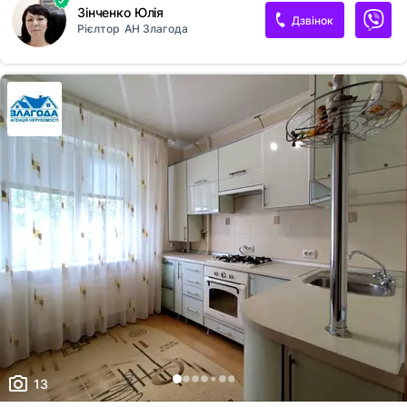
Зінченко Юлія
залишаються усі меблі Є тамбур на 2 квартири Хороші сусіди Поруч
Дзвінок
Рієлтор
АН Злагода
школа, садочок, маркети, річка,инаберкжна, зупинка транспорту Ціна
67000$ АН Злагода:
13