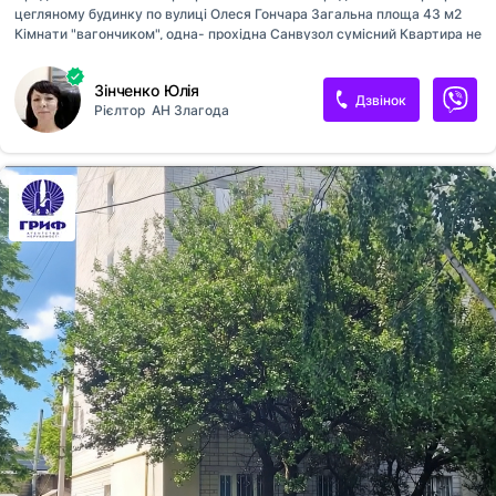
цегляному будинку по вулиці Олеся Гончара Загальна площа 43 м2
Кімнати "вагончиком", одна- прохідна Санвузол сумісний Квартира не
кутова Розташована на 5 поверсі Квартира повністю під власний
ремонт Прекрасна локація: поруч річка з набережною, школа,
Зінченко Юлія
садочок у дворі, маркети, ринок, хороше транспортне сполучення
Дзвінок
Рієлтор
АН Злагода
Ціна 40000$ АН Злагода