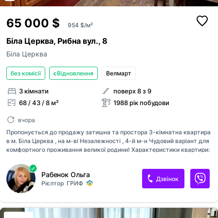
65 000 $
954 $/м²
Біла Церква, Рибна вул., 8
Біла Церква
без комісії
єВідновлення
Велмарт
3 кімнати
поверх 8 з 9
68 / 43 / 8 м²
1988 рік побудови
вчора
Пропонується до продажу затишна та простора 3-кімнатна квартира
в м. Біла Церква , на м-ві Незалежності , 4-й м-н Чудовий варіант для
комфортного проживання великої родини! Характеристики квартири:
Загальна площа: 68,1 кв.м Планування: 3 окремі кімнати,
функціональний квадратний коридор, засклений балкон Санвузол:
Рабенок Ольга
роздільний, встановлено бойлер Стан: охайний житловий стан, світла
Дзвінок
Рієлтор
ГРИФ
та тепла квартира, вікна замінені на металопластикові Головна
фішка: з вікон відкривається чудовий панорамний вид на озеро
Інфраструктура та локація: Розвинений та спокійний район. У пішій
доступності знаходяться школи, дитячі садки, супермаркети,