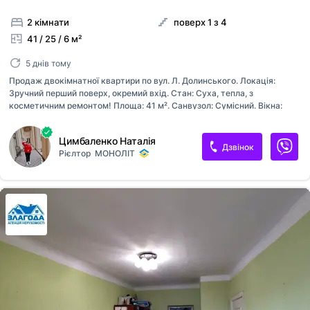
2 кімнати
поверх 1 з 4
41 / 25 / 6 м²
5 днів тому
Продаж двокімнатної квартири по вул. Л. Долинського. Локація:
Зручний перший поверх, окремий вхід. Стан: Суха, тепла, з
косметичним ремонтом! Площа: 41 м². Санвузол: Сумісний. Вікна:
Металопластикові. Продається без меблів (залишається лише
стильна шафа-купе). АН Моноліт Не проґавте шанс на вашу ідеальну
Цимбаленко Наталія
квартиру!
Дзвінок
Рієлтор
МОНОЛІТ