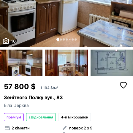
10
57 800 $
1 194 $/м²
Зенітного Полку вул., 83
Біла Церква
преміум
єВідновлення
4-й мікрорайон
2 кімнати
поверх 2 з 9