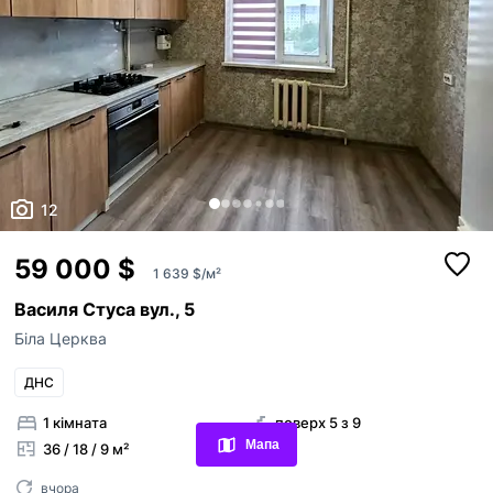
12
59 000 $
1 639 $/м²
Василя Стуса вул., 5
Біла Церква
Переглянуті оголошення
ДНС
Обрані оголошення
1 кімната
поверх 5 з 9
Мапа
36 / 18 / 9 м²
Контакти
вчора