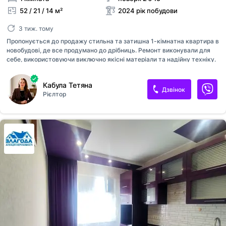
52 / 21 / 14 м²
2024 рік побудови
3 тиж. тому
Пропонується до продажу стильна та затишна 1-кімнатна квартира в
новобудові, де все продумано до дрібниць. Ремонт виконували для
себе, використовуючи виключно якісні матеріали та надійну техніку.
Квартира повністю готова до проживання та не потребує жодних
додаткових вкладень. Квартира розташована на комфортному 2-му
Кабула Тетяна
поверсі, тепла та світла, з висотою стелі 2,63 м. Будинок з
Дзвінок
Рієлтор
централізованим опаленням з індивідуальними регуляторами тепла
для кожної квартири, що дає можливість самостійно регулювати
температуру та витрати на опалення . У всіх зонах, де покладена
плитка, облаштована тепла підлога, встановлені якісні
енергоефективні вікна та дерев'яні міжкімнатні двері з хорошою
шумоізоляцією. П...