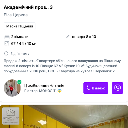
Академічний пров., 3
Біла Церква
Масив Піщаний
2 кімнати
поверх 8 з 10
67 / 44 / 10 м²
5 днів тому
Продаж 2-кімнатної квартири збільшеного планування на Піщаному
масиві 8 поверх із 10 Площа: 67 м² Кухня: 10 м² Будинок: цегляний
побудований в 2006 році, ОСББ Квартира не кутова! Переваги: 2
великі засклені лоджії Якісний ремонт Частково залишаються меблі з
натурального дерева Вбудована техніка Зручне розташування –
Цимбаленко Наталія
поруч магазини , школа , садочки та зупинки.
Дзвінок
Рієлтор
МОНОЛІТ