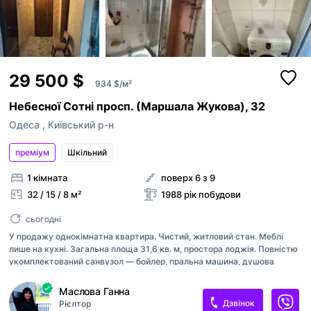
29 500 $
934 $/м²
Небесної Сотні просп. (Маршала Жукова), 32
Одеса
,
Київський р-н
преміум
Шкільний
1 кімната
поверх 6 з 9
32 / 15 / 8 м²
1988 рік побудови
сьогодні
У продажу однокімнатна квартира. Чистий, житловий стан. Меблі
лише на кухні. Загальна площа 31,6 кв. м, простора лоджія. Повністю
укомплектований санвузол — бойлер, пральна машина, душова
кабіна — все в дуже хорошому стані. Лоджія потребує капітального
ремонту (видно на ФОТО). Будинок знаходиться на проспекті
Маслова Ганна
Небесної Сотні, неподалік від ЖМ «Райдужний». Просторе, зелене
Дзвінок
Рієлтор