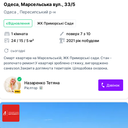
ким із рієлторів вашого агентства їх закріпити.
Одеса, Марсельська вул., 33/5
Оголошення неактуальне
Зареєструйте рієлторів АН на
RIELTOR.UA
, т
Одеса
,
Пересипський р-н
привʼяжіть їхні акаунти до акаунту АН, щоб:
Неправильні фото
єВідновлення
ЖК Приморські Сади
бачити сукупну статистику та витрати п
Неправильне відео
оголошенням ваших рієлторів,
1 кімната
поверх 7 з 10
поповнювати баланс вашим рієлторам,
Неправильна адреса
бачити в кабінеті всі оголошення, створ
24 / 15 / 5 м²
2021 рік побудови
вашими рієлторами,
Інше
Прикріпити файл
оголошення рієлторів були брендовані 
сьогодні
Максимум 10 Мб на одне фото, формат: jpeg/j
Я - власник об'єкту
вашого АН
Смарт квартира на Марсельській, ЖК Приморські сади. Стан -
розпочато ремонт.У квартирі зроблено стяжку, вигороджено
Це мій ексклюзив
санвузол.Закрита доглянута територія. Цілодобова охорона,
Надіслати
Об'єкт не існує
відеоспостереження. На території є аптека, тренажерний зал,
стоматологія.Дуже цікава пропозиція !
Назаренко Тетяна
Дзвінок
Рієлтор