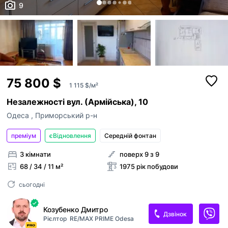
9
75 800 $
1 115 $/м²
Незалежності вул. (Армійська), 10
Одеса
,
Приморський р-н
преміум
єВідновлення
Середній фонтан
3 кімнати
поверх 9 з 9
68 / 34 / 11 м²
1975 рік побудови
сьогодні
Козубенко Дмитро
Дзвінок
Рієлтор
RE/MAX PRIME Odesa