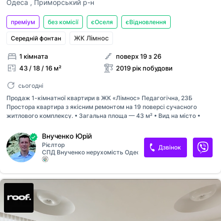
Одеса
,
Приморський р-н
преміум
без комісії
єОселя
єВідновлення
ЖК Лімнос
Середній фонтан
1 кімната
поверх 19 з 26
43 / 18 / 16 м²
2019 рік побудови
сьогодні
Продаж 1-кімнатної квартири в ЖК «Лімнос» Педагогічна, 23Б
Простора квартира з якісним ремонтом на 19 поверсі сучасного
житлового комплексу. • Загальна площа — 43 м² • Вид на місто •
Кухонна зона та зона відпочинку • Залишаються всі меблі та техніка
Ціна — 74 000 $ Для покупця комісія відсутня. Фото відповідають
Внученко Юрій
дійсності. Деталі та запис на перегляд — за телефоном або в
Рієлтор
Дзвінок
повідомленнях.
СПД Внученко нерухомість Одеса