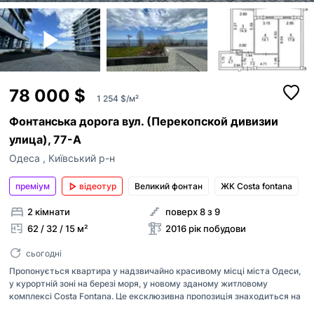
78 000 $
1 254 $/м²
Фонтанська дорога вул. (Перекопской дивизии
улица), 77-А
Одеса
,
Київський р-н
преміум
відеотур
Великий фонтан
ЖК Costa fontana
2 кімнати
поверх 8 з 9
62 / 32 / 15 м²
2016 рік побудови
сьогодні
Пропонується квартира у надзвичайно красивому місці міста Одеси,
у курортній зоні на березі моря, у новому зданому житловому
комплексі Costa Fontana. Це ексклюзивна пропозиція знаходиться на
13-й станції Великого Фонтану. Простора двокімнатна квартира на