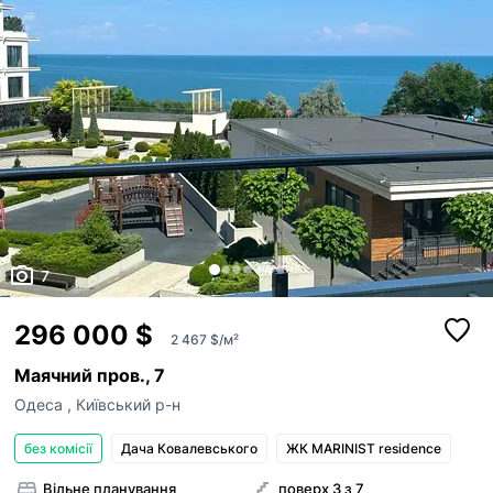
7
296 000 $
2 467 $/м²
Маячний пров., 7
Одеса
,
Київський р-н
без комісії
Дача Ковалевського
ЖК MARINIST residence
Вільне планування
поверх 3 з 7