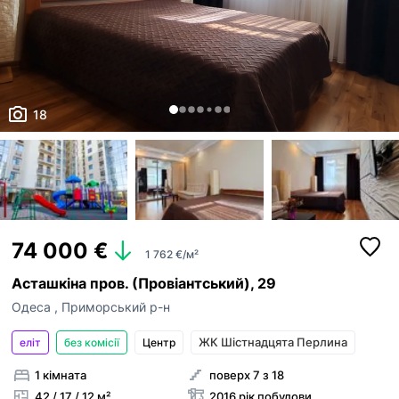
18
74 000 €
1 762 €/м²
Асташкіна пров. (Провіантський), 29
Одеса
,
Приморський р-н
ЖК Шістнадцята Перлина
еліт
без комісії
Центр
1 кімната
поверх 7 з 18
42 / 17 / 12 м²
2016 рік побудови