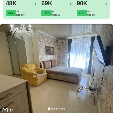
48K
69K
90K
$
$
$
за
за
за
+4%
+5%
+2%
півроку
півроку
півроку
17