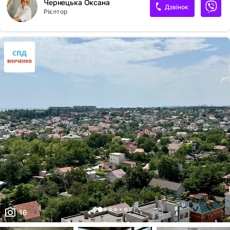
Чернецька Оксана
Дзвінок
Рієлтор
16