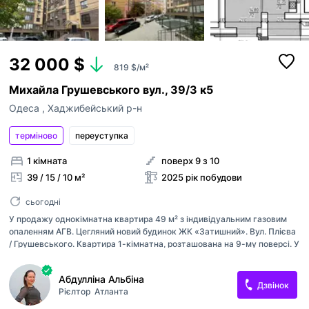
32 000 $
819 $/м²
Михайла Грушевського вул., 39/3 к5
Одеса
,
Хаджибейський р-н
терміново
переуступка
1 кімната
поверх 9 з 10
39 / 15 / 10 м²
2025 рік побудови
сьогодні
У продажу однокімнатна квартира 49 м² з індивідуальним газовим
опаленням АГВ. Цегляний новий будинок ЖК «Затишний». Вул. Плієва
/ Грушевського. Квартира 1-кімнатна, розташована на 9-му поверсі. У
будинку всього 10 поверхів. Кухня та спальня. Велика лоджія.
Основні переваги будинку — це низька поверховість, цегляні товсті
Абдулліна Альбіна
стіни, газ та індивідуальне опалення АГВ. Велике зелене подвір'я, є
Дзвінок
Рієлтор
Атланта
паркувальні місця. Поруч чудова транспортна розв'язка, продуктовий
ринок та супермаркет. Школа та садок. Переуступка. Телефонуйте!