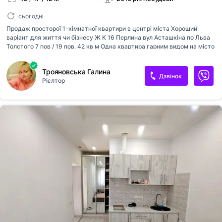
сьогодні
Продаж просторої 1-кімнатної квартири в центрі міста Хороший
варіант для життя чи бізнесу Ж К 16 Перлина вул Асташкіна по Льва
Толстого 7 пов / 19 пов. 42 кв м Одна квартира гарним видом на місто
Якісний авторський ремонт, в світлих тонах, вбудована велика шафа
Простора світла спальня з двоспальним ліжком та диваном
Трояновська Галина
Вбудована кухня, збудована побутова техніка. Багато місць для
Дзвінок
Рієлтор
зберігання, лоджія Бойлер, кондиціонер, телевізор, пральна машинка
автомат При продажі в квартирі все залишиться На першому поверсі
,супермаркет Копійка, Єва, кафе аптека та багато іншого. На другому
поверсі фітнес клуб із басейном, закритий дитячий майданчик У
будинку є генератор, паркінг територія, Що Охороняє...