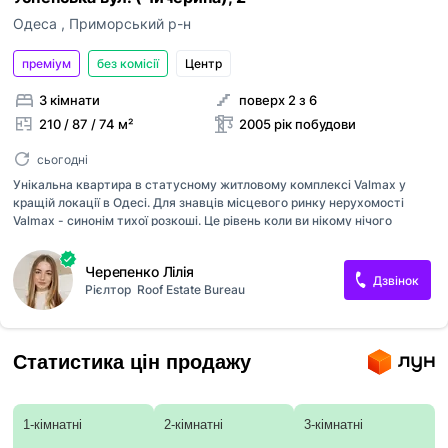
Одеса
,
Приморський р-н
преміум
без комісії
Центр
3 кімнати
поверх 2 з 6
210 / 87 / 74 м²
2005 рік побудови
сьогодні
Унікальна квартира в статусному житловому комплексі Valmax у
кращій локації в Одесі. Для знавців місцевого ринку нерухомості
Valmax - синонім тихої розкоші. Це рівень коли ви нікому нічого
більше не доказуєте. Комплекс розташований у історичному центрі
Одеси і утопає в деревах парк ім. Тараса Шевченка. Територія
Черепенко Лілія
комплексу величезна (4га) та має статус найприватнішої території у
Дзвінок
Рієлтор
Roof Estate Bureau
місті. Простора квартира з сучасним і актуальним інтерʼєром та
вдалим плануванням ідеально підійде для дружньої сімʼї. То окремі
спальні, зонована кухня - вітальня 74,4 метри з виходом на терасу.
Два додаткових балкони зі спальні та ванної кімнати, гостьовий
Статистика цін продажу
санвузол та велика кладова. Весь інтерʼєр провідних сві...
1-кімнатні
2-кімнатні
3-кімнатні