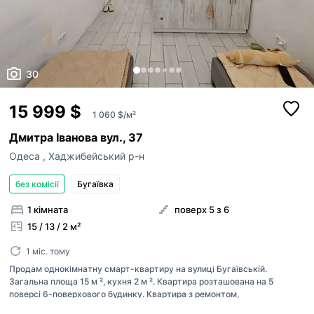
30
15 999 $
1 060 $/м²
Дмитра Іванова вул., 37
Одеса
,
Хаджибейський р-н
без комісії
Бугаївка
1 кімната
поверх 5 з 6
15 / 13 / 2 м²
1 міс. тому
Продам однокімнатну смарт-квартиру на вулиці Бугаївській.
Загальна площа 15 м ², кухня 2 м ². Квартира розташована на 5
поверсі 6-поверхового будинку. Квартира з ремонтом,
укомплектована меблями: є кондиціонер, обладнана кухня та все