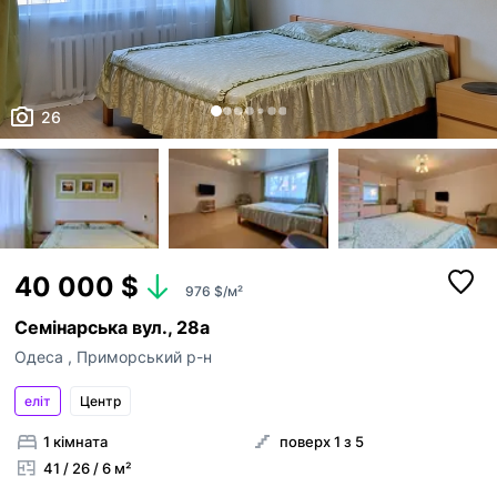
26
40 000 $
976 $/м²
Семінарська вул., 28а
Одеса
,
Приморський р-н
еліт
Центр
1 кімната
поверх 1 з 5
41 / 26 / 6 м²