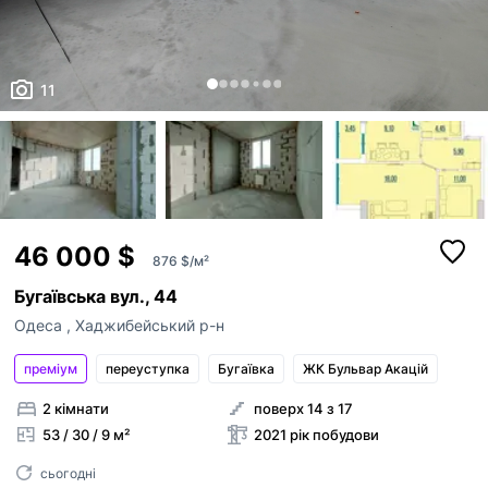
11
46 000 $
876 $/м²
Бугаївська вул., 44
Одеса
,
Хаджибейський р-н
преміум
переуступка
Бугаївка
ЖК Бульвар Акацій
2 кімнати
поверх 14 з 17
53 / 30 / 9 м²
2021 рік побудови
сьогодні