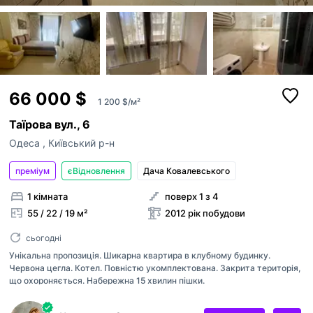
66 000 $
1 200 $/м²
Таїрова вул., 6
Одеса
,
Київський р-н
преміум
єВідновлення
Дача Ковалевського
1 кімната
поверх 1 з 4
55 / 22 / 19 м²
2012 рік побудови
сьогодні
Унікальна пропозиція. Шикарна квартира в клубному будинку.
Червона цегла. Котел. Повністю укомплектована. Закрита територія,
що охороняється. Набережна 15 хвилин пішки.