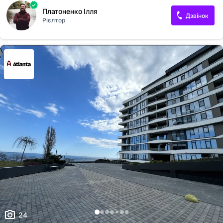
необхідне для комфортного проживання. Тиха та затишна — чудовий
Платоненко Ілля
варіант як для життя, так і для оренди. Будинок з територією, що
Дзвінок
Рієлтор
охороняється, що забезпечує безпеку і спокій. Відмінна локація:
поруч зупинка транспорту біля гіпермаркету, пішою доступністю
ТРЦ, заправка, дитяча поліклініка, Михайлівський сквер. У радіусі
500 метрів — банки, аптеки, лікарні, школи, дитячі садки, пошта, парк
та зелені зони.
24