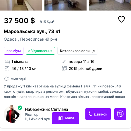
37 500 $
815 $/м²
Марсельська вул., 73 к1
Одеса
,
Пересипський р-н
преміум
єВідновлення
Котовского селище
1 кімната
поверх 11 з 16
46 / 18 / 10 м²
2015 рік побудови
сьогодні
У продажу 1 кім квартира на вулиці Семена Палія , 11 -й поверх, 46
кв.м, студія, квартира з ремонтом , вбудовані кухонні меблі. велика
лоджія - засклена, вид на море. Квартира вільна , оперативний показ
Переглянуті оголошення
Набережних Світлана
Обрані оголошення
Дзвінок
Рієлтор
Мапа
ЦН АvaloN вул. С.Палія 119
Контакти