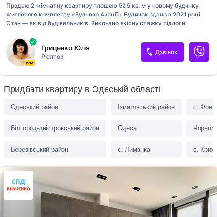
Продаю 2-кімнатну квартиру площею 52,5 кв. м у новому будинку
житлового комплексу «Бульвар Акації». Будинок здано в 2021 році.
Стан — як від будівельників. Виконано якісну стяжку підлоги.
Встановлено енергозберігаючі металопластикові вікна. Броньовані
вхідні двері. Батареї опалення встановлені та підключені. У зимовий
Гриценко Юлія
період опалення будинку здійснюється за допомогою автономної
Дзвінок
Рієлтор
дахової котельні. У пішій доступності від новобудови знаходяться
супермаркети «Таврія» та «Ідеал», АТБ, Савицький та Дюковський
парки. Поруч розташовані поштове відділення, кафе, салони,
банківські установи, аптеки та лікарня. У сусідньому кварталі є
Придбати квартиру в Одеській області
школа та дитячий садок. Транспортна розв'язка дозволяє швидко
доїхат...
Одеський район
Ізмаїльський район
с. Фонт
Білгород-дністровський район
Одеса
Чорномо
Березівський район
с. Лиманка
с. Криж