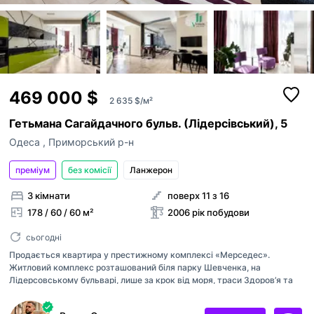
469 000 $
2 635 $/м²
Гетьмана Сагайдачного бульв. (Лідерсівський), 5
Одеса
,
Приморський р-н
преміум
без комісії
Ланжерон
3 кімнати
поверх 11 з 16
178 / 60 / 60 м²
2006 рік побудови
сьогодні
Продається квартира у престижному комплексі «Мерседес».
Житловий комплекс розташований біля парку Шевченка, на
Лідерсовському бульварі, лише за крок від моря, траси Здоров’я та
парку Шевченка. За плануванням: передпокій, пральня/технічне
приміщення, гостьовий санвузол, кухня-вітальня з відкритою