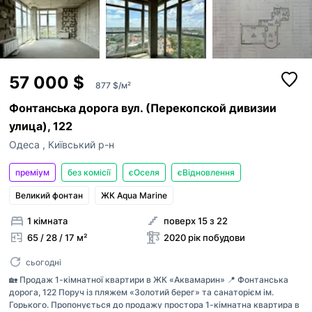
57 000 $
877 $/м²
Фонтанська дорога вул. (Перекопской дивизии
улица), 122
Одеса
,
Київський р-н
преміум
без комісії
єОселя
єВідновлення
Великий фонтан
ЖК Aqua Marine
1 кімната
поверх 15 з 22
65 / 28 / 17 м²
2020 рік побудови
сьогодні
🏡 Продаж 1-кімнатної квартири в ЖК «Аквамарин» 📍 Фонтанська
дорога, 122 Поруч із пляжем «Золотий берег» та санаторієм ім.
Горького. Пропонується до продажу простора 1-кімнатна квартира в