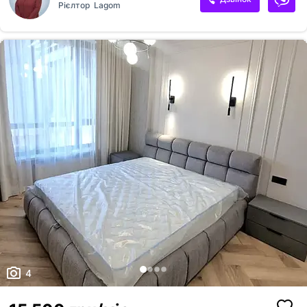
Рієлтор
Lagom
спальня, санвузол та лоджія. Квартира з сучасним ремонтом,
повністю укомплектована меблями та технікою. У наявності:
вбудована кухня з обідньою зоною, двоспальне ліжко, шафа-
гардероб, робоче місце, холодильник, пральна машина, духова шафа,
варильна поверхня, телевізор, витяжка, електрочайник. Встановлена
резервна система живлення...
4