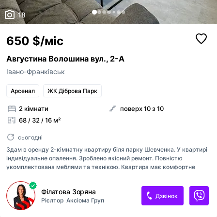
18
650 $/міс
Августина Волошина вул., 2-А
Івано-Франківськ
Арсенал
ЖК Діброва Парк
2 кімнати
поверх 10 з 10
68 / 32 / 16 м²
сьогодні
Здам в оренду 2-кімнатну квартиру біля парку Шевченка. У квартирі
індивідуальне опалення. Зроблено якісний ремонт. Повністю
укомплектована меблями та технікою. Квартира має комфортне
двостороннє планування! З вікон відкривається неймовірний
краєвид! Житловий комплекс закритого типу з обмеженим в'їздом на
Філатова Зоряна
територію. Має хороше місцерозташування та зручне транспортне
Дзвінок
Рієлтор
Аксіома Груп
сполучення. Деталі по телефону!