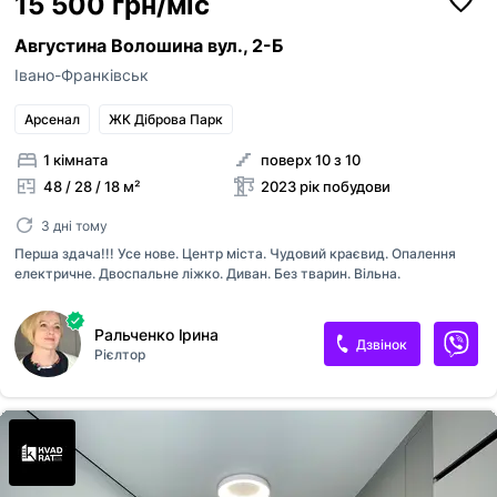
15 500 грн/міс
Августина Волошина вул., 2-Б
Івано-Франківськ
Арсенал
ЖК Діброва Парк
1 кімната
поверх 10 з 10
48 / 28 / 18 м²
2023 рік побудови
3 дні тому
Перша здача!!! Усе нове. Центр міста. Чудовий краєвид. Опалення
електричне. Двоспальне ліжко. Диван. Без тварин. Вільна.
Ральченко Ірина
Дзвінок
Рієлтор