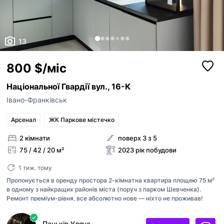
13
800 $/міс
Національної Гвардії вул., 16-К
Івано-Франківськ
Арсенал
ЖК Паркове містечко
2 кімнати
поверх 3 з 5
75 / 42 / 20 м²
2023 рік побудови
1 тиж. тому
Пропонується в оренду простора 2-кімнатна квартира площею 75 м²
в одному з найкращих районів міста (поруч з парком Шевченка).
Ремонт преміум-рівня, все абсолютно нове — ніхто не проживав!
Головні переваги: Перша здача: меблі, текстиль та техніка повністю
нові. Комфортний 3 поверх: ідеальна висота для життя. Простір та
Паньків Уляна