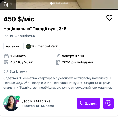
7
450 $/міс
Національної Гвардії вул., 3-В
Івано-Франківськ
ЖК Central Park
Арсенал
1 кімната
поверх 9 з 10
40 / 16 / 20 м²
2024 рік побудови
5 днів тому
Здається 1-кімнатна квартира у сучасному житловому комплексі. •
Площа: 39,6 м² • Поверх: 9-й • Планування: кухня-студія та окрема
спальня • Техніка: вся необхідна, включно з посудомийною машиною
Квартира повністю готова до проживання. З вікон відкривається
гарний панорамний вид. Інфраструктура: поруч парк, школа, дитячий
Дорош Мар'яна
садок, майданчик та магазин. Дозволено проживання з домашніми
Дзвінок
Рієлтор
RITM. home
тваринами.