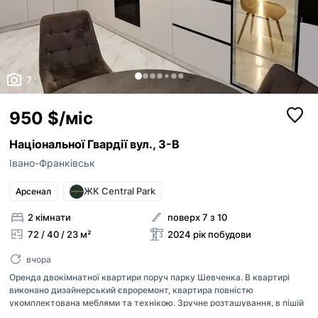
ким із рієлторів вашого агентства їх закріпити.
Оголошення неактуальне
Зареєструйте рієлторів АН на
RIELTOR.UA
, т
привʼяжіть їхні акаунти до акаунту АН, щоб:
Неправильні фото
бачити сукупну статистику та витрати п
Неправильне відео
оголошенням ваших рієлторів,
7
поповнювати баланс вашим рієлторам,
Неправильна адреса
бачити в кабінеті всі оголошення, створ
вашими рієлторами,
Інше
950 $/міс
Прикріпити файл
оголошення рієлторів були брендовані 
Максимум 10 Мб на одне фото, формат: jpeg/j
Я - власник об'єкту
вашого АН
Національної Гвардії вул., 3-В
Це мій ексклюзив
Івано-Франківськ
Надіслати
Об'єкт не існує
ЖК Central Park
Арсенал
2 кімнати
поверх 7 з 10
72 / 40 / 23 м²
2024 рік побудови
вчора
Оренда двокімнатної квартири поруч парку Шевченка. В квартирі
виконано дизайнерський євроремонт, квартира повністю
укомплектована меблями та технікою. Зручне розташування, в пішій
доступності все необхідне, парк, міське озеро, центр міста.