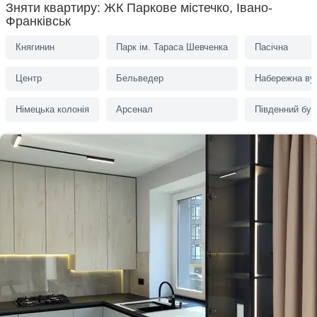
Зняти квартиру: ЖК Паркове містечко, Івано-
Франківськ
Княгинин
Парк ім. Тараса Шевченка
Пасiчна
Центр
Бельведер
Набережна ву
Німецька колонія
Арсенал
Південний бу