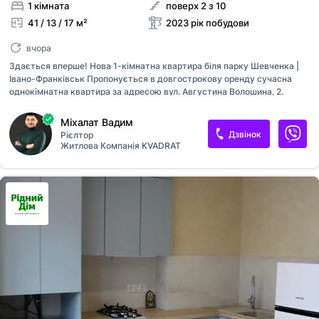
1 кімната
поверх 2 з 10
41 / 13 / 17 м²
2023 рік побудови
вчора
Здається вперше! Нова 1-кімнатна квартира біля парку Шевченка |
Івано-Франківськ Пропонується в довгострокову оренду сучасна
однокімнатна квартира за адресою вул. Августина Волошина, 2.
Чудова локація прямий вихід до парку ім. Шевченка лише 7 хвилин
пішки до міського озера близько 2 км до центральної частини Івано-
Міхалат Вадим
Франківська. Квартира здається вперше – у ній ще ніхто не проживав.
Дзвінок
Рієлтор
Виконано новий ремонт, встановлено якісні меблі та сучасну
Житлова Компанія KVADRAT
побутову техніку. Планування та комплектація: простора вхідна
група з двома місткими шафами ванна кімната з душовою кабіною та
прально-сушильною машиною кухня, обладнана холодильником,
духовою шафою, мікрохвильовою піччю, індукційною варильною
поверхн...