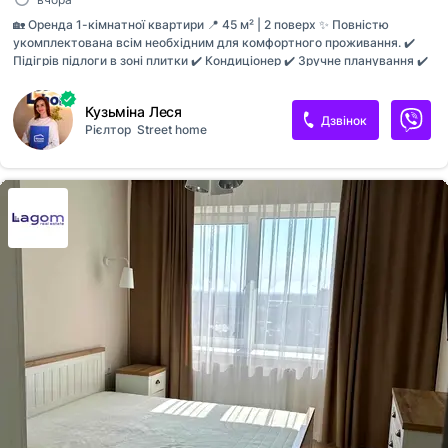
🏡 Оренда 1-кімнатної квартири 📍 45 м² | 2 поверх ✨ Повністю
укомплектована всім необхідним для комфортного проживання. ✔️
Підігрів підлоги в зоні плитки ✔️ Кондиціонер ✔️ Зручне планування ✔️
Готова до заселення 🐾 Без домашніх улюбленців. 📞 Телефонуйте,
щоб домовитися про перегляд!
Кузьміна Леся
Дзвінок
Рієлтор
Street home