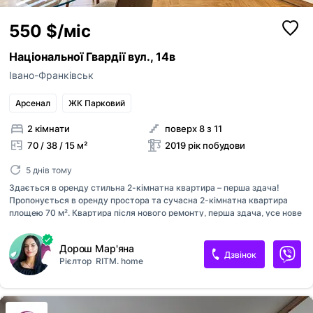
550 $/міс
Національної Гвардії вул., 14в
Івано-Франківськ
Арсенал
ЖК Парковий
2 кімнати
поверх 8 з 11
70 / 38 / 15 м²
2019 рік побудови
5 днів тому
Здається в оренду стильна 2-кімнатна квартира – перша здача!
Пропонується в оренду простора та сучасна 2-кімнатна квартира
площею 70 м². Квартира після нового ремонту, перша здача, усе нове
та продумане для комфортного проживання. Планування дуже
зручне: окрема спальня з великим двоспальним ліжком, світла
Дорош Мар'яна
вітальня з комфортним диваном та велика кухня-студія з обідньою
Дзвінок
Рієлтор
RITM. home
зоною. Квартира повністю укомплектована меблями та технікою: •
телевізор • кондиціонер • холодильник • духова шафа та варильна
поверхня • пральна машина Санвузол сучасний, з ванною, виконаний
у стильній плитці. Інтер’єр квартири виконаний у світлих теплих