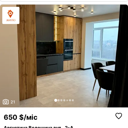
21
650 $/міс
Августина Волошина вул., 2-А