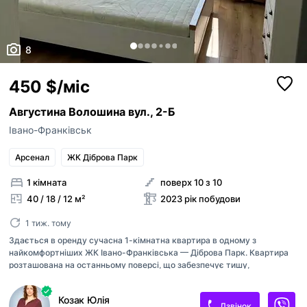
8
450 $/міс
Августина Волошина вул., 2-Б
Івано-Франківськ
Арсенал
ЖК Діброва Парк
1 кімната
поверх 10 з 10
40 / 18 / 12 м²
2023 рік побудови
1 тиж. тому
Здається в оренду сучасна 1-кімнатна квартира в одному з
найкомфортніших ЖК Івано-Франківська — Діброва Парк. Квартира
розташована на останньому поверсі, що забезпечує тишу,
відсутність сусідів зверху та відкритий простір з вікон. Панорамні
вікна наповнюють помешкання світлом і додають відчуття простору.
Козак Юлія
Функціональне планування: простора кухня-вітальня, окрема
Дзвінок