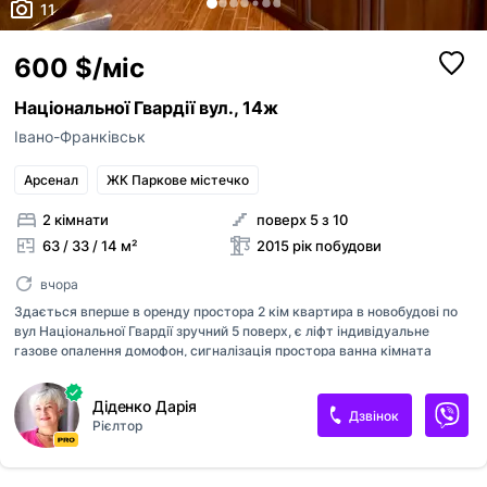
11
600 $/міс
Національної Гвардії вул., 14ж
Івано-Франківськ
Арсенал
ЖК Паркове містечко
2 кімнати
поверх 5 з 10
63 / 33 / 14 м²
2015 рік побудови
вчора
Здається вперше в оренду простора 2 кім квартира в новобудові по
вул Національної Гвардії зручний 5 поверх, є ліфт індивідуальне
газове опалення домофон, сигналізація простора ванна кімната
підігрів підлоги зручний відкритий балкон з спальні і кухні Квартира
обладнана усією необхідною технікою для комфортного проживання
Діденко Дарія
Квартира здається з кінця серпня, тварини по домовленості.
Дзвінок
Рієлтор