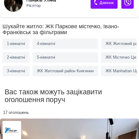
світло: площа 75 м², великі вікна, дуже затишна атмосфера.
Дзвінок
Рієлтор
Автономність: індивідуальне газове опалення. Повна комплектація:
встановлено всю необхідну якісну побутову техніку. 📍 Локація: вул.
Національної Гвардії (елітний, спокійний район). 📐 Характеристики:
75 м² | 2 кімнати | 3 поверх. 💰 Вартість: 800 $ / міс.
Шукайте житло: ЖК Паркове містечко, Івано-
Франківськ за фільтрами
1-кімнатні
4-кімнатні
ЖК Житловий рай
2-кімнатні
5-кімнатні
ЖК Містечко Цен
3-кімнатні
ЖК Житловий район Княгинин
ЖК Manhattan Up
Вас також можуть зацікавити
оголошення поруч
17 оголошень