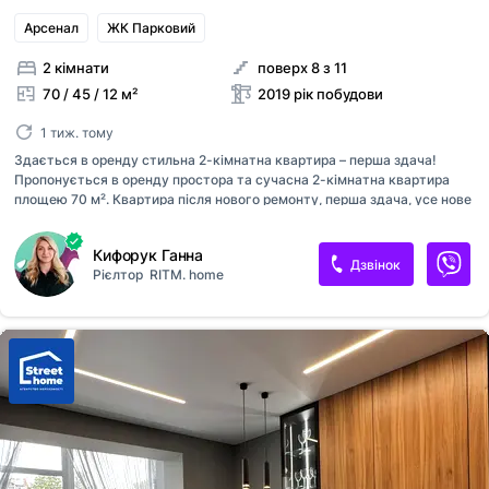
Арсенал
ЖК Парковий
2 кімнати
поверх 8 з 11
70 / 45 / 12 м²
2019 рік побудови
1 тиж. тому
Здається в оренду стильна 2-кімнатна квартира – перша здача!
Пропонується в оренду простора та сучасна 2-кімнатна квартира
площею 70 м². Квартира після нового ремонту, перша здача, усе нове
та продумане для комфортного проживання. Планування дуже
зручне: окрема спальня з великим двоспальним ліжком, світла
Кифорук Ганна
вітальня з комфортним диваном та велика кухня-студія з обідньою
Дзвінок
Рієлтор
RITM. home
зоною. Квартира повністю укомплектована меблями та технікою: •
телевізор • кондиціонер • холодильник • духова шафа та варильна
поверхня • пральна машина Санвузол сучасний, з ванною, виконаний
у стильній плитці. Інтер’єр квартири виконаний у світлих теплих
тонах, що створює атмосферу затишку та комфорту. Ідеальний варі...