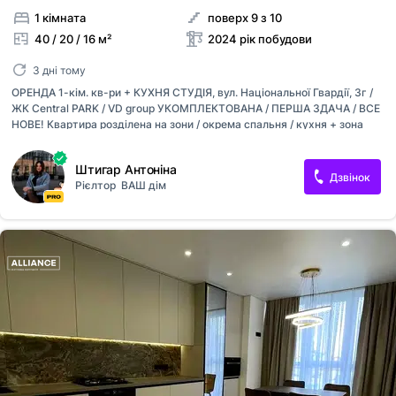
1 кімната
поверх 9 з 10
40 / 20 / 16 м²
2024 рік побудови
3 дні тому
ОРЕНДА 1-кім. кв-ри + КУХНЯ СТУДІЯ, вул. Національної Гвардії, 3г /
ЖК Central PARK / VD group УКОМПЛЕКТОВАНА / ПЕРША ЗДАЧА / ВСЕ
НОВЕ! Квартира розділена на зони / окрема спальня / кухня + зона
відпочинку (диван+телевізор). В будинку є укриття. ТЕХНІКА
(телевізор 2 шт., кондиціонер, посудомийна машина, холодильник та
Штигар Антоніна
морозильна камера, пральна машина, варильна плита, мікрохвильова
Дзвінок
Рієлтор
ВАШ дім
піч, духовка, витяжка, роутер). МЕБЛІ (двоспальне ліжко з матрацом,
велика шафа, диван розкладний, дзеркала, стільці, стіл кухонний,
кухня, штори, тюлі). Індивідуальне опалення, підігрів підлоги,
панорамні вікна, ліфт. Підземний паркінг МОЖНА орендувати! Зручна
інфраструктура, магазини та супермаркети, кав'яр...