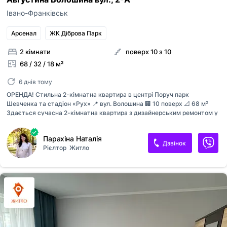
Івано-Франківськ
Арсенал
ЖК Діброва Парк
2 кімнати
поверх 10 з 10
68 / 32 / 18 м²
6 днів тому
ОРЕНДА! Стильна 2-кімнатна квартира в центрі Поруч парк
Шевченка та стадіон «Рух» 📍 вул. Волошина 🏢 10 поверх 📐 68 м²
Здається сучасна 2-кімнатна квартира з дизайнерським ремонтом у
топовій локації міста. ✨ Інтер’єр, який закохує: — простора кухня-
студія з вбудованою технікою — стильне поєднання дерева та
Парахіна Наталія
графітових відтінків — великий обідній стіл для сімейних вечорів —
Дзвінок
Рієлтор
Житло
затишна вітальня з комфортним диваном — окрема спальня з
великим ліжком — сучасна ванна кімната з душовою кабіною ❄️
Кондиціонер 🔥 Індивідуальне електричне опалення 🔒 Закрита
територія 💡 Перевага — нова, чиста, ще мало користована квартира
📅 Вільна з 08 квітня 📞 Телефонуйте — такі варіанти довго не
затримуються!