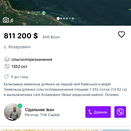
6
811 200 $
600 $/сот
с. Козаровичі
сільгосппризначення
1352 сот
4 дні тому
Еклюзивна земельна ділянка на першій лінії Київського моря!
Земельна ділянка сільгосппризначення площею 1 352 сотки (13.52 га)
в мальовничому селі Козаровичі (Вишгородський район). Основні
переваги та характеристики: Прямий вихід до води: Власний вихід на
Київське море — неймовірні краєвиди, свіже повітря та чиста
Сідельник Іван
природа. Масштаб та потенціал: Площа 13.52 га дозволяє
Дзвінок
Рієлтор
THE Capital
реалізувати різноманітні бізнес-ідеї, агропроекти або інвестиційні
концепції. Локація: Вишгородський район, с. Козаровичі — зручне
сполучення з Києвом та екологічно чиста зона. Вигідна ціна: Всього