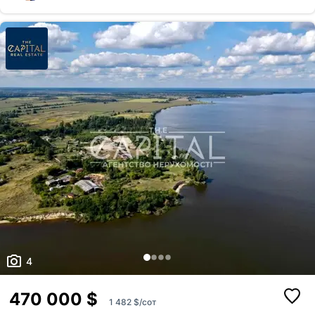
готель, пансіонат Зроблено септік ПОруч є спуск для лодок і яхт ДО
ким із рієлторів вашого агентства їх закріпити.
Києва 30 хв на авто
Оголошення неактуальне
Зареєструйте рієлторів АН на
RIELTOR.UA
, т
привʼяжіть їхні акаунти до акаунту АН, щоб:
Неправильні фото
бачити сукупну статистику та витрати п
Неправильне відео
оголошенням ваших рієлторів,
поповнювати баланс вашим рієлторам,
Неправильна адреса
бачити в кабінеті всі оголошення, створ
вашими рієлторами,
Інше
Прикріпити файл
оголошення рієлторів були брендовані 
Максимум 10 Мб на одне фото, формат: jpeg/j
Я - власник об'єкту
вашого АН
Це мій ексклюзив
Надіслати
Об'єкт не існує
4
470 000 $
1 482 $/сот