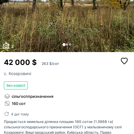
3
42 000 $
263 $/сот
с. Козаровичі
без комісії
сільгосппризначення
160 сот
4 дні тому
Продається земельна ділянка площею 160 соток (1.5968 га)
сільськогосподарського призначення (ОСГ) у мальовничому селі
Козаровичі, Вишгородський район, Київська область. Право