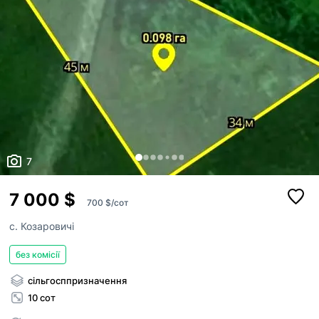
7
7 000 $
700 $/сот
с. Козаровичі
без комісії
сільгосппризначення
10 сот