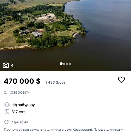
4
470 000 $
1 483 $/сот
с. Козаровичі
під забудову
317 сот
2 дні тому
Пропонується земельна ділянка в селі Козаровичі. Площа ділянки –