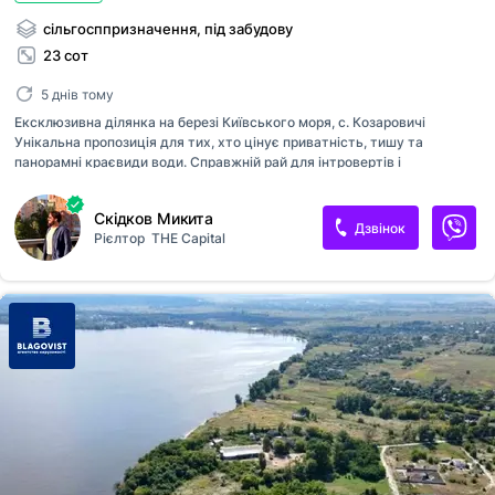
сільгосппризначення, під забудову
23 сот
5 днів тому
Ексклюзивна ділянка на березі Київського моря, с. Козаровичі
Унікальна пропозиція для тих, хто цінує приватність, тишу та
панорамні краєвиди води. Справжній рай для інтровертів і
поціновувачів природи. Півострів — будинок оточений водою з трьох
сторін, з прямим виходом на власний пляж. Площа ділянки — 23
Скідков Микита
сотки. 7.69 сотки: землі житлової та громадської забудови. 16.16
Дзвінок
Рієлтор
THE Capital
сотки: землі сільськогосподарського призначення. Додатково
можливо придбати: 18.27 сотки (землі сільськогосподарського
призначення). Будівельна готовність: - Виконано моноліт; -
Цокольний поверх 150 м²; - Гідроізоляційна подушка; - Висота стелі
— 4,5 м; - Монолітний фундамент 30 см, розрахований на
навантаження до 10 пове...