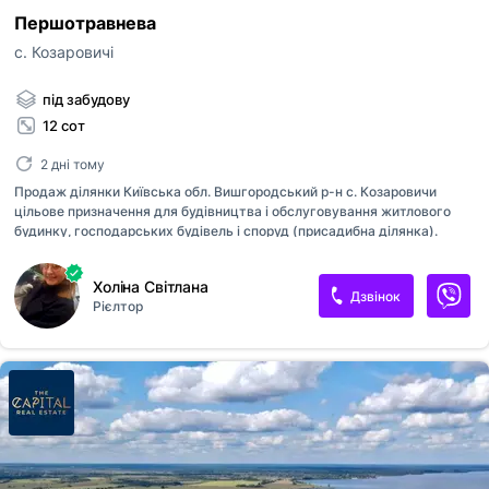
Першотравнева
с. Козаровичі
під забудову
12 сот
2 дні тому
Продаж ділянки Київська обл. Вишгородський р-н с. Козаровичи
цільове призначення для будівництва і обслуговування житлового
будинку, господарських будівель і споруд (присадибна ділянка).
Земельна ділянка розташована на першій лінії Київського
водосховища в 120м від пляжу. Поруч асфальтована дорога, є світло,
Холіна Світлана
вода-криниця, газ поруч по вулиці, зручності у дворі.
Дзвінок
Рієлтор