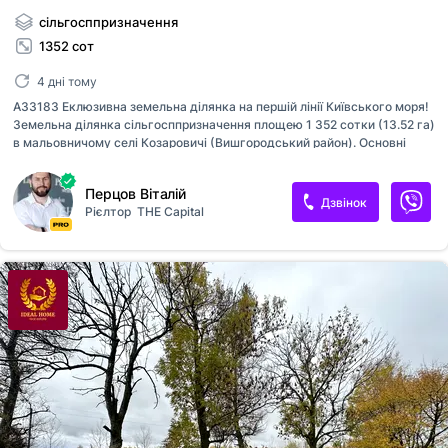
сільгосппризначення
1352 сот
4 дні тому
A33183 Еклюзивна земельна ділянка на першій лінії Київського моря!
Земельна ділянка сільгосппризначення площею 1 352 сотки (13.52 га)
в мальовничому селі Козаровичі (Вишгородський район). Основні
переваги та характеристики: Прямий вихід до води: Власний вихід на
Київське море — неймовірні краєвиди, свіже повітря та чиста
Перцов Віталій
природа. Масштаб та потенціал: Площа 13.52 га дозволяє
Дзвінок
Рієлтор
THE Capital
реалізувати різноманітні бізнес-ідеї, агропроекти або інвестиційні
концепції. Локація: Вишгородський район, с. Козаровичі — зручне
сполучення з Києвом та екологічно чиста зона. Вигідна ціна: Всього
$600 за сотку (Загальна вартість: $811 200). Ідеально підходить для:
масштабних інвестиційних проектів, рекреаційного б...