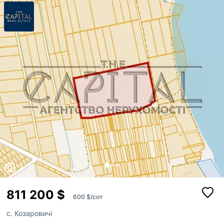
$600 за сотку (Загальна вартість: $811 200). Ідеально підходить для:
масштабних інвестиційних проектів, рекреаційного бізнесу,...
3
811 200 $
600 $/сот
с. Козаровичі