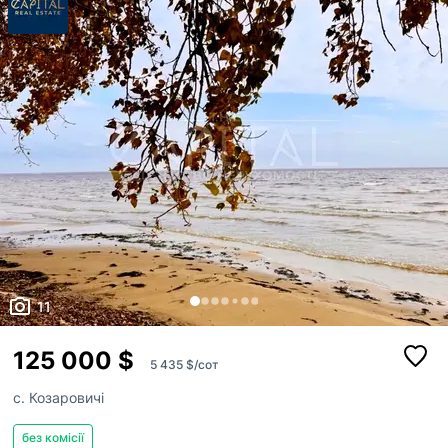
11
125 000 $
5 435 $/сот
с. Козаровичі
без комісії