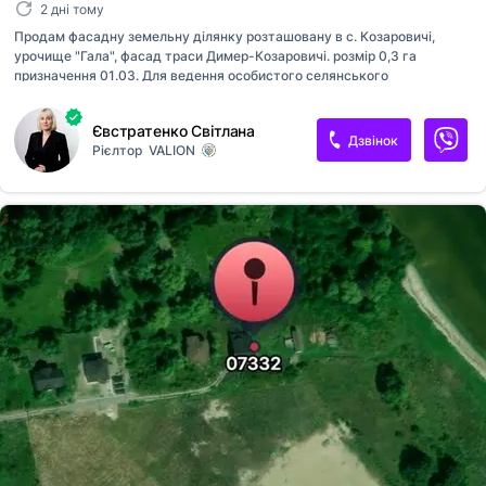
2 дні тому
Продам фасадну земельну ділянку розташовану в с. Козаровичі,
урочище "Гала", фасад траси Димер-Козаровичі. розмір 0,3 га
призначення 01.03. Для ведення особистого селянського
господарства. Можлива зміна призначення. Ширина 32,9 м. Довжина
95,31 м. Документи готові до швидкої угоди Запрошую на перегляд.
Євстратенко Світлана
Дзвінок
Рієлтор
VALION