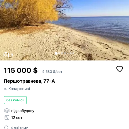
8
115 000 $
9 583 $/сот
Першотравнева, 77-А
с. Козаровичі
без комісії
під забудову
12 сот
4 дні тому