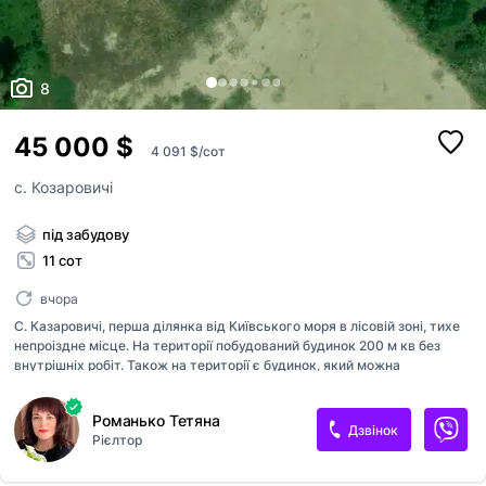
8
45 000 $
4 091 $/сот
с. Козаровичі
під забудову
11 сот
вчора
С. Казаровичі, перша ділянка від Київського моря в лісовій зоні, тихе
непроіздне місце. На території побудований будинок 200 м кв без
внутрішніх робіт. Також на території є будинок, який можна
використовувати, як Хоз блок, або для охорони. По плану має бути до
15 будинків з охороною та шлагбаумом.
Романько Тетяна
Дзвінок
Рієлтор