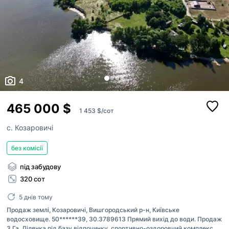
4
465 000 $
1 453 $/сот
с. Козаровичі
без комісії
під забудову
320 сот
5 днів тому
Продаж землі, Козаровичі, Вишгородський р-н, Київське
водосховище. 50******39, 30.3789613 Прямий вихід до води. Продаж
3 Га. Ділянка під базу відпочинку, спортивно-оздоровчий комплекс,