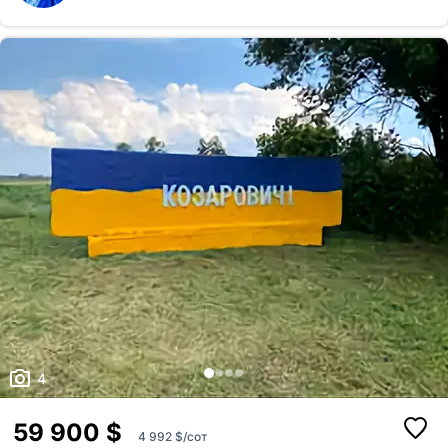
4
59 900 $
4 992 $/сот