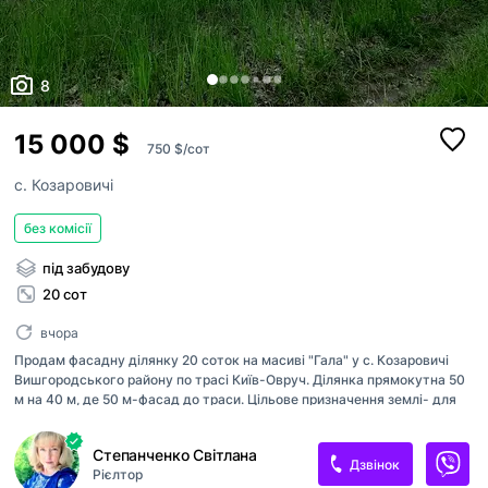
8
15 000 $
750 $/сот
с. Козаровичі
без комісії
під забудову
20 сот
вчора
Продам фасадну ділянку 20 соток на масиві "Гала" у с. Козаровичі
Вишгородського району по трасі Київ-Овруч. Ділянка прямокутна 50
м на 40 м, де 50 м-фасад до траси. Цільове призначення землі- для
будівництва та обслуговування будівель торгівлі (будівництво
торгівельно-ресторанного комплексу). Ціна 15 000 у.е. без комісії для
Степанченко Світлана
покупця.
Дзвінок
Рієлтор