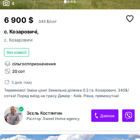
4
6 900 $
345 $/сот
с. Козаровичі,
с. Козаровичі
без комісії
сільгосппризначення
20 сот
5 днів тому
Терминово! Зміна ціни! Земельна ділянка 0,2 га. Козаровичі. 345$/
сотка! Поряд виїзд на трасу Димер - Київ. Рівна, прямокутна!
Зєєль Костянтин
Дзвінок
Рієлтор
Sweet Home agency