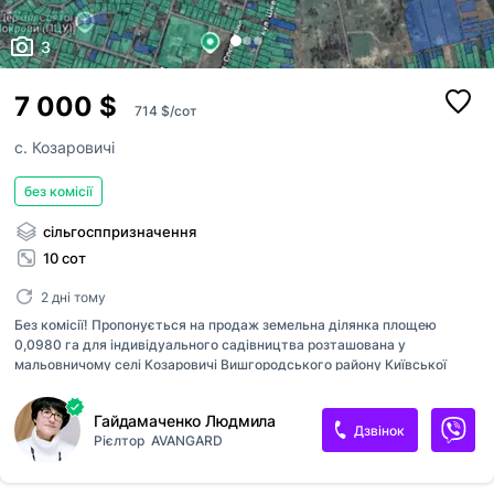
3
7 000 $
714 $/сот
с. Козаровичі
без комісії
сільгосппризначення
10 сот
2 дні тому
Без комісії! Пропонується на продаж земельна ділянка площею
0,0980 га для індивідуального садівництва розташована у
мальовничому селі Козаровичі Вишгородського району Київської
області. Кадастровий номер 3221883600:20:180:6014 Ділянка не
кутова, прямокутної форми, недалеко Київське водосховище
Гайдамаченко Людмила
Можлива продаж трьох суміжних ділянок, одна з яких фасадна. Ціна
Дзвінок
Рієлтор
AVANGARD
7000 у.е.