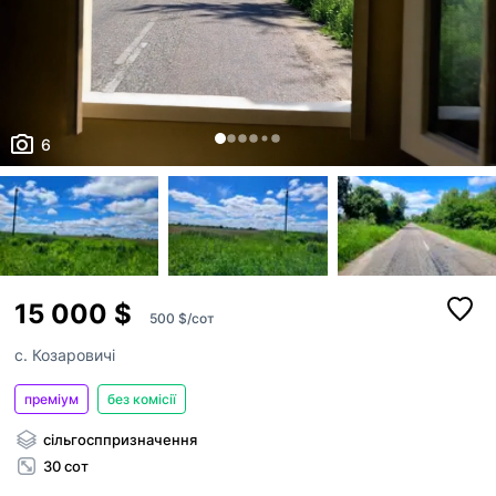
6
15 000 $
500 $/сот
с. Козаровичі
преміум
без комісії
сільгосппризначення
30 сот