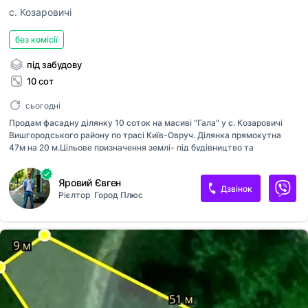
с. Козаровичі
без комісії
під забудову
10 сот
сьогодні
Продам фасадну ділянку 10 соток на масиві "Гала" у с. Козаровичі
Вишгородського району по трасі Київ-Овруч. Ділянка прямокутна
47м на 20 м.Цільове призначення землі- під будівництво та
обслуговування приватного будинку. Поруч є ново будовані сусіди.
Електрика поруч. Ціна 10 000 у.е. без комісії для покупця. [телефон
Яровий Євген
приховано]504621 Євген
Дзвінок
Рієлтор
Город Плюс