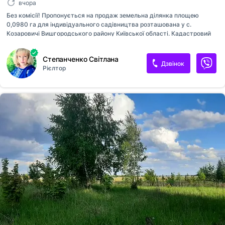
вчора
Без комісії! Пропонується на продаж земельна ділянка площею
0,0980 га для індивідуального садівництва розташована у с.
Козаровичі Вишгородського району Київської області. Кадастровий
номер 3221883600:20:180:6011 Ділянка кутова, фасадна частина
ділянки виходить безпосередньо на трасу Димер - Козаровичі.
Степанченко Світлана
Недалеко Київське водосховище. Також продається сусідня ділянка
Дзвінок
Рієлтор
в ряду. Ціна 7000 у.е., без комісії для покупця!