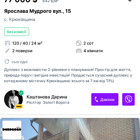
642 $/м²
Ярослава Мудрого вул., 15
с. Крюківщина
без комісії
120 / 40 / 24 м²
2 сот
2 поверхи
4 кімнати
сьогодні
Дуплекс з можливістю 2-рівневого планування! Простір для життя,
природа поруч і вигідна інвестиція! Продається сучасний дуплекс у
котеджному містечку Крюківщини, всього за 7 км від ТРЦ
Мегамаркет. Це місце, де міська інфраструктура поєднується з
природною гармонією: за парканом ліс, а поруч школи, садочки,
Каштанова Дарина
магазини, транспорт і навіть можливість облаштувати власний
Дзвінок
Рієлтор
Золоті Ворота
кабінет чи додаткову спальню на другому рівні. Будинок має площу
120 м2, додатковий мансардний поверх і простору терасу з виходом
на зелену зону. Ділянка 2,05 сотки, з власним двором, заїздом і
мангальною зоною. Конструкція надійна: монолітно-стрічковий
фундамент, стіни з теплого керамоблоку, утеплення мінеральною
ватою...