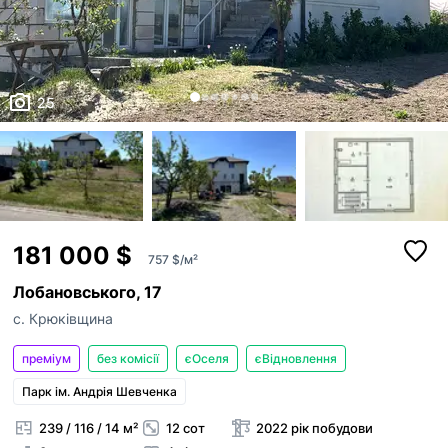
25
181 000 $
757 $/м²
Лобановського, 17
с. Крюківщина
преміум
без комісії
єОселя
єВідновлення
Парк ім. Андрія Шевченка
239 / 116 / 14 м²
12 сот
2022 рік побудови