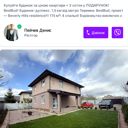
Купуйте будинок за ціною квартири + 3 сотки у ПОДАРУНОК!
BestBud! Будинок-дуплекс. 1,5 км від метро Теремки. BestBud, проект
— Beverly Hills residence!!! 115 м²! 4 спальні! Будівництво виключно з
цегли 2 НФ! Утеплення: 150 мм пінопласт. Утеплення даху: 200 мм
мінеральної вати. Шикарна ділянка — 3 сотки! Індивідуальна здача в
Пейчев Денис
червні 2026! Власний паркінг! Гостьовий паркінг! Газ! Світло!
Дзвінок
Рієлтор
Свердловина! Центральна каналізація! Усі деталі за телефоном!