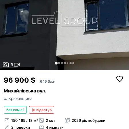
9
96 900 $
646 $/м²
Михайлівська вул.
с. Крюківщина
без комісії
відеотур
150 / 65 / 18 м²
2 сот
2026 рік побудови
2 поверхи
4 кімнати