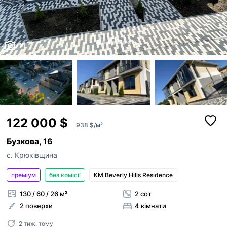
11
122 000 $
938 $/м²
Бузкова, 16
с. Крюківщина
преміум
без комісії
КМ Beverly Hills Residence
130 / 60 / 26 м²
2 сот
2 поверхи
4 кімнати
2 тиж. тому