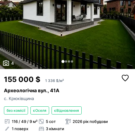
4
155 000 $
1 336 $/м²
Археологічна вул., 41А
с. Крюківщина
без комісії
єОселя
єВідновлення
116 / 49 / 9 м²
5 сот
2026 рік побудови
1 поверх
3 кімнати