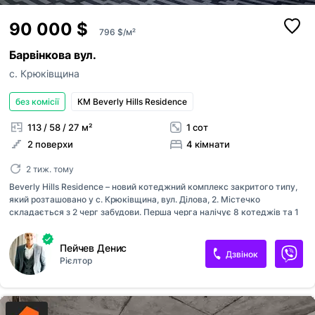
90 000 $
796 $/м²
Барвінкова вул.
с. Крюківщина
без комісії
КМ Beverly Hills Residence
113 / 58 / 27 м²
1 сот
2 поверхи
4 кімнати
2 тиж. тому
Beverly Hills Residence – новий котеджний комплекс закритого типу,
який розташовано у с. Крюківщина, вул. Ділова, 2. Містечко
складається з 2 черг забудови. Перша черга налічує 8 котеджів та 1
таунхаус. В котеджному містечку Ви ознайомитесь з чотирма
різновидами планувань, які вже зарекомендували себе на минулих
Пейчев Денис
проєктах. Запланована дата завершення будівництва – червень
Дзвінок
Рієлтор
2021р. Перевагою наших котеджів завжди була висока якість
будівництва, а саме: капітальний фундамент з високоякісного
бетону, цегла німецької якості 2NF, утеплення фасадної частини 150
мм!, 5-камерні вікна Rehau з новітньою системою теплого підвіконня,
чеська металочерепиця. Кожний котедж має автономну газифікацію