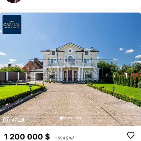
побудований з: Фундамент стрічковий, монолітний, армований 1, 20м
Газоблок 300 мм, утеплений пінопластом 100 мм і облицований
баранцем, Дах - бітумна черепиця, утеплений мінватою 200 мм,
гідробарєр, паробарєр, підшива по периметру будинка.
Енергозберігаючі вікна з двокамер...
47
1 200 000 $
1 594 $/м²