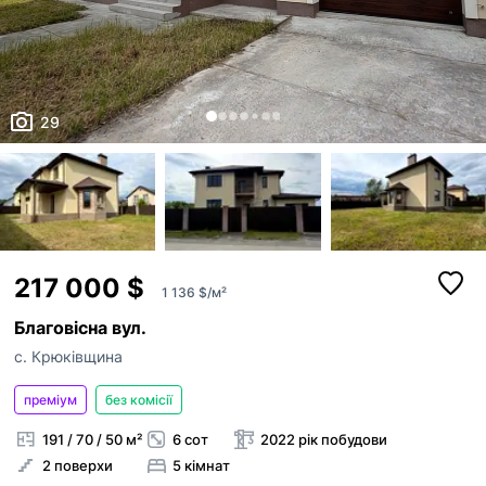
29
217 000 $
1 136 $/м²
Благовісна вул.
с. Крюківщина
преміум
без комісії
191 / 70 / 50 м²
6 сот
2022 рік побудови
2 поверхи
5 кімнат