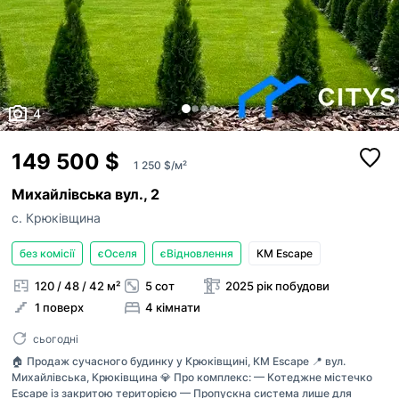
4
149 500 $
1 250 $/м²
Михайлівська вул., 2
с. Крюківщина
без комісії
єОселя
єВідновлення
КМ Escape
120 / 48 / 42 м²
5 сот
2025 рік побудови
1 поверх
4 кімнати
сьогодні
🏠 Продаж сучасного будинку у Крюківщині, КМ Escape 📍 вул.
Михайлівська, Крюківщина 💎 Про комплекс: — Котеджне містечко
Escape із закритою територією — Пропускна система лише для