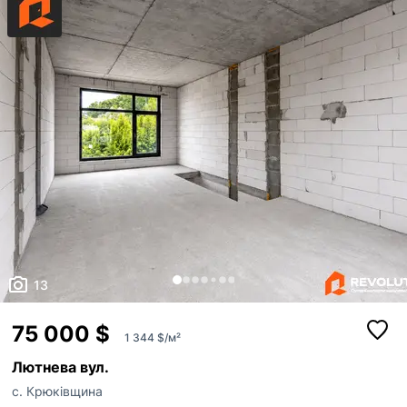
та 10 кВт...
13
75 000 $
1 344 $/м²
Лютнева вул.
с. Крюківщина