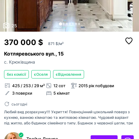
25
370 000 $
871 $/м²
Котляревського вул., 15
с. Крюківщина
без комісії
єОселя
єВідновлення
425 / 253 / 29 м²
12 сот
2015 рік побудови
3 поверхи
5 кімнат
сьогодні
Любий вид розрахунку!!! Укриття! Повноцінний цокольний поверз з
кухнею, ванною кімнатою та житловою кімнатою. Чудовий варіант
під житло, або будинок сімейного типу. Будинок з червоної цегли, три
рівні + повноцінний житловий цокольний поверх який є
бомбосховищем, чотири спальні кімнати, вітальня, кабінет, три
Тройна Лариса