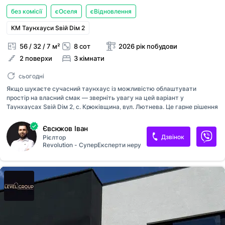
без комісії
єОселя
єВідновлення
КМ Таунхауси Sвій Dім 2
56 / 32 / 7 м²
8 сот
2026 рік побудови
2 поверхи
3 кімнати
сьогодні
Якщо шукаєте сучасний таунхаус із можливістю облаштувати
простір на власний смак — зверніть увагу на цей варіант у
Таунхаусах Sвій Dім 2, с. Крюківщина, вул. Лютнева. Це гарне рішення
для невеликої сім'ї або тих, хто хоче жити в передмісті з розвиненою
інфраструктурою неподалік Києва. Основне: • Таунхаус площею 55,8
Євсюков Іван
м², кухня — 7,4 м² • 2 поверхи • Будинок із газоблоку, 2026 року
Дзвінок
Рієлтор
побудови • Земельна ділянка — 8,27 сотки • Опалення — електричний
Revolution - СуперЕксперти нерухомості
котел Про квартиру: Таунхаус продається без ремонту, що дозволяє
реалізувати власний дизайн-проєкт. Вільне планування дає
можливість організувати простір відповідно до ваших потреб, а вже
встановлені сходи на другий поверх стануть додатковою переваг...