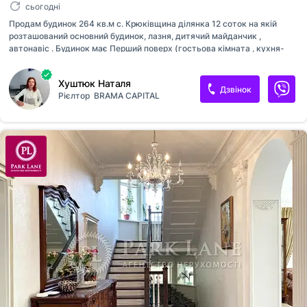
сьогодні
Продам будинок 264 кв.м с. Крюківщина ділянка 12 соток на якій
розташований основний будинок, лазня, дитячий майданчик ,
автонавіс . Будинок має Перший поверх (гостьова кімната , кухня-
вітальня, санвузол, котельна) Другий поверх Спальня з власним
санвузлом та дві спальні для дітей,) Опалення газове. Є
Хуштюк Наталя
автоматичний генератор. Основні характеристики: • Площа будинку:
Дзвінок
Рієлтор
BRAMA CAPITAL
264 м² • Ділянка: 12 сотки. Комунікації: • Газ • Електрика: 25 кВт •
Свердловина 53 м • Септик.