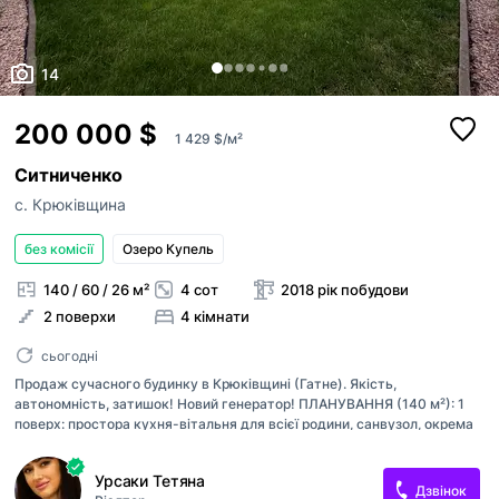
14
200 000 $
1 429 $/м²
Ситниченко
с. Крюківщина
без комісії
Озеро Купель
140 / 60 / 26 м²
4 сот
2018 рік побудови
2 поверхи
4 кімнати
сьогодні
Продаж сучасного будинку в Крюківщині (Гатне). Якість,
автономність, затишок! Новий генератор! ПЛАНУВАННЯ (140 м²): 1
поверх: простора кухня-вітальня для всієї родини, санвузол, окрема
бойлерна, коридор. 2 поверх: 3 затишні окремі кімнати та другий
великий санвузол; вихід на утеплене горище. Родзинка: вихід із
Урсаки Тетяна
вітальні на велику терасу для вечірніх посиденьок та відпочинку.
Дзвінок