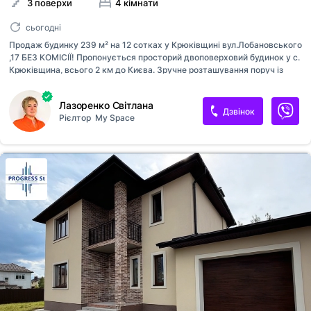
3 поверхи
4 кімнати
сьогодні
Продаж будинку 239 м² на 12 сотках у Крюківщині вул.Лобановського
,17 БЕЗ КОМІСІЇ! Пропонується просторий двоповерховий будинок у с.
Крюківщина, всього 2 км до Києва. Зручне розташування поруч із
центральною дорогою та зупинкою транспорту, асфальтований
під’їзд. Основні характеристики: Площа: Загальна – 239 м², житлова –
Лазоренко Світлана
116м², кухня – 14 м². підвал - 66м2 В НАЯВНІОСТІ ВСІ КОМУНІКАЦІЇ :
Дзвінок
Рієлтор
My Space
каналізація, підвал, свердловина з насосом, газ і електрика. Всі
системи водозабезпечення, каналізації та опалення будинку
працюють!! В будинку газовий котел, бойлер, тепла підлога
Інфраструктура та розташування: Асфальтований під’їзд. Поруч ліс,
парк, озеро Шкільний автобус, сусіди давно проживають пору...