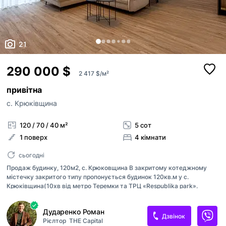
21
290 000 $
2 417 $/м²
привітна
с. Крюківщина
120 / 70 / 40 м²
5 сот
1 поверх
4 кімнати
сьогодні
Продаж будинку, 120м2, с. Крюковщина В закритому котеджному
містечку закритого типу пропонується будинок 120кв.м у с.
Крюківщина(10хв від метро Теремки та ТРЦ «Respublika park».
Будинок с газом та електрикою 10квт Будинок з високоякісним
ремонтом, меблями та технікою. Планування: -простора кухня-
Дударенко Роман
вітальня з другим світлом -дитяча -гостова або кабінет -мастер
Дзвінок
Рієлтор
THE Capital
спальня с санвузлом та гарднробом -гостовой санвузол Будинок