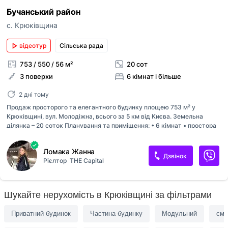
Бучанський район
с. Крюківщина
відеотур
Сільська рада
753 / 550 / 56 м²
20 сот
3 поверхи
6 кімнат і більше
2 дні тому
Продаж простoрого та елегантного будинку площею 753 м² у
Крюківщині, вул. Молодіжна, всього за 5 км від Києва. Земельна
ділянка – 20 соток Планування та приміщення: • 6 кімнат • простора
кухня-вітальня • їдальня • кабінет • зимовий сад • 3 санвузли • гараж
Поскаржитись
на першому поверсі • комора • гардероб • басейн • балкон На
Ломака Жанна
території: • доглянуті доріжки з тротуарної плитки • кований паркан •
Дзвінок
Рієлтор
THE Capital
автоматичні ворота Локація: поруч парк, озеро та ліс — ідеальне
телефон
Додати оголошення
поєднання комфорту та природи. Запрошуємо на перегляд! #A20157
+38
Публікація оголошень доступна для зареєстр
Шукайте нерухомість в Крюківщині за фільтрами
причина
користувачів в ролі “Рієлтор” чи “Власник“.
Приватний будинок
Частина будинку
Модульний
смт
Якщо на вашій сторінці АН залишились оголош
ви хочете опублікувати, будь ласка,
напишіть
повідомлення
Неправильна ціна