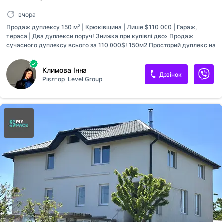
вчора
Продаж дуплексу 150 м² | Крюківщина | Лише $110 000 | Гараж,
тераса | Два дуплекси поруч! Знижка при купівлі двох Продаж
сучасного дуплексу всього за 110 000$! 150м2 Просторий дуплекс на
ділянці 2,2 сотки з усіма необхідними комунікаціями: ✔ електрика ✔
газ ✔ власна свердловина ✔ септик Планування: • 4 житлові кімнати
Климова Інна
• простора кухня-вітальня • 2 санвузли • затишна тераса • гараж •
Дзвінок
Рієлтор
Level Group
технічне приміщення під сходами Є можливість придбати одразу два
сусідні дуплекси зі спеціальною знижкою! Ідеальне рішення для: 👨👩
👧 великої родини; ❤ дітей та батьків, які хочуть жити поруч; 👭 двох
сестер або братів; 🤝 друзів, які мріють бути сусідами. Пишіть,
дзвоніть