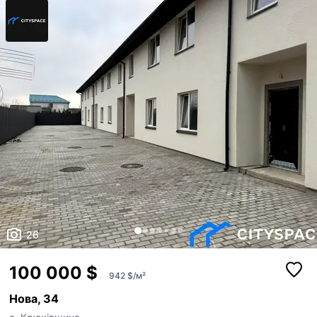
приватність — Ділянка рівна та буде засаджена газоном 🏗 Стадія
будівництва:...
26
100 000 $
942 $/м²
Нова, 34