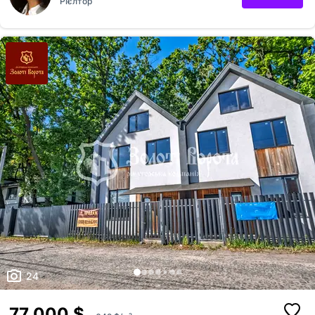
Рієлтор
Простора ділянка з місцем для паркування 3 автомобілів!
Фундамент: стрічковий монолітний, армований. Зроблений із
дотриманням усіх норм міцності, розрахований на високі
навантаження. Стіни: газоблок 300 мм + ефективне утеплення
пінопластом 100 мм. Будинок-"термос" — чудово тримає тепло. Дах:
металочерепиця. Горище: ут...
24
77 000 $