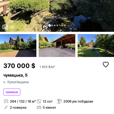
28
370 000 $
1 402 $/м²
чумацька, 5
с. Крюківщина
преміум
264 / 132 / 18 м²
12 сот
2006 рік побудови
2 поверхи
5 кімнат