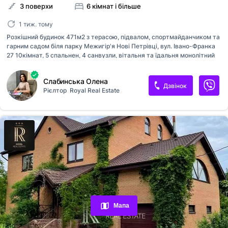
3 поверхи
6 кімнат і більше
1 тиж. тому
Розкішний будинок 471м2 з терасою, підвалом, спортмайданчиком та
гарним садом біля парку Межигір'я Нові Петрівці, вул. Івано-Франка
27 10кімнат, 5 спальнен, 4 санвузли, вітальня та їдальня монолітний
підвал з сауною великий гараж Електрогенератор на доглянутій
ділянці 15соток з літньою терасою та грилем. всі комунікації сусіди
Слабинська Олена
побудовані та мають гарні сади висаджений плодоносний сад З
Дзвінок
Рієлтор
Royal Real Estate
меблями, технікою та всім необхідним для комфортного проживання
Швидксний інтернет, WIFI LED-телевізори, IPTV, Супутникове TV
#RR18053
Переглянуті оголошення
Обрані оголошення
Мапа
Контакти