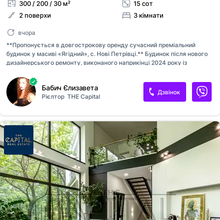
300 / 200 / 30 м²
15 сот
2 поверхи
3 кімнати
вчора
**Пропонується в довгострокову оренду сучасний преміальний
будинок у масиві «Ягідний», с. Нові Петрівці.** Будинок після нового
дизайнерського ремонту, виконаного наприкінці 2024 року із
застосуванням високоякісних матеріалів. Повністю укомплектований
меблями та сучасною побутовою технікою, готовий до комфортного
Бабич Єлизавета
проживання. ### Планування основного будинку **Перший поверх:**
Дзвінок
Рієлтор
THE Capital
* простора кухня-їдальня; * світла вітальня з виходом на закриту
терасу; * санвузол; * гардеробна; * гараж; * котельня; * великий льох.
**Другий поверх:** * три окремі спальні; * простора гардеробна; *
велика ванна кімната. Для максимального комфорту перший поверх
обладнаний водяною теплою підлогою, а санвузли —...