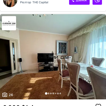
Дзвінок
Рієлтор
THE Capital
сполучення та все необхідне для комфортного життя. Будинок —
площа — 450 м² — цегляне будівництво — повністю мебльований —
укомплектований побутовою технікою — газове опалення —
свердловина — центральна каналізація — генератор Ділянка — 15
соток приватної території — ландшафтне озеленення — тераса —
зона барбекю — го...
26