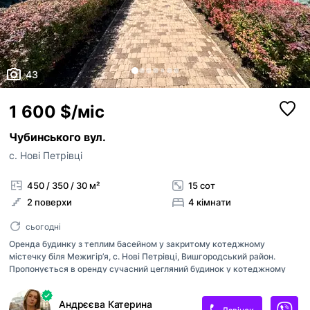
43
1 600 $/міс
Чубинського вул.
с. Нові Петрівці
450 / 350 / 30 м²
15 сот
2 поверхи
4 кімнати
сьогодні
Оренда будинку з теплим басейном у закритому котеджному
містечку біля Межигір’я, с. Нові Петрівці, Вишгородський район.
Пропонується в оренду сучасний цегляний будинок у котеджному
містечку Козина Спина, лише за кілька хвилин від Національний парк
«Межигір’я». Локація поєднує заміську тишу, безпеку та швидкий
Андрєєва Катерина
доступ до міської інфраструктури. Поруч супермаркет, транспортне