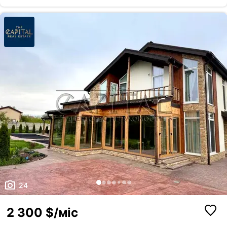
відмовляючись від усіх переваг міської інфраструктури. Продумане
планування Перший поверх * простора кухня-вітальня з панорамними
вікнами та виходом на затишну терасу; * гостьова кімната, яку мо...
24
2 300 $/міс