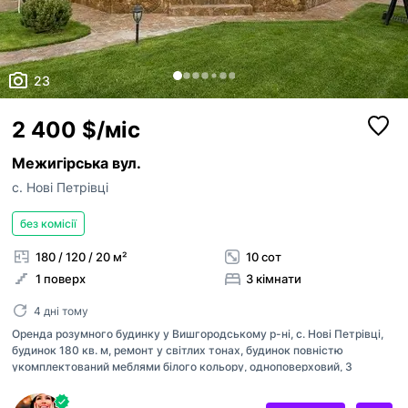
23
2 400 $/міс
Межигірська вул.
с. Нові Петрівці
без комісії
180 / 120 / 20 м²
10 сот
1 поверх
3 кімнати
4 дні тому
Оренда розумного будинку у Вишгородському р-ні, с. Нові Петрівці,
будинок 180 кв. м, ремонт у світлих тонах, будинок повністю
укомплектований меблями білого кольору, одноповерховий, 3
кімнати (2 спальні, у кожній є невелика гардеробна + 1 кабінет) та
кухня/їдальня/вітальня (65 м²), стеля 9 м, є вся побутова техніка, 2