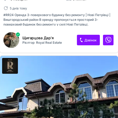
5 днів тому
#RR24 Оренда 3-поверхового будинку без ремонту | Нові Петрівці |
Вишгородський район В оренду пропонується просторий 3-
поверховий будинок без ремонту у селі Нові Петрівці,
Вишгородського району. Об’єкт вільного призначення — ідеально
підходить під школу, дитячий садок, клініку, реабілітаційний центр,
Щигарцова Дар'я
офіс або інший комерційний проєкт. Будинок розташований на тихій
Дзвінок
Рієлтор
Royal Real Estate
вулиці з добре розвиненою інфраструктурою та зручним під’їздом.
Характеристики об’єкта * Загальна площа основного будинку: 440 м²
(без урахування підвалу) * Додатковий будинок на території: 250 м² *
Поверховість: 3 поверхи + підвал * Опалення: індивідуальне газове *
Стан: без ремонту, ведуться ремонтні роботи Планування основн...