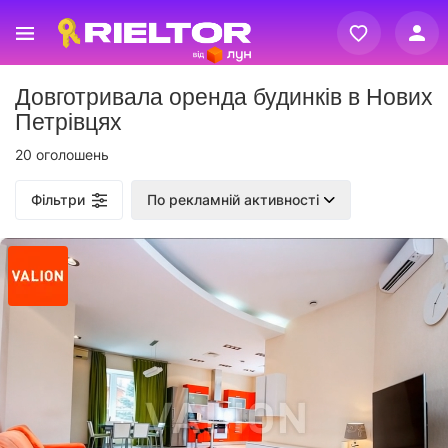
Вхід
Довготривала оренда будинків в Нових
Реєстрація
Петрівцях
20 оголошень
Фільтри
По рекламній активності