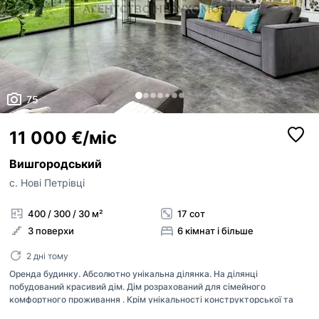
75
11 000 €/міс
Вишгородський
с. Нові Петрівці
400 / 300 / 30 м²
17 сот
3 поверхи
6 кімнат і більше
2 дні тому
Оренда будинку. Абсолютно унікальна ділянка. На ділянці
побудований красивий дім. Дім розрахований для сімейного
комфортного проживання . Крім унікальності конструкторської та
інженерної думки Ви отримаєте у користування 50 гектарів