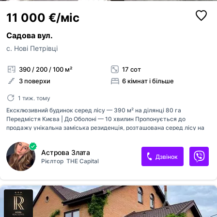
11 000 €/міс
Садова вул.
с. Нові Петрівці
390 / 200 / 100 м²
17 сот
3 поверхи
6 кімнат і більше
1 тиж. тому
Ексклюзивний будинок серед лісу — 390 м² на ділянці 80 га
Передмістя Києва | До Оболоні — 10 хвилин Пропонується до
продажу унікальна заміська резиденція, розташована серед лісу на
великій приватній території з винятковим природним ландшафтом.
Подібні об’єкти поблизу Києва — справжня рідкість. Це місце, яке
Астрова Злата
можна сміливо назвати витвором природи. Ключова особливість:
Дзвінок
Рієлтор
THE Capital
Ділянка з унікальним природним дизайном — аналогів не існує
Близько 80 га заповідного парку з персональним доступом 17,5 соток
— безпосередньо під забудову (у власності) Абсолютна гармонія
ландшафту та приватності Про будинок: Загальна площа: 390 м² 2
поверхи Планування: 1 поверх - кухня-столова, кабінет, гостьова,
санвузол...