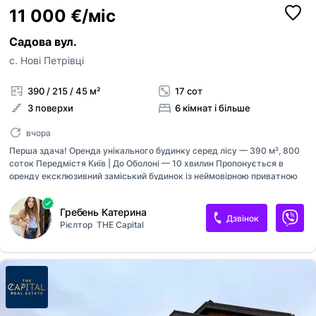
11 000 €/міс
Садова вул.
с. Нові Петрівці
390 / 215 / 45 м²
17 сот
3 поверхи
6 кімнат і більше
вчора
Перша здача! Оренда унікального будинку серед лісу — 390 м², 800
соток Передмістя Київ | До Оболоні — 10 хвилин Пропонується в
оренду ексклюзивний заміський будинок із неймовірною приватною
ділянкою. Таких пропозицій поблизу столиці практично не існує. Це
ідеальне місце для тих, хто цінує тишу, природу, простір і високий
Гребень Катерина
рівень сервісу. Про будинок: — Перша здача — Поверховість: 2
Дзвінок
Рієлтор
THE Capital
поверхи — Загальна площа: 390 м² — Кількість кімнат: 5 —
Авторський дизайнерський ремонт — Будинок повністю
укомплектований меблями та технікою — Комбіноване опалення — 2
санвузли Автономність та комфорт: — Резервне електроживлення
(генератор) — Працює опалення, вода та інтернет під час блекаутів
— Артезіанська...