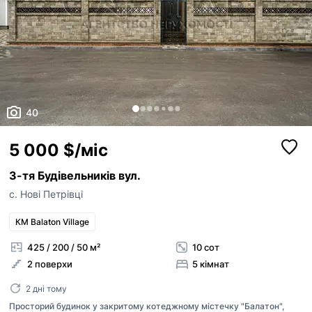
40
5 000 $/міс
3-тя Будівельників вул.
Поскаржитись
с. Нові Петрівці
КМ Balaton Village
телефон
Додати оголошення
+38
425 / 200 / 50 м²
10 сот
Публікація оголошень доступна для зареєстр
2 поверхи
5 кімнат
причина
користувачів в ролі “Рієлтор” чи “Власник“.
2 дні тому
Якщо на вашій сторінці АН залишились оголош
Просторий будинок у закритому котеджному містечку "Балатон",
ви хочете опублікувати, будь ласка,
напишіть
повідомлення
Неправильна ціна