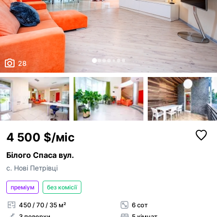
28
4 500 $/міс
Білого Спаса вул.
с. Нові Петрівці
преміум
без комісії
450 / 70 / 35 м²
6 сот
3 поверхи
5 кімнат