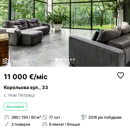
70
11 000 €/міс
Корольова вул., 33
с. Нові Петрівці
без комісії
390 / 150 / 60 м²
17 сот
2018 рік побудови
2 поверхи
6 кімнат і більше