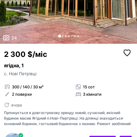
24
2 300 $/міс
ягідна, 1
с. Нові Петрівці
300 / 140 / 30 м²
15 сот
2 поверхи
3 кімнати
вчора
Прпонується в довгострокову оренду новий, сучасний, якісний
будинок масив Ягідний п.Нові-Пертрівці. На ділянці знаходиться
основний будинок, гостьовий будиночок з лазнею. Ремонт зроблений
в кінці 2024 р., з високоякісних матеріалів. Вся техніка є. В основному
домі : 1 поверх: кухня, столова, санвузол та вітальня, закріта тераса,