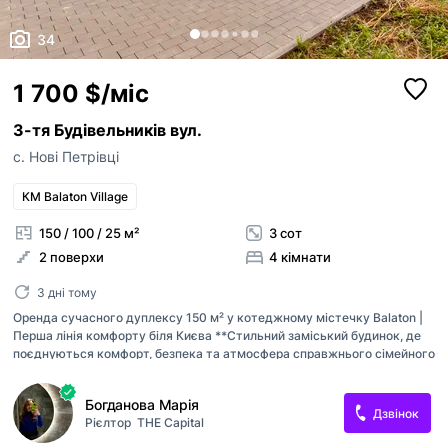
34
1 700 $/міс
3-тя Будівельників вул.
с. Нові Петрівці
КМ Balaton Village
150 / 100 / 25 м²
3 сот
2 поверхи
4 кімнати
3 дні тому
Оренда сучасного дуплексу 150 м² у котеджному містечку Balaton |
Перша лінія комфорту біля Києва **Стильний заміський будинок, де
поєднуються комфорт, безпека та атмосфера справжнього сімейного
життя.** Пропонується в довгострокову оренду сучасний **дуплекс
площею 150 м²** із просторою терасою та власною земельною
Богданова Марія
ділянкою **3 сотки** у престижному котеджному містечку
Дзвінок
Рієлтор
THE Capital
**Balaton**, с. Нові Петрівці — лише за декілька хвилин від Києва. Це
ідеальний варіант для сім'ї, яка мріє жити на природі, не