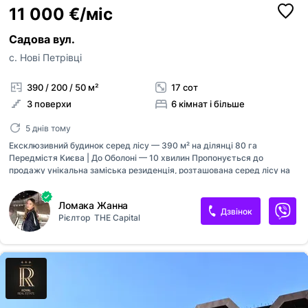
11 000 €/міс
Садова вул.
с. Нові Петрівці
390 / 200 / 50 м²
17 сот
3 поверхи
6 кімнат і більше
5 днів тому
Ексклюзивний будинок серед лісу — 390 м² на ділянці 80 га
Передмістя Києва | До Оболоні — 10 хвилин Пропонується до
продажу унікальна заміська резиденція, розташована серед лісу на
великій приватній території з винятковим природним ландшафтом.
Подібні об’єкти поблизу Києва — справжня рідкість. Це місце, яке
Ломака Жанна
можна сміливо назвати витвором природи. Ключова особливість:
Дзвінок
Рієлтор
THE Capital
Ділянка з унікальним природним дизайном — аналогів не існує
Близько 80 га заповідного парку з персональним доступом 17,5 соток
— безпосередньо під забудову (у власності) Абсолютна гармонія
ландшафту та приватності Про будинок: Загальна площа: 390 м² 2
поверхи Планування: 1 поверх - кухня-столова, кабінет, гостьова,
санвузол...