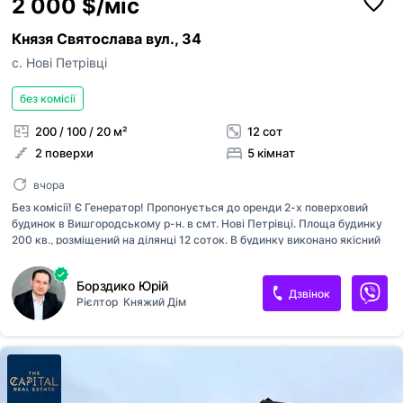
2 000 $/міс
Князя Святослава вул., 34
с. Нові Петрівці
без комісії
200 / 100 / 20 м²
12 сот
2 поверхи
5 кімнат
вчора
Без комісії! Є Генератор! Пропонується до оренди 2-х поверховий
будинок в Вишгородському р-н. в смт. Нові Петрівці. Площа будинку
200 кв., розміщений на ділянці 12 соток. В будинку виконано якісний
євроремонт. Повністю укомплектована необхідними меблями та
технікою. У будинку на 1 поверсі: Гардеробна, холл, кухня, санвузол з
Борздико Юрій
душовою кабіною, кабінет, дві спальні, вітальня. На 2 поверсі: кімната
Дзвінок
Рієлтор
Княжий Дім
відкритого типу 35 кв.м., відкритий балкон, сауна, санвузол з
джакузі, спальня з гардеробною, дитяча або кабінет. Газове
опалення. Навіс під машину. Відмінна інфраструктура (Магазин Фора,
аптека, шиномонтаж, магазини, кав'ярня). До пляжу 10 хвилин пішки.
Вартість: 2000 USD. Код об'єкта: 139464