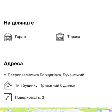
Надіслати
Об'єкт не існує
02:00
На ділянці є
Гараж
Тераса
Адреса
с. Петропавлівська Борщагівка
, Бучанський
Тип будинку:
Приватний будинок
Поверховість:
3