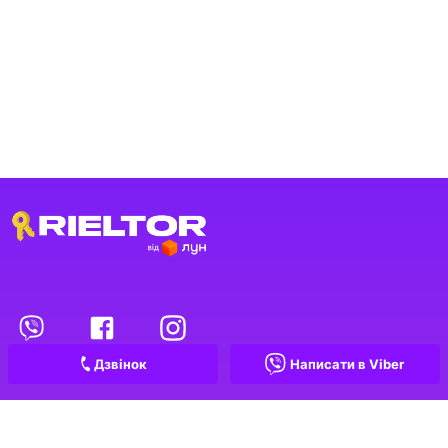
Переглянуті оголошення
1
Обрані оголошення
Дзвінок
Написати в Viber
Контакти