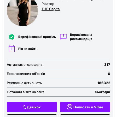
Рієлтор
THE Capital
Верифікована
1
Верифікований профіль
рекомендація
1
Рік на сайті
Активних оголошень
317
Ексклюзивних об'єктів
0
Рекламна активність
186322
Останній візит на сайт
сьогодні
Дзвінок
Написати в Viber