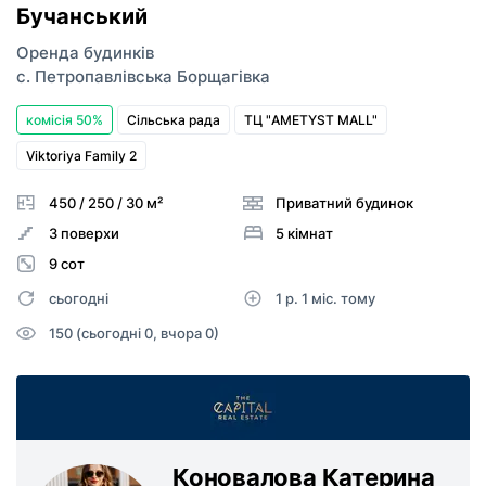
Бучанський
Оренда будинків
с. Петропавлівська Борщагівка
комісія 50%
Сільська рада
ТЦ "AMETYST MALL"
Viktoriya Family 2
450 / 250 / 30 м²
Приватний будинок
3 поверхи
5 кімнат
9 сот
сьогодні
1 р. 1 міс. тому
150 (сьогодні 0, вчора 0)
Коновалова Катерина