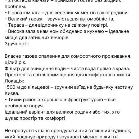
- 2 гостьові кімнати – приймати гостей без жодних
проблем.
- Ігрова кімната – для веселих моментів вашої родини.
- Великий гараж – зручність для автомобілістів.
- Тераса – для відпочинку на свіжому повітрі.
- Висока зала з каміном об'єднано з кухнею – ідеальне
місце для затишних вечорів.
Зручності:
Власне газове опалення для комфортного проживання
цілий рік.
Фільтр для очищення води – чиста вода прямо з крана.
Просторі та світлі приміщення для комфортного життя.
Локація:
-500 м до кільцевої – зручний виїзд на будь-яку частину
Києва.
- Тихий район з хорошою інфраструктурою – все
необхідне поруч.
Ідеальний варіант для великої родини або тих, хто
шукає простір та комфорт!
Не пропустіть шанс орендувати цей затишний будинок,
який поєднує природу і зручності міського життя!