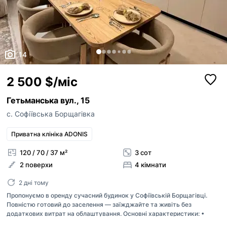
14
2 500 $/міс
Гетьманська вул., 15
с. Софіївська Борщагівка
Приватна клініка ADONIS
120 / 70 / 37 м²
3 сот
2 поверхи
4 кімнати
2 дні тому
Пропонуємо в оренду сучасний будинок у Софіївській Борщагівці.
Повністю готовий до заселення — заїжджайте та живіть без
додаткових витрат на облаштування. Основні характеристики: •
Площа будинку — 120 м² • Земельна ділянка — 2–3 сотки • 4 окремі