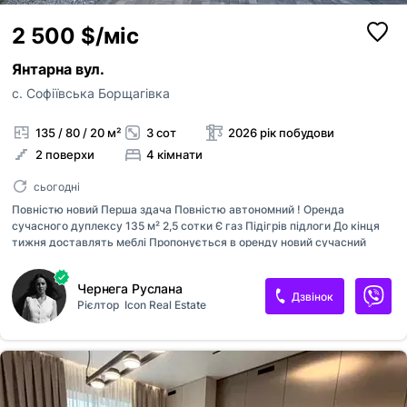
2 500 $/міс
Янтарна вул.
с. Софіївська Борщагівка
135 / 80 / 20 м²
3 сот
2026 рік побудови
2 поверхи
4 кімнати
сьогодні
Повністю новий Перша здача Повністю автономний ! Оренда
сучасного дуплексу 135 м² 2,5 сотки Є газ Підігрів підлоги До кінця
тижня доставлять меблі Пропонується в оренду новий сучасний
дуплекс площею 130 м² з просторою ділянкою 2,5 сотки з окремим
заїздом Будинок має зручне та функціональне планування: три окремі
Чернега Руслана
спальні, кабінет, простору кухню-вітальню та два санвузли. Світлі
Дзвінок
Рієлтор
Icon Real Estate
кімнати, сучасний інтер’єр і продумане планування забезпечують
комфортне проживання для всієї родини Дуплекс розташований у
чудовій локації зі швидким виїздом до Києва. Поруч знаходиться вся
необхідна інфраструктура: супермаркети, аптеки, торгово-
розважальні центри, школи, дитячі садки та все необхідне для...