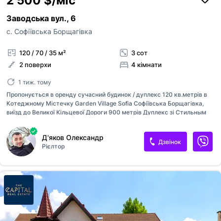
2 500 $/міс
Заводська вул., 6
с. Софіївська Борщагівка
120 / 70 / 35 м²
3 сот
2 поверхи
4 кімнати
1 тиж. тому
Пропонується в оренду сучасний будинок / дуплекс 120 кв.метрів в
Котеджному Містечку Garden Village Sofia Софіївська Борщагівка,
виїзд до Великої Кільцевої Дороги 900 метрів Дуплекс зі Стильным
новим ремонтом та всією необхідною технікою 5 кондиціонерів 4
кімнати Всі централізовані комунікації Газ Світло Вода Каналізація Є
Д'яков Олександр
крита тераса Парко місце для 2 авто Містечко закритого типу
Дзвінок
Рієлтор
Дуплекс буде готовий до заселення через тиждень Є Відео огляд