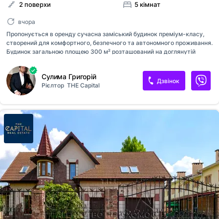
2 поверхи
5 кімнат
вчора
Пропонується в оренду сучасна заміський будинок преміум-класу,
створений для комфортного, безпечного та автономного проживання.
Будинок загальною площею 300 м² розташований на доглянутій
земельній ділянці 15 соток у престижному передмісті Києва, лише
20–30 хвилин від центру міста, що дозволяє швидко дістатися до
Сулима Григорій
урядового кварталу, дипломатичних представництв та ділового
Дзвінок
Рієлтор
THE Capital
центру столиці, водночас насолоджуючись тишею, приватністю та
комфортом заміського життя. Безпека та автономність — ключові
переваги Особливою перевагою резиденції є повноцінне
бомбосховище, збудоване у 2025 році відповідно до сучасних
стандартів безпеки. Сховище розташоване на території
домоволодіння та має прямий доступ...