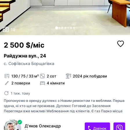
19
2 500 $/міс
Райдужна вул., 24
с. Софіївська Борщагівка
130 / 75 / 33 м²
2 сот
2024 рік побудови
2 поверхи
4 кімнати
1 тиж. тому
Пропонуємо в оренду дуплекс з Новим ремонтом та меблями. Перша
здача, ні хто ще не проживав. Дуплекс Готовий до Заселення
Перегляди вже можливі Меблювання під кліентів. Є газ Парко місце
перед будинком на 3 авто 4 роздільні кімнати Є все необхідне для
комфортного проживання Якщо ви бажаєте проживати в зовсім
Д'яков Олександр
новому обьекті, а таких не багато, це саме той варіант який вам
Дзвінок