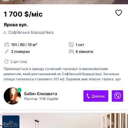
1 700 $/міс
Ярова вул.
с. Софіївська Борщагівка
101 / 80 / 10 м²
1 сот
2 поверхи
4 кімнати
2 дні тому
Пропонується в оренду сучасний таунхаус із високоякісним
ремонтом, який розташований на Софіївській Борщагівці. Загальна
площа таунхауса становить 101 м2. Будинок має власну терасу, що
дозволяє насолоджуватися відпочинком на свіжому повітрі.
Таунхаус двоповерховий і має зручне планування: 1-й поверх: - холл,
Бабич Єлизавета
коридор; - кухня-вітальня з виходом на терасу; - кабінет або
Дзвінок
Рієлтор
THE Capital
гостьова спальня; - санвузол; - технічне приміщення. 2-й поверх: -
спальня основна з великою гардеробною; - гостьова спальня (або
дитяча кімната); - санвузол з ванною. На задньому дворі зміни, тепер
там є газон з авто поливом, мангал та навіс! Для автомобіля
передбачено паркомісце, що дуже зручно для мешканців. Опалення...