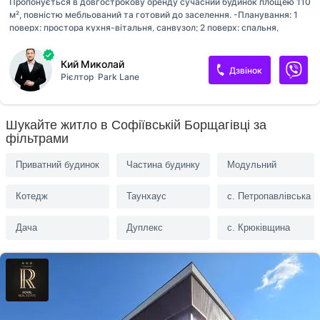
Пропонується в довгострокову оренду сучасний будинок площею 110
м², повністю мебльований та готовий до заселення. -Планування: 1
поверх: простора кухня-вітальня, санвузол; 2 поверх: спальня,
кабінет, гардеробна, балкон. -Переваги будинку: енергонезалежність:
сонячні панелі та генератор; підвал, який можна використовувати як
Кий Миколай
укриття; газове опалення; власна свердловина; оптоволоконний
Дзвінок
Рієлтор
Park Lane
інтернет; будинок укомплектований усіма необхідними меблями та
технікою. -Ділянка: 11 соток (територія на два будинки); у сусідньому
будинку проживають власники; паркування для 2 автомобілів.
-Локація: лише 50 метрів до озера з облаштованим пляжем; у пішій
Шукайте житло в Софіївській Борщагівці за
доступності супермаркети NOVUS та «Сільпо»; зру...
фільтрами
Приватний будинок
Частина будинку
Модульний
Котедж
Таунхаус
с. Петропавлівська 
Дача
Дуплекс
с. Крюківщина