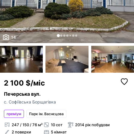
14
2 100 $/міс
Печерська вул.
с. Софіївська Борщагівка
преміум
Парк ім. Васнєцова
247 / 150 / 76 м²
10 сот
2014 рік побудови
2 поверхи
5 кімнат