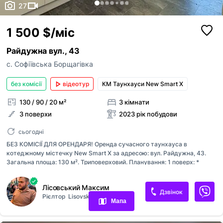
27
1 500 $/міс
Райдужна вул., 43
с. Софіївська Борщагівка
без комісії
відеотур
КМ Таунхауси New Smart X
130 / 90 / 20 м²
3 кімнати
3 поверхи
2023 рік побудови
сьогодні
БЕЗ КОМІСІЇ ДЛЯ ОРЕНДАРЯ! Оренда сучасного таунхауса в
котеджному містечку New Smart X за адресою: вул. Райдужна, 43.
Загальна площа: 130 м². Триповерховий. Планування: 1 поверх: *
Переглянуті оголошення
простора кухня-вітальня; * гостьовий санвузол; * господарський
блок; * вихід на власну терасу. 2 поверх: * майстер-спальня; *
Лісовський Максим
Обрані оголошення
гардеробна; * власний санвузол; * балкон. 3 поверх: * дві повноцінні
Дзвінок
Рієлтор
LisovskiyEstate
спальні; * вбудовані шафи; * санвузол. Тераса: * лазня; * джакузі; *
Мапа
зона барбекю. Будинок повністю укомплектований усіма необхідними
Контакти
меблями та побутовою технікою для комфортного проживання,