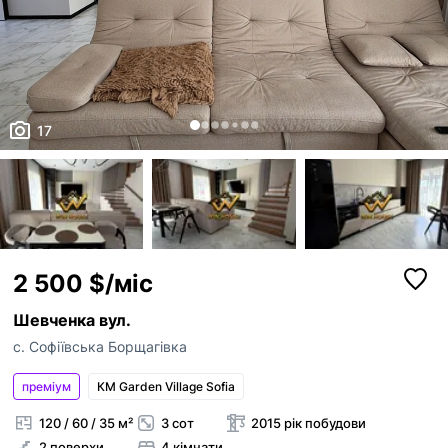
17
2 500 $/міс
Шевченка вул.
с. Софіївська Борщагівка
преміум
КМ Garden Village Sofia
120 / 60 / 35 м²
3 сот
2015 рік побудови
2 поверхи
4 кімнати