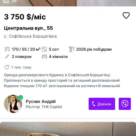
38
3 750 $/міс
Центральна вул., 55
с. Софіївська Борщагівка
170 / 55 / 20 м²
5 сот
2026 рік побудови
2 поверхи
4 кімнати
1 тиж. тому
Оренда двоповерхового будинку в Софіївській Борщагівці
Пропонується в оренду просторий та затишний двоповерховий
будинок площею 170 м², розташований на доглянутій земельній
ділянці 5 соток із зеленою територією для відпочинку. Планування: 3
окремі спальні Простора вітальня Кухня-їдальня 3 санвузли
Руснак Андрій
Гардеробна кімната Будинок відзначається продуманим
Дзвінок
Рієлтор
THE Capital
плануванням, великою кількістю природного світла та високими
стелями, що створюють відчуття простору й комфорту. Комунікації
та автономність: Сонячні панелі Власна свердловина Септик
Додатково: Можливе проживання з вихованими домашніми
тваринами за умови відповідального ставлення власників. Будинок
ідеально підійде для сім'ї, яка цінує комфо...