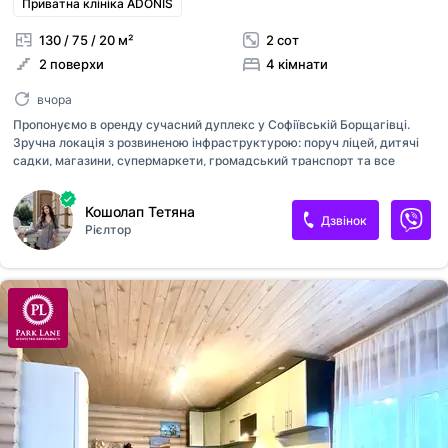
Приватна клініка ADONIS
130 / 75 / 20 м²
2 сот
2 поверхи
4 кімнати
вчора
Пропонуємо в оренду сучасний дуплекс у Софіївській Борщагівці.
Зручна локація з розвиненою інфраструктурою: поруч ліцей, дитячі
садки, магазини, супермаркети, громадський транспорт та все
необхідне для комфортного життя. Основні характеристики: • Площа
будинку — 130 м² • Земельна ділянка — 2 сотки • Озеленена
Кошолап Тетяна
прибудинкова територія Планування: Перший поверх: • Простора
Дзвінок
Рієлтор
кухня-вітальня з виходом на подвір'я • Кабінет (або гостьова
спальня) • Санвузол • Технічне приміщення Другий поверх: •
Майстер-спальня з гардеробною • Дві окремі кімнати • Санвузол
Будинок повністю готовий до проживання та стане чудовим вибором
для сім'ї, яка цінує комфорт, функціональне планування та затишну
атмосферу....