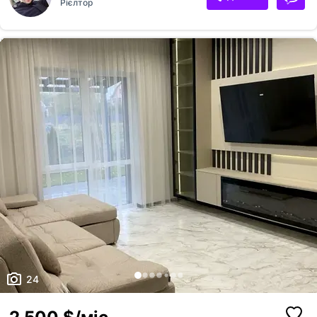
Рієлтор
сподобається. З тваринками можливо ( з собакою невеликою )
24