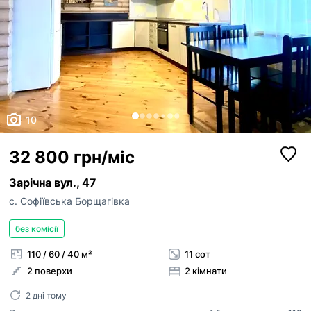
10
32 800 грн/міс
Зарічна вул., 47
с. Софіївська Борщагівка
без комісії
110 / 60 / 40 м²
11 сот
2 поверхи
2 кімнати
2 дні тому