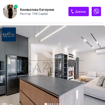
робилось для себе що особливо відчувається на перегляді. Будинок
укомплектовано усією необхідною для комфортного життя
Коновалова Катерина
побутовою технікою від провідних брендів та меблями.
Дзвінок
Рієлтор
THE Capital
Функціональне планування основного будинку: Перший поверх: -
Вітальня з домашнім кінотеатром та доступом до тераси з зоною для
відпочинку під відкритим небом; - Об'єднана з вітальнею простора
кухня зі зручним розподілом поверхонь для приготування кулінарних
шедеврів; - Трапезна та додаткова барна обідня зона; -
MasterBedroom з вих...