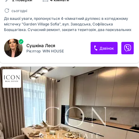
сьогодні
До вашої уваги, пропонується 4-кімнатний дуплекс в котеджному
містечку "Garden Village Sofia", вул. Заводська, Софіївська
Борщагівка. Сучасний ремонт, закрита територія, два паркувальних
місця, крита тераса, де можна зробити мангальну зону чи поставити
шезлонги, 700 м до Кільцевої, ТЦ "April City". Локація топ. По запиту
Сушкіна Леся
надам відео oгляд. Орендар сплачує разову комісію в розмірі
Дзвінок
Рієлтор
WIN HOUSE
1000$.Телефонуйте або пишіть, з радістю відповім на всі ваші
питання та організую перегляд.