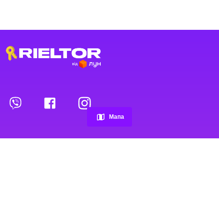
Переглянуті оголошення
Обрані оголошення
Мапа
Контакти
Проєкт
Рієлтори