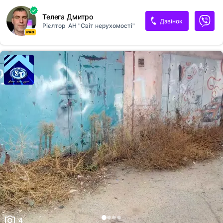
Телега Дмитро
Дзвінок
Рієлтор
АН "Світ нерухомості"
4