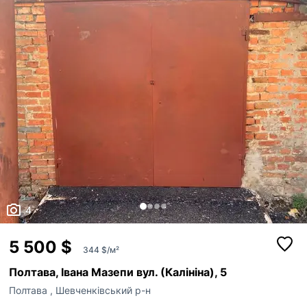
4
5 500 $
344 $/м²
Полтава, Івана Мазепи вул. (Калініна), 5
Поскаржитись
Полтава
,
Шевченківський р-н