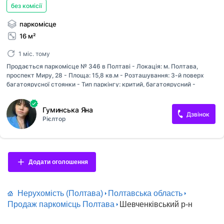
без комісії
паркомісце
16 м²
1 міс. тому
Продається паркомісце № 346 в Полтаві - Локація: м. Полтава,
проспект Миру, 28 - Площа: 15,8 кв.м - Розташування: 3-й поверх
багатоярусної стоянки - Тип паркінгу: критий, багатоярусний -
Зручності: охорона, відеонагляд, освітлення, зручний заїзд - Чисте,
сухе та безпечне місце для зберігання авто Ціна: 12 000 (торг
Гуминська Яна
доречний) Ідеальне рішення для зберігання автомобіля в комфортних
Дзвінок
Рієлтор
умовах! Телефонуйте для деталей!
Додати оголошення
Нерухомість (Полтава)
Полтавська область
Продаж паркомісць Полтава
Шевченківський р-н