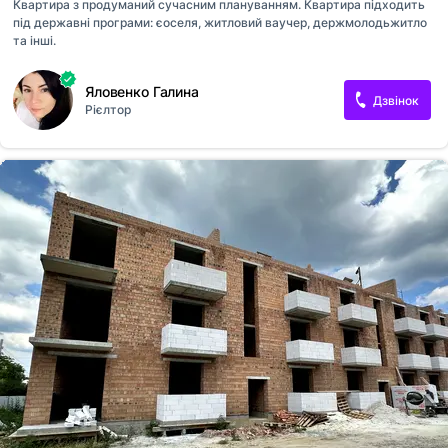
Квартира з продуманий сучасним плануванням. Квартира підходить
під державні програми: єоселя, житловий ваучер, держмолодьжитло
та інші.
Яловенко Галина
Дзвінок
Рієлтор