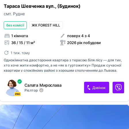
Тараса Шевченка вул., (Будинок)
смт. Рудне
без комісії
ЖК FOREST HILL
1 кімната
поверх 4 з 4
36 / 15 / 11 м²
2026 рік побудови
1 тиж. тому
Однокімнатна двостороння квартира з терасою біля лісу — для тих,
хто хоче жити комфортно, а не «як в гуртожитку» Продаж сучасної
квартири у спокійному районі з хорошим сполученням до Львова.
Ідеальний варіант для студента або молодої пари, які хочуть власний
простір без тісноти та старих ремонтів. ▪️ 36м² площі ▪️ два балкони ▪️
Салата Мирослава
двостороння ▪️ підземний паркінг ▪️ зручне планування Поруч магазини,
Дзвінок
Рієлтор
транспорт, супермаркети та все необхідне для щоденного життя. А
ліс біля будинку — окремий бонус після активного міста. Є
розтермінування без відсотків при першому внеску від 50%. Без
комісії для покупця! Телефонуйте — покажу квартиру, яка реально
відрізняється від типових варіантів на ринк...