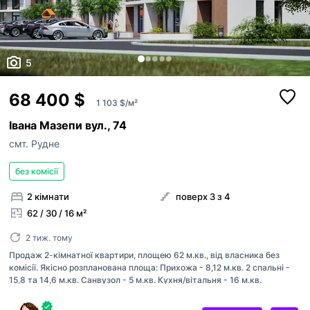
5
68 400 $
1 103 $/м²
Івана Мазепи вул., 74
смт. Рудне
без комісії
2 кімнати
поверх 3 з 4
62 / 30 / 16 м²
2 тиж. тому
Продаж 2-кімнатної квартири, площею 62 м.кв., від власника без
комісії. Якісно розпланована площа: Прихожа - 8,12 м.кв. 2 спальні -
15,8 та 14,6 м.кв. Санвузол - 5 м.кв. Кухня/вітальня - 16 м.кв.
Квартира з панорамними вікнами та 2 балконами з виглядом на ліс. 0-
й цикл, всі комунікації, індивідуальне газове опалення, двоконтурний