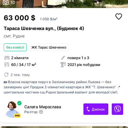
10
63 000 $
1 050 $/м²
Тараса Шевченка вул., (Будинок 4)
смт. Рудне
без комісії
ЖК Тарас Шевченко
2 кімнати
поверх 1 з 3
60 / 34 / 17 м²
2021 рік побудови
2 тиж. тому
🏡 Власна квартира поруч в Залізничному районі Львова — без
захмарних цін! Продаж 2-кімнатної квартири в ЖК “Т. Шевченко” 📍
центральна частина сщ.Рудно Ідеальний варіант для молодої сім’ї,
яка хоче жити окремо. ▪️ площа 60 м² ▪️ двостороннє планування ▪️ два
балкони ▪️ простора та світла квартира ▪️ будинок на етапі здачі ▪️
Салата Мирослава
індивідуальне газове опалення Якісне будівництво: ✔️ цегляний
Дзвінок
Рієлтор
будинок ✔️ монолітне перекриття ✔️ утеплення пінопластом Не
відкладайте життя “на потім”. Телефонуйте — покажу квартиру та
допоможу зробити крок до власного житла 🤍