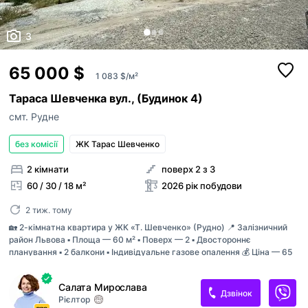
3
65 000 $
1 083 $/м²
Тараса Шевченка вул., (Будинок 4)
смт. Рудне
без комісії
ЖК Тарас Шевченко
2 кімнати
поверх 2 з 3
60 / 30 / 18 м²
2026 рік побудови
2 тиж. тому
🏡 2-кімнатна квартира у ЖК «Т. Шевченко» (Рудно) 📍 Залізничний
район Львова ▪️ Площа — 60 м² ▪️ Поверх — 2 ▪️ Двостороннє
планування ▪️ 2 балкони ▪️ Індивідуальне газове опалення 💰 Ціна — 65
000$ Будинок на етапі будівництва. Запланована здача — IV квартал
2027 року з підключеними комунікаціями. ✔️ Цегляний будинок ✔️
Салата Мирослава
Монолітне перекриття ✔️ Якісне утеплення Хороший варіант для
Дзвінок
Рієлтор
власного проживання або інвестиції.