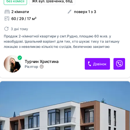
без комісії
ЖК вул. Шевченка, 66д
2 кімнати
поверх 1 з 3
60 / 29 / 17 м²
3 дні тому
Продаж 2-кімнатної квартири у смт.Рудно, площею 60 м.кв. у
новобудові. Ідеальний варіант для тих, хто шукає тиху та затишну
локацію з невеликою кількістю сусідів, безпечною закритою
територію та зручним доступом до всієї необхідної інфраструктури.
Переваги: - Просторе та функціональне планування: кухня-студія з
Турчин Христина
лоджією, 2 окремі спальні з великим спільним балконом, санвузол,
Дзвінок
Рієлтор
кладова, гардероб; - Різностороння квартира з панорамними вікнами;
- 0 цикл; - Якісне цегляне будівництво, підключені усі комунікації; -
Територія закритого типу, загальна парковка для авто; - Спокійний та
розвинений район з чудовим транспортним сполученням.
Розтермінування під 0% річних, перший внесок - 30% Телефон...