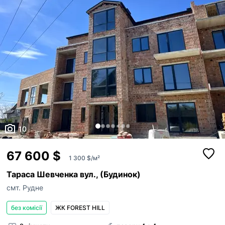
10
67 600 $
1 300 $/м²
Тараса Шевченка вул., (Будинок)
смт. Рудне
без комісії
ЖК FOREST HILL