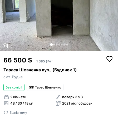
7
66 500 $
1 385 $/м²
Тараса Шевченка вул., (Будинок 1)
смт. Рудне
без комісії
ЖК Тарас Шевченко
2 кімнати
поверх 3 з 3
48 / 30 / 18 м²
2021 рік побудови
5 днів тому