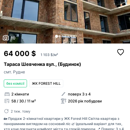
10
64 000 $
1 103 $/м²
Тараса Шевченка вул., (Будинок)
смт. Рудне
без комісії
ЖК FOREST HILL
2 кімнати
поверх 3 з 4
58 / 30 / 11 м²
2026 рік побудови
2 тиж. тому
🏡 Продаж 2-кімнатної квартири у ЖК Forest Hill Світла квартира з
панорамним виглядом на сосновий ліс 🌿 Ідеальний варіант для тих,
хто хоче поєднати комфорт міста та спокій природи. 📍 Поверх: 3 з 4