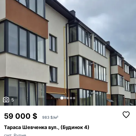
481468
5
59 000 $
983 $/м²
Тараса Шевченка вул., (Будинок 4)
смт. Рудне