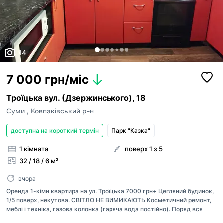
14
7 000 грн/міс
Троїцька вул. (Дзержинського), 18
Суми
,
Ковпаківський р-н
доступна на короткий термін
Парк "Казка"
1 кімната
поверх 1 з 5
32 / 18 / 6 м²
вчора
Оренда 1-кімн квартира на ул. Троїцька 7000 грн+ Цегляний будинок,
1/5 поверх, некутова. СВІТЛО НЕ ВИМИКАЮТЬ Косметичний ремонт,
меблі і техніка, газова колонка (гаряча вода постійно). Поряд вся
інфраструктура, школа, зупинка транспорту, пляж, зони відпочинку