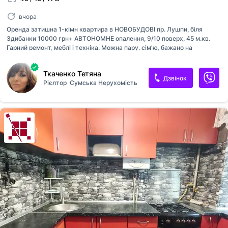
вчора
Оренда затишна 1-кімн квартира в НОВОБУДОВІ пр. Лушпи, біля
Здибанки 10000 грн+ АВТОНОМНЕ опалення, 9/10 поверх, 45 м.кв.
Гарний ремонт, меблі і техніка. Можна пару, сім'ю, бажано на
тривалий термін оренди. Прекрасний район, поряд вся
інфраструктура, річка, зона відпочинку.. Квартира готова до
Ткаченко Тетяна
поселення! За детальною інформацією і переглядом звертайтеся за
Дзвінок
Рієлтор
Сумська Нерухомість
тел [телефон приховано]Таня