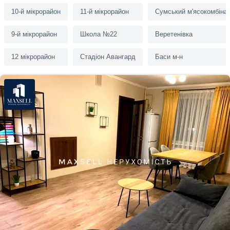
10-й мікрорайон
11-й мікрорайон
Сумський м'ясокомбіна
9-й мікрорайон
Школа №22
Веретенівка
12 мікрорайон
Стадіон Авангард
Баси м-н