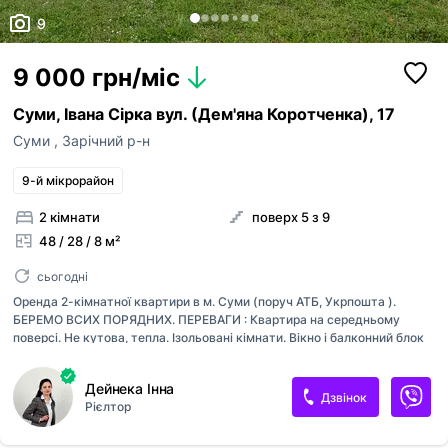
9
9 000 грн/міс
Суми, Івана Сірка вул. (Дем'яна Коротченка), 17
Суми
,
Зарічний р-н
9-й мікрорайон
2 кімнати
поверх 5 з 9
48 / 28 / 8 м²
сьогодні
Оренда 2-кімнатної квартири в м. Суми (поруч АТБ, Укрпошта ).
БЕРЕМО ВСИХ ПОРЯДНИХ. ПЕРЕВАГИ : Квартира на середньому
поверсі. Не кутова, тепла. Ізольовані кімнати. Вікно і балконний блок
пластикові. Балкон застеклений пластиком! Кухня 8 м2. Замінені
вхідні двері. Пластикові труби на водопостачання і водовідведення .
Дейнека Інна
Доглянутий під'їзд, євродвір, місце для паркування автомобіля. Поруч
Дзвінок
Рієлтор
усе необхідне для комфортного життя: магазини, аптеки, зупинка
громадського транспорту, дитсадок, школа, заклади відпочинку.
Телефонуйте!