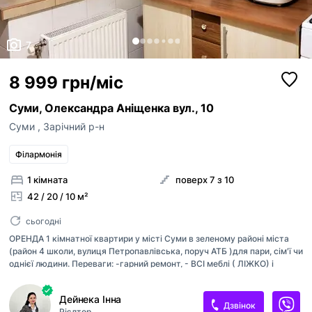
7
8 999 грн/міс
Суми, Олександра Аніщенка вул., 10
Суми
,
Зарічний р-н
Філармонія
1 кімната
поверх 7 з 10
42 / 20 / 10 м²
сьогодні
ОРЕНДА 1 кімнатної квартири у місті Суми в зеленому районі міста
(район 4 школи, вулиця Петропавлівська, поруч АТБ )для пари, сім'ї чи
однієї людини. Переваги: -гарний ремонт, - ВСІ меблі ( ЛІЖКО) і
техніка в наявності. - квартира має автономне опалення (2-
ухконтурний котел), - є лічильники (світло , газ, вода), - попуч
Дейнека Інна
зупинка, магазин, дитсадок. Телефонуйте та записуйтеся на
Дзвінок
Рієлтор