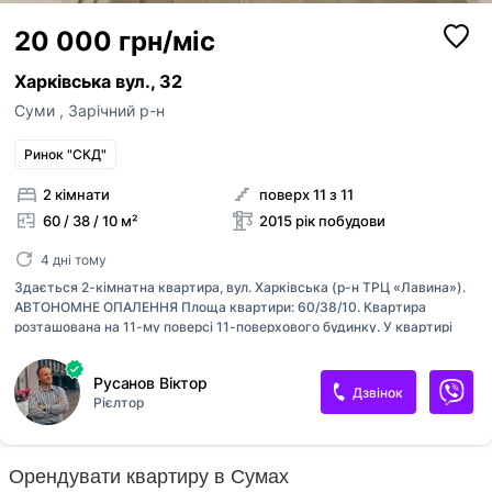
20 000 грн/міс
Харківська вул., 32
Суми
,
Зарічний р-н
Ринок "СКД"
2 кімнати
поверх 11 з 11
60 / 38 / 10 м²
2015 рік побудови
4 дні тому
Здається 2-кімнатна квартира, вул. Харківська (р-н ТРЦ «Лавина»).
АВТОНОМНЕ ОПАЛЕННЯ Площа квартири: 60/38/10. Квартира
розташована на 11-му поверсі 11-поверхового будинку. У квартирі
зроблено новий євроремонт (раніше не здавалася). Є все необхідне
для комфортного проживання: - вбудована кухня - холодильник -
Русанов Віктор
пральна машина-автомат - новий м'який куточок у залі - двоспальне
Дзвінок
Рієлтор
ліжко - кондиціонер (2 шт.) - душова кабіна - шафа-купе в спальні -
шафа-купе в залі - інтернет - система «тепла підлога» - інвертор на
10 кВт УМОВИ: Для сімейної пари або сім'ї. Квартира здається тільки
на тривалий термін (мінімальний термін оренди 6 місяців і більше).
Орендувати квартиру в Сумах
Оплата за 2 місяці. Ціна: 20 000 + комунал...