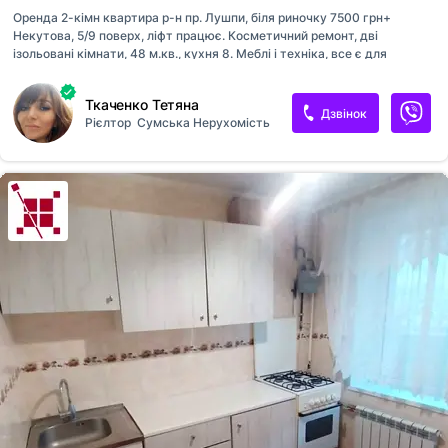
Оренда 2-кімн квартира р-н пр. Лушпи, біля риночку 7500 грн+
Некутова, 5/9 поверх, ліфт працює. Косметичний ремонт, дві
ізольовані кімнати, 48 м.кв., кухня 8. Меблі і техніка, все є для
комфортного проживання. Бойлер поставлять. Вільна до поселення
За детальною інформацією і переглядом звертайтеся за тел
Ткаченко Тетяна
[телефон приховано]Таня
Дзвінок
Рієлтор
Сумська Нерухомість