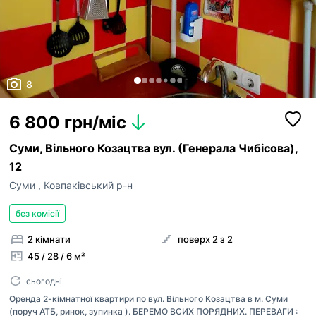
ким із рієлторів вашого агентства їх закріпити.
Оголошення неактуальне
Зареєструйте рієлторів АН на
RIELTOR.UA
, т
привʼяжіть їхні акаунти до акаунту АН, щоб:
Неправильні фото
бачити сукупну статистику та витрати п
Неправильне відео
оголошенням ваших рієлторів,
8
поповнювати баланс вашим рієлторам,
Неправильна адреса
бачити в кабінеті всі оголошення, створ
вашими рієлторами,
Інше
Прикріпити файл
6 800 грн/міс
оголошення рієлторів були брендовані 
Максимум 10 Мб на одне фото, формат: jpeg/j
Я - власник об'єкту
вашого АН
Суми, Вільного Козацтва вул. (Генерала Чибісова),
Це мій ексклюзив
12
Надіслати
Об'єкт не існує
Суми
,
Ковпаківський р-н
без комісії
2 кімнати
поверх 2 з 2
45 / 28 / 6 м²
сьогодні
Оренда 2-кімнатної квартири по вул. Вільного Козацтва в м. Суми
(поруч АТБ, ринок, зупинка ). БЕРЕМО ВСИХ ПОРЯДНИХ. ПЕРЕВАГИ :