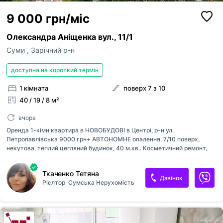
9 000 грн/міс
Олександра Аніщенка вул., 11/1
Суми
,
Зарічний р-н
доступна на короткий термін
1 кімната
поверх 7 з 10
40 / 19 / 8 м²
вчора
Оренда 1-кімн квартира в НОВОБУДОВІ в Центрі, р-н ул.
Петропавлівська 9000 грн+ АВТОНОМНЕ опалення, 7/10 поверх,
некутова, теплий цегляний будинок, 40 м.кв.. Косметичний ремонт,
меблі і техніка. Чудовий район, поряд вся інфраструктура. Вільна в
кінці місяця. За детальною інформацією і переглядом звертайтеся за
Ткаченко Тетяна
тел [телефон приховано]Таня
Дзвінок
Рієлтор
Сумська Нерухомість