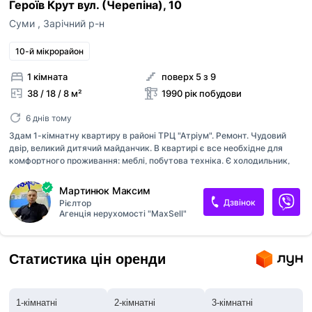
Героїв Крут вул. (Черепіна), 10
Суми
,
Зарічний р-н
10-й мікрорайон
1 кімната
поверх 5 з 9
38 / 18 / 8 м²
1990 рік побудови
6 днів тому
Здам 1-кімнатну квартиру в районі ТРЦ "Атріум". Ремонт. Чудовий
двір, великий дитячий майданчик. В квартирі є все необхідне для
комфортного проживання: меблі, побутова техніка. Є холодильник,
мікрохвильовка, духовка, варильна поверхня, витяжка, пральна
машина, wi-fi роутер. Ціна 8000+платежі.
Мартинюк Максим
Дзвінок
Рієлтор
Агенція нерухомості "MaxSell"
Статистика цін оренди
1-кімнатні
2-кімнатні
3-кімнатні