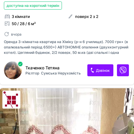
доступна на короткий термін
3 кімнати
поверх 2 з 2
50 / 28 / 6 м²
вчора
Оренда 3-кімнатна квартира на Хіміку (р-н 6 училище). 7000 грн+ (в
опалювальний період 6500+) АВТОНОМНЕ опалення (двухконтурний
котел). Цегляний будинок, 2/2 поверх, 50 м.кв (дві спальні і одна
прохідна зала). Косметичний ремонт, меблі (два дивана, ліжко),
техніка ( холодильник, пральна машинка) Здається з 1.08.26,
Ткаченко Тетяна
подивитися можна раніше.. Квартира тепла, поряд вся
Дзвінок
Рієлтор
Сумська Нерухомість
інфраструктура. За детальною інформацією і переглядом
звертайтеся за тел [телефон приховано]Таня