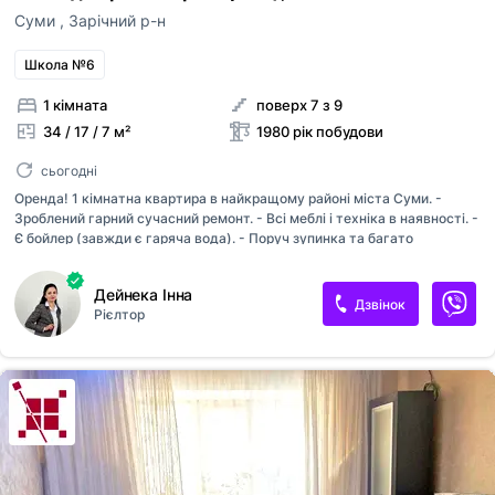
Суми
,
Зарічний р-н
Школа №6
1 кімната
поверх 7 з 9
34 / 17 / 7 м²
1980 рік побудови
сьогодні
Оренда! 1 кімнатна квартира в найкращому районі міста Суми. -
Зроблений гарний сучасний ремонт. - Всі меблі і техніка в наявності. -
Є бойлер (завжди є гаряча вода). - Поруч зупинка та багато
магазинів, аптек, школа, дитсадок. Телефонуйте !
Дейнека Інна
Дзвінок
Рієлтор