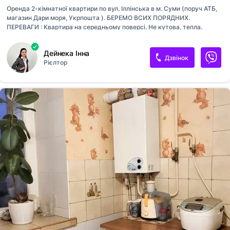
Оренда 2-кімнатної квартири по вул. Іллінська в м. Суми (поруч АТБ,
магазин Дари моря, Укрпошта ). БЕРЕМО ВСИХ ПОРЯДНИХ.
ПЕРЕВАГИ : Квартира на середньому поверсі. Не кутова, тепла.
Ізольовані кімнати. Вікно і балконний блок пластикові. Балкон
застеклений. Кухня 8 м2. Замінені вхідні двері. Пластикові труби на
Дейнека Інна
водопостачання і водовідведення . Доглянутий під'їзд, євродвір,
Дзвінок
Рієлтор
місце для паркування автомобіля. Поруч усе необхідне для
комфортного життя: магазини, аптеки, зупинка громадського
транспорту, дитсадок, школа, заклади відпочинку. Телефонуйте!