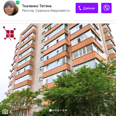
Готова до поселення! За детальною інформацією і переглядом
Ткаченко Тетяна
звертайтеся за тел [телефон приховано]Таня
Дзвінок
Рієлтор
Сумська Нерухомість
8