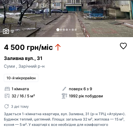
9
4 500 грн/міс
Заливна вул., 31
Суми
,
Зарічний р-н
10-й мікрорайон
1 кімната
поверх 6 з 9
32 / 16 / 5 м²
1992 рік побудови
3 дні тому
Здається 1-кімнатна квартира, вул. Заливна, 31 (р-н ТРЦ «Атріум»).
Будинок теплий, цегляний. Площа: загальна 32 м², житлова — 15 м²,
кухня — 5 м². У квартирі є все необхідне для комфортного
проживання: - вбудована кухня - м'який куточок (софа) у залі +