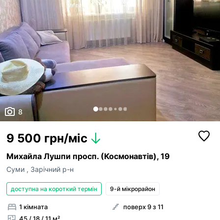
8
9 500 грн/міс
Михайла Лушпи просп. (Космонавтів), 19
Суми
,
Зарічний р-н
доступна на короткий термін
9-й мікрорайон
1 кімната
поверх 9 з 11
45 / 18 / 11 м²