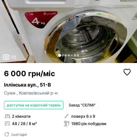
12
6 000 грн/міс
Іллінська вул., 51-В
Суми
,
Ковпаківський р-н
доступна на короткий термін
Завод "СЕЛМІ"
2 кімнати
поверх 6 з 9
48 / 28 / 8 м²
1980 рік побудови
сьогодні