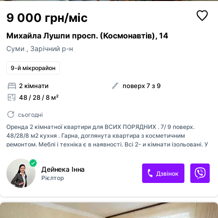
9 000 грн/міс
Михайла Лушпи просп. (Космонавтів), 14
Суми
,
Зарічний р-н
9-й мікрорайон
2 кімнати
поверх 7 з 9
48 / 28 / 8 м²
сьогодні
Оренда 2 кімнатної квартири для ВСИХ ПОРЯДНИХ . 7/ 9 поверх.
48/28/8 м2 кухня . Гарна, доглянута квартира з косметичним
ремонтом. Меблі і техніка є в наявності. Всі 2- и кімнати ізольовані. У
дворі школа, дитсадок, поруч магазини, укрпошта та нова пошта,
аптеки. Телефонуйте !
Дейнека Інна
Дзвінок
Рієлтор