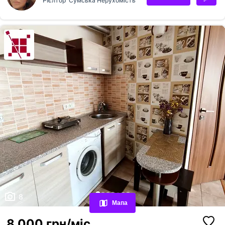
Рієлтор
Сумська Нерухомість
Переглянуті оголошення
Обрані оголошення
8
Мапа
Контакти
8 000 грн/міс