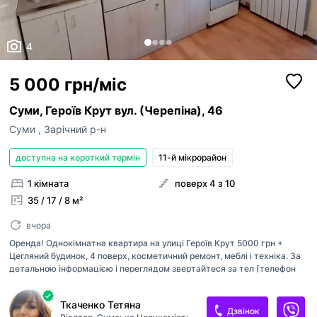
4
5 000 грн/міс
Суми, Героїв Крут вул. (Черепіна), 46
Суми
,
Зарічний р-н
доступна на короткий термін
11-й мікрорайон
1 кімната
поверх 4 з 10
35 / 17 / 8 м²
вчора
Оренда! Однокімнатна квартира на улиці Героїв Крут 5000 грн +
Цегляний будинок, 4 поверх, косметичний ремонт, меблі і техніка. За
детальною інформацією і переглядом звертайтеся за тел [телефон
приховано]Таня
Ткаченко Тетяна
Дзвінок