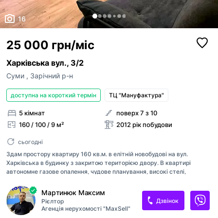
16
25 000 грн/міс
Харківська вул., 3/2
Суми
,
Зарічний р-н
доступна на короткий термін
ТЦ "Мануфактура"
5 кімнат
поверх 7 з 10
160 / 100 / 9 м²
2012 рік побудови
сьогодні
Здам простору квартиру 160 кв.м. в елітній новобудові на вул.
Харківська в будинку з закритою територією двору. В квартирі
автономне газове опалення, чудове планування, високі стелі,
панорамні вікна. В квартирі зроблений якісний ремонт. Подробиці за
телефоном або під час особистого перегляду. Є всі необхідні меблі та
Мартинюк Максим
техніка. В квартирі 4 спальні, великий хол, вітальня та кухня. Ціна
Дзвінок
Рієлтор
25000+платежі.
Агенція нерухомості "MaxSell"