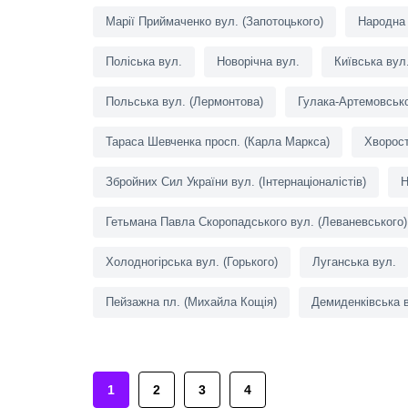
Марії Приймаченко вул. (Запотоцького)
Народна 
Поліська вул.
Новорічна вул.
Київська вул
Польська вул. (Лермонтова)
Гулака-Артемовсько
Тараса Шевченка просп. (Карла Маркса)
Хворост
Збройних Сил України вул. (Інтернаціоналістів)
Н
Гетьмана Павла Скоропадського вул. (Леваневського)
Холодногірська вул. (Горького)
Луганська вул.
Пейзажна пл. (Михайла Кощія)
Демиденківська в
1
2
3
4