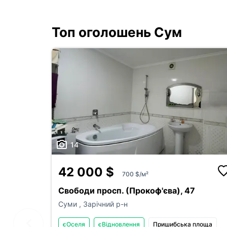
Топ оголошень Сум
14
42 000 $
700 $/м²
Свободи просп. (Прокоф'єва), 47
Суми
,
Зарічний р-н
єОселя
єВідновлення
Пришибська площа