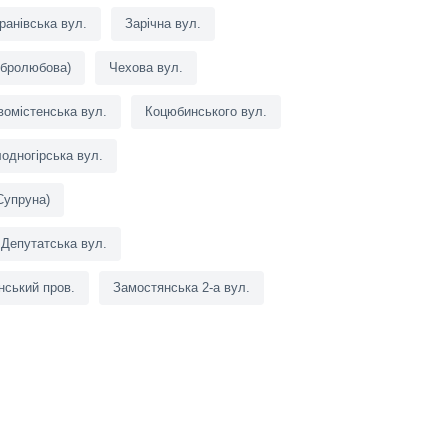
ранівська вул.
Зарічна вул.
обролюбова)
Чехова вул.
вомістенська вул.
Коцюбинського вул.
одногірська вул.
(Супруна)
Депутатська вул.
нський пров.
Замостянська 2-а вул.