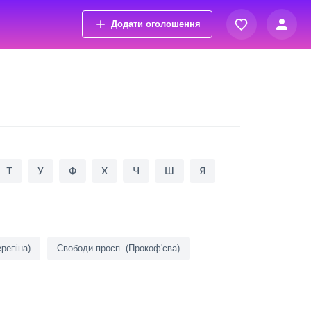
Додати оголошення
Вхід
Переглянуті оголошення
Реєстрація
Обрані оголошення
Контакти
Т
У
Ф
Х
Ч
Ш
Я
ерепіна)
Свободи просп. (Прокоф'єва)