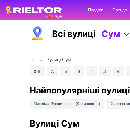
Продаж
Оренда
Всі вулиці
Сум
Вулиці Сум
0-9
А
Б
В
Г
Д
Є
Найпопулярніші вулиці
Михайла Лушпи просп. (Космонавтів)
Харківська
Вулиці Сум