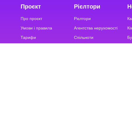
Проєкт
Рієлтори
Н
Про проєкт
Рієлтори
Кв
Умови і правила
Агентства нерухомості
Кі
Тарифи
Спільноти
Бу
Запитання та відповіді
ТОП-100 АН України
О
The Rieltor's Game
З
Ко
Па
Команда підтримки
Будні з 9:00 до 20:00
Вихідні з 9:00 до 18:00