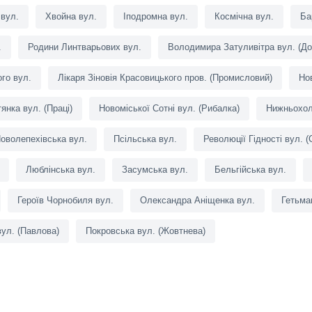
вул.
Хвойна вул.
Іподромна вул.
Космічна вул.
Ба
.
Родини Линтварьових вул.
Володимира Затуливітра вул. (Д
го вул.
Лікаря Зіновія Красовицького пров. (Промисловий)
Но
янка вул. (Праці)
Новоміської Сотні вул. (Рибалка)
Нижньохол
оволепехівська вул.
Псільська вул.
Революції Гідності вул. 
Люблінська вул.
Засумська вул.
Бельгійська вул.
Героїв Чорнобиля вул.
Олександра Аніщенка вул.
Гетьма
ул. (Павлова)
Покровська вул. (Жовтнева)