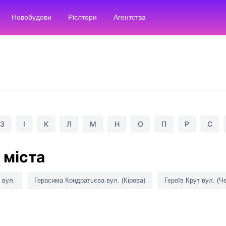
Новобудови
Рієлтори
Агентства
З
І
К
Л
М
Н
О
П
Р
С
 міста
 вул.
Герасима Кондратьєва вул. (Кірова)
Героїв Крут вул. (Ч