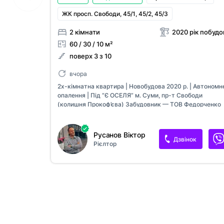
ЖК просп. Свободи, 45/1, 45/2, 45/3
2 кімнати
2020 рік побудо
60 / 30 / 10 м²
поверх 3 з 10
вчора
2х-кімнатна квартира | Новобудова 2020 р. | Автономн
опалення | Під “Є ОСЕЛЯ” м. Суми, пр-т Свободи
(колишня Прокоф’єва) Забудовник — ТОВ Федорченко
Будинок введений в експлуатацію у 2020 році.
Характеристики: • Площа: 60 / 30 / 9,5 м² • Поверх: 3 /
• Квартира дуже тепла ( по всьому параметру зроблен
Русанов Віктор
Дзвінок
система теплої підлоги) • Автономне газове опалення
Рієлтор
(двоконтурний котел) • Стан — мінімалізма, сучасна
класика (в світлому стилі) • Ліфт працює Документи: • 
власник • Ніхто не прописаний • Документи готові до
угоди • Оформлення через нотаріуса • Підходить під
програми «Є ВІДНОВЛЕННЯ» та «Є ОСЕЛЯ» Ціна: 42 00
$ В наявності є підвальне приміщення за 1000$.
Оформимо на Вас. Показ у з...