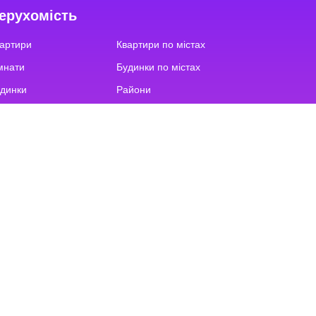
ерухомість
артири
Квартири по містах
мнати
Будинки по містах
динки
Райони
фіси
Вулиці
емля
Орієнтири
мерційна
Новобудови
ркомісця
Котеджні містечка
Повідомлення