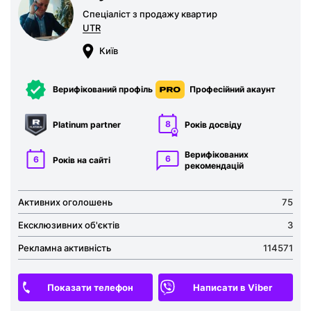
Спеціаліст з продажу квартир
UTR
Київ
Верифікований профіль
Професійний акаунт
8
Platinum partner
Років досвіду
Верифікованих
6
6
Років на сайті
рекомен­дацій
Активних оголошень
75
Ексклюзивних об'єктів
3
Рекламна активність
114571
Показати телефон
Написати в Viber