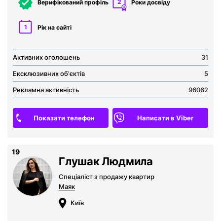
2
Верифікований профіль
Роки досвіду
1
Рік на сайті
Активних оголошень
31
Ексклюзивних об'єктів
5
Рекламна активність
96062
Показати телефон
Написати в Viber
19
Глушак Людмила
Спеціаліст з продажу квартир
Маяк
Київ