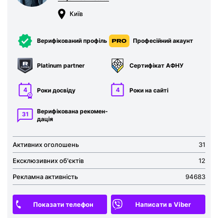
Київ
Верифікований профіль
Професійний акаунт
Platinum partner
Сертифікат
АФНУ
4
4
Роки досвіду
Роки на сайті
Верифікована рекомен­
31
дація
Активних оголошень
31
Ексклюзивних об'єктів
12
Рекламна активність
94683
Показати телефон
Написати в Viber