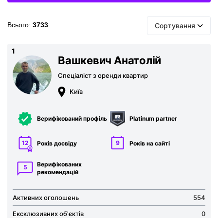
Всього:
3733
Сортування
1
Вашкевич Анатолій
Спеціаліст з оренди квартир
Київ
Верифікований профіль
Platinum partner
12
9
Років досвіду
Років на сайті
Верифікованих
5
рекомен­дацій
Активних оголошень
554
Ексклюзивних об'єктів
0