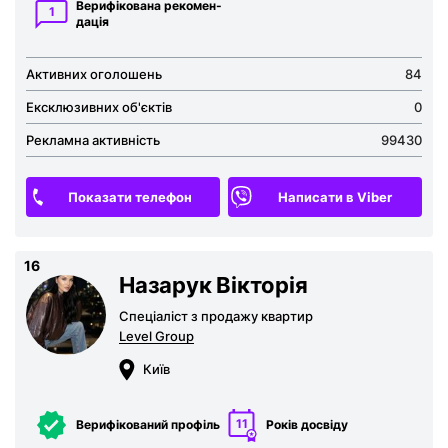
Верифікована рекомен­
1
дація
Активних оголошень
84
Ексклюзивних об'єктів
0
Рекламна активність
99430
Показати телефон
Написати в Viber
16
Назарук Вікторія
Спеціаліст з продажу квартир
Level Group
Київ
11
Верифікований профіль
Років досвіду