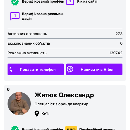
1
Верифікований профіль
Рік на сайті
Верифікована рекомен­
1
дація
Активних оголошень
273
Ексклюзивних об'єктів
0
Рекламна активність
139742
Показати телефон
Написати в Viber
6
Житюк Олександр
Спеціаліст з оренди квартир
Київ
Верифікований профіль
Професійний акаунт