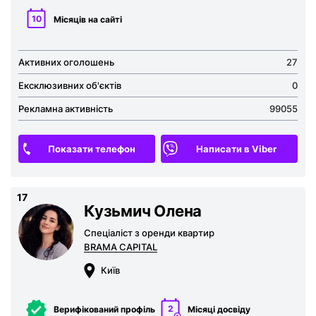
10
Місяців на сайті
Активних оголошень
27
Ексклюзивних об'єктів
0
Рекламна активність
99055
Показати телефон
Написати в Viber
17
Кузьмич Олена
Спеціаліст з оренди квартир
BRAMA CAPITAL
Київ
2
Верифікований профіль
Місяці досвіду