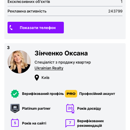
Ексклюзивних об'єктів
1
Рекламна активність
243799
Показати телефон
3
Зінченко Оксана
Спеціаліст з продажу квартир
Ukrainian Realty
Київ
Верифікований профіль
Професійний акаунт
20
Platinum partner
Років досвіду
Верифікованих
7
5
Років на сайті
рекомен­дацій