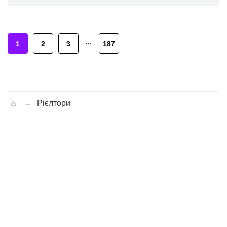
1
2
3
187
Рієлтори