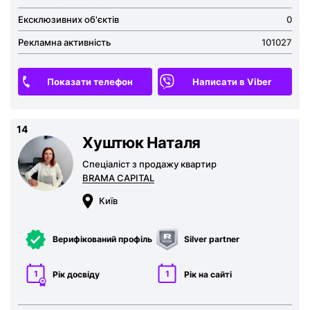
Ексклюзивних об'єктів
0
Рекламна активність
101027
Показати телефон
Написати в Viber
14
Хуштюк Наталя
Спеціаліст з продажу квартир
BRAMA CAPITAL
Київ
Верифікований профіль
Silver partner
1
1
Рік досвіду
Рік на сайті