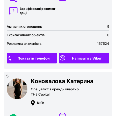
Верифіковані рекомен­
3
дації
Активних оголошень
9
Ексклюзивних об'єктів
0
Рекламна активність
157524
Показати телефон
Написати в Viber
5
Коновалова Катерина
Спеціаліст з оренди квартир
THE Capital
Київ