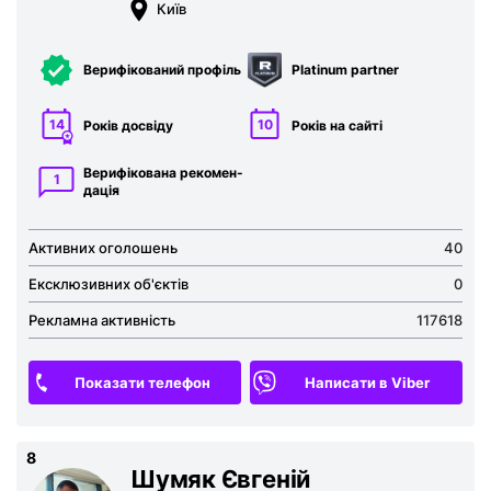
Київ
Верифікований профіль
Platinum partner
14
10
Років досвіду
Років на сайті
Верифікована рекомен­
1
дація
Активних оголошень
40
Ексклюзивних об'єктів
0
Рекламна активність
117618
Показати телефон
Написати в Viber
8
Шумяк Євгеній