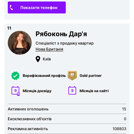
Показати телефон
11
Рябоконь Дар'я
Спеціаліст з продажу квартир
Нова Британія
Київ
Верифікований профіль
Gold partner
9
9
Місяців досвіду
Місяців на сайті
Додати оголошення
Активних оголошень
15
Ексклюзивних об'єктів
0
Публікація оголошень доступна для зареєстр
Рекламна активність
108803
користувачів в ролі “Рієлтор” чи “Власник“.