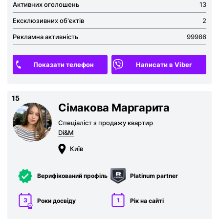
Активних оголошень
13
Ексклюзивних об'єктів
2
Рекламна активність
99986
Показати телефон
Написати в Viber
15
Сімакова Маргарита
Спеціаліст з продажу квартир
Di&M
Київ
Верифікований профіль
Platinum partner
3
1
Роки досвіду
Рік на сайті