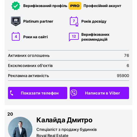
Верифікований профіль
Професійний акаунт
7
Platinum partner
Років досвіду
Верифікованих
12
4
Роки на сайті
рекомен­дацій
Активних оголошень
76
Ексклюзивних об'єктів
6
Рекламна активність
95900
Показати телефон
Написати в Viber
20
Калайда Дмитро
Спеціаліст з продажу будинків
Royal Real Estate