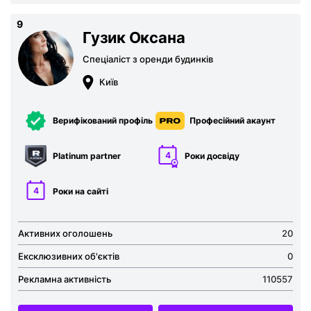
9
Гузик Оксана
Спеціаліст з оренди будинків
Київ
Верифікований профіль
Професійний акаунт
4
Platinum partner
Роки досвіду
4
Роки на сайті
Активних оголошень
20
Ексклюзивних об'єктів
0
Рекламна активність
110557