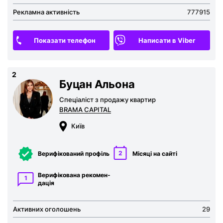
Рекламна активність
777915
Показати телефон
Написати в Viber
2
Буцан Альона
Спеціаліст з продажу квартир
BRAMA CAPITAL
Київ
2
Верифікований профіль
Місяці на сайті
Верифікована рекомен­
1
дація
Активних оголошень
29