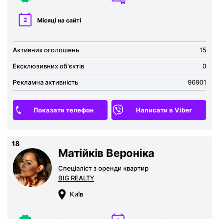
2
Місяці на сайті
Активних оголошень
15
Ексклюзивних об'єктів
0
Рекламна активність
96901
Показати телефон
Написати в Viber
18
Матійків Вероніка
Спеціаліст з оренди квартир
BIG REALTY
Київ