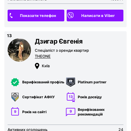
Показати телефон
Написати в Viber
13
Дзигар Євгенія
Спеціаліст з оренди квартир
THEONE
Київ
Верифікований профіль
Platinum partner
13
Сертифікат
АФНУ
Років досвіду
Верифікованих
9
9
Років на сайті
рекомен­дацій
Активних оголошень
24