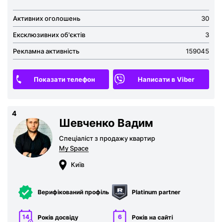
Активних оголошень
30
Ексклюзивних об'єктів
3
Рекламна активність
159045
Показати телефон
Написати в Viber
4
Шевченко Вадим
Спеціаліст з продажу квартир
My Space
Київ
Верифікований профіль
Platinum partner
14
6
Років досвіду
Років на сайті