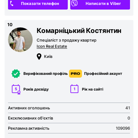
Показати телефон
Написати в Viber
10
Комарніцький Костянтин
Спеціаліст з продажу квартир
Icon Real Estate
Київ
Верифікований профіль
Професійний акаунт
5
1
Років досвіду
Рік на сайті
Активних оголошень
41
Ексклюзивних об'єктів
0
Рекламна активність
109096