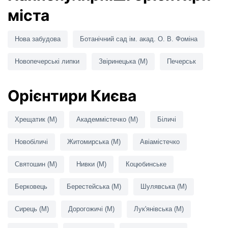
міста
Нова забудова
Ботанічний сад ім. акад. О. В. Фоміна
Новопечерські липки
Звіринецька (M)
Печерськ
Орієнтири Києва
Хрещатик (M)
Академмістечко (M)
Біличі
Новобіличі
Житомирська (M)
Авіамістечко
Святошин (M)
Нивки (M)
Коцюбинське
Берковець
Берестейська (M)
Шулявська (M)
Сирець (M)
Дорогожичі (M)
Лук'янівська (M)