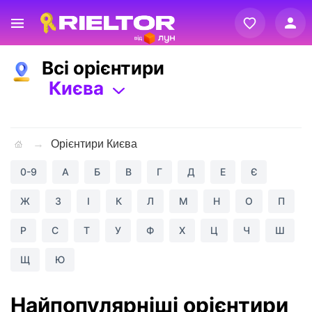
Вхід
Всі орієнтири
Реєстрація
Києва
Орієнтири Києва
0-9
А
Б
В
Г
Д
Е
Є
Ж
З
І
К
Л
М
Н
О
П
Р
С
Т
У
Ф
Х
Ц
Ч
Ш
Щ
Ю
Найпопулярніші орієнтири