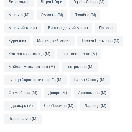
Виноградар
Вітряні Гори
Героїв Дніпра (M)
Мінська (M)
Оболонь (M)
Почайна (M)
Мінський масив
Вишгородський масив
Пріорка
Куренівка
Мостицький масив
Тараса Шевченка (M)
Контрактова площа (M)
Поштова площа (M)
Майдан Незалежності (M)
Театральна (M)
Площа Українських Героїв (M)
Палац Спорту (M)
Олімпійська (M)
Дніпро (M)
Арсенальна (M)
Гідропарк (M)
Лівобережна (M)
Дарниця (M)
Чернігівська (M)