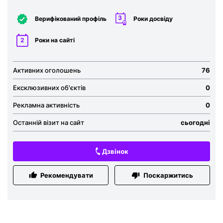
3
Верифікований профіль
Роки досвіду
2
Роки на сайті
Активних оголошень
76
Ексклюзивних об'єктів
0
Рекламна активність
0
Останній візит на сайт
сьогодні
Дзвінок
Рекомендувати
Поскаржитись