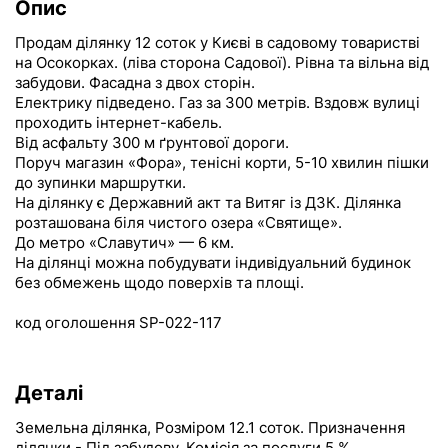
Опис
Продам ділянку 12 соток у Києві в садовому товаристві
на Осокорках. (ліва сторона Садової). Рівна та вільна від
забудови. Фасадна з двох сторін.
Електрику підведено. Газ за 300 метрів. Вздовж вулиці
проходить інтернет-кабель.
Від асфальту 300 м ґрунтової дороги.
Поруч магазин «Фора», тенісні корти, 5-10 хвилин пішки
до зупинки маршрутки.
На ділянку є Державний акт та Витяг із ДЗК. Ділянка
розташована біля чистого озера «Святище».
До метро «Славутич» — 6 км.
На ділянці можна побудувати індивідуальний будинок
без обмежень щодо поверхів та площі.
код оголошення SP-022-117
Деталі
Земельна ділянка, Розміром 12.1 соток. Призначення
ділянки - Під забудову. Комісія за послуги 5 %