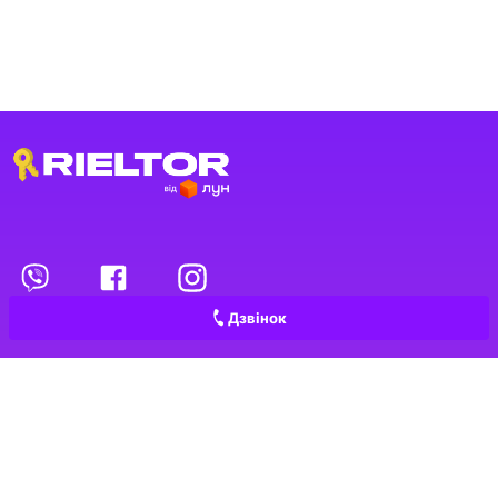
Переглянуті оголошення
1
Обрані оголошення
Дзвінок
Контакти