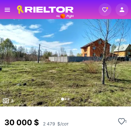
Вхід
Реєстрація
3
30 000 $
1
2 479 $/сот