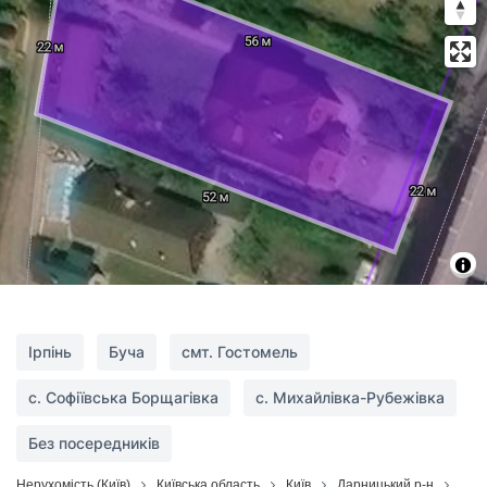
Ірпінь
Буча
смт. Гостомель
с. Софіївська Борщагівка
с. Михайлівка-Рубежівка
Без посередників
Нерухомість (Київ)
Київська область
Київ
Дарницький р-н