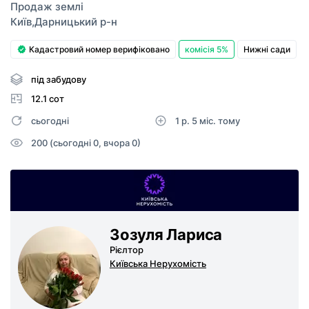
Продаж землі
Київ
,
Дарницький р-н
Кадастровий номер верифіковано
комісія 5%
Нижні сади
під забудову
12.1 сот
сьогодні
1 р. 5 міс. тому
200 (сьогодні 0, вчора 0)
Зозуля Лариса
Рієлтор
Київська Нерухомість