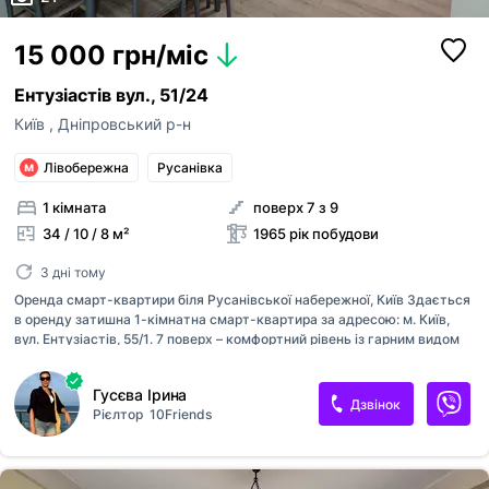
15 000 грн/міс
Ентузіастів вул., 51/24
Київ
,
Дніпровський р-н
Лівобережна
Русанівка
1 кімната
поверх 7 з 9
34 / 10 / 8 м²
1965 рік побудови
3 дні тому
Оренда смарт-квартири біля Русанівської набережної, Київ Здається
в оренду затишна 1-кімнатна смарт-квартира за адресою: м. Київ,
вул. Ентузіастів, 55/1. 7 поверх – комфортний рівень із гарним видом
та достатньою кількістю природного світла. У квартирі є все
необхідне для комфортного проживання: меблі; побутова техніка;
Гусєва Ірина
обладнана кухня; швидкісний інтернет; простір, готовий до заселення
Дзвінок
Рієлтор
10Friends
без додаткових витрат. Чудова локація: Квартира розташована на
другій лінії від Русанівської набережної, тому ви зможете
насолоджуватися прогулянками біля води, не відчуваючи шуму
жвавих вулиць. Русанівська набережна є однією з найприємніших зон