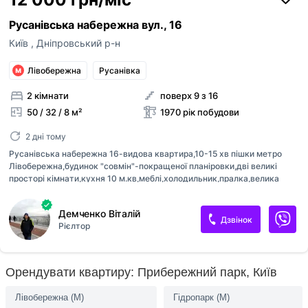
Русанівська набережна вул., 16
Київ
,
Дніпровський р-н
Лівобережна
Русанівка
2 кімнати
поверх 9 з 16
50 / 32 / 8 м²
1970 рік побудови
2 дні тому
Русанівська набережна 16-видова квартира,10-15 хв пішки метро
Лівобережна,будинок "совмін"-покращеної планіровки,дві великі
просторі кімнати,кухня 10 м.кв,меблі,холодильник,пралка,велика
лоджія застеклена,склопакет,з балкона красивий вид на Лавру і
Дніпро, набережна вздовж Дніпра,поруч пляж,АТБ,Сільпо,метро
Демченко Віталій
Лівобережна,генератор працює при відключенні
Дзвінок
Рієлтор
свіїтла,бомбосховище в будинку,12000грн.
Орендувати квартиру: Прибережний парк, Київ
Лівобережна (M)
Гідропарк (M)