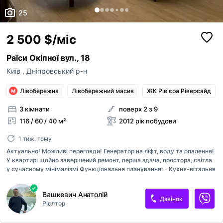
25
2 500 $/міс
Раїси Окіпної вул., 18
Київ
,
Дніпровський р-н
Лівобережна
Лівобережний масив
ЖК Рів'єра Ріверсайд
3 кімнати
поверх 2 з 9
116 / 60 / 40 м²
2012 рік побудови
1 тиж. тому
Актуально! Можливі перегляди! Генератор на ліфт, воду та опалення!
У квартирі щойно завершений ремонт, перша здача, простора, світла
у сучасному мінімалізмі Функціональне планування: - Кухня-вітальня
- Господарська спальня - Перший с/у (душ) - Друга спальня/катвнет
- Другий с/у (душ) - Гардероб Квартира наповнена преміальною
Вашкевич Анатолій
технікою та меблями світових брендів, передбачено все для Вашого
Дзвінок
Рієлтор
комфорту: від фільтрації води до припливно-витяжної системи
кондиціонування Оплата при підписанні договору перший місяць
оренди та страхова сума власнику. Комісійні послуги 50% від суми