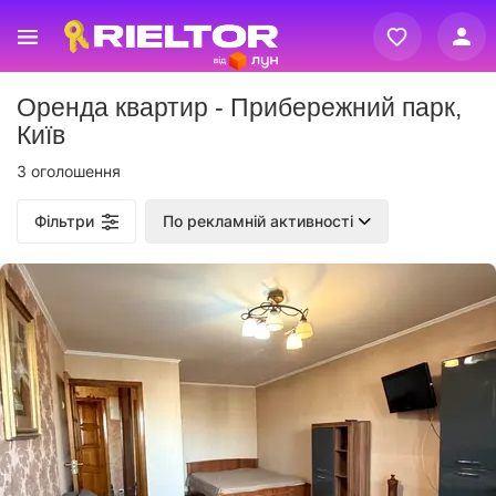
Вхід
Оренда квартир - Прибережний парк,
Реєстрація
Київ
3 оголошення
Фільтри
По рекламній активності