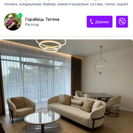
техніка, кондиціонер, бойлер, кімнати роздільні, кутова, тепла, лоджії
засклені, чудова інфраструктура, бомбосховище з ремонтом у
будинку.
Горобець Тетяна
Дзвінок
Рієлтор