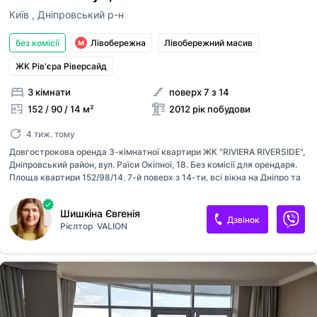
Київ
,
Дніпровський р-н
без комісії
Лівобережна
Лівобережний масив
ЖК Рів'єра Ріверсайд
3 кімнати
поверх 7 з 14
152 / 90 / 14 м²
2012 рік побудови
4 тиж. тому
Довгострокова оренда 3-кімнатної квартири ЖК "RIVIERA RIVERSIDE",
Дніпровський район, вул. Раїси Окіпної, 18. Без комісії для орендаря.
Площа квартири 152/98/14, 7-й поверх з 14-ти, всі вікна на Дніпро та
Правий берег. Квартира у стані після будівельників з фанкойлами та
радіаторами, має два відкриті балкони. Сучасний житловий
Шишкіна Євгенія
комплекс, закрита територія, дитячий та спортивний майданчик у
Дзвінок
Рієлтор
VALION
дворі будинку. Можливий термін оренди від 1-ого до 3-х років.
Вартість оренди екв. 500 $/міс. + комунальні витрати на 1-й рік,
1000$ + комунальні - з 2-ого року оренди. Долгосрочная аренда 2-
комнатной квартиры ЖК "RIVIERA RIVERSIDE", Днепровский район Без
комиссии для арендатора.