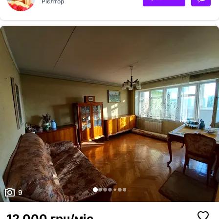
Рієлтор
9
12 000 грн/міс