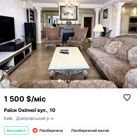
20
1 500 $/міс
Раїси Окіпної вул., 10
Київ
,
Дніпровський р-н
без комісії
Лівобережна
Лівобережний масив