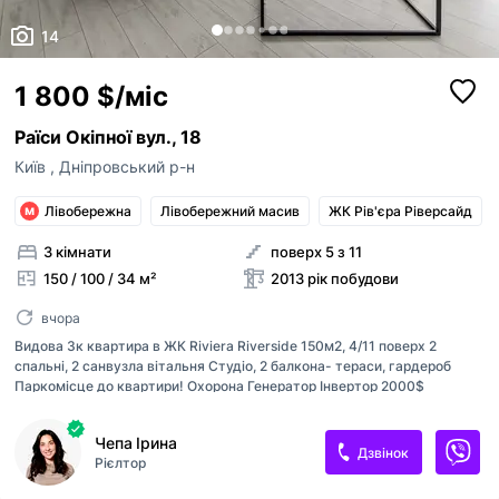
ким із рієлторів вашого агентства їх закріпити.
Оголошення неактуальне
14
Зареєструйте рієлторів АН на
RIELTOR.UA
, т
привʼяжіть їхні акаунти до акаунту АН, щоб:
Неправильні фото
1 800 $/міс
бачити сукупну статистику та витрати п
Неправильне відео
оголошенням ваших рієлторів,
Раїси Окіпної вул., 18
поповнювати баланс вашим рієлторам,
Неправильна адреса
бачити в кабінеті всі оголошення, створ
Київ
,
Дніпровський р-н
вашими рієлторами,
Інше
Прикріпити файл
оголошення рієлторів були брендовані 
Максимум 10 Мб на одне фото, формат: jpeg/j
Лівобережна
Лівобережний масив
ЖК Рів'єра Ріверсайд
Я - власник об'єкту
вашого АН
Це мій ексклюзив
3 кімнати
поверх 5 з 11
Надіслати
150 / 100 / 34 м²
2013 рік побудови
Об'єкт не існує
вчора
Видова 3к квартира в ЖК Riviera Riverside 150м2, 4/11 поверх 2
спальні, 2 санвузла вітальня Студіо, 2 балкона- тераси, гардероб
Паркомісце до квартири! Охорона Генератор Інвертор 2000$
Чепа Ірина
Дзвінок
Рієлтор