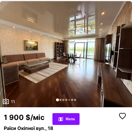
оренди. Мобільно відповім в Viber або телеграм за вказаним номером
Переглянуті оголошення
11
Обрані оголошення
1 900 $/міс
Мапа
Контакти
Раїси Окіпної вул., 18