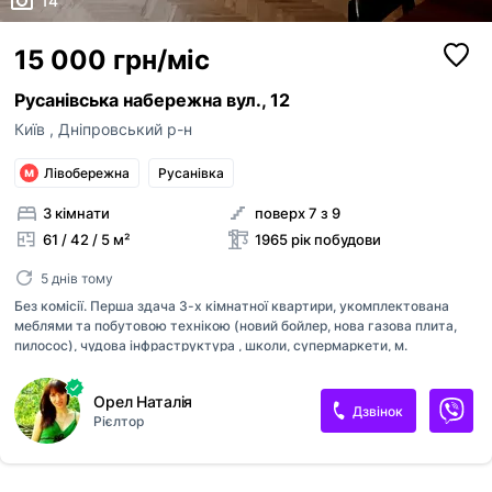
14
15 000 грн/міс
Русанівська набережна вул., 12
Київ
,
Дніпровський р-н
Лівобережна
Русанівка
3 кімнати
поверх 7 з 9
61 / 42 / 5 м²
1965 рік побудови
5 днів тому
Без комісії. Перша здача 3-х кімнатної квартири, укомплектована
меблями та побутовою технікою (новий бойлер, нова газова плита,
пилосос), чудова інфраструктура , школи, супермаркети, м.
Лівобережна 10 хвилин пішки, 3 хвилини від будинку паркова зона,
канали із фонтанами
Орел Наталія
Дзвінок
Рієлтор