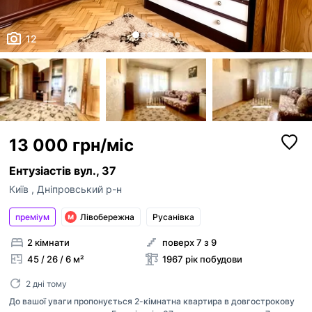
12
13 000 грн/міс
Ентузіастів вул., 37
Київ
,
Дніпровський р-н
преміум
Лівобережна
Русанівка
2 кімнати
поверх 7 з 9
45 / 26 / 6 м²
1967 рік побудови
2 дні тому
До вашої уваги пропонується 2-кімнатна квартира в довгострокову