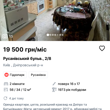
15
19 500 грн/міс
Русанівський бульв., 2/8
Київ
,
Дніпровський р-н
Гідропарк
Русанівка
2 кімнати
поверх 16 з 17
56 / 34 / 12 м²
1973 рік побудови
4 дні тому
Оренда квартири, цегла, розкішний краєвид на Дніпро та
Батьківщину-Мати, авторський ремонт 2017 р., вбудовані меблі та