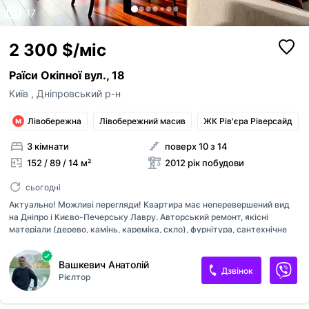
17
2 300 $/міс
Раїси Окіпної вул., 18
Київ
,
Дніпровський р-н
Лівобережна
Лівобережний масив
ЖК Рів'єра Ріверсайд
3 кімнати
поверх 10 з 14
152 / 89 / 14 м²
2012 рік побудови
сьогодні
Актуально! Можливі перегляди! Квартира має неперевершений вид
на Дніпро і Києво-Печерську Лавру. Авторський ремонт, якісні
матеріали (дерево, камінь, кареміка, скло), фурнітура, сантехнічне
приладдя, меблі - найкращих европейських виробників. Планування
квартири включає дві окремі спальні кімнати, два санвузли, велику
Вашкевич Анатолій
кухню-вітальню з виходом на терасу на воду, а також ще одну
Дзвінок
Рієлтор
простору терасу з кімнат та гардеробну. Зручне паркомісце у
підземному паркінгу. Оплата при підписанні договору перший місяць
оренди та страхова сума власнику. Комісійні послуги 50% від суми