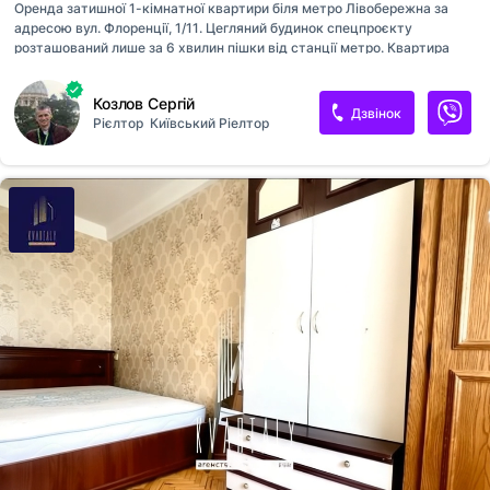
Оренда затишної 1-кімнатної квартири біля метро Лівобережна за
адресою вул. Флоренції, 1/11. Цегляний будинок спецпроєкту
розташований лише за 6 хвилин пішки від станції метро. Квартира
знаходиться на 10 поверсі 14-поверхового будинку, має загальну
площу 40 кв.м, житлову – 20 кв.м та кухню – 7 кв.м. У хорошому
Козлов Сергій
житловому стані, з великим балконом, який об'єднує кухню та
Дзвінок
Рієлтор
Київський Ріелтор
кімнату. Повністю укомплектована необхідними меблями та
побутовою технікою, тому готова до комфортного проживання. Для
орендарів без домашніх тварин. При заселенні сплачуються перший
місяць оренди та гарантійний платіж, окремо оплачуються
комунальні послуги. Комісія агентства нерухомості – 50%
одноразово. Квартира готова до...