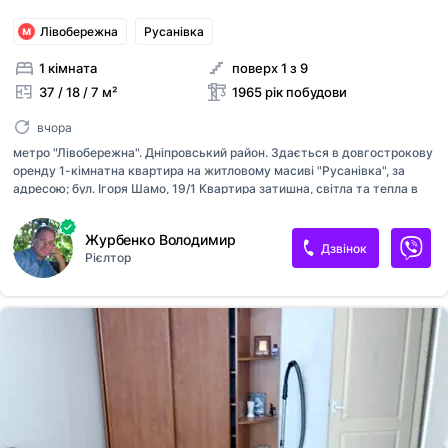
Лівобережна
Русанівка
1 кімната
поверх 1 з 9
37 / 18 / 7 м²
1965 рік побудови
вчора
метро "Лівобережна". Дніпровський район. Здається в довгострокову
оренду 1-кімнатна квартира на житловому масиві "Русанівка", за
адресою; бул. Ігоря Шамо, 19/1 Квартира затишна, світла та тепла в
гарному стані і з всім необхідним для проживання в ній; пральна
машина автомат, холодильник, телевізор, двоспальний ортопедичний
Журбенко Володимир
диван з кріслом, комод, шафа-купе, бойлер, газова плита, доглянута
Дзвінок
Рієлтор
сантехніка, утеплений та засклений балкон з сушкою для одягу.
Чистий під'їзд, окремий тамбур на три квартири під ключ. Поруч з
будинком присутня вся необхідна інфраструктура; магазини,
торговельно розважальні комплекси, безліч кав'ярень, Русанівський
канал для відпочинку та рибальства, 350 метрів до річки Д...