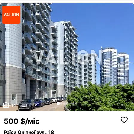
оренди. Мобільно відповім в Viber або телеграм за вказаним номером
14
500 $/міс
Раїси Окіпної вул., 18