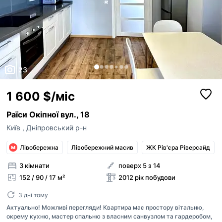
23
1 600 $/міс
Раїси Окіпної вул., 18
Київ
,
Дніпровський р-н
Лівобережна
Лівобережний масив
ЖК Рів'єра Ріверсайд
3 кімнати
поверх 5 з 14
152 / 90 / 17 м²
2012 рік побудови
3 дні тому
Актуально! Можливі перегляди! Квартира має простору вітальню,
окрему кухню, мастер спальню з власним санвузлом та гардеробом,