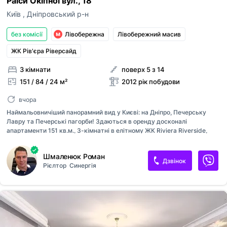
Раїси Окіпної вул., 18
Київ
,
Дніпровський р-н
без комісії
Лівобережна
Лівобережний масив
ЖК Рів'єра Ріверсайд
3 кімнати
поверх 5 з 14
151 / 84 / 24 м²
2012 рік побудови
вчора
Наймальовничіший панорамний вид у Києві: на Дніпро, Печерську
Лавру та Печерські пагорби! Здаються в оренду досконалі
апартаменти 151 кв.м., 3-кімнатні в елітному ЖК Riviera Riverside,
розташованому на першій лінії від Дніпра. Візитною карткою цих
апартаментів є просторий зал 46кв.м. та кухня 24 кв.м., через
Шмаленюк Роман
панорамні вікна яких ви щодня спостерігатимете живописному велич
Дзвінок
Рієлтор
Синергія
природи, живучи при цьому в місті: Дніпро, зелень Гідропарку,
Печерські схили стануть казковою декорацією для затишного життя
вашої родини. Ремонт класу люкс, відповідне оснащення меблями та
технікою преміального рівня. Родзинкою планування є 2 спальні зі
своїми сан.вузлами, в одному з яких - двомісне джакузі, в іншому...