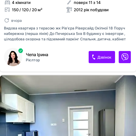
4 кімнати
поверх 11 з 14
150 / 120 / 20 м²
2012 рік побудови
вчора
Видова квартира з терасою жк Рівʼєра Ріверсайд Окіпної 18 Поруч
набережна (перша лінія) До Печерська 5хв В будинку є інвертори ,
цілодобова охорона та підземний паркінг Спальня, дитяча, кабінет
Видова вітальня 2 тераси 1950$
Чепа Ірина
Дзвінок
Рієлтор