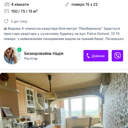
4 кімнати
поверх 15 з 22
150 / 75 / 15 м²
3 дні тому
🌇 Видова 4-кімнатна квартира біля метро “Лівобережна” Здається
простора квартира у сучасному будинку на вул. Раїси Окіпної, 10 15
поверх, з неймовірним панорамним видом на правий берег, Печерську
лавру та Дніпро. 📏 Площа — 150 м² 🛋 4 кімнати + окрема побутова
кімната Планування та оснащення: • Велика кухня з балконом, усім
Безкоровайна Надія
необхідним посудом і технікою: посудомийна машина, духовка,
Дзвінок
Рієлтор
мікрохвильова піч, кавова машина, холодильник. • Простора вітальня
із домашнім кінотеатром, телевізором, електрокаміном та зоною
відпочинку. • Перша спальня — з великим ліжком і шафою. • Друга
кімната — ідеально під дитячу або кабінет, є вихід на балкон. • Третя
кімната — з розкладним диваном і шафою. •...