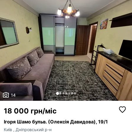
для відпочинку в районі. У пішій доступності: АТБ; відділе...
14
18 000 грн/міс
Ігоря Шамо бульв. (Олексія Давидова), 19/1
Київ
,
Дніпровський р-н