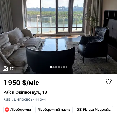
17
1 950 $/міс
Раїси Окіпної вул., 18
Київ
,
Дніпровський р-н
Лівобережна
Лівобережний масив
ЖК Рів'єра Ріверсайд